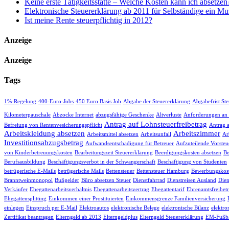
Keine erste Tätigkeitsstätte – Welche Kosten kann ich absetzen
Elektronische Steuererklärung ab 2011 für Selbständige ein Mu
Ist meine Rente steuerpflichtig in 2012?
Anzeige
Anzeige
Tags
1%-Regelung
400-Euro-Jobs
450 Euro Basis Job
Abgabe der Steuererklärung
Abgabefrist St
Kilometerpauschale
Abzocke Internet
abzugsfähige Geschenke
Altverluste
Anforderungen an
Antrag auf Lohnsteuerfreibetrag
Befreiung von Rentenvesicherungspflicht
Antrag 
Arbeitskleidung absetzen
Arbeitszimmer
Arbeitsmittel absetzen
Arbeitsunfall
Ar
Investitionsabzugsbetrag
Aufwandsentschädigung für Betreuer
Aufzuteilende Vorsteu
von Kinderbetreuungskosten
Bearbeitungszeit Steuererklärung
Beerdigungskosten absetzen
Be
Berufsausbildung
Beschäftigungsverbot in der Schwangerschaft
Beschäftigung von Studenten
betrügerische E-Mails
betrügerische Mails
Bettensteuer
Bettensteuer Hamburg
Bewerbungskost
Branntweinmonopol
Bußgelder
Büro absetzen Steuer
Dienstfahrrad
Dienstreisen Ausland
Dien
Verkäufer
Ehegattenarbeitsverhältnis
Ehegattenarbeitsvertrag
Ehegattentarif
Ehrenamtsfreibet
Ehegattensplitting
Einkommen einer Prostituierten
Einkommensgrenze Familienversicherung
einlegen
Einspruch per E-Mail
Elektroautos
elektronische Belege
elektronische Bilanz
elektro
Zertifikat beantragen
Elterngeld ab 2013
Elterngeldplus
Elterngeld Steuererklärung
EM-Fußba