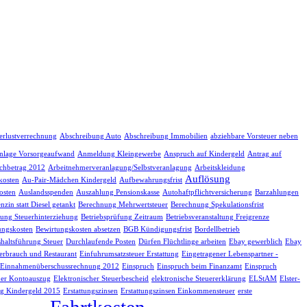
erlustverrechnung
Abschreibung Auto
Abschreibung Immobilien
abziehbare Vorsteuer neben
nlage Vorsorgeaufwand
Anmeldung Kleingewerbe
Anspruch auf Kindergeld
Antrag auf
chbetrag 2012
Arbeitnehmerveranlagung/Selbstveranlagung
Arbeitskleidung
Auflösung
kosten
Au-Pair-Mädchen Kindergeld
Aufbewahrungsfrist
osten
Auslandsspenden
Auszahlung Pensionskasse
Autohaftpflichtversicherung
Barzahlungen
nzin statt Diesel getankt
Berechnung Mehrwertsteuer
Berechnung Spekulationsfrist
fung Steuerhinterziehung
Betriebsprüfung Zeitraum
Betriebsveranstaltung Freigrenze
ungskosten
Bewirtungskosten absetzen
BGB Kündigungsfrist
Bordellbetrieb
haltsführung Steuer
Durchlaufende Posten
Dürfen Flüchtlinge arbeiten
Ebay gewerblich
Ebay
erbrauch und Restaurant
Einfuhrumsatzsteuer Erstattung
Eingetragener Lebenspartner -
Einnahmenüberschussrechnung 2012
Einspruch
Einspruch beim Finanzamt
Einspruch
her Kontoauszug
Elektronischer Steuerbescheid
elektronische Steuererklärung
ELStAM
Elster-
g Kindergeld 2015
Erstattungszinsen
Erstattungszinsen Einkommensteuer
erste
Fahrtkosten