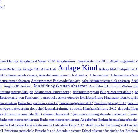
?
ss!
euererklärung
Abgabefrust Steuer 2018
Abgabetermin Steuererklärung 2012
Abgeltungssteuer V
Anlage Kind
 eine Rechnung
Anlage KAP Altverluste
Anlage Mobilitätsprämie
A
auf Lohnsteuerreduzierung
Anwaltskosten steuerlich absetzbar
Arbeitnehmer
Arbeitnehmer-Paus
beitszimmer absetzen
Arbeitszimmer Photovoltaikanlage
Arbeitszimmer steuerlich absetzen
Arzt
Ausbildungskosten absetzen
er
Augen-OP absetzen
Ausbildungskosten als Werbungsk
freiungsantrag Minijob
Behinderten Pauschbetrag
Behinderungsgrad
Belege Steuererklärung
Be
Besteuerung von Pensionen
betriebliche Altersvorsorge
Betriebsprüfung FInanzamt
Betriebsprü
en absetzen
Bewerbungskosten pauschal
Bewertungsgesetz 2012
Bewirtungsbeleg 2012
Bewirt
stwagenbesteuerung
doppelte Haushaltsführung
doppelte Haushaltsführung 2012
doppelte Haus
rag
Ehrenamtspauschale 2013
eigener Hausstand
Eigentumswohnung steuerlich absetzen
Eigenv
Einkommensteuererklärung
Einkommensteuererklärung Abgabefrist
Einkünfteerzielungsabsicht
nische Lohnsteuerkarte
elektronische Lohnsteuerkarte 2013
elektronische Rechnung
elektronisc
ll
Entferungspauschale
Erbschaft-und Schenkungsteuer
Erbschaftsteuer für Ausländer
Erhöhun