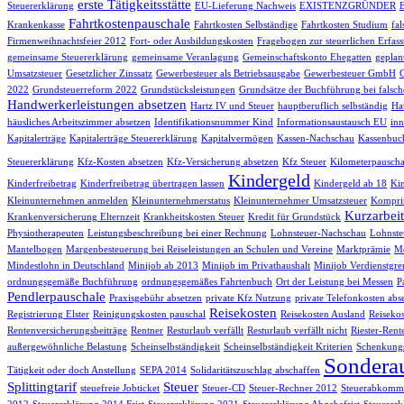
erste Tätigkeitsstätte
Steuererklärung
EU-Lieferung Nachweis
EXISTENZGRÜNDER
Fahrtkostenpauschale
Krankenkasse
Fahrtkosten Selbständige
Fahrtkosten Studium
fa
Firmenweihnachtsfeier 2012
Fort- oder Ausbildungskosten
Fragebogen zur steuerlichen Erfas
gemeinsame Steuererklärung
gemeinsame Veranlagung
Gemeinschaftskonto Ehegatten
geplan
Umsatzsteuer
Gesetzlicher Zinssatz
Gewerbesteuer als Betriebsausgabe
Gewerbesteuer GmbH
2022
Grundsteuerreform 2022
Grundstücksleistungen
Grundsätze der Buchführung bei falsch
Handwerkerleistungen absetzen
Hartz IV und Steuer
hauptberuflich selbständig
Hau
häusliches Arbeitszimmer absetzen
Identifikationsnummer Kind
Informationsaustausch EU
inn
Kapitalerträge
Kapitalerträge Steuererklärung
Kapitalvermögen
Kassen-Nachschau
Kassenbuc
Steuererklärung
Kfz-Kosten absetzen
Kfz-Versicherung absetzen
Kfz Steuer
Kilometerpauscha
Kindergeld
Kinderfreibetrag
Kinderfreibetrag übertragen lassen
Kindergeld ab 18
Kin
Kleinunternehmen anmelden
Kleinunternehmerstatus
Kleinunternehmer Umsatzsteuer
Komprim
Kurzarbeit
Krankenversicherung Elternzeit
Krankheitskosten Steuer
Kredit für Grundstück
Physiotherapeuten
Leistungsbeschreibung bei einer Rechnung
Lohnsteuer-Nachschau
Lohnste
Mantelbogen
Margenbesteuerung bei Reiseleistungen an Schulen und Vereine
Marktprämie
Me
Mindestlohn in Deutschland
Minijob ab 2013
Minijob im Privathaushalt
Minijob Verdienstgre
ordnungsgemäße Buchführung
ordnungsgemäßes Fahrtenbuch
Ort der Leistung bei Messen
P
Pendlerpauschale
Praxisgebühr absetzen
private Kfz Nutzung
private Telefonkosten abs
Reisekosten
Registrierung Elster
Reinigungskosten pauschal
Reisekosten Ausland
Reisekos
Rentenversicherungsbeiträge
Rentner
Resturlaub verfällt
Resturlaub verfällt nicht
Riester-Rent
außergewöhnliche Belastung
Scheinselbständigkeit
Scheinselbständigkeit Kriterien
Schenkungs
Sondera
Tätigkeit oder doch Anstellung
SEPA 2014
Solidaritätszuschlag abschaffen
Splittingtarif
Steuer
steuefreie Jobticket
Steuer-CD
Steuer-Rechner 2012
Steuerabkomme