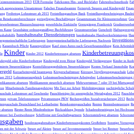
Existenzminimum 2013
EÜR Formular
Fahrkosten Hin- und Rückfahrt
Fahrtenbuchmethode
Fah
lsch ausgewiesene Umsatzsteuer
Falscher Finanzbeamter
Ferienjob Steuern und Kindergeld
Finan
sung
Freibetrag Lohnsteuer ab 2015
Freistellungsauftrag Bank
Freistellungsbescheinigung Baule
te Reisekostenberechnung
geringfügige Beschäftigung
Gesamtumsatz für Kleinunternehmer
Ges
Gewerbesteuer Hinzurechnungen
gewerbliche Einkünfte
Grenzgänger Frankreich
Grudnerwerbst
en Kasse
Grundsätze ordnungsmäßiger Buchführung
Grunsteuererlass
Gutschrift
Haftungsvergü
haushaltsnahe Dienstleistungen
shaltshilfe
haushaltsnahe Handwerkerleistungen
Hau
Investition
ergemeinschaftliche Lieferungen
Innergemeinschaftliche Lieferungen Nachweis
h
Kassenbuch Pflicht
Kassenprüfung
Kauf eines Autos nach Gewerbeanmeldung
Kein Arbeitsloh
Kinder
Kinderbetreuungskos
le
Kinder 2012
Kinderbetreuung absetzen
dergeld oder Kinderfreibetrag
Kindergeld trotz Heirat
Kindergeld Verlängerung
Kinder in Ausb
ierte Steuererklärung
Kontoführungsgebühren Steuererklärung
Kosten Verkauf Immobilie
Kra
ergeld
Kurzarbeitergeld beantragen
Körperschaftsteuer
Kürzung Verpflegungspauschale
Lebe
uer 2013
Lohnsteuerausgleich
Lohnsteuerbescheinigung Arbeitgeber
Lohnsteuerbescheinigung 
dikamente absetzen
Medikamente steuerlich absetzen
Mehrwertsteuer 7 oder 19 bei Mietwagen
nze
Mitarbeitende Familienangehörige
Mit Taxi zur Arbeit
Mobilitätsprämie
nachträgliche Schul
auschale Lohnsteuer auf Geschenke
Pauschbeträge für unentgeliche Wertabgaben 2012
Pauschbe
etzen
private Telefonnutzung
Privatnutzung PKW
Rechengrößen Sozialversicherung 2013
Rech
tenpauschale Deutschland bei Leiharbeiter
Reisekostenpauschalen
Renten
Rentenbesteuerung
Re
e absetzen
Riester Rente Mindestbeitrag
Rückzahlung Spende
Schadensbeseitigung bei Hochwass
teuer bei Zweitwohnung
Schiffreise mit Geschäftspartnern
Schornsteinfeger absetzen
Schornste
usgaben
Sonderausgabenabzug Kinderbetreuungskosten Großeltern
Sonstige Vorsorg
n mit der Schweiz
Steuer auf Aktien
Steuer auf Investmentanteile
Steuer bei Rentner
Steuerbes