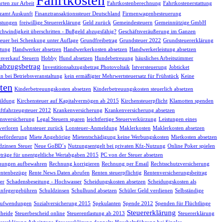
rten zur Arbeit
Fahrtkostenberechnung
Fahrtkostenerstattung
zamt Auskunft
Finanztransaktionssteuer Deutschland
Firmenwagenbesteuerung
istungen
freiwillige Steuererklärung
Geld zurück
Gemeindesteuern
Gemeinnützige GmbH
chwindigkeit überschritten - Bußgeld abzugsfähig?
Geschäftsveräußerung im Ganzen
euer bei Schenkung unter Auflage
Grundfreibetrag
Grundsteuer 2022
Grundsteuererklärung
tung
Handwerker absetzen
Handwerkerkosten absetzen
Handwerkerleistung absetzen
sverkauf Steuern
Hobby
Hund absetzen
Hundebetreuung
häusliches Arbeitszimmer
sabzugsbetrag
Investitionsabzugsbetrag Photovoltaik
Istversteuerung
Jobticket
n bei Betriebsveranstaltung
kein ermäßigter Mehrwertsteuersatz für Frühstück
Keine
ten
Kinderbetreuungskosten absetzen
Kinderbetreuungskosten steuerlich absetzen
ildung
Kirchensteuer auf Kapitalvermögen ab 2015
Kirchensteuerpflicht
Klamotten spenden
ftfahrzeugsteuer 2012
Krankenversicherung
Krankenversicherung absetzen
nsversicherung
Legal Steuern sparen
leichtfertige Steuerverkürzung
Leistungen eines
verloren
Lohnsteuer zurück
Lonsteuer-Anmeldung
Maklerkosten
Maklerkosten absetzen
beförderung
Miete Angehörige
Mietentschädigung keine Werbungskosten
Mietkosten absetzen
dzinsen Steuer
Neue GoBD´s
Nutzungsentgelt bei privaten Kfz-Nutzung
Online Poker spielen
träge für unentgeltliche Wertabgaben 2015
PC von der Steuer absetzen
nungen aufbewahren
Rechnung korrigieren
Rechnung per Email
Rechtsschutzversicherung
ntenbezüge
Rente News Daten abrufen
Renten steuerpflichtig
Rentenversicherungsbeitrag
er
Schadensbeseitung - Hochwasser
Scheidungskosten absetzen
Scheidungskosten als
infegergebühren
Schuldzinsen
Schulhund absetzen
Schüler Geld verdienen
Selbständige
eaufwendungen
Sozialversicherung 2015
Spekulanten
Spende 2012
Spenden für Flüchtlinge
Steuererklärung
cheide
Steuerbescheid online
Steuerentlastung ab 2013
Steuererklärung