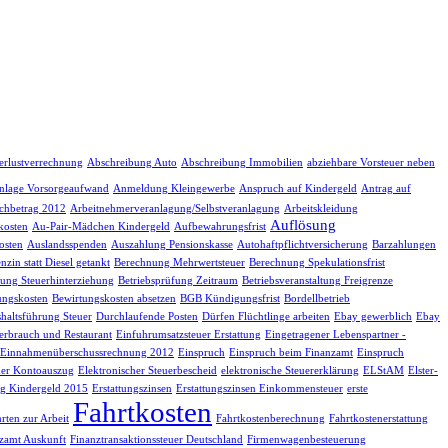
erlustverrechnung
Abschreibung Auto
Abschreibung Immobilien
abziehbare Vorsteuer neben
nlage Vorsorgeaufwand
Anmeldung Kleingewerbe
Anspruch auf Kindergeld
Antrag auf
chbetrag 2012
Arbeitnehmerveranlagung/Selbstveranlagung
Arbeitskleidung
Auflösung
kosten
Au-Pair-Mädchen Kindergeld
Aufbewahrungsfrist
osten
Auslandsspenden
Auszahlung Pensionskasse
Autohaftpflichtversicherung
Barzahlungen
nzin statt Diesel getankt
Berechnung Mehrwertsteuer
Berechnung Spekulationsfrist
fung Steuerhinterziehung
Betriebsprüfung Zeitraum
Betriebsveranstaltung Freigrenze
ungskosten
Bewirtungskosten absetzen
BGB Kündigungsfrist
Bordellbetrieb
haltsführung Steuer
Durchlaufende Posten
Dürfen Flüchtlinge arbeiten
Ebay gewerblich
Ebay
erbrauch und Restaurant
Einfuhrumsatzsteuer Erstattung
Eingetragener Lebenspartner -
Einnahmenüberschussrechnung 2012
Einspruch
Einspruch beim Finanzamt
Einspruch
her Kontoauszug
Elektronischer Steuerbescheid
elektronische Steuererklärung
ELStAM
Elster-
g Kindergeld 2015
Erstattungszinsen
Erstattungszinsen Einkommensteuer
erste
Fahrtkosten
rten zur Arbeit
Fahrtkostenberechnung
Fahrtkostenerstattung
zamt Auskunft
Finanztransaktionssteuer Deutschland
Firmenwagenbesteuerung