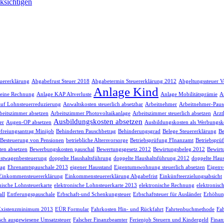
ksichtigen
euererklärung
Abgabefrust Steuer 2018
Abgabetermin Steuererklärung 2012
Abgeltungssteuer V
Anlage Kind
 eine Rechnung
Anlage KAP Altverluste
Anlage Mobilitätsprämie
A
auf Lohnsteuerreduzierung
Anwaltskosten steuerlich absetzbar
Arbeitnehmer
Arbeitnehmer-Paus
beitszimmer absetzen
Arbeitszimmer Photovoltaikanlage
Arbeitszimmer steuerlich absetzen
Arzt
Ausbildungskosten absetzen
er
Augen-OP absetzen
Ausbildungskosten als Werbungsk
freiungsantrag Minijob
Behinderten Pauschbetrag
Behinderungsgrad
Belege Steuererklärung
Be
Besteuerung von Pensionen
betriebliche Altersvorsorge
Betriebsprüfung FInanzamt
Betriebsprü
en absetzen
Bewerbungskosten pauschal
Bewertungsgesetz 2012
Bewirtungsbeleg 2012
Bewirt
stwagenbesteuerung
doppelte Haushaltsführung
doppelte Haushaltsführung 2012
doppelte Haus
rag
Ehrenamtspauschale 2013
eigener Hausstand
Eigentumswohnung steuerlich absetzen
Eigenv
Einkommensteuererklärung
Einkommensteuererklärung Abgabefrist
Einkünfteerzielungsabsicht
nische Lohnsteuerkarte
elektronische Lohnsteuerkarte 2013
elektronische Rechnung
elektronisc
ll
Entferungspauschale
Erbschaft-und Schenkungsteuer
Erbschaftsteuer für Ausländer
Erhöhun
Existenzminimum 2013
EÜR Formular
Fahrkosten Hin- und Rückfahrt
Fahrtenbuchmethode
Fah
lsch ausgewiesene Umsatzsteuer
Falscher Finanzbeamter
Ferienjob Steuern und Kindergeld
Finan