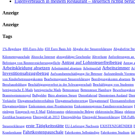
Eigenverbrauch in meinem Restaurant – steuerlich richtig berüc
Anzeige
Anzeige
Tags
1%-Regelung
400-Euro-Jobs
450 Euro Basis Job
Abgabe der Steuererklärung
Abgabefrist St
Kilometerpauschale
Abzocke Internet
abzugsfähige Geschenke
Altverluste
Anforderungen an
Antrag auf Lohnsteuerfreibetrag
Befreiung von Rentenvesicherungspflicht
Antrag 
Arbeitskleidung absetzen
Arbeitszimmer
Arbeitsmittel absetzen
Arbeitsunfall
Ar
Investitionsabzugsbetrag
Aufwandsentschädigung für Betreuer
Aufzuteilende Vorsteu
von Kinderbetreuungskosten
Bearbeitungszeit Steuererklärung
Beerdigungskosten absetzen
Be
Berufsausbildung
Beschäftigungsverbot in der Schwangerschaft
Beschäftigung von Studenten
betrügerische E-Mails
betrügerische Mails
Bettensteuer
Bettensteuer Hamburg
Bewerbungskost
Branntweinmonopol
Bußgelder
Büro absetzen Steuer
Dienstfahrrad
Dienstreisen Ausland
Dien
Verkäufer
Ehegattenarbeitsverhältnis
Ehegattenarbeitsvertrag
Ehegattentarif
Ehrenamtsfreibet
Ehegattensplitting
Einkommen einer Prostituierten
Einkommensgrenze Familienversicherung
einlegen
Einspruch per E-Mail
Elektroautos
elektronische Belege
elektronische Bilanz
elektro
Zertifikat beantragen
Elterngeld ab 2013
Elterngeldplus
Elterngeld Steuererklärung
EM-Fußba
erste Tätigkeitsstätte
Steuererklärung
EU-Lieferung Nachweis
EXISTENZGRÜNDER
Fahrtkostenpauschale
Krankenkasse
Fahrtkosten Selbständige
Fahrtkosten Studium
fa