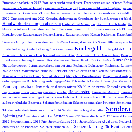
Firmenweihnachtsfeier 2012
Fort- oder Ausbildungskosten
Fragebogen zur steuerlichen Erfas
gemeinsame Steuererklärung
gemeinsame Veranlagung
Gemeinschaftskonto Ehegatten
geplan
Umsatzsteuer
Gesetzlicher Zinssatz
Gewerbesteuer als Betriebsausgabe
Gewerbesteuer GmbH
2022
Grundsteuerreform 2022
Grundstücksleistungen
Grundsätze der Buchführung bei falsch
Handwerkerleistungen absetzen
Hartz IV und Steuer
hauptberuflich selbständig
Hau
häusliches Arbeitszimmer absetzen
Identifikationsnummer Kind
Informationsaustausch EU
inn
Kapitalerträge
Kapitalerträge Steuererklärung
Kapitalvermögen
Kassen-Nachschau
Kassenbuc
Steuererklärung
Kfz-Kosten absetzen
Kfz-Versicherung absetzen
Kfz Steuer
Kilometerpauscha
Kindergeld
Kinderfreibetrag
Kinderfreibetrag übertragen lassen
Kindergeld ab 18
Kin
Kleinunternehmen anmelden
Kleinunternehmerstatus
Kleinunternehmer Umsatzsteuer
Komprim
Kurzarbeit
Krankenversicherung Elternzeit
Krankheitskosten Steuer
Kredit für Grundstück
Physiotherapeuten
Leistungsbeschreibung bei einer Rechnung
Lohnsteuer-Nachschau
Lohnste
Mantelbogen
Margenbesteuerung bei Reiseleistungen an Schulen und Vereine
Marktprämie
Me
Mindestlohn in Deutschland
Minijob ab 2013
Minijob im Privathaushalt
Minijob Verdienstgre
ordnungsgemäße Buchführung
ordnungsgemäßes Fahrtenbuch
Ort der Leistung bei Messen
P
Pendlerpauschale
Praxisgebühr absetzen
private Kfz Nutzung
private Telefonkosten abs
Reisekosten
Registrierung Elster
Reinigungskosten pauschal
Reisekosten Ausland
Reisekos
Rentenversicherungsbeiträge
Rentner
Resturlaub verfällt
Resturlaub verfällt nicht
Riester-Rent
außergewöhnliche Belastung
Scheinselbständigkeit
Scheinselbständigkeit Kriterien
Schenkungs
Sondera
Tätigkeit oder doch Anstellung
SEPA 2014
Solidaritätszuschlag abschaffen
Splittingtarif
Steuer
steuefreie Jobticket
Steuer-CD
Steuer-Rechner 2012
Steuerabkomme
2012
Steuererklärung 2014 Frist
Steuererklärung 2021
Steuererklärung Abgabefrist
Steuererk
Steuererklärung für Rentner
Steuererklärung Ehegatten
Steuererklärungen 2011
Ste