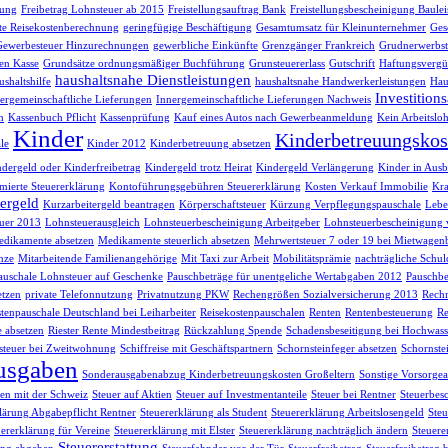
sung
Freibetrag Lohnsteuer ab 2015
Freistellungsauftrag Bank
Freistellungsbescheinigung Baule
te Reisekostenberechnung
geringfügige Beschäftigung
Gesamtumsatz für Kleinunternehmer
Ges
Gewerbesteuer Hinzurechnungen
gewerbliche Einkünfte
Grenzgänger Frankreich
Grudnerwerbst
en Kasse
Grundsätze ordnungsmäßiger Buchführung
Grunsteuererlass
Gutschrift
Haftungsvergü
haushaltsnahe Dienstleistungen
shaltshilfe
haushaltsnahe Handwerkerleistungen
Hau
Investition
ergemeinschaftliche Lieferungen
Innergemeinschaftliche Lieferungen Nachweis
h
Kassenbuch Pflicht
Kassenprüfung
Kauf eines Autos nach Gewerbeanmeldung
Kein Arbeitsloh
Kinder
Kinderbetreuungskos
le
Kinder 2012
Kinderbetreuung absetzen
dergeld oder Kinderfreibetrag
Kindergeld trotz Heirat
Kindergeld Verlängerung
Kinder in Ausb
ierte Steuererklärung
Kontoführungsgebühren Steuererklärung
Kosten Verkauf Immobilie
Kra
ergeld
Kurzarbeitergeld beantragen
Körperschaftsteuer
Kürzung Verpflegungspauschale
Lebe
uer 2013
Lohnsteuerausgleich
Lohnsteuerbescheinigung Arbeitgeber
Lohnsteuerbescheinigung 
dikamente absetzen
Medikamente steuerlich absetzen
Mehrwertsteuer 7 oder 19 bei Mietwagen
nze
Mitarbeitende Familienangehörige
Mit Taxi zur Arbeit
Mobilitätsprämie
nachträgliche Schul
auschale Lohnsteuer auf Geschenke
Pauschbeträge für unentgeliche Wertabgaben 2012
Pauschbe
etzen
private Telefonnutzung
Privatnutzung PKW
Rechengrößen Sozialversicherung 2013
Rech
tenpauschale Deutschland bei Leiharbeiter
Reisekostenpauschalen
Renten
Rentenbesteuerung
Re
e absetzen
Riester Rente Mindestbeitrag
Rückzahlung Spende
Schadensbeseitigung bei Hochwass
teuer bei Zweitwohnung
Schiffreise mit Geschäftspartnern
Schornsteinfeger absetzen
Schornste
usgaben
Sonderausgabenabzug Kinderbetreuungskosten Großeltern
Sonstige Vorsorg
n mit der Schweiz
Steuer auf Aktien
Steuer auf Investmentanteile
Steuer bei Rentner
Steuerbes
lärung Abgabepflicht Rentner
Steuererklärung als Student
Steuererklärung Arbeitslosengeld
Steu
uererklärung für Vereine
Steuererklärung mit Elster
Steuererklärung nachträglich ändern
Steuere
Steuererstattung