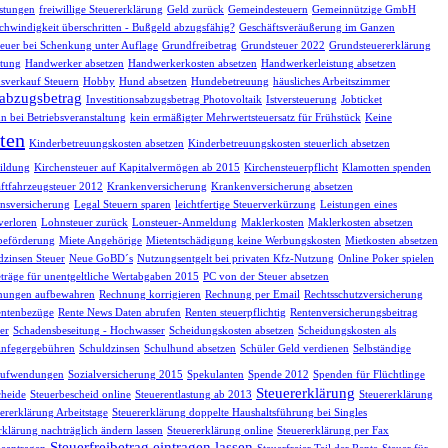
istungen
freiwillige Steuererklärung
Geld zurück
Gemeindesteuern
Gemeinnützige GmbH
chwindigkeit überschritten - Bußgeld abzugsfähig?
Geschäftsveräußerung im Ganzen
euer bei Schenkung unter Auflage
Grundfreibetrag
Grundsteuer 2022
Grundsteuererklärung
tung
Handwerker absetzen
Handwerkerkosten absetzen
Handwerkerleistung absetzen
sverkauf Steuern
Hobby
Hund absetzen
Hundebetreuung
häusliches Arbeitszimmer
sabzugsbetrag
Investitionsabzugsbetrag Photovoltaik
Istversteuerung
Jobticket
n bei Betriebsveranstaltung
kein ermäßigter Mehrwertsteuersatz für Frühstück
Keine
ten
Kinderbetreuungskosten absetzen
Kinderbetreuungskosten steuerlich absetzen
ildung
Kirchensteuer auf Kapitalvermögen ab 2015
Kirchensteuerpflicht
Klamotten spenden
ftfahrzeugsteuer 2012
Krankenversicherung
Krankenversicherung absetzen
nsversicherung
Legal Steuern sparen
leichtfertige Steuerverkürzung
Leistungen eines
verloren
Lohnsteuer zurück
Lonsteuer-Anmeldung
Maklerkosten
Maklerkosten absetzen
beförderung
Miete Angehörige
Mietentschädigung keine Werbungskosten
Mietkosten absetzen
dzinsen Steuer
Neue GoBD´s
Nutzungsentgelt bei privaten Kfz-Nutzung
Online Poker spielen
träge für unentgeltliche Wertabgaben 2015
PC von der Steuer absetzen
nungen aufbewahren
Rechnung korrigieren
Rechnung per Email
Rechtsschutzversicherung
ntenbezüge
Rente News Daten abrufen
Renten steuerpflichtig
Rentenversicherungsbeitrag
er
Schadensbeseitung - Hochwasser
Scheidungskosten absetzen
Scheidungskosten als
infegergebühren
Schuldzinsen
Schulhund absetzen
Schüler Geld verdienen
Selbständige
eaufwendungen
Sozialversicherung 2015
Spekulanten
Spende 2012
Spenden für Flüchtlinge
Steuererklärung
cheide
Steuerbescheid online
Steuerentlastung ab 2013
Steuererklärung
ererklärung Arbeitstage
Steuererklärung doppelte Haushaltsführung bei Singles
rklärung nachträglich ändern lassen
Steuererklärung online
Steuererklärung per Fax
Steuerfreibetrag eintragen lassen