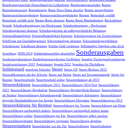
Reisekostenpauschale Deutschland bei Leiharbeiter
Reisekostenpauschalen
Renten
Rentenbesteuerung
Rentenbezüge
Rente News Daten abrufen
Renten steuerpflichtig
Rentenversicherungsbeitrag
Rentenversicherungsbeiträge
Rentner
Resturlaub verfällt
Resturlaub verfällt nicht
Riester-Rente absetzen
Riester Rente Mindestbeitrag
Rückzahlung
Spende
Schadensbeseitigung bei Hochwasser
Schadensbeseitung - Hochwasser
Scheidungskosten absetzen
Scheidungskosten als außergewöhnliche Belastung
Scheinselbständigkeit
Scheinselbständigkeit Kriterien
Schenkungsteuer bei Zweitwohnung
Schiffreise mit Geschäftspartnern
Schornsteinfeger absetzen
Schornsteinfegergebühren
Schuldzinsen
Schulhund absetzen
Schüler Geld verdienen
Selbständige Tätigkeit oder doch
Sonderausgaben
Anstellung
SEPA 2014
Solidaritätszuschlag abschaffen
Sonderausgabenabzug Kinderbetreuungskosten Großeltern
Sonstige Vorsorgeaufwendungen
Sozialversicherung 2015
Spekulanten
Spende 2012
Spenden für Flüchtlinge
Splittingtarif
Steuer
steuefreie Jobticket
Steuer-CD
Steuer-Rechner 2012
Steuerabkommen mit der Schweiz
Steuer auf Aktien
Steuer auf Investmentanteile
Steuer bei
Rentner
Steuerbescheide
Steuerbescheid online
Steuerentlastung ab 2013
Steuererklärung
Steuererklärung 2012
Steuererklärung 2014 Frist
Steuererklärung
2021
Steuererklärung Abgabefrist
Steuererklärung Abgabepflicht Rentner
Steuererklärung
als Student
Steuererklärung Arbeitslosengeld
Steuererklärung Arbeitstage
Steuererklärung
doppelte Haushaltsführung bei Singles
Steuererklärung Ehegatten
Steuererklärungen 2011
Steuererklärung für Rentner
Steuererklärung für Vereine
Steuererklärung mit Elster
Steuererklärung nachträglich ändern
Steuererklärung nachträglich ändern lassen
Steuererklärung online
Steuererklärung per Fax
Steuererklärung selber machen
Steuererklärungsfristen
Steuererklärung vergessen
Steuererlärung abgeben
Steuererstattung
Steuerfahnder vor der Tür
Steuerfreibetrag
Steuerfreibetrag