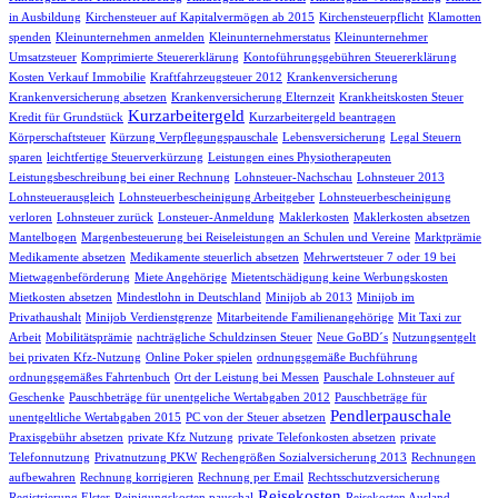
in Ausbildung
Kirchensteuer auf Kapitalvermögen ab 2015
Kirchensteuerpflicht
Klamotten
spenden
Kleinunternehmen anmelden
Kleinunternehmerstatus
Kleinunternehmer
Umsatzsteuer
Komprimierte Steuererklärung
Kontoführungsgebühren Steuererklärung
Kosten Verkauf Immobilie
Kraftfahrzeugsteuer 2012
Krankenversicherung
Krankenversicherung absetzen
Krankenversicherung Elternzeit
Krankheitskosten Steuer
Kurzarbeitergeld
Kredit für Grundstück
Kurzarbeitergeld beantragen
Körperschaftsteuer
Kürzung Verpflegungspauschale
Lebensversicherung
Legal Steuern
sparen
leichtfertige Steuerverkürzung
Leistungen eines Physiotherapeuten
Leistungsbeschreibung bei einer Rechnung
Lohnsteuer-Nachschau
Lohnsteuer 2013
Lohnsteuerausgleich
Lohnsteuerbescheinigung Arbeitgeber
Lohnsteuerbescheinigung
verloren
Lohnsteuer zurück
Lonsteuer-Anmeldung
Maklerkosten
Maklerkosten absetzen
Mantelbogen
Margenbesteuerung bei Reiseleistungen an Schulen und Vereine
Marktprämie
Medikamente absetzen
Medikamente steuerlich absetzen
Mehrwertsteuer 7 oder 19 bei
Mietwagenbeförderung
Miete Angehörige
Mietentschädigung keine Werbungskosten
Mietkosten absetzen
Mindestlohn in Deutschland
Minijob ab 2013
Minijob im
Privathaushalt
Minijob Verdienstgrenze
Mitarbeitende Familienangehörige
Mit Taxi zur
Arbeit
Mobilitätsprämie
nachträgliche Schuldzinsen Steuer
Neue GoBD´s
Nutzungsentgelt
bei privaten Kfz-Nutzung
Online Poker spielen
ordnungsgemäße Buchführung
ordnungsgemäßes Fahrtenbuch
Ort der Leistung bei Messen
Pauschale Lohnsteuer auf
Geschenke
Pauschbeträge für unentgeliche Wertabgaben 2012
Pauschbeträge für
Pendlerpauschale
unentgeltliche Wertabgaben 2015
PC von der Steuer absetzen
Praxisgebühr absetzen
private Kfz Nutzung
private Telefonkosten absetzen
private
Telefonnutzung
Privatnutzung PKW
Rechengrößen Sozialversicherung 2013
Rechnungen
aufbewahren
Rechnung korrigieren
Rechnung per Email
Rechtsschutzversicherung
Reisekosten
Registrierung Elster
Reinigungskosten pauschal
Reisekosten Ausland