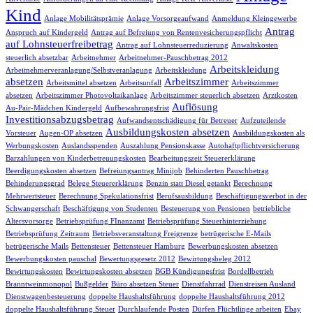
Kind
Anlage Mobilitätsprämie
Anlage Vorsorgeaufwand
Anmeldung Kleingewerbe
Antrag
Anspruch auf Kindergeld
Antrag auf Befreiung von Rentenvesicherungspflicht
auf Lohnsteuerfreibetrag
Antrag auf Lohnsteuerreduzierung
Anwaltskosten
steuerlich absetzbar
Arbeitnehmer
Arbeitnehmer-Pauschbetrag 2012
Arbeitskleidung
Arbeitnehmerveranlagung/Selbstveranlagung
Arbeitskleidung
absetzen
Arbeitszimmer
Arbeitsmittel absetzen
Arbeitsunfall
Arbeitszimmer
absetzen
Arbeitszimmer Photovoltaikanlage
Arbeitszimmer steuerlich absetzen
Arztkosten
Auflösung
Au-Pair-Mädchen Kindergeld
Aufbewahrungsfrist
Investitionsabzugsbetrag
Aufwandsentschädigung für Betreuer
Aufzuteilende
Ausbildungskosten absetzen
Vorsteuer
Augen-OP absetzen
Ausbildungskosten als
Werbungskosten
Auslandsspenden
Auszahlung Pensionskasse
Autohaftpflichtversicherung
Barzahlungen von Kinderbetreuungskosten
Bearbeitungszeit Steuererklärung
Beerdigungskosten absetzen
Befreiungsantrag Minijob
Behinderten Pauschbetrag
Behinderungsgrad
Belege Steuererklärung
Benzin statt Diesel getankt
Berechnung
Mehrwertsteuer
Berechnung Spekulationsfrist
Berufsausbildung
Beschäftigungsverbot in der
Schwangerschaft
Beschäftigung von Studenten
Besteuerung von Pensionen
betriebliche
Altersvorsorge
Betriebsprüfung FInanzamt
Betriebsprüfung Steuerhinterziehung
Betriebsprüfung Zeitraum
Betriebsveranstaltung Freigrenze
betrügerische E-Mails
betrügerische Mails
Bettensteuer
Bettensteuer Hamburg
Bewerbungskosten absetzen
Bewerbungskosten pauschal
Bewertungsgesetz 2012
Bewirtungsbeleg 2012
Bewirtungskosten
Bewirtungskosten absetzen
BGB Kündigungsfrist
Bordellbetrieb
Branntweinmonopol
Bußgelder
Büro absetzen Steuer
Dienstfahrrad
Dienstreisen Ausland
Dienstwagenbesteuerung
doppelte Haushaltsführung
doppelte Haushaltsführung 2012
doppelte Haushaltsführung Steuer
Durchlaufende Posten
Dürfen Flüchtlinge arbeiten
Ebay