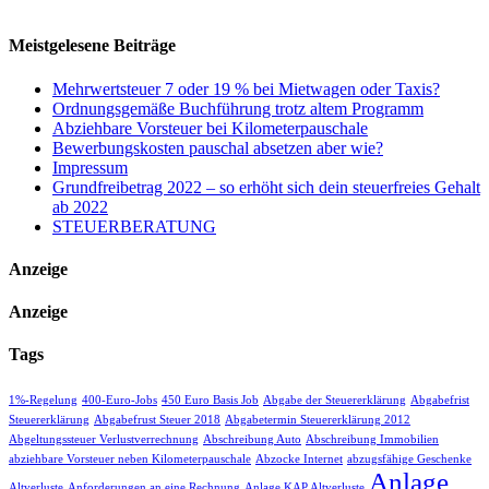
Meistgelesene Beiträge
Mehrwertsteuer 7 oder 19 % bei Mietwagen oder Taxis?
Ordnungsgemäße Buchführung trotz altem Programm
Abziehbare Vorsteuer bei Kilometerpauschale
Bewerbungskosten pauschal absetzen aber wie?
Impressum
Grundfreibetrag 2022 – so erhöht sich dein steuerfreies Gehalt
ab 2022
STEUERBERATUNG
Anzeige
Anzeige
Tags
1%-Regelung
400-Euro-Jobs
450 Euro Basis Job
Abgabe der Steuererklärung
Abgabefrist
Steuererklärung
Abgabefrust Steuer 2018
Abgabetermin Steuererklärung 2012
Abgeltungssteuer Verlustverrechnung
Abschreibung Auto
Abschreibung Immobilien
abziehbare Vorsteuer neben Kilometerpauschale
Abzocke Internet
abzugsfähige Geschenke
Anlage
Altverluste
Anforderungen an eine Rechnung
Anlage KAP Altverluste