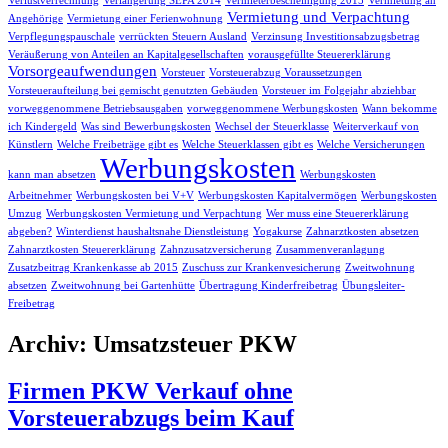
Verlustverrechnung
Verlängerung SEPA 2014
Vermieterbescheinigung 2015
Vermietung an
Vermietung und Verpachtung
Angehörige
Vermietung einer Ferienwohnung
Verpflegungspauschale
verrückten Steuern Ausland
Verzinsung Investitionsabzugsbetrag
Veräußerung von Anteilen an Kapitalgesellschaften
vorausgefüllte Steuererklärung
Vorsorgeaufwendungen
Vorsteuer
Vorsteuerabzug Voraussetzungen
Vorsteueraufteilung bei gemischt genutzten Gebäuden
Vorsteuer im Folgejahr abziehbar
vorweggenommene Betriebsausgaben
vorweggenommene Werbungskosten
Wann bekomme
ich Kindergeld
Was sind Bewerbungskosten
Wechsel der Steuerklasse
Weiterverkauf von
Künstlern
Welche Freibeträge gibt es
Welche Steuerklassen gibt es
Welche Versicherungen
Werbungskosten
kann man absetzen
Werbungskosten
Arbeitnehmer
Werbungskosten bei V+V
Werbungskosten Kapitalvermögen
Werbungskosten
Umzug
Werbungskosten Vermietung und Verpachtung
Wer muss eine Steuererklärung
abgeben?
Winterdienst haushaltsnahe Dienstleistung
Yogakurse
Zahnarztkosten absetzen
Zahnarztkosten Steuererklärung
Zahnzusatzversicherung
Zusammenveranlagung
Zusatzbeitrag Krankenkasse ab 2015
Zuschuss zur Krankenvesicherung
Zweitwohnung
absetzen
Zweitwohnung bei Gartenhütte
Übertragung Kinderfreibetrag
Übungsleiter-
Freibetrag
Archiv: Umsatzsteuer PKW
Firmen PKW Verkauf ohne
Vorsteuerabzugs beim Kauf