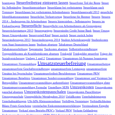
Steuerfreibetrag eintragen lassen
beantragen
Steuerfreier Teil der Rente
Steuer
für Selbständige
Steuerhinterziehung
Steuerklasse bei verheirateten
Steuerklasse nach
Trennung
Steuerklassen bei verheirateten Arbeitnehmern
Steuerklassenwahl 2013
steuerliche
Identifikationsnummer
Steuerlicher Verlustvortrag
Steuerlotse für Rentner
Steuern
Steuern
2014 - Änderungen für Arbeitnehmer
Steuern hinterziehen - Selbstanzeige
Steuern im
Steuerpflicht
Einkaufswagen
Steuerpflicht von Arbeitnehmern als Grenzgänger
Steuerrückerstattung 2013
Steuerspartipps
Steuersünder Credit Suisse Bank
Steuer Umzug
Steuer Umzugskosten
Steuervorteil Kind
Steuer zurück
Steuer zurück holen
Steueränderungen 2013
Steueränderungen 2014
Student Arbeitslosengeld
Studienkosten
vom Staat finanzieren lassen
Studium absetzen
Tabaksteuer Deutschland
Tabaksteuererhöhung
Tagesmutter
Taxikosten absetzen
Teilbetriebsveräußerung
Treppenliftkosten als Krankheitskosten absetzen
Trinkgeld
Trinkgelder steuerfrei
Träger der
Sozialversicherung
Umlage 1 und 2
Umsatzsteuer
Umsatzsteuer-Id-Nummer beantragen
Umsatzsteuerbefreiung
Umsatzsteuer-Vorauszahlung
Umsatzsteuerbetrug
umsatzsteuerfreie Geschäftsveräußerung
umsatzsteuerfreie Leistungen
umsatzsteuerfreie
Umsätze bei Sportschulen
Umsatzsteuerfreiheit Berufsbetreuer
Umsatzsteuer PKW
Umsatzsteuer Reisebüro
Umsatzsteuer Sondervorauszahlung
Umsatzsteuer und Vorsteuer bei
Betrugsfällen
Umsatzsteuervoranmeldung authentifiziert
Umsatzsteuervoranmeldung elster
Umzugskosten
Umsatzsteuervoranmeldung Formular
Umstellung SEPA
Umzugskosten
Umzugskostenpauschalen
pauschal absetzen
Umzugskosten Pauschbetrag
Umzugspauschale
Unentgeltliche Wertabgaben 2014
Unfallkosten
Unterhaltsleistungen
Unterhaltszahlungen
USt-IdNr Kleinunternehmer
Verbilligte Vermietung
Verbindlichkeiten
Bilanz Frisör-Gutscheine
vereinfachte Einkommensteuererklärung
Vereinnahmte Entgelte
Umsatzsteuer
Verkauf eines Betriebs-PKW´s
Verkauf PKW
Verluste Geldanleger