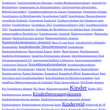
Veranlagung
Gemeinschaftskonto Ehegatten
geplante Reisekostenberechnung
geringfügige
Beschäftigung
Gesamtumsatz für Kleinunternehmer
Geschwindigkeit überschritten -
Bußgeld abzugsfähig?
Geschäftsveräußerung im Ganzen Umsatzsteuer
Gesetzlicher Zinssatz
Gewerbesteuer als Betriebsausgabe
Gewerbesteuer GmbH
Gewerbesteuer Hinzurechnungen
gewerbliche Einkünfte
Grenzgänger Frankreich
Grudnerwerbsteuer bei Schenkung unter
Auflage
Grundfreibetrag
Grundsteuer 2022
Grundsteuererklärung 2022
Grundsteuerreform
2022
Grundstücksleistungen
Grundsätze der Buchführung bei falschen Kasse
Grundsätze
ordnungsmäßiger Buchführung
Grunsteuererlass
Gutschrift
Haftungsvergütung
Handwerker
absetzen
Handwerkerkosten absetzen
Handwerkerleistung absetzen
Handwerkerleistungen absetzen
Hartz IV und Steuer
hauptberuflich selbständig
haushaltsnahe Dienstleistungen
Haushaltshilfe
haushaltsnahe
Handwerkerleistungen
Hausverkauf Steuern
Hobby
Hund absetzen
Hundebetreuung
häusliches Arbeitszimmer
häusliches Arbeitszimmer absetzen
Identifikationsnummer Kind
Informationsaustausch EU
innergemeinschaftliche Lieferungen
Innergemeinschaftliche
Investitionsabzugsbetrag
Lieferungen Nachweis
Investitionsabzugsbetrag
Photovoltaik
Istversteuerung
Jobticket
Kapitalerträge
Kapitalerträge Steuererklärung
Kapitalvermögen
Kassen-Nachschau
Kassenbuch
Kassenbuch Pflicht
Kassenprüfung
Kauf
eines Autos nach Gewerbeanmeldung
Kein Arbeitslohn bei Betriebsveranstaltung
kein
ermäßigter Mehrwertsteuersatz für Frühstück
Keine Steuererklärung
Kfz-Kosten absetzen
Kinder
Kfz-Versicherung absetzen
Kfz Steuer
Kilometerpauschale
Kinder 2012
Kinderbetreuungskosten
Kinderbetreuung absetzen
Kinderbetreuungskosten absetzen
Kinderbetreuungskosten steuerlich absetzen
Kindergeld
Kinderfreibetrag
Kinderfreibetrag übertragen lassen
Kindergeld ab 18
Kindergeld oder Kinderfreibetrag
Kindergeld trotz Heirat
Kindergeld Verlängerung
Kinder