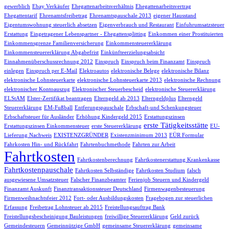
gewerblich
Ebay Verkäufer
Ehegattenarbeitsverhältnis
Ehegattenarbeitsvertrag
Ehegattentarif
Ehrenamtsfreibetrag
Ehrenamtspauschale 2013
eigener Hausstand
Eigentumswohnung steuerlich absetzen
Eigenverbrauch und Restaurant
Einfuhrumsatzsteuer
Erstattung
Eingetragener Lebenspartner - Ehegattensplitting
Einkommen einer Prostituierten
Einkommensgrenze Familienversicherung
Einkommensteuererklärung
Einkommensteuererklärung Abgabefrist
Einkünfteerzielungsabsicht
Einnahmenüberschussrechnung 2012
Einspruch
Einspruch beim Finanzamt
Einspruch
einlegen
Einspruch per E-Mail
Elektroautos
elektronische Belege
elektronische Bilanz
elektronische Lohnsteuerkarte
elektronische Lohnsteuerkarte 2013
elektronische Rechnung
elektronischer Kontoauszug
Elektronischer Steuerbescheid
elektronische Steuererklärung
ELStAM
Elster-Zertifikat beantragen
Elterngeld ab 2013
Elterngeldplus
Elterngeld
Steuererklärung
EM-Fußball
Entferungspauschale
Erbschaft-und Schenkungsteuer
Erbschaftsteuer für Ausländer
Erhöhung Kindergeld 2015
Erstattungszinsen
erste Tätigkeitsstätte
Erstattungszinsen Einkommensteuer
erste Steuererklärung
EU-
Lieferung Nachweis
EXISTENZGRÜNDER
Existenzminimum 2013
EÜR Formular
Fahrkosten Hin- und Rückfahrt
Fahrtenbuchmethode
Fahrten zur Arbeit
Fahrtkosten
Fahrtkostenberechnung
Fahrtkostenerstattung Krankenkasse
Fahrtkostenpauschale
Fahrtkosten Selbständige
Fahrtkosten Studium
falsch
ausgewiesene Umsatzsteuer
Falscher Finanzbeamter
Ferienjob Steuern und Kindergeld
Finanzamt Auskunft
Finanztransaktionssteuer Deutschland
Firmenwagenbesteuerung
Firmenweihnachtsfeier 2012
Fort- oder Ausbildungskosten
Fragebogen zur steuerlichen
Erfassung
Freibetrag Lohnsteuer ab 2015
Freistellungsauftrag Bank
Freistellungsbescheinigung Bauleistungen
freiwillige Steuererklärung
Geld zurück
Gemeindesteuern
Gemeinnützige GmbH
gemeinsame Steuererklärung
gemeinsame