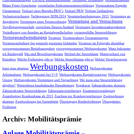
Unterhaltszahlungen
USt-IdNr Kleinunternehmer
Verbilligte Vermietung
Verbindlichkeiten
Bilanz Frisör-Gutscheine
vereinfachte Einkommensteuererklärung
Vereinnahmte Entgelte
Umsatzsteuer
Verkauf eines Betriebs-PKW´s
Verkauf PKW
Verluste Geldanleger
Verlustverrechnung
Verlängerung SEPA 2014
Vermieterbescheinigung 2015
Vermietung an
Vermietung und Verpachtung
Angehörige
Vermietung einer Ferienwohnung
Verpflegungspauschale
verrückten Steuern Ausland
Verzinsung Investitionsabzugsbetrag
Veräußerung von Anteilen an Kapitalgesellschaften
vorausgefüllte Steuererklärung
Vorsorgeaufwendungen
Vorsteuer
Vorsteuerabzug Voraussetzungen
Vorsteueraufteilung bei gemischt genutzten Gebäuden
Vorsteuer im Folgejahr abziehbar
vorweggenommene Betriebsausgaben
vorweggenommene Werbungskosten
Wann bekomme
ich Kindergeld
Was sind Bewerbungskosten
Wechsel der Steuerklasse
Weiterverkauf von
Künstlern
Welche Freibeträge gibt es
Welche Steuerklassen gibt es
Welche Versicherungen
Werbungskosten
kann man absetzen
Werbungskosten
Arbeitnehmer
Werbungskosten bei V+V
Werbungskosten Kapitalvermögen
Werbungskosten
Umzug
Werbungskosten Vermietung und Verpachtung
Wer muss eine Steuererklärung
abgeben?
Winterdienst haushaltsnahe Dienstleistung
Yogakurse
Zahnarztkosten absetzen
Zahnarztkosten Steuererklärung
Zahnzusatzversicherung
Zusammenveranlagung
Zusatzbeitrag Krankenkasse ab 2015
Zuschuss zur Krankenvesicherung
Zweitwohnung
absetzen
Zweitwohnung bei Gartenhütte
Übertragung Kinderfreibetrag
Übungsleiter-
Freibetrag
Archiv: Mobilitätsprämie
Anlage Mobilitätsprämie –