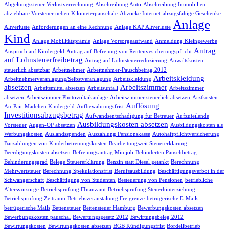
Abgeltungssteuer Verlustverrechnung
Abschreibung Auto
Abschreibung Immobilien
abziehbare Vorsteuer neben Kilometerpauschale
Abzocke Internet
abzugsfähige Geschenke
Anlage
Altverluste
Anforderungen an eine Rechnung
Anlage KAP Altverluste
Kind
Anlage Mobilitätsprämie
Anlage Vorsorgeaufwand
Anmeldung Kleingewerbe
Antrag
Anspruch auf Kindergeld
Antrag auf Befreiung von Rentenvesicherungspflicht
auf Lohnsteuerfreibetrag
Antrag auf Lohnsteuerreduzierung
Anwaltskosten
steuerlich absetzbar
Arbeitnehmer
Arbeitnehmer-Pauschbetrag 2012
Arbeitskleidung
Arbeitnehmerveranlagung/Selbstveranlagung
Arbeitskleidung
absetzen
Arbeitszimmer
Arbeitsmittel absetzen
Arbeitsunfall
Arbeitszimmer
absetzen
Arbeitszimmer Photovoltaikanlage
Arbeitszimmer steuerlich absetzen
Arztkosten
Auflösung
Au-Pair-Mädchen Kindergeld
Aufbewahrungsfrist
Investitionsabzugsbetrag
Aufwandsentschädigung für Betreuer
Aufzuteilende
Ausbildungskosten absetzen
Vorsteuer
Augen-OP absetzen
Ausbildungskosten als
Werbungskosten
Auslandsspenden
Auszahlung Pensionskasse
Autohaftpflichtversicherung
Barzahlungen von Kinderbetreuungskosten
Bearbeitungszeit Steuererklärung
Beerdigungskosten absetzen
Befreiungsantrag Minijob
Behinderten Pauschbetrag
Behinderungsgrad
Belege Steuererklärung
Benzin statt Diesel getankt
Berechnung
Mehrwertsteuer
Berechnung Spekulationsfrist
Berufsausbildung
Beschäftigungsverbot in der
Schwangerschaft
Beschäftigung von Studenten
Besteuerung von Pensionen
betriebliche
Altersvorsorge
Betriebsprüfung FInanzamt
Betriebsprüfung Steuerhinterziehung
Betriebsprüfung Zeitraum
Betriebsveranstaltung Freigrenze
betrügerische E-Mails
betrügerische Mails
Bettensteuer
Bettensteuer Hamburg
Bewerbungskosten absetzen
Bewerbungskosten pauschal
Bewertungsgesetz 2012
Bewirtungsbeleg 2012
Bewirtungskosten
Bewirtungskosten absetzen
BGB Kündigungsfrist
Bordellbetrieb