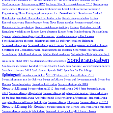
Telefonnutzung
Privatnutzung PKW
Rechengrößen Sozialversicherung 2013
Rechnungen
aufbewahren
Rechnung korrigieren
Rechnung per Email
Rechtsschutzversicherung
Reisekosten
Registrierung Elster
Reinigungskosten pauschal
Reisekosten Ausland
Reisekostenpauschale Deutschland bei Leiharbeiter
Reisekostenpauschalen
Renten
Rentenbesteuerung
Rentenbezüge
Rente News Daten abrufen
Renten steuerpflichtig
Rentenversicherungsbeitrag
Rentenversicherungsbeiträge
Rentner
Resturlaub verfällt
Resturlaub verfällt nicht
Riester-Rente absetzen
Riester Rente Mindestbeitrag
Rückzahlung
Spende
Schadensbeseitigung bei Hochwasser
Schadensbeseitung - Hochwasser
Scheidungskosten absetzen
Scheidungskosten als außergewöhnliche Belastung
Scheinselbständigkeit
Scheinselbständigkeit Kriterien
Schenkungsteuer bei Zweitwohnung
Schiffreise mit Geschäftspartnern
Schornsteinfeger absetzen
Schornsteinfegergebühren
Schuldzinsen
Schulhund absetzen
Schüler Geld verdienen
Selbständige Tätigkeit oder doch
Sonderausgaben
Anstellung
SEPA 2014
Solidaritätszuschlag abschaffen
Sonderausgabenabzug Kinderbetreuungskosten Großeltern
Sonstige Vorsorgeaufwendungen
Sozialversicherung 2015
Spekulanten
Spende 2012
Spenden für Flüchtlinge
Splittingtarif
Steuer
steuefreie Jobticket
Steuer-CD
Steuer-Rechner 2012
Steuerabkommen mit der Schweiz
Steuer auf Aktien
Steuer auf Investmentanteile
Steuer bei
Rentner
Steuerbescheide
Steuerbescheid online
Steuerentlastung ab 2013
Steuererklärung
Steuererklärung 2012
Steuererklärung 2014 Frist
Steuererklärung
2021
Steuererklärung Abgabefrist
Steuererklärung Abgabepflicht Rentner
Steuererklärung
als Student
Steuererklärung Arbeitslosengeld
Steuererklärung Arbeitstage
Steuererklärung
doppelte Haushaltsführung bei Singles
Steuererklärung Ehegatten
Steuererklärungen 2011
Steuererklärung für Rentner
Steuererklärung für Vereine
Steuererklärung mit Elster
Steuererklärung nachträglich ändern
Steuererklärung nachträglich ändern lassen