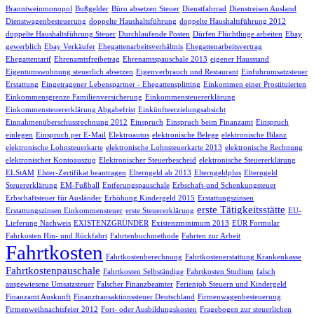
Branntweinmonopol
Bußgelder
Büro absetzen Steuer
Dienstfahrrad
Dienstreisen Ausland
Dienstwagenbesteuerung
doppelte Haushaltsführung
doppelte Haushaltsführung 2012
doppelte Haushaltsführung Steuer
Durchlaufende Posten
Dürfen Flüchtlinge arbeiten
Ebay
gewerblich
Ebay Verkäufer
Ehegattenarbeitsverhältnis
Ehegattenarbeitsvertrag
Ehegattentarif
Ehrenamtsfreibetrag
Ehrenamtspauschale 2013
eigener Hausstand
Eigentumswohnung steuerlich absetzen
Eigenverbrauch und Restaurant
Einfuhrumsatzsteuer
Erstattung
Eingetragener Lebenspartner - Ehegattensplitting
Einkommen einer Prostituierten
Einkommensgrenze Familienversicherung
Einkommensteuererklärung
Einkommensteuererklärung Abgabefrist
Einkünfteerzielungsabsicht
Einnahmenüberschussrechnung 2012
Einspruch
Einspruch beim Finanzamt
Einspruch
einlegen
Einspruch per E-Mail
Elektroautos
elektronische Belege
elektronische Bilanz
elektronische Lohnsteuerkarte
elektronische Lohnsteuerkarte 2013
elektronische Rechnung
elektronischer Kontoauszug
Elektronischer Steuerbescheid
elektronische Steuererklärung
ELStAM
Elster-Zertifikat beantragen
Elterngeld ab 2013
Elterngeldplus
Elterngeld
Steuererklärung
EM-Fußball
Entferungspauschale
Erbschaft-und Schenkungsteuer
Erbschaftsteuer für Ausländer
Erhöhung Kindergeld 2015
Erstattungszinsen
erste Tätigkeitsstätte
Erstattungszinsen Einkommensteuer
erste Steuererklärung
EU-
Lieferung Nachweis
EXISTENZGRÜNDER
Existenzminimum 2013
EÜR Formular
Fahrkosten Hin- und Rückfahrt
Fahrtenbuchmethode
Fahrten zur Arbeit
Fahrtkosten
Fahrtkostenberechnung
Fahrtkostenerstattung Krankenkasse
Fahrtkostenpauschale
Fahrtkosten Selbständige
Fahrtkosten Studium
falsch
ausgewiesene Umsatzsteuer
Falscher Finanzbeamter
Ferienjob Steuern und Kindergeld
Finanzamt Auskunft
Finanztransaktionssteuer Deutschland
Firmenwagenbesteuerung
Firmenweihnachtsfeier 2012
Fort- oder Ausbildungskosten
Fragebogen zur steuerlichen