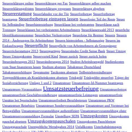
Steuererklärung online
Steuererklärung per Fax
Steuererklärung selber machen
Steuererklärungsfristen
Steuererklärung vergessen
Steuererlärung abgeben
Steuererstattung
Steuerfahnder vor der Tür
Steuerfreibetrag
Steuerfreibetrag
Steuerfreibetrag eintragen lassen
beantragen
Steuerfreier Teil der Rente
Steuer
für Selbständige
Steuerhinterziehung
Steuerklasse bei verheirateten
Steuerklasse nach
Trennung
Steuerklassen bei verheirateten Arbeitnehmern
Steuerklassenwahl 2013
steuerliche
Identifikationsnummer
Steuerlicher Verlustvortrag
Steuerlotse für Rentner
Steuern
Steuern
2014 - Änderungen für Arbeitnehmer
Steuern hinterziehen - Selbstanzeige
Steuern im
Steuerpflicht
Einkaufswagen
Steuerpflicht von Arbeitnehmern als Grenzgänger
Steuerrückerstattung 2013
Steuerspartipps
Steuersünder Credit Suisse Bank
Steuer Umzug
Steuer Umzugskosten
Steuervorteil Kind
Steuer zurück
Steuer zurück holen
Steueränderungen 2013
Steueränderungen 2014
Student Arbeitslosengeld
Studienkosten
vom Staat finanzieren lassen
Studium absetzen
Tabaksteuer Deutschland
Tabaksteuererhöhung
Tagesmutter
Taxikosten absetzen
Teilbetriebsveräußerung
Treppenliftkosten als Krankheitskosten absetzen
Trinkgeld
Trinkgelder steuerfrei
Träger der
Sozialversicherung
Umlage 1 und 2
Umsatzsteuer
Umsatzsteuer-Id-Nummer beantragen
Umsatzsteuerbefreiung
Umsatzsteuer-Vorauszahlung
Umsatzsteuerbetrug
umsatzsteuerfreie Geschäftsveräußerung
umsatzsteuerfreie Leistungen
umsatzsteuerfreie
Umsätze bei Sportschulen
Umsatzsteuerfreiheit Berufsbetreuer
Umsatzsteuer PKW
Umsatzsteuer Reisebüro
Umsatzsteuer Sondervorauszahlung
Umsatzsteuer und Vorsteuer bei
Betrugsfällen
Umsatzsteuervoranmeldung authentifiziert
Umsatzsteuervoranmeldung elster
Umzugskosten
Umsatzsteuervoranmeldung Formular
Umstellung SEPA
Umzugskosten
Umzugskostenpauschalen
pauschal absetzen
Umzugskosten Pauschbetrag
Umzugspauschale
Unentgeltliche Wertabgaben 2014
Unfallkosten
Unterhaltsleistungen