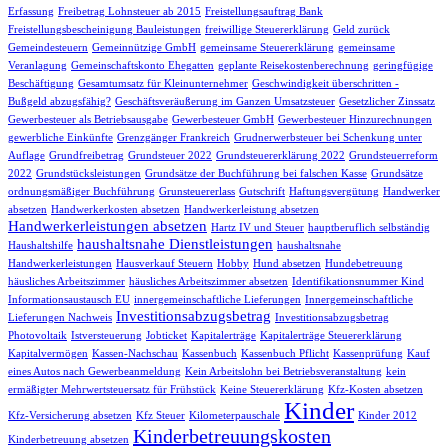
Erfassung
Freibetrag Lohnsteuer ab 2015
Freistellungsauftrag Bank
Freistellungsbescheinigung Bauleistungen
freiwillige Steuererklärung
Geld zurück
Gemeindesteuern
Gemeinnützige GmbH
gemeinsame Steuererklärung
gemeinsame
Veranlagung
Gemeinschaftskonto Ehegatten
geplante Reisekostenberechnung
geringfügige
Beschäftigung
Gesamtumsatz für Kleinunternehmer
Geschwindigkeit überschritten -
Bußgeld abzugsfähig?
Geschäftsveräußerung im Ganzen Umsatzsteuer
Gesetzlicher Zinssatz
Gewerbesteuer als Betriebsausgabe
Gewerbesteuer GmbH
Gewerbesteuer Hinzurechnungen
gewerbliche Einkünfte
Grenzgänger Frankreich
Grudnerwerbsteuer bei Schenkung unter
Auflage
Grundfreibetrag
Grundsteuer 2022
Grundsteuererklärung 2022
Grundsteuerreform
2022
Grundstücksleistungen
Grundsätze der Buchführung bei falschen Kasse
Grundsätze
ordnungsmäßiger Buchführung
Grunsteuererlass
Gutschrift
Haftungsvergütung
Handwerker
absetzen
Handwerkerkosten absetzen
Handwerkerleistung absetzen
Handwerkerleistungen absetzen
Hartz IV und Steuer
hauptberuflich selbständig
haushaltsnahe Dienstleistungen
Haushaltshilfe
haushaltsnahe
Handwerkerleistungen
Hausverkauf Steuern
Hobby
Hund absetzen
Hundebetreuung
häusliches Arbeitszimmer
häusliches Arbeitszimmer absetzen
Identifikationsnummer Kind
Informationsaustausch EU
innergemeinschaftliche Lieferungen
Innergemeinschaftliche
Investitionsabzugsbetrag
Lieferungen Nachweis
Investitionsabzugsbetrag
Photovoltaik
Istversteuerung
Jobticket
Kapitalerträge
Kapitalerträge Steuererklärung
Kapitalvermögen
Kassen-Nachschau
Kassenbuch
Kassenbuch Pflicht
Kassenprüfung
Kauf
eines Autos nach Gewerbeanmeldung
Kein Arbeitslohn bei Betriebsveranstaltung
kein
ermäßigter Mehrwertsteuersatz für Frühstück
Keine Steuererklärung
Kfz-Kosten absetzen
Kinder
Kfz-Versicherung absetzen
Kfz Steuer
Kilometerpauschale
Kinder 2012
Kinderbetreuungskosten
Kinderbetreuung absetzen