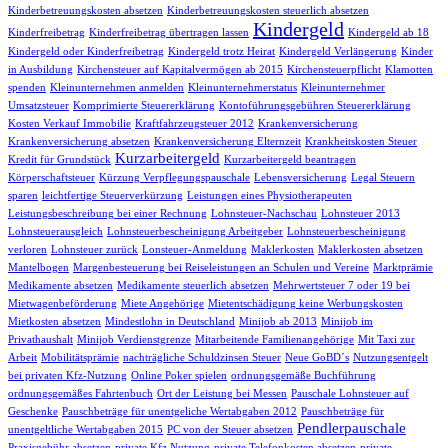
Kinderbetreuungskosten absetzen
Kinderbetreuungskosten steuerlich absetzen
Kindergeld
Kinderfreibetrag
Kinderfreibetrag übertragen lassen
Kindergeld ab 18
Kindergeld oder Kinderfreibetrag
Kindergeld trotz Heirat
Kindergeld Verlängerung
Kinder
in Ausbildung
Kirchensteuer auf Kapitalvermögen ab 2015
Kirchensteuerpflicht
Klamotten
spenden
Kleinunternehmen anmelden
Kleinunternehmerstatus
Kleinunternehmer
Umsatzsteuer
Komprimierte Steuererklärung
Kontoführungsgebühren Steuererklärung
Kosten Verkauf Immobilie
Kraftfahrzeugsteuer 2012
Krankenversicherung
Krankenversicherung absetzen
Krankenversicherung Elternzeit
Krankheitskosten Steuer
Kurzarbeitergeld
Kredit für Grundstück
Kurzarbeitergeld beantragen
Körperschaftsteuer
Kürzung Verpflegungspauschale
Lebensversicherung
Legal Steuern
sparen
leichtfertige Steuerverkürzung
Leistungen eines Physiotherapeuten
Leistungsbeschreibung bei einer Rechnung
Lohnsteuer-Nachschau
Lohnsteuer 2013
Lohnsteuerausgleich
Lohnsteuerbescheinigung Arbeitgeber
Lohnsteuerbescheinigung
verloren
Lohnsteuer zurück
Lonsteuer-Anmeldung
Maklerkosten
Maklerkosten absetzen
Mantelbogen
Margenbesteuerung bei Reiseleistungen an Schulen und Vereine
Marktprämie
Medikamente absetzen
Medikamente steuerlich absetzen
Mehrwertsteuer 7 oder 19 bei
Mietwagenbeförderung
Miete Angehörige
Mietentschädigung keine Werbungskosten
Mietkosten absetzen
Mindestlohn in Deutschland
Minijob ab 2013
Minijob im
Privathaushalt
Minijob Verdienstgrenze
Mitarbeitende Familienangehörige
Mit Taxi zur
Arbeit
Mobilitätsprämie
nachträgliche Schuldzinsen Steuer
Neue GoBD´s
Nutzungsentgelt
bei privaten Kfz-Nutzung
Online Poker spielen
ordnungsgemäße Buchführung
ordnungsgemäßes Fahrtenbuch
Ort der Leistung bei Messen
Pauschale Lohnsteuer auf
Geschenke
Pauschbeträge für unentgeliche Wertabgaben 2012
Pauschbeträge für
Pendlerpauschale
unentgeltliche Wertabgaben 2015
PC von der Steuer absetzen
Praxisgebühr absetzen
private Kfz Nutzung
private Telefonkosten absetzen
private