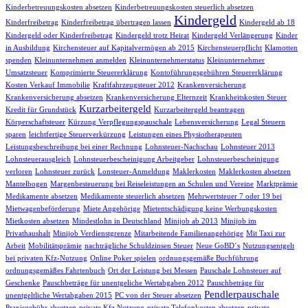
Kinderbetreuungskosten absetzen
Kinderbetreuungskosten steuerlich absetzen
Kindergeld
Kinderfreibetrag
Kinderfreibetrag übertragen lassen
Kindergeld ab 18
Kindergeld oder Kinderfreibetrag
Kindergeld trotz Heirat
Kindergeld Verlängerung
Kinder
in Ausbildung
Kirchensteuer auf Kapitalvermögen ab 2015
Kirchensteuerpflicht
Klamotten
spenden
Kleinunternehmen anmelden
Kleinunternehmerstatus
Kleinunternehmer
Umsatzsteuer
Komprimierte Steuererklärung
Kontoführungsgebühren Steuererklärung
Kosten Verkauf Immobilie
Kraftfahrzeugsteuer 2012
Krankenversicherung
Krankenversicherung absetzen
Krankenversicherung Elternzeit
Krankheitskosten Steuer
Kurzarbeitergeld
Kredit für Grundstück
Kurzarbeitergeld beantragen
Körperschaftsteuer
Kürzung Verpflegungspauschale
Lebensversicherung
Legal Steuern
sparen
leichtfertige Steuerverkürzung
Leistungen eines Physiotherapeuten
Leistungsbeschreibung bei einer Rechnung
Lohnsteuer-Nachschau
Lohnsteuer 2013
Lohnsteuerausgleich
Lohnsteuerbescheinigung Arbeitgeber
Lohnsteuerbescheinigung
verloren
Lohnsteuer zurück
Lonsteuer-Anmeldung
Maklerkosten
Maklerkosten absetzen
Mantelbogen
Margenbesteuerung bei Reiseleistungen an Schulen und Vereine
Marktprämie
Medikamente absetzen
Medikamente steuerlich absetzen
Mehrwertsteuer 7 oder 19 bei
Mietwagenbeförderung
Miete Angehörige
Mietentschädigung keine Werbungskosten
Mietkosten absetzen
Mindestlohn in Deutschland
Minijob ab 2013
Minijob im
Privathaushalt
Minijob Verdienstgrenze
Mitarbeitende Familienangehörige
Mit Taxi zur
Arbeit
Mobilitätsprämie
nachträgliche Schuldzinsen Steuer
Neue GoBD´s
Nutzungsentgelt
bei privaten Kfz-Nutzung
Online Poker spielen
ordnungsgemäße Buchführung
ordnungsgemäßes Fahrtenbuch
Ort der Leistung bei Messen
Pauschale Lohnsteuer auf
Geschenke
Pauschbeträge für unentgeliche Wertabgaben 2012
Pauschbeträge für
Pendlerpauschale
unentgeltliche Wertabgaben 2015
PC von der Steuer absetzen
Praxisgebühr absetzen
private Kfz Nutzung
private Telefonkosten absetzen
private