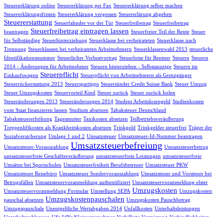
Steuererklärung online
Steuererklärung per Fax
Steuererklärung selber machen
Steuererklärungsfristen
Steuererklärung vergessen
Steuererlärung abgeben
Steuererstattung
Steuerfahnder vor der Tür
Steuerfreibetrag
Steuerfreibetrag
Steuerfreibetrag eintragen lassen
beantragen
Steuerfreier Teil der Rente
Steuer
für Selbständige
Steuerhinterziehung
Steuerklasse bei verheirateten
Steuerklasse nach
Trennung
Steuerklassen bei verheirateten Arbeitnehmern
Steuerklassenwahl 2013
steuerliche
Identifikationsnummer
Steuerlicher Verlustvortrag
Steuerlotse für Rentner
Steuern
Steuern
2014 - Änderungen für Arbeitnehmer
Steuern hinterziehen - Selbstanzeige
Steuern im
Steuerpflicht
Einkaufswagen
Steuerpflicht von Arbeitnehmern als Grenzgänger
Steuerrückerstattung 2013
Steuerspartipps
Steuersünder Credit Suisse Bank
Steuer Umzug
Steuer Umzugskosten
Steuervorteil Kind
Steuer zurück
Steuer zurück holen
Steueränderungen 2013
Steueränderungen 2014
Student Arbeitslosengeld
Studienkosten
vom Staat finanzieren lassen
Studium absetzen
Tabaksteuer Deutschland
Tabaksteuererhöhung
Tagesmutter
Taxikosten absetzen
Teilbetriebsveräußerung
Treppenliftkosten als Krankheitskosten absetzen
Trinkgeld
Trinkgelder steuerfrei
Träger der
Sozialversicherung
Umlage 1 und 2
Umsatzsteuer
Umsatzsteuer-Id-Nummer beantragen
Umsatzsteuerbefreiung
Umsatzsteuer-Vorauszahlung
Umsatzsteuerbetrug
umsatzsteuerfreie Geschäftsveräußerung
umsatzsteuerfreie Leistungen
umsatzsteuerfreie
Umsätze bei Sportschulen
Umsatzsteuerfreiheit Berufsbetreuer
Umsatzsteuer PKW
Umsatzsteuer Reisebüro
Umsatzsteuer Sondervorauszahlung
Umsatzsteuer und Vorsteuer bei
Betrugsfällen
Umsatzsteuervoranmeldung authentifiziert
Umsatzsteuervoranmeldung elster
Umzugskosten
Umsatzsteuervoranmeldung Formular
Umstellung SEPA
Umzugskosten
Umzugskostenpauschalen
pauschal absetzen
Umzugskosten Pauschbetrag
Umzugspauschale
Unentgeltliche Wertabgaben 2014
Unfallkosten
Unterhaltsleistungen