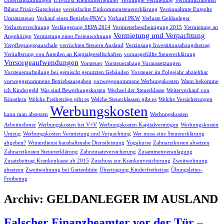
Unterhaltszahlungen
USt-IdNr Kleinunternehmer
Verbilligte Vermietung
Verbindlichkeiten
Bilanz Frisör-Gutscheine
vereinfachte Einkommensteuererklärung
Vereinnahmte Entgelte
Umsatzsteuer
Verkauf eines Betriebs-PKW´s
Verkauf PKW
Verluste Geldanleger
Verlustverrechnung
Verlängerung SEPA 2014
Vermieterbescheinigung 2015
Vermietung an
Vermietung und Verpachtung
Angehörige
Vermietung einer Ferienwohnung
Verpflegungspauschale
verrückten Steuern Ausland
Verzinsung Investitionsabzugsbetrag
Veräußerung von Anteilen an Kapitalgesellschaften
vorausgefüllte Steuererklärung
Vorsorgeaufwendungen
Vorsteuer
Vorsteuerabzug Voraussetzungen
Vorsteueraufteilung bei gemischt genutzten Gebäuden
Vorsteuer im Folgejahr abziehbar
vorweggenommene Betriebsausgaben
vorweggenommene Werbungskosten
Wann bekomme
ich Kindergeld
Was sind Bewerbungskosten
Wechsel der Steuerklasse
Weiterverkauf von
Künstlern
Welche Freibeträge gibt es
Welche Steuerklassen gibt es
Welche Versicherungen
Werbungskosten
kann man absetzen
Werbungskosten
Arbeitnehmer
Werbungskosten bei V+V
Werbungskosten Kapitalvermögen
Werbungskosten
Umzug
Werbungskosten Vermietung und Verpachtung
Wer muss eine Steuererklärung
abgeben?
Winterdienst haushaltsnahe Dienstleistung
Yogakurse
Zahnarztkosten absetzen
Zahnarztkosten Steuererklärung
Zahnzusatzversicherung
Zusammenveranlagung
Zusatzbeitrag Krankenkasse ab 2015
Zuschuss zur Krankenvesicherung
Zweitwohnung
absetzen
Zweitwohnung bei Gartenhütte
Übertragung Kinderfreibetrag
Übungsleiter-
Freibetrag
Archiv: GELDANLEGER IM AUSLAND
Falscher Finanzbeamter vor der Tür –