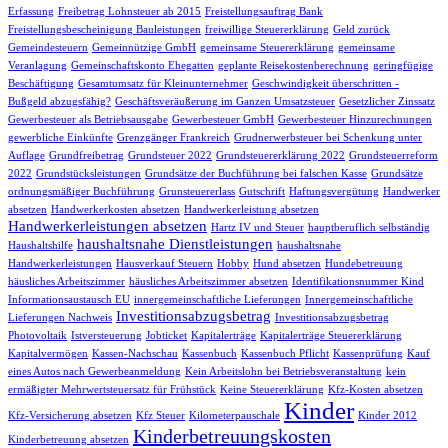
Erfassung
Freibetrag Lohnsteuer ab 2015
Freistellungsauftrag Bank
Freistellungsbescheinigung Bauleistungen
freiwillige Steuererklärung
Geld zurück
Gemeindesteuern
Gemeinnützige GmbH
gemeinsame Steuererklärung
gemeinsame
Veranlagung
Gemeinschaftskonto Ehegatten
geplante Reisekostenberechnung
geringfügige
Beschäftigung
Gesamtumsatz für Kleinunternehmer
Geschwindigkeit überschritten -
Bußgeld abzugsfähig?
Geschäftsveräußerung im Ganzen Umsatzsteuer
Gesetzlicher Zinssatz
Gewerbesteuer als Betriebsausgabe
Gewerbesteuer GmbH
Gewerbesteuer Hinzurechnungen
gewerbliche Einkünfte
Grenzgänger Frankreich
Grudnerwerbsteuer bei Schenkung unter
Auflage
Grundfreibetrag
Grundsteuer 2022
Grundsteuererklärung 2022
Grundsteuerreform
2022
Grundstücksleistungen
Grundsätze der Buchführung bei falschen Kasse
Grundsätze
ordnungsmäßiger Buchführung
Grunsteuererlass
Gutschrift
Haftungsvergütung
Handwerker
absetzen
Handwerkerkosten absetzen
Handwerkerleistung absetzen
Handwerkerleistungen absetzen
Hartz IV und Steuer
hauptberuflich selbständig
haushaltsnahe Dienstleistungen
Haushaltshilfe
haushaltsnahe
Handwerkerleistungen
Hausverkauf Steuern
Hobby
Hund absetzen
Hundebetreuung
häusliches Arbeitszimmer
häusliches Arbeitszimmer absetzen
Identifikationsnummer Kind
Informationsaustausch EU
innergemeinschaftliche Lieferungen
Innergemeinschaftliche
Investitionsabzugsbetrag
Lieferungen Nachweis
Investitionsabzugsbetrag
Photovoltaik
Istversteuerung
Jobticket
Kapitalerträge
Kapitalerträge Steuererklärung
Kapitalvermögen
Kassen-Nachschau
Kassenbuch
Kassenbuch Pflicht
Kassenprüfung
Kauf
eines Autos nach Gewerbeanmeldung
Kein Arbeitslohn bei Betriebsveranstaltung
kein
ermäßigter Mehrwertsteuersatz für Frühstück
Keine Steuererklärung
Kfz-Kosten absetzen
Kinder
Kfz-Versicherung absetzen
Kfz Steuer
Kilometerpauschale
Kinder 2012
Kinderbetreuungskosten
Kinderbetreuung absetzen