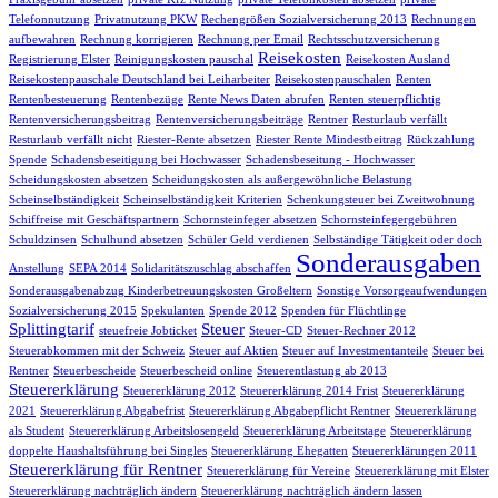
Telefonnutzung
Privatnutzung PKW
Rechengrößen Sozialversicherung 2013
Rechnungen
aufbewahren
Rechnung korrigieren
Rechnung per Email
Rechtsschutzversicherung
Reisekosten
Registrierung Elster
Reinigungskosten pauschal
Reisekosten Ausland
Reisekostenpauschale Deutschland bei Leiharbeiter
Reisekostenpauschalen
Renten
Rentenbesteuerung
Rentenbezüge
Rente News Daten abrufen
Renten steuerpflichtig
Rentenversicherungsbeitrag
Rentenversicherungsbeiträge
Rentner
Resturlaub verfällt
Resturlaub verfällt nicht
Riester-Rente absetzen
Riester Rente Mindestbeitrag
Rückzahlung
Spende
Schadensbeseitigung bei Hochwasser
Schadensbeseitung - Hochwasser
Scheidungskosten absetzen
Scheidungskosten als außergewöhnliche Belastung
Scheinselbständigkeit
Scheinselbständigkeit Kriterien
Schenkungsteuer bei Zweitwohnung
Schiffreise mit Geschäftspartnern
Schornsteinfeger absetzen
Schornsteinfegergebühren
Schuldzinsen
Schulhund absetzen
Schüler Geld verdienen
Selbständige Tätigkeit oder doch
Sonderausgaben
Anstellung
SEPA 2014
Solidaritätszuschlag abschaffen
Sonderausgabenabzug Kinderbetreuungskosten Großeltern
Sonstige Vorsorgeaufwendungen
Sozialversicherung 2015
Spekulanten
Spende 2012
Spenden für Flüchtlinge
Splittingtarif
Steuer
steuefreie Jobticket
Steuer-CD
Steuer-Rechner 2012
Steuerabkommen mit der Schweiz
Steuer auf Aktien
Steuer auf Investmentanteile
Steuer bei
Rentner
Steuerbescheide
Steuerbescheid online
Steuerentlastung ab 2013
Steuererklärung
Steuererklärung 2012
Steuererklärung 2014 Frist
Steuererklärung
2021
Steuererklärung Abgabefrist
Steuererklärung Abgabepflicht Rentner
Steuererklärung
als Student
Steuererklärung Arbeitslosengeld
Steuererklärung Arbeitstage
Steuererklärung
doppelte Haushaltsführung bei Singles
Steuererklärung Ehegatten
Steuererklärungen 2011
Steuererklärung für Rentner
Steuererklärung für Vereine
Steuererklärung mit Elster
Steuererklärung nachträglich ändern
Steuererklärung nachträglich ändern lassen