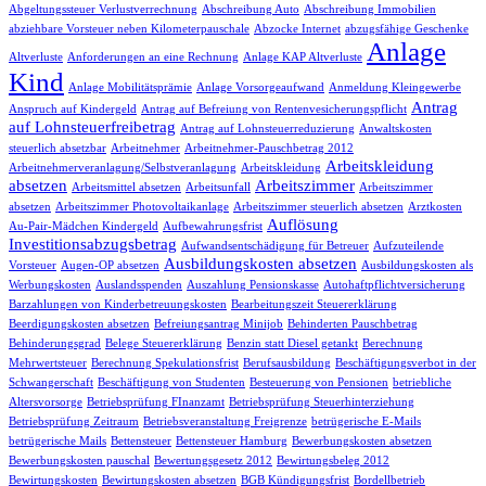
Abgeltungssteuer Verlustverrechnung
Abschreibung Auto
Abschreibung Immobilien
abziehbare Vorsteuer neben Kilometerpauschale
Abzocke Internet
abzugsfähige Geschenke
Anlage
Altverluste
Anforderungen an eine Rechnung
Anlage KAP Altverluste
Kind
Anlage Mobilitätsprämie
Anlage Vorsorgeaufwand
Anmeldung Kleingewerbe
Antrag
Anspruch auf Kindergeld
Antrag auf Befreiung von Rentenvesicherungspflicht
auf Lohnsteuerfreibetrag
Antrag auf Lohnsteuerreduzierung
Anwaltskosten
steuerlich absetzbar
Arbeitnehmer
Arbeitnehmer-Pauschbetrag 2012
Arbeitskleidung
Arbeitnehmerveranlagung/Selbstveranlagung
Arbeitskleidung
absetzen
Arbeitszimmer
Arbeitsmittel absetzen
Arbeitsunfall
Arbeitszimmer
absetzen
Arbeitszimmer Photovoltaikanlage
Arbeitszimmer steuerlich absetzen
Arztkosten
Auflösung
Au-Pair-Mädchen Kindergeld
Aufbewahrungsfrist
Investitionsabzugsbetrag
Aufwandsentschädigung für Betreuer
Aufzuteilende
Ausbildungskosten absetzen
Vorsteuer
Augen-OP absetzen
Ausbildungskosten als
Werbungskosten
Auslandsspenden
Auszahlung Pensionskasse
Autohaftpflichtversicherung
Barzahlungen von Kinderbetreuungskosten
Bearbeitungszeit Steuererklärung
Beerdigungskosten absetzen
Befreiungsantrag Minijob
Behinderten Pauschbetrag
Behinderungsgrad
Belege Steuererklärung
Benzin statt Diesel getankt
Berechnung
Mehrwertsteuer
Berechnung Spekulationsfrist
Berufsausbildung
Beschäftigungsverbot in der
Schwangerschaft
Beschäftigung von Studenten
Besteuerung von Pensionen
betriebliche
Altersvorsorge
Betriebsprüfung FInanzamt
Betriebsprüfung Steuerhinterziehung
Betriebsprüfung Zeitraum
Betriebsveranstaltung Freigrenze
betrügerische E-Mails
betrügerische Mails
Bettensteuer
Bettensteuer Hamburg
Bewerbungskosten absetzen
Bewerbungskosten pauschal
Bewertungsgesetz 2012
Bewirtungsbeleg 2012
Bewirtungskosten
Bewirtungskosten absetzen
BGB Kündigungsfrist
Bordellbetrieb