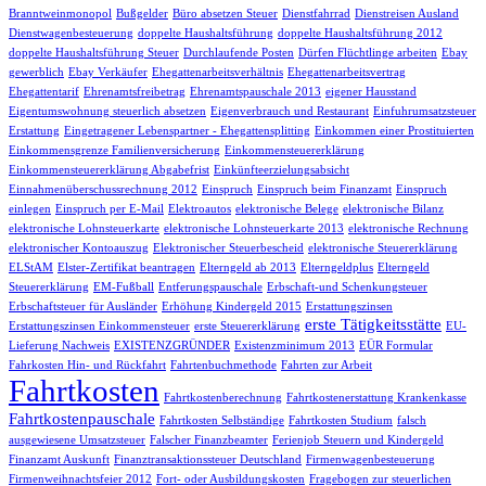
Branntweinmonopol
Bußgelder
Büro absetzen Steuer
Dienstfahrrad
Dienstreisen Ausland
Dienstwagenbesteuerung
doppelte Haushaltsführung
doppelte Haushaltsführung 2012
doppelte Haushaltsführung Steuer
Durchlaufende Posten
Dürfen Flüchtlinge arbeiten
Ebay
gewerblich
Ebay Verkäufer
Ehegattenarbeitsverhältnis
Ehegattenarbeitsvertrag
Ehegattentarif
Ehrenamtsfreibetrag
Ehrenamtspauschale 2013
eigener Hausstand
Eigentumswohnung steuerlich absetzen
Eigenverbrauch und Restaurant
Einfuhrumsatzsteuer
Erstattung
Eingetragener Lebenspartner - Ehegattensplitting
Einkommen einer Prostituierten
Einkommensgrenze Familienversicherung
Einkommensteuererklärung
Einkommensteuererklärung Abgabefrist
Einkünfteerzielungsabsicht
Einnahmenüberschussrechnung 2012
Einspruch
Einspruch beim Finanzamt
Einspruch
einlegen
Einspruch per E-Mail
Elektroautos
elektronische Belege
elektronische Bilanz
elektronische Lohnsteuerkarte
elektronische Lohnsteuerkarte 2013
elektronische Rechnung
elektronischer Kontoauszug
Elektronischer Steuerbescheid
elektronische Steuererklärung
ELStAM
Elster-Zertifikat beantragen
Elterngeld ab 2013
Elterngeldplus
Elterngeld
Steuererklärung
EM-Fußball
Entferungspauschale
Erbschaft-und Schenkungsteuer
Erbschaftsteuer für Ausländer
Erhöhung Kindergeld 2015
Erstattungszinsen
erste Tätigkeitsstätte
Erstattungszinsen Einkommensteuer
erste Steuererklärung
EU-
Lieferung Nachweis
EXISTENZGRÜNDER
Existenzminimum 2013
EÜR Formular
Fahrkosten Hin- und Rückfahrt
Fahrtenbuchmethode
Fahrten zur Arbeit
Fahrtkosten
Fahrtkostenberechnung
Fahrtkostenerstattung Krankenkasse
Fahrtkostenpauschale
Fahrtkosten Selbständige
Fahrtkosten Studium
falsch
ausgewiesene Umsatzsteuer
Falscher Finanzbeamter
Ferienjob Steuern und Kindergeld
Finanzamt Auskunft
Finanztransaktionssteuer Deutschland
Firmenwagenbesteuerung
Firmenweihnachtsfeier 2012
Fort- oder Ausbildungskosten
Fragebogen zur steuerlichen