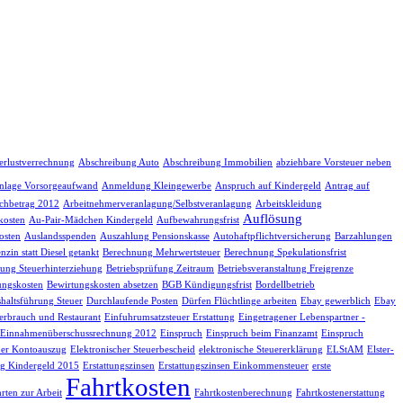
erlustverrechnung
Abschreibung Auto
Abschreibung Immobilien
abziehbare Vorsteuer neben
nlage Vorsorgeaufwand
Anmeldung Kleingewerbe
Anspruch auf Kindergeld
Antrag auf
chbetrag 2012
Arbeitnehmerveranlagung/Selbstveranlagung
Arbeitskleidung
Auflösung
kosten
Au-Pair-Mädchen Kindergeld
Aufbewahrungsfrist
osten
Auslandsspenden
Auszahlung Pensionskasse
Autohaftpflichtversicherung
Barzahlungen
nzin statt Diesel getankt
Berechnung Mehrwertsteuer
Berechnung Spekulationsfrist
fung Steuerhinterziehung
Betriebsprüfung Zeitraum
Betriebsveranstaltung Freigrenze
ungskosten
Bewirtungskosten absetzen
BGB Kündigungsfrist
Bordellbetrieb
haltsführung Steuer
Durchlaufende Posten
Dürfen Flüchtlinge arbeiten
Ebay gewerblich
Ebay
erbrauch und Restaurant
Einfuhrumsatzsteuer Erstattung
Eingetragener Lebenspartner -
Einnahmenüberschussrechnung 2012
Einspruch
Einspruch beim Finanzamt
Einspruch
her Kontoauszug
Elektronischer Steuerbescheid
elektronische Steuererklärung
ELStAM
Elster-
g Kindergeld 2015
Erstattungszinsen
Erstattungszinsen Einkommensteuer
erste
Fahrtkosten
rten zur Arbeit
Fahrtkostenberechnung
Fahrtkostenerstattung