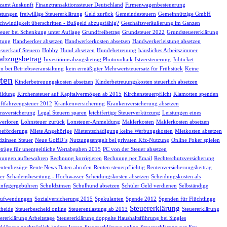
zamt Auskunft
Finanztransaktionssteuer Deutschland
Firmenwagenbesteuerung
istungen
freiwillige Steuererklärung
Geld zurück
Gemeindesteuern
Gemeinnützige GmbH
chwindigkeit überschritten - Bußgeld abzugsfähig?
Geschäftsveräußerung im Ganzen
euer bei Schenkung unter Auflage
Grundfreibetrag
Grundsteuer 2022
Grundsteuererklärung
tung
Handwerker absetzen
Handwerkerkosten absetzen
Handwerkerleistung absetzen
sverkauf Steuern
Hobby
Hund absetzen
Hundebetreuung
häusliches Arbeitszimmer
sabzugsbetrag
Investitionsabzugsbetrag Photovoltaik
Istversteuerung
Jobticket
n bei Betriebsveranstaltung
kein ermäßigter Mehrwertsteuersatz für Frühstück
Keine
ten
Kinderbetreuungskosten absetzen
Kinderbetreuungskosten steuerlich absetzen
ildung
Kirchensteuer auf Kapitalvermögen ab 2015
Kirchensteuerpflicht
Klamotten spenden
ftfahrzeugsteuer 2012
Krankenversicherung
Krankenversicherung absetzen
nsversicherung
Legal Steuern sparen
leichtfertige Steuerverkürzung
Leistungen eines
verloren
Lohnsteuer zurück
Lonsteuer-Anmeldung
Maklerkosten
Maklerkosten absetzen
beförderung
Miete Angehörige
Mietentschädigung keine Werbungskosten
Mietkosten absetzen
dzinsen Steuer
Neue GoBD´s
Nutzungsentgelt bei privaten Kfz-Nutzung
Online Poker spielen
träge für unentgeltliche Wertabgaben 2015
PC von der Steuer absetzen
nungen aufbewahren
Rechnung korrigieren
Rechnung per Email
Rechtsschutzversicherung
ntenbezüge
Rente News Daten abrufen
Renten steuerpflichtig
Rentenversicherungsbeitrag
er
Schadensbeseitung - Hochwasser
Scheidungskosten absetzen
Scheidungskosten als
infegergebühren
Schuldzinsen
Schulhund absetzen
Schüler Geld verdienen
Selbständige
eaufwendungen
Sozialversicherung 2015
Spekulanten
Spende 2012
Spenden für Flüchtlinge
Steuererklärung
cheide
Steuerbescheid online
Steuerentlastung ab 2013
Steuererklärung
ererklärung Arbeitstage
Steuererklärung doppelte Haushaltsführung bei Singles