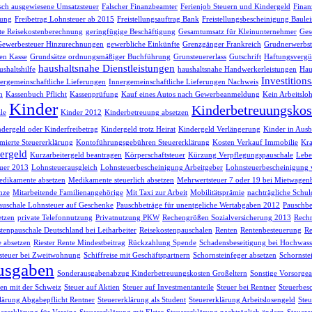
lsch ausgewiesene Umsatzsteuer
Falscher Finanzbeamter
Ferienjob Steuern und Kindergeld
Finan
sung
Freibetrag Lohnsteuer ab 2015
Freistellungsauftrag Bank
Freistellungsbescheinigung Baule
te Reisekostenberechnung
geringfügige Beschäftigung
Gesamtumsatz für Kleinunternehmer
Ges
Gewerbesteuer Hinzurechnungen
gewerbliche Einkünfte
Grenzgänger Frankreich
Grudnerwerbst
en Kasse
Grundsätze ordnungsmäßiger Buchführung
Grunsteuererlass
Gutschrift
Haftungsvergü
haushaltsnahe Dienstleistungen
shaltshilfe
haushaltsnahe Handwerkerleistungen
Hau
Investition
ergemeinschaftliche Lieferungen
Innergemeinschaftliche Lieferungen Nachweis
h
Kassenbuch Pflicht
Kassenprüfung
Kauf eines Autos nach Gewerbeanmeldung
Kein Arbeitsloh
Kinder
Kinderbetreuungskos
le
Kinder 2012
Kinderbetreuung absetzen
dergeld oder Kinderfreibetrag
Kindergeld trotz Heirat
Kindergeld Verlängerung
Kinder in Ausb
ierte Steuererklärung
Kontoführungsgebühren Steuererklärung
Kosten Verkauf Immobilie
Kra
ergeld
Kurzarbeitergeld beantragen
Körperschaftsteuer
Kürzung Verpflegungspauschale
Lebe
uer 2013
Lohnsteuerausgleich
Lohnsteuerbescheinigung Arbeitgeber
Lohnsteuerbescheinigung 
dikamente absetzen
Medikamente steuerlich absetzen
Mehrwertsteuer 7 oder 19 bei Mietwagen
nze
Mitarbeitende Familienangehörige
Mit Taxi zur Arbeit
Mobilitätsprämie
nachträgliche Schul
auschale Lohnsteuer auf Geschenke
Pauschbeträge für unentgeliche Wertabgaben 2012
Pauschbe
etzen
private Telefonnutzung
Privatnutzung PKW
Rechengrößen Sozialversicherung 2013
Rech
tenpauschale Deutschland bei Leiharbeiter
Reisekostenpauschalen
Renten
Rentenbesteuerung
Re
e absetzen
Riester Rente Mindestbeitrag
Rückzahlung Spende
Schadensbeseitigung bei Hochwass
teuer bei Zweitwohnung
Schiffreise mit Geschäftspartnern
Schornsteinfeger absetzen
Schornste
usgaben
Sonderausgabenabzug Kinderbetreuungskosten Großeltern
Sonstige Vorsorg
n mit der Schweiz
Steuer auf Aktien
Steuer auf Investmentanteile
Steuer bei Rentner
Steuerbes
lärung Abgabepflicht Rentner
Steuererklärung als Student
Steuererklärung Arbeitslosengeld
Steu