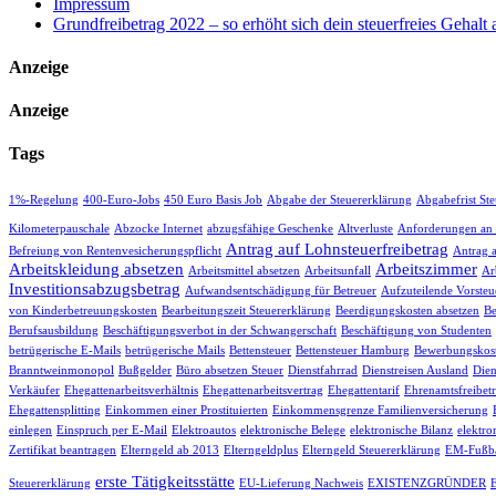
Impressum
Grundfreibetrag 2022 – so erhöht sich dein steuerfreies Gehalt
Anzeige
Anzeige
Tags
1%-Regelung
400-Euro-Jobs
450 Euro Basis Job
Abgabe der Steuererklärung
Abgabefrist St
Kilometerpauschale
Abzocke Internet
abzugsfähige Geschenke
Altverluste
Anforderungen an
Antrag auf Lohnsteuerfreibetrag
Befreiung von Rentenvesicherungspflicht
Antrag 
Arbeitskleidung absetzen
Arbeitszimmer
Arbeitsmittel absetzen
Arbeitsunfall
Ar
Investitionsabzugsbetrag
Aufwandsentschädigung für Betreuer
Aufzuteilende Vorsteu
von Kinderbetreuungskosten
Bearbeitungszeit Steuererklärung
Beerdigungskosten absetzen
Be
Berufsausbildung
Beschäftigungsverbot in der Schwangerschaft
Beschäftigung von Studenten
betrügerische E-Mails
betrügerische Mails
Bettensteuer
Bettensteuer Hamburg
Bewerbungskost
Branntweinmonopol
Bußgelder
Büro absetzen Steuer
Dienstfahrrad
Dienstreisen Ausland
Dien
Verkäufer
Ehegattenarbeitsverhältnis
Ehegattenarbeitsvertrag
Ehegattentarif
Ehrenamtsfreibet
Ehegattensplitting
Einkommen einer Prostituierten
Einkommensgrenze Familienversicherung
einlegen
Einspruch per E-Mail
Elektroautos
elektronische Belege
elektronische Bilanz
elektro
Zertifikat beantragen
Elterngeld ab 2013
Elterngeldplus
Elterngeld Steuererklärung
EM-Fußba
erste Tätigkeitsstätte
Steuererklärung
EU-Lieferung Nachweis
EXISTENZGRÜNDER