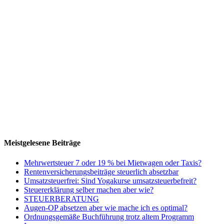
Meistgelesene Beiträge
Mehrwertsteuer 7 oder 19 % bei Mietwagen oder Taxis?
Rentenversicherungsbeiträge steuerlich absetzbar
Umsatzsteuerfrei: Sind Yogakurse umsatzsteuerbefreit?
Steuererklärung selber machen aber wie?
STEUERBERATUNG
Augen-OP absetzen aber wie mache ich es optimal?
Ordnungsgemäße Buchführung trotz altem Programm