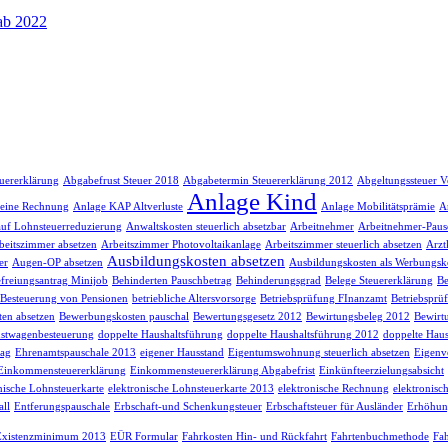
 ab 2022
euererklärung
Abgabefrust Steuer 2018
Abgabetermin Steuererklärung 2012
Abgeltungssteuer V
Anlage Kind
 eine Rechnung
Anlage KAP Altverluste
Anlage Mobilitätsprämie
A
auf Lohnsteuerreduzierung
Anwaltskosten steuerlich absetzbar
Arbeitnehmer
Arbeitnehmer-Paus
beitszimmer absetzen
Arbeitszimmer Photovoltaikanlage
Arbeitszimmer steuerlich absetzen
Arzt
Ausbildungskosten absetzen
er
Augen-OP absetzen
Ausbildungskosten als Werbungsk
freiungsantrag Minijob
Behinderten Pauschbetrag
Behinderungsgrad
Belege Steuererklärung
Be
Besteuerung von Pensionen
betriebliche Altersvorsorge
Betriebsprüfung FInanzamt
Betriebsprü
en absetzen
Bewerbungskosten pauschal
Bewertungsgesetz 2012
Bewirtungsbeleg 2012
Bewirt
stwagenbesteuerung
doppelte Haushaltsführung
doppelte Haushaltsführung 2012
doppelte Haus
rag
Ehrenamtspauschale 2013
eigener Hausstand
Eigentumswohnung steuerlich absetzen
Eigenv
Einkommensteuererklärung
Einkommensteuererklärung Abgabefrist
Einkünfteerzielungsabsicht
nische Lohnsteuerkarte
elektronische Lohnsteuerkarte 2013
elektronische Rechnung
elektronisc
ll
Entferungspauschale
Erbschaft-und Schenkungsteuer
Erbschaftsteuer für Ausländer
Erhöhun
Existenzminimum 2013
EÜR Formular
Fahrkosten Hin- und Rückfahrt
Fahrtenbuchmethode
Fah