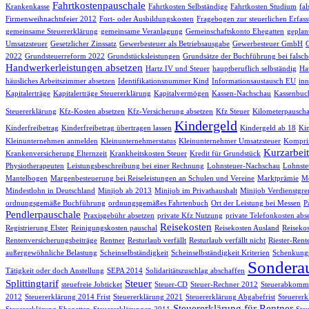
Fahrtkostenpauschale
Krankenkasse
Fahrtkosten Selbständige
Fahrtkosten Studium
fa
Firmenweihnachtsfeier 2012
Fort- oder Ausbildungskosten
Fragebogen zur steuerlichen Erfas
gemeinsame Steuererklärung
gemeinsame Veranlagung
Gemeinschaftskonto Ehegatten
geplan
Umsatzsteuer
Gesetzlicher Zinssatz
Gewerbesteuer als Betriebsausgabe
Gewerbesteuer GmbH
2022
Grundsteuerreform 2022
Grundstücksleistungen
Grundsätze der Buchführung bei falsch
Handwerkerleistungen absetzen
Hartz IV und Steuer
hauptberuflich selbständig
Hau
häusliches Arbeitszimmer absetzen
Identifikationsnummer Kind
Informationsaustausch EU
inn
Kapitalerträge
Kapitalerträge Steuererklärung
Kapitalvermögen
Kassen-Nachschau
Kassenbuc
Steuererklärung
Kfz-Kosten absetzen
Kfz-Versicherung absetzen
Kfz Steuer
Kilometerpauscha
Kindergeld
Kinderfreibetrag
Kinderfreibetrag übertragen lassen
Kindergeld ab 18
Kin
Kleinunternehmen anmelden
Kleinunternehmerstatus
Kleinunternehmer Umsatzsteuer
Komprim
Kurzarbeit
Krankenversicherung Elternzeit
Krankheitskosten Steuer
Kredit für Grundstück
Physiotherapeuten
Leistungsbeschreibung bei einer Rechnung
Lohnsteuer-Nachschau
Lohnste
Mantelbogen
Margenbesteuerung bei Reiseleistungen an Schulen und Vereine
Marktprämie
Me
Mindestlohn in Deutschland
Minijob ab 2013
Minijob im Privathaushalt
Minijob Verdienstgre
ordnungsgemäße Buchführung
ordnungsgemäßes Fahrtenbuch
Ort der Leistung bei Messen
P
Pendlerpauschale
Praxisgebühr absetzen
private Kfz Nutzung
private Telefonkosten abs
Reisekosten
Registrierung Elster
Reinigungskosten pauschal
Reisekosten Ausland
Reisekos
Rentenversicherungsbeiträge
Rentner
Resturlaub verfällt
Resturlaub verfällt nicht
Riester-Rent
außergewöhnliche Belastung
Scheinselbständigkeit
Scheinselbständigkeit Kriterien
Schenkungs
Sondera
Tätigkeit oder doch Anstellung
SEPA 2014
Solidaritätszuschlag abschaffen
Splittingtarif
Steuer
steuefreie Jobticket
Steuer-CD
Steuer-Rechner 2012
Steuerabkomme
2012
Steuererklärung 2014 Frist
Steuererklärung 2021
Steuererklärung Abgabefrist
Steuererk
Steuererklärung für Rentner