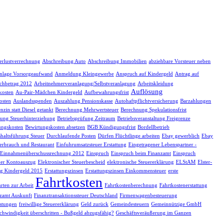
erlustverrechnung
Abschreibung Auto
Abschreibung Immobilien
abziehbare Vorsteuer neben
nlage Vorsorgeaufwand
Anmeldung Kleingewerbe
Anspruch auf Kindergeld
Antrag auf
chbetrag 2012
Arbeitnehmerveranlagung/Selbstveranlagung
Arbeitskleidung
Auflösung
kosten
Au-Pair-Mädchen Kindergeld
Aufbewahrungsfrist
osten
Auslandsspenden
Auszahlung Pensionskasse
Autohaftpflichtversicherung
Barzahlungen
nzin statt Diesel getankt
Berechnung Mehrwertsteuer
Berechnung Spekulationsfrist
fung Steuerhinterziehung
Betriebsprüfung Zeitraum
Betriebsveranstaltung Freigrenze
ungskosten
Bewirtungskosten absetzen
BGB Kündigungsfrist
Bordellbetrieb
haltsführung Steuer
Durchlaufende Posten
Dürfen Flüchtlinge arbeiten
Ebay gewerblich
Ebay
erbrauch und Restaurant
Einfuhrumsatzsteuer Erstattung
Eingetragener Lebenspartner -
Einnahmenüberschussrechnung 2012
Einspruch
Einspruch beim Finanzamt
Einspruch
her Kontoauszug
Elektronischer Steuerbescheid
elektronische Steuererklärung
ELStAM
Elster-
g Kindergeld 2015
Erstattungszinsen
Erstattungszinsen Einkommensteuer
erste
Fahrtkosten
rten zur Arbeit
Fahrtkostenberechnung
Fahrtkostenerstattung
zamt Auskunft
Finanztransaktionssteuer Deutschland
Firmenwagenbesteuerung
istungen
freiwillige Steuererklärung
Geld zurück
Gemeindesteuern
Gemeinnützige GmbH
chwindigkeit überschritten - Bußgeld abzugsfähig?
Geschäftsveräußerung im Ganzen