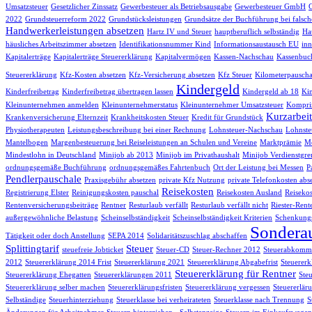
Umsatzsteuer
Gesetzlicher Zinssatz
Gewerbesteuer als Betriebsausgabe
Gewerbesteuer GmbH
2022
Grundsteuerreform 2022
Grundstücksleistungen
Grundsätze der Buchführung bei falsch
Handwerkerleistungen absetzen
Hartz IV und Steuer
hauptberuflich selbständig
Hau
häusliches Arbeitszimmer absetzen
Identifikationsnummer Kind
Informationsaustausch EU
inn
Kapitalerträge
Kapitalerträge Steuererklärung
Kapitalvermögen
Kassen-Nachschau
Kassenbuc
Steuererklärung
Kfz-Kosten absetzen
Kfz-Versicherung absetzen
Kfz Steuer
Kilometerpauscha
Kindergeld
Kinderfreibetrag
Kinderfreibetrag übertragen lassen
Kindergeld ab 18
Kin
Kleinunternehmen anmelden
Kleinunternehmerstatus
Kleinunternehmer Umsatzsteuer
Komprim
Kurzarbeit
Krankenversicherung Elternzeit
Krankheitskosten Steuer
Kredit für Grundstück
Physiotherapeuten
Leistungsbeschreibung bei einer Rechnung
Lohnsteuer-Nachschau
Lohnste
Mantelbogen
Margenbesteuerung bei Reiseleistungen an Schulen und Vereine
Marktprämie
Me
Mindestlohn in Deutschland
Minijob ab 2013
Minijob im Privathaushalt
Minijob Verdienstgre
ordnungsgemäße Buchführung
ordnungsgemäßes Fahrtenbuch
Ort der Leistung bei Messen
P
Pendlerpauschale
Praxisgebühr absetzen
private Kfz Nutzung
private Telefonkosten abs
Reisekosten
Registrierung Elster
Reinigungskosten pauschal
Reisekosten Ausland
Reisekos
Rentenversicherungsbeiträge
Rentner
Resturlaub verfällt
Resturlaub verfällt nicht
Riester-Rent
außergewöhnliche Belastung
Scheinselbständigkeit
Scheinselbständigkeit Kriterien
Schenkungs
Sondera
Tätigkeit oder doch Anstellung
SEPA 2014
Solidaritätszuschlag abschaffen
Splittingtarif
Steuer
steuefreie Jobticket
Steuer-CD
Steuer-Rechner 2012
Steuerabkomme
2012
Steuererklärung 2014 Frist
Steuererklärung 2021
Steuererklärung Abgabefrist
Steuererk
Steuererklärung für Rentner
Steuererklärung Ehegatten
Steuererklärungen 2011
Ste
Steuererklärung selber machen
Steuererklärungsfristen
Steuererklärung vergessen
Steuererlär
Selbständige
Steuerhinterziehung
Steuerklasse bei verheirateten
Steuerklasse nach Trennung
S