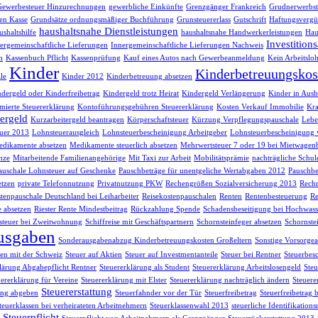
Gewerbesteuer Hinzurechnungen
gewerbliche Einkünfte
Grenzgänger Frankreich
Grudnerwerbst
en Kasse
Grundsätze ordnungsmäßiger Buchführung
Grunsteuererlass
Gutschrift
Haftungsvergü
haushaltsnahe Dienstleistungen
shaltshilfe
haushaltsnahe Handwerkerleistungen
Hau
Investition
ergemeinschaftliche Lieferungen
Innergemeinschaftliche Lieferungen Nachweis
h
Kassenbuch Pflicht
Kassenprüfung
Kauf eines Autos nach Gewerbeanmeldung
Kein Arbeitsloh
Kinder
Kinderbetreuungskos
le
Kinder 2012
Kinderbetreuung absetzen
dergeld oder Kinderfreibetrag
Kindergeld trotz Heirat
Kindergeld Verlängerung
Kinder in Ausb
ierte Steuererklärung
Kontoführungsgebühren Steuererklärung
Kosten Verkauf Immobilie
Kra
ergeld
Kurzarbeitergeld beantragen
Körperschaftsteuer
Kürzung Verpflegungspauschale
Lebe
uer 2013
Lohnsteuerausgleich
Lohnsteuerbescheinigung Arbeitgeber
Lohnsteuerbescheinigung 
dikamente absetzen
Medikamente steuerlich absetzen
Mehrwertsteuer 7 oder 19 bei Mietwagen
nze
Mitarbeitende Familienangehörige
Mit Taxi zur Arbeit
Mobilitätsprämie
nachträgliche Schul
auschale Lohnsteuer auf Geschenke
Pauschbeträge für unentgeliche Wertabgaben 2012
Pauschbe
etzen
private Telefonnutzung
Privatnutzung PKW
Rechengrößen Sozialversicherung 2013
Rech
tenpauschale Deutschland bei Leiharbeiter
Reisekostenpauschalen
Renten
Rentenbesteuerung
Re
e absetzen
Riester Rente Mindestbeitrag
Rückzahlung Spende
Schadensbeseitigung bei Hochwass
teuer bei Zweitwohnung
Schiffreise mit Geschäftspartnern
Schornsteinfeger absetzen
Schornste
usgaben
Sonderausgabenabzug Kinderbetreuungskosten Großeltern
Sonstige Vorsorg
n mit der Schweiz
Steuer auf Aktien
Steuer auf Investmentanteile
Steuer bei Rentner
Steuerbes
lärung Abgabepflicht Rentner
Steuererklärung als Student
Steuererklärung Arbeitslosengeld
Steu
uererklärung für Vereine
Steuererklärung mit Elster
Steuererklärung nachträglich ändern
Steuere
Steuererstattung
ung abgeben
Steuerfahnder vor der Tür
Steuerfreibetrag
Steuerfreibetrag 
teuerklassen bei verheirateten Arbeitnehmern
Steuerklassenwahl 2013
steuerliche Identifikatio
Steuerpflicht