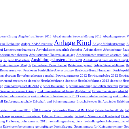
euererklärung
Abgabefrust Steuer 2018
Abgabetermin Steuererklärung 2012
Abgeltungssteuer V
Anlage Kind
 eine Rechnung
Anlage KAP Altverluste
Anlage Mobilitätsprämie
A
auf Lohnsteuerreduzierung
Anwaltskosten steuerlich absetzbar
Arbeitnehmer
Arbeitnehmer-Paus
beitszimmer absetzen
Arbeitszimmer Photovoltaikanlage
Arbeitszimmer steuerlich absetzen
Arzt
Ausbildungskosten absetzen
er
Augen-OP absetzen
Ausbildungskosten als Werbungsk
freiungsantrag Minijob
Behinderten Pauschbetrag
Behinderungsgrad
Belege Steuererklärung
Be
Besteuerung von Pensionen
betriebliche Altersvorsorge
Betriebsprüfung FInanzamt
Betriebsprü
en absetzen
Bewerbungskosten pauschal
Bewertungsgesetz 2012
Bewirtungsbeleg 2012
Bewirt
stwagenbesteuerung
doppelte Haushaltsführung
doppelte Haushaltsführung 2012
doppelte Haus
rag
Ehrenamtspauschale 2013
eigener Hausstand
Eigentumswohnung steuerlich absetzen
Eigenv
Einkommensteuererklärung
Einkommensteuererklärung Abgabefrist
Einkünfteerzielungsabsicht
nische Lohnsteuerkarte
elektronische Lohnsteuerkarte 2013
elektronische Rechnung
elektronisc
ll
Entferungspauschale
Erbschaft-und Schenkungsteuer
Erbschaftsteuer für Ausländer
Erhöhun
Existenzminimum 2013
EÜR Formular
Fahrkosten Hin- und Rückfahrt
Fahrtenbuchmethode
Fah
lsch ausgewiesene Umsatzsteuer
Falscher Finanzbeamter
Ferienjob Steuern und Kindergeld
Finan
sung
Freibetrag Lohnsteuer ab 2015
Freistellungsauftrag Bank
Freistellungsbescheinigung Baule
te Reisekostenberechnung
geringfügige Beschäftigung
Gesamtumsatz für Kleinunternehmer
Ges