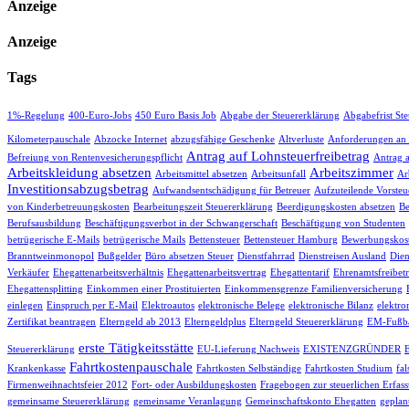
Anzeige
Anzeige
Tags
1%-Regelung
400-Euro-Jobs
450 Euro Basis Job
Abgabe der Steuererklärung
Abgabefrist St
Kilometerpauschale
Abzocke Internet
abzugsfähige Geschenke
Altverluste
Anforderungen an
Antrag auf Lohnsteuerfreibetrag
Befreiung von Rentenvesicherungspflicht
Antrag 
Arbeitskleidung absetzen
Arbeitszimmer
Arbeitsmittel absetzen
Arbeitsunfall
Ar
Investitionsabzugsbetrag
Aufwandsentschädigung für Betreuer
Aufzuteilende Vorsteu
von Kinderbetreuungskosten
Bearbeitungszeit Steuererklärung
Beerdigungskosten absetzen
Be
Berufsausbildung
Beschäftigungsverbot in der Schwangerschaft
Beschäftigung von Studenten
betrügerische E-Mails
betrügerische Mails
Bettensteuer
Bettensteuer Hamburg
Bewerbungskost
Branntweinmonopol
Bußgelder
Büro absetzen Steuer
Dienstfahrrad
Dienstreisen Ausland
Dien
Verkäufer
Ehegattenarbeitsverhältnis
Ehegattenarbeitsvertrag
Ehegattentarif
Ehrenamtsfreibet
Ehegattensplitting
Einkommen einer Prostituierten
Einkommensgrenze Familienversicherung
einlegen
Einspruch per E-Mail
Elektroautos
elektronische Belege
elektronische Bilanz
elektro
Zertifikat beantragen
Elterngeld ab 2013
Elterngeldplus
Elterngeld Steuererklärung
EM-Fußba
erste Tätigkeitsstätte
Steuererklärung
EU-Lieferung Nachweis
EXISTENZGRÜNDER
Fahrtkostenpauschale
Krankenkasse
Fahrtkosten Selbständige
Fahrtkosten Studium
fa
Firmenweihnachtsfeier 2012
Fort- oder Ausbildungskosten
Fragebogen zur steuerlichen Erfas
gemeinsame Steuererklärung
gemeinsame Veranlagung
Gemeinschaftskonto Ehegatten
geplan