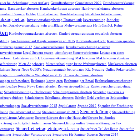
euer bei Schenkung unter Auflage
Grundfreibetrag
Grundsteuer 2022
Grundsteuererklärung
tung
Handwerker absetzen
Handwerkerkosten absetzen
Handwerkerleistung absetzen
sverkauf Steuern
Hobby
Hund absetzen
Hundebetreuung
häusliches Arbeitszimmer
sabzugsbetrag
Investitionsabzugsbetrag Photovoltaik
Istversteuerung
Jobticket
n bei Betriebsveranstaltung
kein ermäßigter Mehrwertsteuersatz für Frühstück
Keine
ten
Kinderbetreuungskosten absetzen
Kinderbetreuungskosten steuerlich absetzen
ildung
Kirchensteuer auf Kapitalvermögen ab 2015
Kirchensteuerpflicht
Klamotten spenden
ftfahrzeugsteuer 2012
Krankenversicherung
Krankenversicherung absetzen
nsversicherung
Legal Steuern sparen
leichtfertige Steuerverkürzung
Leistungen eines
verloren
Lohnsteuer zurück
Lonsteuer-Anmeldung
Maklerkosten
Maklerkosten absetzen
beförderung
Miete Angehörige
Mietentschädigung keine Werbungskosten
Mietkosten absetzen
dzinsen Steuer
Neue GoBD´s
Nutzungsentgelt bei privaten Kfz-Nutzung
Online Poker spielen
träge für unentgeltliche Wertabgaben 2015
PC von der Steuer absetzen
nungen aufbewahren
Rechnung korrigieren
Rechnung per Email
Rechtsschutzversicherung
ntenbezüge
Rente News Daten abrufen
Renten steuerpflichtig
Rentenversicherungsbeitrag
er
Schadensbeseitung - Hochwasser
Scheidungskosten absetzen
Scheidungskosten als
infegergebühren
Schuldzinsen
Schulhund absetzen
Schüler Geld verdienen
Selbständige
eaufwendungen
Sozialversicherung 2015
Spekulanten
Spende 2012
Spenden für Flüchtlinge
Steuererklärung
cheide
Steuerbescheid online
Steuerentlastung ab 2013
Steuererklärung
ererklärung Arbeitstage
Steuererklärung doppelte Haushaltsführung bei Singles
rklärung nachträglich ändern lassen
Steuererklärung online
Steuererklärung per Fax
Steuerfreibetrag eintragen lassen
beantragen
Steuerfreier Teil der Rente
Steuer für
nsnummer
Steuerlicher Verlustvortrag
Steuerlotse für Rentner
Steuern
Steuern 2014 -