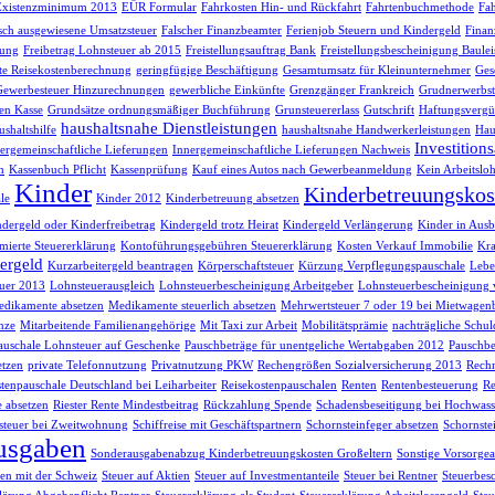
Existenzminimum 2013
EÜR Formular
Fahrkosten Hin- und Rückfahrt
Fahrtenbuchmethode
Fah
lsch ausgewiesene Umsatzsteuer
Falscher Finanzbeamter
Ferienjob Steuern und Kindergeld
Finan
sung
Freibetrag Lohnsteuer ab 2015
Freistellungsauftrag Bank
Freistellungsbescheinigung Baule
te Reisekostenberechnung
geringfügige Beschäftigung
Gesamtumsatz für Kleinunternehmer
Ges
Gewerbesteuer Hinzurechnungen
gewerbliche Einkünfte
Grenzgänger Frankreich
Grudnerwerbst
en Kasse
Grundsätze ordnungsmäßiger Buchführung
Grunsteuererlass
Gutschrift
Haftungsvergü
haushaltsnahe Dienstleistungen
shaltshilfe
haushaltsnahe Handwerkerleistungen
Hau
Investition
ergemeinschaftliche Lieferungen
Innergemeinschaftliche Lieferungen Nachweis
h
Kassenbuch Pflicht
Kassenprüfung
Kauf eines Autos nach Gewerbeanmeldung
Kein Arbeitsloh
Kinder
Kinderbetreuungskos
le
Kinder 2012
Kinderbetreuung absetzen
dergeld oder Kinderfreibetrag
Kindergeld trotz Heirat
Kindergeld Verlängerung
Kinder in Ausb
ierte Steuererklärung
Kontoführungsgebühren Steuererklärung
Kosten Verkauf Immobilie
Kra
ergeld
Kurzarbeitergeld beantragen
Körperschaftsteuer
Kürzung Verpflegungspauschale
Lebe
uer 2013
Lohnsteuerausgleich
Lohnsteuerbescheinigung Arbeitgeber
Lohnsteuerbescheinigung 
dikamente absetzen
Medikamente steuerlich absetzen
Mehrwertsteuer 7 oder 19 bei Mietwagen
nze
Mitarbeitende Familienangehörige
Mit Taxi zur Arbeit
Mobilitätsprämie
nachträgliche Schul
auschale Lohnsteuer auf Geschenke
Pauschbeträge für unentgeliche Wertabgaben 2012
Pauschbe
etzen
private Telefonnutzung
Privatnutzung PKW
Rechengrößen Sozialversicherung 2013
Rech
tenpauschale Deutschland bei Leiharbeiter
Reisekostenpauschalen
Renten
Rentenbesteuerung
Re
e absetzen
Riester Rente Mindestbeitrag
Rückzahlung Spende
Schadensbeseitigung bei Hochwass
teuer bei Zweitwohnung
Schiffreise mit Geschäftspartnern
Schornsteinfeger absetzen
Schornste
usgaben
Sonderausgabenabzug Kinderbetreuungskosten Großeltern
Sonstige Vorsorg
n mit der Schweiz
Steuer auf Aktien
Steuer auf Investmentanteile
Steuer bei Rentner
Steuerbes