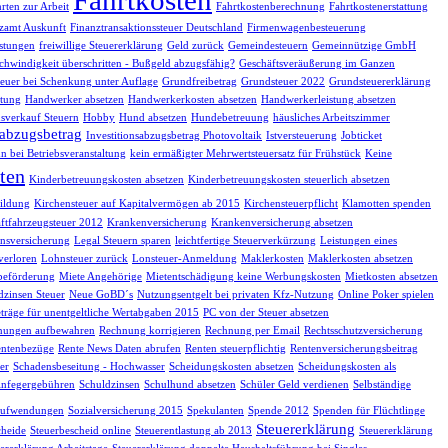
rten zur Arbeit
Fahrtkostenberechnung
Fahrtkostenerstattung
zamt Auskunft
Finanztransaktionssteuer Deutschland
Firmenwagenbesteuerung
istungen
freiwillige Steuererklärung
Geld zurück
Gemeindesteuern
Gemeinnützige GmbH
chwindigkeit überschritten - Bußgeld abzugsfähig?
Geschäftsveräußerung im Ganzen
euer bei Schenkung unter Auflage
Grundfreibetrag
Grundsteuer 2022
Grundsteuererklärung
tung
Handwerker absetzen
Handwerkerkosten absetzen
Handwerkerleistung absetzen
sverkauf Steuern
Hobby
Hund absetzen
Hundebetreuung
häusliches Arbeitszimmer
sabzugsbetrag
Investitionsabzugsbetrag Photovoltaik
Istversteuerung
Jobticket
n bei Betriebsveranstaltung
kein ermäßigter Mehrwertsteuersatz für Frühstück
Keine
ten
Kinderbetreuungskosten absetzen
Kinderbetreuungskosten steuerlich absetzen
ildung
Kirchensteuer auf Kapitalvermögen ab 2015
Kirchensteuerpflicht
Klamotten spenden
ftfahrzeugsteuer 2012
Krankenversicherung
Krankenversicherung absetzen
nsversicherung
Legal Steuern sparen
leichtfertige Steuerverkürzung
Leistungen eines
verloren
Lohnsteuer zurück
Lonsteuer-Anmeldung
Maklerkosten
Maklerkosten absetzen
beförderung
Miete Angehörige
Mietentschädigung keine Werbungskosten
Mietkosten absetzen
dzinsen Steuer
Neue GoBD´s
Nutzungsentgelt bei privaten Kfz-Nutzung
Online Poker spielen
träge für unentgeltliche Wertabgaben 2015
PC von der Steuer absetzen
nungen aufbewahren
Rechnung korrigieren
Rechnung per Email
Rechtsschutzversicherung
ntenbezüge
Rente News Daten abrufen
Renten steuerpflichtig
Rentenversicherungsbeitrag
er
Schadensbeseitung - Hochwasser
Scheidungskosten absetzen
Scheidungskosten als
infegergebühren
Schuldzinsen
Schulhund absetzen
Schüler Geld verdienen
Selbständige
eaufwendungen
Sozialversicherung 2015
Spekulanten
Spende 2012
Spenden für Flüchtlinge
Steuererklärung
cheide
Steuerbescheid online
Steuerentlastung ab 2013
Steuererklärung