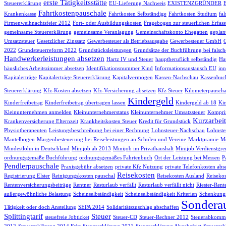
erste Tätigkeitsstätte
Steuererklärung
EU-Lieferung Nachweis
EXISTENZGRÜNDER
Fahrtkostenpauschale
Krankenkasse
Fahrtkosten Selbständige
Fahrtkosten Studium
fa
Firmenweihnachtsfeier 2012
Fort- oder Ausbildungskosten
Fragebogen zur steuerlichen Erfas
gemeinsame Steuererklärung
gemeinsame Veranlagung
Gemeinschaftskonto Ehegatten
geplan
Umsatzsteuer
Gesetzlicher Zinssatz
Gewerbesteuer als Betriebsausgabe
Gewerbesteuer GmbH
2022
Grundsteuerreform 2022
Grundstücksleistungen
Grundsätze der Buchführung bei falsch
Handwerkerleistungen absetzen
Hartz IV und Steuer
hauptberuflich selbständig
Hau
häusliches Arbeitszimmer absetzen
Identifikationsnummer Kind
Informationsaustausch EU
inn
Kapitalerträge
Kapitalerträge Steuererklärung
Kapitalvermögen
Kassen-Nachschau
Kassenbuc
Steuererklärung
Kfz-Kosten absetzen
Kfz-Versicherung absetzen
Kfz Steuer
Kilometerpauscha
Kindergeld
Kinderfreibetrag
Kinderfreibetrag übertragen lassen
Kindergeld ab 18
Kin
Kleinunternehmen anmelden
Kleinunternehmerstatus
Kleinunternehmer Umsatzsteuer
Komprim
Kurzarbeit
Krankenversicherung Elternzeit
Krankheitskosten Steuer
Kredit für Grundstück
Physiotherapeuten
Leistungsbeschreibung bei einer Rechnung
Lohnsteuer-Nachschau
Lohnste
Mantelbogen
Margenbesteuerung bei Reiseleistungen an Schulen und Vereine
Marktprämie
Me
Mindestlohn in Deutschland
Minijob ab 2013
Minijob im Privathaushalt
Minijob Verdienstgre
ordnungsgemäße Buchführung
ordnungsgemäßes Fahrtenbuch
Ort der Leistung bei Messen
P
Pendlerpauschale
Praxisgebühr absetzen
private Kfz Nutzung
private Telefonkosten abs
Reisekosten
Registrierung Elster
Reinigungskosten pauschal
Reisekosten Ausland
Reisekos
Rentenversicherungsbeiträge
Rentner
Resturlaub verfällt
Resturlaub verfällt nicht
Riester-Rent
außergewöhnliche Belastung
Scheinselbständigkeit
Scheinselbständigkeit Kriterien
Schenkungs
Sondera
Tätigkeit oder doch Anstellung
SEPA 2014
Solidaritätszuschlag abschaffen
Splittingtarif
Steuer
steuefreie Jobticket
Steuer-CD
Steuer-Rechner 2012
Steuerabkomme