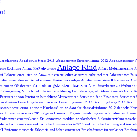
?
ss!
euererklärung
Abgabefrust Steuer 2018
Abgabetermin Steuererklärung 2012
Abgeltungssteuer V
Anlage Kind
 eine Rechnung
Anlage KAP Altverluste
Anlage Mobilitätsprämie
A
auf Lohnsteuerreduzierung
Anwaltskosten steuerlich absetzbar
Arbeitnehmer
Arbeitnehmer-Paus
beitszimmer absetzen
Arbeitszimmer Photovoltaikanlage
Arbeitszimmer steuerlich absetzen
Arzt
Ausbildungskosten absetzen
er
Augen-OP absetzen
Ausbildungskosten als Werbungsk
freiungsantrag Minijob
Behinderten Pauschbetrag
Behinderungsgrad
Belege Steuererklärung
Be
Besteuerung von Pensionen
betriebliche Altersvorsorge
Betriebsprüfung FInanzamt
Betriebsprü
en absetzen
Bewerbungskosten pauschal
Bewertungsgesetz 2012
Bewirtungsbeleg 2012
Bewirt
stwagenbesteuerung
doppelte Haushaltsführung
doppelte Haushaltsführung 2012
doppelte Haus
rag
Ehrenamtspauschale 2013
eigener Hausstand
Eigentumswohnung steuerlich absetzen
Eigenv
Einkommensteuererklärung
Einkommensteuererklärung Abgabefrist
Einkünfteerzielungsabsicht
nische Lohnsteuerkarte
elektronische Lohnsteuerkarte 2013
elektronische Rechnung
elektronisc
ll
Entferungspauschale
Erbschaft-und Schenkungsteuer
Erbschaftsteuer für Ausländer
Erhöhun