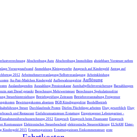
erlustverrechnung
Abschreibung Auto
Abschreibung Immobilien
abziehbare Vorsteuer neben
nlage Vorsorgeaufwand
Anmeldung Kleingewerbe
Anspruch auf Kindergeld
Antrag auf
chbetrag 2012
Arbeitnehmerveranlagung/Selbstveranlagung
Arbeitskleidung
Auflösung
kosten
Au-Pair-Mädchen Kindergeld
Aufbewahrungsfrist
osten
Auslandsspenden
Auszahlung Pensionskasse
Autohaftpflichtversicherung
Barzahlungen
nzin statt Diesel getankt
Berechnung Mehrwertsteuer
Berechnung Spekulationsfrist
fung Steuerhinterziehung
Betriebsprüfung Zeitraum
Betriebsveranstaltung Freigrenze
ungskosten
Bewirtungskosten absetzen
BGB Kündigungsfrist
Bordellbetrieb
haltsführung Steuer
Durchlaufende Posten
Dürfen Flüchtlinge arbeiten
Ebay gewerblich
Ebay
erbrauch und Restaurant
Einfuhrumsatzsteuer Erstattung
Eingetragener Lebenspartner -
Einnahmenüberschussrechnung 2012
Einspruch
Einspruch beim Finanzamt
Einspruch
her Kontoauszug
Elektronischer Steuerbescheid
elektronische Steuererklärung
ELStAM
Elster-
g Kindergeld 2015
Erstattungszinsen
Erstattungszinsen Einkommensteuer
erste
Fahrtkosten