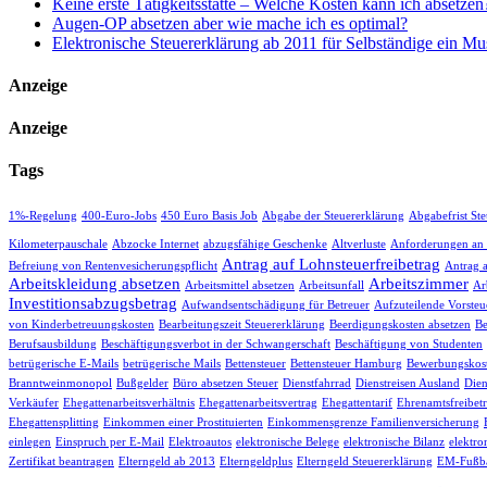
Keine erste Tätigkeitsstätte – Welche Kosten kann ich absetzen
Augen-OP absetzen aber wie mache ich es optimal?
Elektronische Steuererklärung ab 2011 für Selbständige ein Mu
Anzeige
Anzeige
Tags
1%-Regelung
400-Euro-Jobs
450 Euro Basis Job
Abgabe der Steuererklärung
Abgabefrist St
Kilometerpauschale
Abzocke Internet
abzugsfähige Geschenke
Altverluste
Anforderungen an
Antrag auf Lohnsteuerfreibetrag
Befreiung von Rentenvesicherungspflicht
Antrag 
Arbeitskleidung absetzen
Arbeitszimmer
Arbeitsmittel absetzen
Arbeitsunfall
Ar
Investitionsabzugsbetrag
Aufwandsentschädigung für Betreuer
Aufzuteilende Vorsteu
von Kinderbetreuungskosten
Bearbeitungszeit Steuererklärung
Beerdigungskosten absetzen
Be
Berufsausbildung
Beschäftigungsverbot in der Schwangerschaft
Beschäftigung von Studenten
betrügerische E-Mails
betrügerische Mails
Bettensteuer
Bettensteuer Hamburg
Bewerbungskost
Branntweinmonopol
Bußgelder
Büro absetzen Steuer
Dienstfahrrad
Dienstreisen Ausland
Dien
Verkäufer
Ehegattenarbeitsverhältnis
Ehegattenarbeitsvertrag
Ehegattentarif
Ehrenamtsfreibet
Ehegattensplitting
Einkommen einer Prostituierten
Einkommensgrenze Familienversicherung
einlegen
Einspruch per E-Mail
Elektroautos
elektronische Belege
elektronische Bilanz
elektro
Zertifikat beantragen
Elterngeld ab 2013
Elterngeldplus
Elterngeld Steuererklärung
EM-Fußba