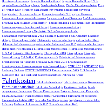
Dienstwagenbesteuerung
doppelte Haushaltsführung
doppelte Haushaltsführung 2012
doppelte Haushaltsführung Steuer
Durchlaufende Posten
Dürfen Flüchtlinge arbeiten
Ebay
gewerblich
Ebay Verkäufer
Ehegattenarbeitsverhältnis
Ehegattenarbeitsvertrag
Ehegattentarif
Ehrenamtsfreibetrag
Ehrenamtspauschale 2013
eigener Hausstand
Eigentumswohnung steuerlich absetzen
Eigenverbrauch und Restaurant
Einfuhrumsatzsteuer
Erstattung
Eingetragener Lebenspartner - Ehegattensplitting
Einkommen einer Prostituierten
Einkommensgrenze Familienversicherung
Einkommensteuererklärung
Einkommensteuererklärung Abgabefrist
Einkünfteerzielungsabsicht
Einnahmenüberschussrechnung 2012
Einspruch
Einspruch beim Finanzamt
Einspruch
einlegen
Einspruch per E-Mail
Elektroautos
elektronische Belege
elektronische Bilanz
elektronische Lohnsteuerkarte
elektronische Lohnsteuerkarte 2013
elektronische Rechnung
elektronischer Kontoauszug
Elektronischer Steuerbescheid
elektronische Steuererklärung
ELStAM
Elster-Zertifikat beantragen
Elterngeld ab 2013
Elterngeldplus
Elterngeld
Steuererklärung
EM-Fußball
Entferungspauschale
Erbschaft-und Schenkungsteuer
Erbschaftsteuer für Ausländer
Erhöhung Kindergeld 2015
Erstattungszinsen
erste Tätigkeitsstätte
Erstattungszinsen Einkommensteuer
erste Steuererklärung
EU-
Lieferung Nachweis
EXISTENZGRÜNDER
Existenzminimum 2013
EÜR Formular
Fahrkosten Hin- und Rückfahrt
Fahrtenbuchmethode
Fahrten zur Arbeit
Fahrtkosten
Fahrtkostenberechnung
Fahrtkostenerstattung Krankenkasse
Fahrtkostenpauschale
Fahrtkosten Selbständige
Fahrtkosten Studium
falsch
ausgewiesene Umsatzsteuer
Falscher Finanzbeamter
Ferienjob Steuern und Kindergeld
Finanzamt Auskunft
Finanztransaktionssteuer Deutschland
Firmenwagenbesteuerung
Firmenweihnachtsfeier 2012
Fort- oder Ausbildungskosten
Fragebogen zur steuerlichen
Erfassung
Freibetrag Lohnsteuer ab 2015
Freistellungsauftrag Bank