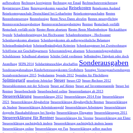
aufbewahren
Rechnung korrigieren
Rechnung per Email
Rechtsschutzversicherung
Reisekosten
Registrierung Elster
Reinigungskosten pauschal
Reisekosten Ausland
Reisekostenpauschale Deutschland bei Leiharbeiter
Reisekostenpauschalen
Renten
Rentenbesteuerung
Rentenbezüge
Rente News Daten abrufen
Renten steuerpflichtig
Rentenversicherungsbeitrag
Rentenversicherungsbeiträge
Rentner
Resturlaub verfällt
Resturlaub verfällt nicht
Riester-Rente absetzen
Riester Rente Mindestbeitrag
Rückzahlung
Spende
Schadensbeseitigung bei Hochwasser
Schadensbeseitung - Hochwasser
Scheidungskosten absetzen
Scheidungskosten als außergewöhnliche Belastung
Scheinselbständigkeit
Scheinselbständigkeit Kriterien
Schenkungsteuer bei Zweitwohnung
Schiffreise mit Geschäftspartnern
Schornsteinfeger absetzen
Schornsteinfegergebühren
Schuldzinsen
Schulhund absetzen
Schüler Geld verdienen
Selbständige Tätigkeit oder doch
Sonderausgaben
Anstellung
SEPA 2014
Solidaritätszuschlag abschaffen
Sonderausgabenabzug Kinderbetreuungskosten Großeltern
Sonstige Vorsorgeaufwendungen
Sozialversicherung 2015
Spekulanten
Spende 2012
Spenden für Flüchtlinge
Splittingtarif
Steuer
steuefreie Jobticket
Steuer-CD
Steuer-Rechner 2012
Steuerabkommen mit der Schweiz
Steuer auf Aktien
Steuer auf Investmentanteile
Steuer bei
Rentner
Steuerbescheide
Steuerbescheid online
Steuerentlastung ab 2013
Steuererklärung
Steuererklärung 2012
Steuererklärung 2014 Frist
Steuererklärung
2021
Steuererklärung Abgabefrist
Steuererklärung Abgabepflicht Rentner
Steuererklärung
als Student
Steuererklärung Arbeitslosengeld
Steuererklärung Arbeitstage
Steuererklärung
doppelte Haushaltsführung bei Singles
Steuererklärung Ehegatten
Steuererklärungen 2011
Steuererklärung für Rentner
Steuererklärung für Vereine
Steuererklärung mit Elster
Steuererklärung nachträglich ändern
Steuererklärung nachträglich ändern lassen
Steuererklärung online
Steuererklärung per Fax
Steuererklärung selber machen