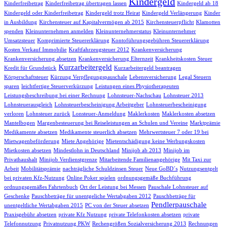
Kindergeld
Kinderfreibetrag
Kinderfreibetrag übertragen lassen
Kindergeld ab 18
Kindergeld oder Kinderfreibetrag
Kindergeld trotz Heirat
Kindergeld Verlängerung
Kinder
in Ausbildung
Kirchensteuer auf Kapitalvermögen ab 2015
Kirchensteuerpflicht
Klamotten
spenden
Kleinunternehmen anmelden
Kleinunternehmerstatus
Kleinunternehmer
Umsatzsteuer
Komprimierte Steuererklärung
Kontoführungsgebühren Steuererklärung
Kosten Verkauf Immobilie
Kraftfahrzeugsteuer 2012
Krankenversicherung
Krankenversicherung absetzen
Krankenversicherung Elternzeit
Krankheitskosten Steuer
Kurzarbeitergeld
Kredit für Grundstück
Kurzarbeitergeld beantragen
Körperschaftsteuer
Kürzung Verpflegungspauschale
Lebensversicherung
Legal Steuern
sparen
leichtfertige Steuerverkürzung
Leistungen eines Physiotherapeuten
Leistungsbeschreibung bei einer Rechnung
Lohnsteuer-Nachschau
Lohnsteuer 2013
Lohnsteuerausgleich
Lohnsteuerbescheinigung Arbeitgeber
Lohnsteuerbescheinigung
verloren
Lohnsteuer zurück
Lonsteuer-Anmeldung
Maklerkosten
Maklerkosten absetzen
Mantelbogen
Margenbesteuerung bei Reiseleistungen an Schulen und Vereine
Marktprämie
Medikamente absetzen
Medikamente steuerlich absetzen
Mehrwertsteuer 7 oder 19 bei
Mietwagenbeförderung
Miete Angehörige
Mietentschädigung keine Werbungskosten
Mietkosten absetzen
Mindestlohn in Deutschland
Minijob ab 2013
Minijob im
Privathaushalt
Minijob Verdienstgrenze
Mitarbeitende Familienangehörige
Mit Taxi zur
Arbeit
Mobilitätsprämie
nachträgliche Schuldzinsen Steuer
Neue GoBD´s
Nutzungsentgelt
bei privaten Kfz-Nutzung
Online Poker spielen
ordnungsgemäße Buchführung
ordnungsgemäßes Fahrtenbuch
Ort der Leistung bei Messen
Pauschale Lohnsteuer auf
Geschenke
Pauschbeträge für unentgeliche Wertabgaben 2012
Pauschbeträge für
Pendlerpauschale
unentgeltliche Wertabgaben 2015
PC von der Steuer absetzen
Praxisgebühr absetzen
private Kfz Nutzung
private Telefonkosten absetzen
private
Telefonnutzung
Privatnutzung PKW
Rechengrößen Sozialversicherung 2013
Rechnungen