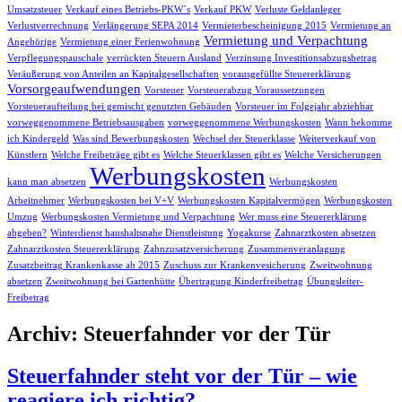
Umsatzsteuer
Verkauf eines Betriebs-PKW´s
Verkauf PKW
Verluste Geldanleger
Verlustverrechnung
Verlängerung SEPA 2014
Vermieterbescheinigung 2015
Vermietung an
Vermietung und Verpachtung
Angehörige
Vermietung einer Ferienwohnung
Verpflegungspauschale
verrückten Steuern Ausland
Verzinsung Investitionsabzugsbetrag
Veräußerung von Anteilen an Kapitalgesellschaften
vorausgefüllte Steuererklärung
Vorsorgeaufwendungen
Vorsteuer
Vorsteuerabzug Voraussetzungen
Vorsteueraufteilung bei gemischt genutzten Gebäuden
Vorsteuer im Folgejahr abziehbar
vorweggenommene Betriebsausgaben
vorweggenommene Werbungskosten
Wann bekomme
ich Kindergeld
Was sind Bewerbungskosten
Wechsel der Steuerklasse
Weiterverkauf von
Künstlern
Welche Freibeträge gibt es
Welche Steuerklassen gibt es
Welche Versicherungen
Werbungskosten
kann man absetzen
Werbungskosten
Arbeitnehmer
Werbungskosten bei V+V
Werbungskosten Kapitalvermögen
Werbungskosten
Umzug
Werbungskosten Vermietung und Verpachtung
Wer muss eine Steuererklärung
abgeben?
Winterdienst haushaltsnahe Dienstleistung
Yogakurse
Zahnarztkosten absetzen
Zahnarztkosten Steuererklärung
Zahnzusatzversicherung
Zusammenveranlagung
Zusatzbeitrag Krankenkasse ab 2015
Zuschuss zur Krankenvesicherung
Zweitwohnung
absetzen
Zweitwohnung bei Gartenhütte
Übertragung Kinderfreibetrag
Übungsleiter-
Freibetrag
Archiv: Steuerfahnder vor der Tür
Steuerfahnder steht vor der Tür – wie
reagiere ich richtig?