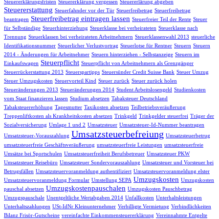
Steuererklärungsfristen
Steuererklärung vergessen
Steuererlärung abgeben
Steuererstattung
Steuerfahnder vor der Tür
Steuerfreibetrag
Steuerfreibetrag
Steuerfreibetrag eintragen lassen
beantragen
Steuerfreier Teil der Rente
Steuer
für Selbständige
Steuerhinterziehung
Steuerklasse bei verheirateten
Steuerklasse nach
Trennung
Steuerklassen bei verheirateten Arbeitnehmern
Steuerklassenwahl 2013
steuerliche
Identifikationsnummer
Steuerlicher Verlustvortrag
Steuerlotse für Rentner
Steuern
Steuern
2014 - Änderungen für Arbeitnehmer
Steuern hinterziehen - Selbstanzeige
Steuern im
Steuerpflicht
Einkaufswagen
Steuerpflicht von Arbeitnehmern als Grenzgänger
Steuerrückerstattung 2013
Steuerspartipps
Steuersünder Credit Suisse Bank
Steuer Umzug
Steuer Umzugskosten
Steuervorteil Kind
Steuer zurück
Steuer zurück holen
Steueränderungen 2013
Steueränderungen 2014
Student Arbeitslosengeld
Studienkosten
vom Staat finanzieren lassen
Studium absetzen
Tabaksteuer Deutschland
Tabaksteuererhöhung
Tagesmutter
Taxikosten absetzen
Teilbetriebsveräußerung
Treppenliftkosten als Krankheitskosten absetzen
Trinkgeld
Trinkgelder steuerfrei
Träger der
Sozialversicherung
Umlage 1 und 2
Umsatzsteuer
Umsatzsteuer-Id-Nummer beantragen
Umsatzsteuerbefreiung
Umsatzsteuer-Vorauszahlung
Umsatzsteuerbetrug
umsatzsteuerfreie Geschäftsveräußerung
umsatzsteuerfreie Leistungen
umsatzsteuerfreie
Umsätze bei Sportschulen
Umsatzsteuerfreiheit Berufsbetreuer
Umsatzsteuer PKW
Umsatzsteuer Reisebüro
Umsatzsteuer Sondervorauszahlung
Umsatzsteuer und Vorsteuer bei
Betrugsfällen
Umsatzsteuervoranmeldung authentifiziert
Umsatzsteuervoranmeldung elster
Umzugskosten
Umsatzsteuervoranmeldung Formular
Umstellung SEPA
Umzugskosten
Umzugskostenpauschalen
pauschal absetzen
Umzugskosten Pauschbetrag
Umzugspauschale
Unentgeltliche Wertabgaben 2014
Unfallkosten
Unterhaltsleistungen
Unterhaltszahlungen
USt-IdNr Kleinunternehmer
Verbilligte Vermietung
Verbindlichkeiten
Bilanz Frisör-Gutscheine
vereinfachte Einkommensteuererklärung
Vereinnahmte Entgelte