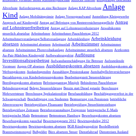
abziehbare Vorsteuer neben Kilometerpauschale
Abzocke Internet
abzugsfähige Geschenke
Anlage
Altverluste
Anforderungen an eine Rechnung
Anlage KAP Altverluste
Kind
Anlage Mobilitätsprämie
Anlage Vorsorgeaufwand
Anmeldung Kleingewerbe
Antrag
Anspruch auf Kindergeld
Antrag auf Befreiung von Rentenvesicherungspflicht
auf Lohnsteuerfreibetrag
Antrag auf Lohnsteuerreduzierung
Anwaltskosten
steuerlich absetzbar
Arbeitnehmer
Arbeitnehmer-Pauschbetrag 2012
Arbeitskleidung
Arbeitnehmerveranlagung/Selbstveranlagung
Arbeitskleidung
absetzen
Arbeitszimmer
Arbeitsmittel absetzen
Arbeitsunfall
Arbeitszimmer
absetzen
Arbeitszimmer Photovoltaikanlage
Arbeitszimmer steuerlich absetzen
Arztkosten
Auflösung
Au-Pair-Mädchen Kindergeld
Aufbewahrungsfrist
Investitionsabzugsbetrag
Aufwandsentschädigung für Betreuer
Aufzuteilende
Ausbildungskosten absetzen
Vorsteuer
Augen-OP absetzen
Ausbildungskosten als
Werbungskosten
Auslandsspenden
Auszahlung Pensionskasse
Autohaftpflichtversicherung
Barzahlungen von Kinderbetreuungskosten
Bearbeitungszeit Steuererklärung
Beerdigungskosten absetzen
Befreiungsantrag Minijob
Behinderten Pauschbetrag
Behinderungsgrad
Belege Steuererklärung
Benzin statt Diesel getankt
Berechnung
Mehrwertsteuer
Berechnung Spekulationsfrist
Berufsausbildung
Beschäftigungsverbot in der
Schwangerschaft
Beschäftigung von Studenten
Besteuerung von Pensionen
betriebliche
Altersvorsorge
Betriebsprüfung FInanzamt
Betriebsprüfung Steuerhinterziehung
Betriebsprüfung Zeitraum
Betriebsveranstaltung Freigrenze
betrügerische E-Mails
betrügerische Mails
Bettensteuer
Bettensteuer Hamburg
Bewerbungskosten absetzen
Bewerbungskosten pauschal
Bewertungsgesetz 2012
Bewirtungsbeleg 2012
Bewirtungskosten
Bewirtungskosten absetzen
BGB Kündigungsfrist
Bordellbetrieb
Branntweinmonopol
Bußgelder
Büro absetzen Steuer
Dienstfahrrad
Dienstreisen Ausland