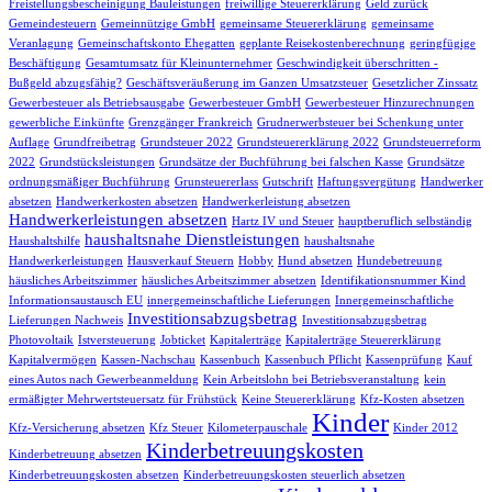
Freistellungsbescheinigung Bauleistungen
freiwillige Steuererklärung
Geld zurück
Gemeindesteuern
Gemeinnützige GmbH
gemeinsame Steuererklärung
gemeinsame
Veranlagung
Gemeinschaftskonto Ehegatten
geplante Reisekostenberechnung
geringfügige
Beschäftigung
Gesamtumsatz für Kleinunternehmer
Geschwindigkeit überschritten -
Bußgeld abzugsfähig?
Geschäftsveräußerung im Ganzen Umsatzsteuer
Gesetzlicher Zinssatz
Gewerbesteuer als Betriebsausgabe
Gewerbesteuer GmbH
Gewerbesteuer Hinzurechnungen
gewerbliche Einkünfte
Grenzgänger Frankreich
Grudnerwerbsteuer bei Schenkung unter
Auflage
Grundfreibetrag
Grundsteuer 2022
Grundsteuererklärung 2022
Grundsteuerreform
2022
Grundstücksleistungen
Grundsätze der Buchführung bei falschen Kasse
Grundsätze
ordnungsmäßiger Buchführung
Grunsteuererlass
Gutschrift
Haftungsvergütung
Handwerker
absetzen
Handwerkerkosten absetzen
Handwerkerleistung absetzen
Handwerkerleistungen absetzen
Hartz IV und Steuer
hauptberuflich selbständig
haushaltsnahe Dienstleistungen
Haushaltshilfe
haushaltsnahe
Handwerkerleistungen
Hausverkauf Steuern
Hobby
Hund absetzen
Hundebetreuung
häusliches Arbeitszimmer
häusliches Arbeitszimmer absetzen
Identifikationsnummer Kind
Informationsaustausch EU
innergemeinschaftliche Lieferungen
Innergemeinschaftliche
Investitionsabzugsbetrag
Lieferungen Nachweis
Investitionsabzugsbetrag
Photovoltaik
Istversteuerung
Jobticket
Kapitalerträge
Kapitalerträge Steuererklärung
Kapitalvermögen
Kassen-Nachschau
Kassenbuch
Kassenbuch Pflicht
Kassenprüfung
Kauf
eines Autos nach Gewerbeanmeldung
Kein Arbeitslohn bei Betriebsveranstaltung
kein
ermäßigter Mehrwertsteuersatz für Frühstück
Keine Steuererklärung
Kfz-Kosten absetzen
Kinder
Kfz-Versicherung absetzen
Kfz Steuer
Kilometerpauschale
Kinder 2012
Kinderbetreuungskosten
Kinderbetreuung absetzen
Kinderbetreuungskosten absetzen
Kinderbetreuungskosten steuerlich absetzen