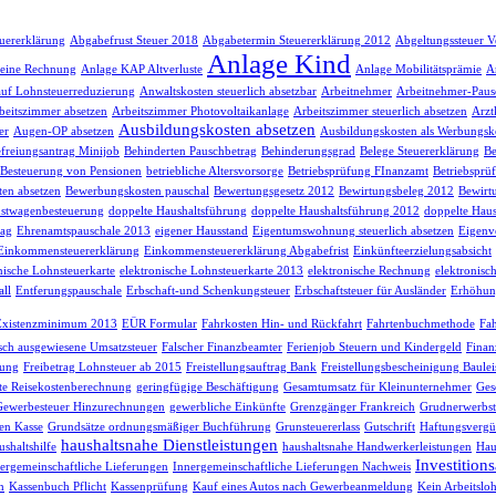
euererklärung
Abgabefrust Steuer 2018
Abgabetermin Steuererklärung 2012
Abgeltungssteuer V
Anlage Kind
 eine Rechnung
Anlage KAP Altverluste
Anlage Mobilitätsprämie
A
auf Lohnsteuerreduzierung
Anwaltskosten steuerlich absetzbar
Arbeitnehmer
Arbeitnehmer-Paus
beitszimmer absetzen
Arbeitszimmer Photovoltaikanlage
Arbeitszimmer steuerlich absetzen
Arzt
Ausbildungskosten absetzen
er
Augen-OP absetzen
Ausbildungskosten als Werbungsk
freiungsantrag Minijob
Behinderten Pauschbetrag
Behinderungsgrad
Belege Steuererklärung
Be
Besteuerung von Pensionen
betriebliche Altersvorsorge
Betriebsprüfung FInanzamt
Betriebsprü
en absetzen
Bewerbungskosten pauschal
Bewertungsgesetz 2012
Bewirtungsbeleg 2012
Bewirt
stwagenbesteuerung
doppelte Haushaltsführung
doppelte Haushaltsführung 2012
doppelte Haus
rag
Ehrenamtspauschale 2013
eigener Hausstand
Eigentumswohnung steuerlich absetzen
Eigenv
Einkommensteuererklärung
Einkommensteuererklärung Abgabefrist
Einkünfteerzielungsabsicht
nische Lohnsteuerkarte
elektronische Lohnsteuerkarte 2013
elektronische Rechnung
elektronisc
ll
Entferungspauschale
Erbschaft-und Schenkungsteuer
Erbschaftsteuer für Ausländer
Erhöhun
Existenzminimum 2013
EÜR Formular
Fahrkosten Hin- und Rückfahrt
Fahrtenbuchmethode
Fah
lsch ausgewiesene Umsatzsteuer
Falscher Finanzbeamter
Ferienjob Steuern und Kindergeld
Finan
sung
Freibetrag Lohnsteuer ab 2015
Freistellungsauftrag Bank
Freistellungsbescheinigung Baule
te Reisekostenberechnung
geringfügige Beschäftigung
Gesamtumsatz für Kleinunternehmer
Ges
Gewerbesteuer Hinzurechnungen
gewerbliche Einkünfte
Grenzgänger Frankreich
Grudnerwerbst
en Kasse
Grundsätze ordnungsmäßiger Buchführung
Grunsteuererlass
Gutschrift
Haftungsvergü
haushaltsnahe Dienstleistungen
shaltshilfe
haushaltsnahe Handwerkerleistungen
Hau
Investition
ergemeinschaftliche Lieferungen
Innergemeinschaftliche Lieferungen Nachweis
h
Kassenbuch Pflicht
Kassenprüfung
Kauf eines Autos nach Gewerbeanmeldung
Kein Arbeitsloh