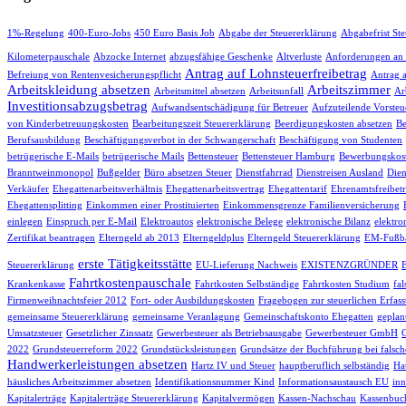
1%-Regelung
400-Euro-Jobs
450 Euro Basis Job
Abgabe der Steuererklärung
Abgabefrist St
Kilometerpauschale
Abzocke Internet
abzugsfähige Geschenke
Altverluste
Anforderungen an
Antrag auf Lohnsteuerfreibetrag
Befreiung von Rentenvesicherungspflicht
Antrag 
Arbeitskleidung absetzen
Arbeitszimmer
Arbeitsmittel absetzen
Arbeitsunfall
Ar
Investitionsabzugsbetrag
Aufwandsentschädigung für Betreuer
Aufzuteilende Vorsteu
von Kinderbetreuungskosten
Bearbeitungszeit Steuererklärung
Beerdigungskosten absetzen
Be
Berufsausbildung
Beschäftigungsverbot in der Schwangerschaft
Beschäftigung von Studenten
betrügerische E-Mails
betrügerische Mails
Bettensteuer
Bettensteuer Hamburg
Bewerbungskost
Branntweinmonopol
Bußgelder
Büro absetzen Steuer
Dienstfahrrad
Dienstreisen Ausland
Dien
Verkäufer
Ehegattenarbeitsverhältnis
Ehegattenarbeitsvertrag
Ehegattentarif
Ehrenamtsfreibet
Ehegattensplitting
Einkommen einer Prostituierten
Einkommensgrenze Familienversicherung
einlegen
Einspruch per E-Mail
Elektroautos
elektronische Belege
elektronische Bilanz
elektro
Zertifikat beantragen
Elterngeld ab 2013
Elterngeldplus
Elterngeld Steuererklärung
EM-Fußba
erste Tätigkeitsstätte
Steuererklärung
EU-Lieferung Nachweis
EXISTENZGRÜNDER
Fahrtkostenpauschale
Krankenkasse
Fahrtkosten Selbständige
Fahrtkosten Studium
fa
Firmenweihnachtsfeier 2012
Fort- oder Ausbildungskosten
Fragebogen zur steuerlichen Erfas
gemeinsame Steuererklärung
gemeinsame Veranlagung
Gemeinschaftskonto Ehegatten
geplan
Umsatzsteuer
Gesetzlicher Zinssatz
Gewerbesteuer als Betriebsausgabe
Gewerbesteuer GmbH
2022
Grundsteuerreform 2022
Grundstücksleistungen
Grundsätze der Buchführung bei falsch
Handwerkerleistungen absetzen
Hartz IV und Steuer
hauptberuflich selbständig
Hau
häusliches Arbeitszimmer absetzen
Identifikationsnummer Kind
Informationsaustausch EU
inn
Kapitalerträge
Kapitalerträge Steuererklärung
Kapitalvermögen
Kassen-Nachschau
Kassenbuc