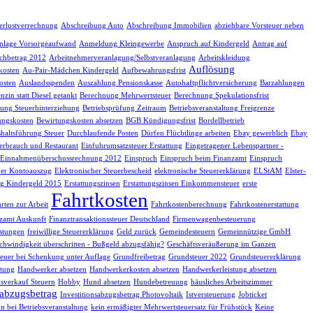
erlustverrechnung
Abschreibung Auto
Abschreibung Immobilien
abziehbare Vorsteuer neben
nlage Vorsorgeaufwand
Anmeldung Kleingewerbe
Anspruch auf Kindergeld
Antrag auf
chbetrag 2012
Arbeitnehmerveranlagung/Selbstveranlagung
Arbeitskleidung
Auflösung
kosten
Au-Pair-Mädchen Kindergeld
Aufbewahrungsfrist
osten
Auslandsspenden
Auszahlung Pensionskasse
Autohaftpflichtversicherung
Barzahlungen
nzin statt Diesel getankt
Berechnung Mehrwertsteuer
Berechnung Spekulationsfrist
fung Steuerhinterziehung
Betriebsprüfung Zeitraum
Betriebsveranstaltung Freigrenze
ungskosten
Bewirtungskosten absetzen
BGB Kündigungsfrist
Bordellbetrieb
haltsführung Steuer
Durchlaufende Posten
Dürfen Flüchtlinge arbeiten
Ebay gewerblich
Ebay
erbrauch und Restaurant
Einfuhrumsatzsteuer Erstattung
Eingetragener Lebenspartner -
Einnahmenüberschussrechnung 2012
Einspruch
Einspruch beim Finanzamt
Einspruch
her Kontoauszug
Elektronischer Steuerbescheid
elektronische Steuererklärung
ELStAM
Elster-
g Kindergeld 2015
Erstattungszinsen
Erstattungszinsen Einkommensteuer
erste
Fahrtkosten
rten zur Arbeit
Fahrtkostenberechnung
Fahrtkostenerstattung
zamt Auskunft
Finanztransaktionssteuer Deutschland
Firmenwagenbesteuerung
istungen
freiwillige Steuererklärung
Geld zurück
Gemeindesteuern
Gemeinnützige GmbH
chwindigkeit überschritten - Bußgeld abzugsfähig?
Geschäftsveräußerung im Ganzen
euer bei Schenkung unter Auflage
Grundfreibetrag
Grundsteuer 2022
Grundsteuererklärung
tung
Handwerker absetzen
Handwerkerkosten absetzen
Handwerkerleistung absetzen
sverkauf Steuern
Hobby
Hund absetzen
Hundebetreuung
häusliches Arbeitszimmer
sabzugsbetrag
Investitionsabzugsbetrag Photovoltaik
Istversteuerung
Jobticket
n bei Betriebsveranstaltung
kein ermäßigter Mehrwertsteuersatz für Frühstück
Keine