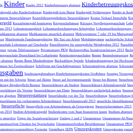
Kinder
Kinderbetreuungskos
le
Kinder 2012
Kinderbetreuung absetzen
dergeld oder Kinderfreibetrag
Kindergeld trotz Heirat
Kindergeld Verlängerung
Kinder in Ausb
ierte Steuererklärung
Kontoführungsgebühren Steuererklärung
Kosten Verkauf Immobilie
Kra
ergeld
Kurzarbeitergeld beantragen
Körperschaftsteuer
Kürzung Verpflegungspauschale
Lebe
uer 2013
Lohnsteuerausgleich
Lohnsteuerbescheinigung Arbeitgeber
Lohnsteuerbescheinigung 
dikamente absetzen
Medikamente steuerlich absetzen
Mehrwertsteuer 7 oder 19 bei Mietwagen
nze
Mitarbeitende Familienangehörige
Mit Taxi zur Arbeit
Mobilitätsprämie
nachträgliche Schul
auschale Lohnsteuer auf Geschenke
Pauschbeträge für unentgeliche Wertabgaben 2012
Pauschbe
etzen
private Telefonnutzung
Privatnutzung PKW
Rechengrößen Sozialversicherung 2013
Rech
tenpauschale Deutschland bei Leiharbeiter
Reisekostenpauschalen
Renten
Rentenbesteuerung
Re
e absetzen
Riester Rente Mindestbeitrag
Rückzahlung Spende
Schadensbeseitigung bei Hochwass
teuer bei Zweitwohnung
Schiffreise mit Geschäftspartnern
Schornsteinfeger absetzen
Schornste
usgaben
Sonderausgabenabzug Kinderbetreuungskosten Großeltern
Sonstige Vorsorg
n mit der Schweiz
Steuer auf Aktien
Steuer auf Investmentanteile
Steuer bei Rentner
Steuerbes
lärung Abgabepflicht Rentner
Steuererklärung als Student
Steuererklärung Arbeitslosengeld
Steu
uererklärung für Vereine
Steuererklärung mit Elster
Steuererklärung nachträglich ändern
Steuere
Steuererstattung
ung abgeben
Steuerfahnder vor der Tür
Steuerfreibetrag
Steuerfreibetrag 
teuerklassen bei verheirateten Arbeitnehmern
Steuerklassenwahl 2013
steuerliche Identifikatio
Steuerpflicht
Steuerpflicht von Arbeitnehmern als Grenzgänger
Steuerrückerstattung 2013
gen 2014
Student Arbeitslosengeld
Studienkosten vom Staat finanzieren lassen
Studium absetzen
r steuerfrei
Träger der Sozialversicherung
Umlage 1 und 2
Umsatzsteuer
Umsatzsteuer-Id-Num
atzsteuerfreie Umsätze bei Sportschulen
Umsatzsteuerfreiheit Berufsbetreuer
Umsatzsteuer PKW
Umzugskosten
satzsteuervoranmeldung Formular
Umstellung SEPA
Umzugskosten pausch