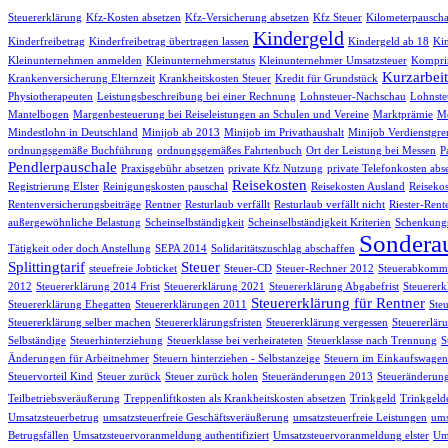
Steuererklärung
Kfz-Kosten absetzen
Kfz-Versicherung absetzen
Kfz Steuer
Kilometerpauscha
Kindergeld
Kinderfreibetrag
Kinderfreibetrag übertragen lassen
Kindergeld ab 18
Kin
Kleinunternehmen anmelden
Kleinunternehmerstatus
Kleinunternehmer Umsatzsteuer
Komprim
Kurzarbeit
Krankenversicherung Elternzeit
Krankheitskosten Steuer
Kredit für Grundstück
Physiotherapeuten
Leistungsbeschreibung bei einer Rechnung
Lohnsteuer-Nachschau
Lohnste
Mantelbogen
Margenbesteuerung bei Reiseleistungen an Schulen und Vereine
Marktprämie
Me
Mindestlohn in Deutschland
Minijob ab 2013
Minijob im Privathaushalt
Minijob Verdienstgre
ordnungsgemäße Buchführung
ordnungsgemäßes Fahrtenbuch
Ort der Leistung bei Messen
P
Pendlerpauschale
Praxisgebühr absetzen
private Kfz Nutzung
private Telefonkosten abs
Reisekosten
Registrierung Elster
Reinigungskosten pauschal
Reisekosten Ausland
Reisekos
Rentenversicherungsbeiträge
Rentner
Resturlaub verfällt
Resturlaub verfällt nicht
Riester-Rent
außergewöhnliche Belastung
Scheinselbständigkeit
Scheinselbständigkeit Kriterien
Schenkungs
Sondera
Tätigkeit oder doch Anstellung
SEPA 2014
Solidaritätszuschlag abschaffen
Splittingtarif
Steuer
steuefreie Jobticket
Steuer-CD
Steuer-Rechner 2012
Steuerabkomme
2012
Steuererklärung 2014 Frist
Steuererklärung 2021
Steuererklärung Abgabefrist
Steuererk
Steuererklärung für Rentner
Steuererklärung Ehegatten
Steuererklärungen 2011
Ste
Steuererklärung selber machen
Steuererklärungsfristen
Steuererklärung vergessen
Steuererlär
Selbständige
Steuerhinterziehung
Steuerklasse bei verheirateten
Steuerklasse nach Trennung
S
Änderungen für Arbeitnehmer
Steuern hinterziehen - Selbstanzeige
Steuern im Einkaufswagen
Steuervorteil Kind
Steuer zurück
Steuer zurück holen
Steueränderungen 2013
Steueränderun
Teilbetriebsveräußerung
Treppenliftkosten als Krankheitskosten absetzen
Trinkgeld
Trinkgelde
Umsatzsteuerbetrug
umsatzsteuerfreie Geschäftsveräußerung
umsatzsteuerfreie Leistungen
ums
Betrugsfällen
Umsatzsteuervoranmeldung authentifiziert
Umsatzsteuervoranmeldung elster
Um