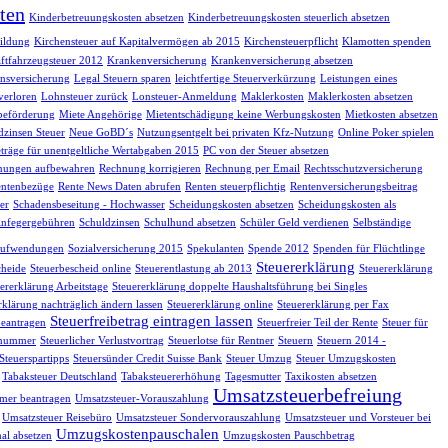
ten
Kinderbetreuungskosten absetzen
Kinderbetreuungskosten steuerlich absetzen
ildung
Kirchensteuer auf Kapitalvermögen ab 2015
Kirchensteuerpflicht
Klamotten spenden
ftfahrzeugsteuer 2012
Krankenversicherung
Krankenversicherung absetzen
nsversicherung
Legal Steuern sparen
leichtfertige Steuerverkürzung
Leistungen eines
verloren
Lohnsteuer zurück
Lonsteuer-Anmeldung
Maklerkosten
Maklerkosten absetzen
beförderung
Miete Angehörige
Mietentschädigung keine Werbungskosten
Mietkosten absetzen
dzinsen Steuer
Neue GoBD´s
Nutzungsentgelt bei privaten Kfz-Nutzung
Online Poker spielen
träge für unentgeltliche Wertabgaben 2015
PC von der Steuer absetzen
nungen aufbewahren
Rechnung korrigieren
Rechnung per Email
Rechtsschutzversicherung
ntenbezüge
Rente News Daten abrufen
Renten steuerpflichtig
Rentenversicherungsbeitrag
er
Schadensbeseitung - Hochwasser
Scheidungskosten absetzen
Scheidungskosten als
infegergebühren
Schuldzinsen
Schulhund absetzen
Schüler Geld verdienen
Selbständige
eaufwendungen
Sozialversicherung 2015
Spekulanten
Spende 2012
Spenden für Flüchtlinge
Steuererklärung
cheide
Steuerbescheid online
Steuerentlastung ab 2013
Steuererklärung
ererklärung Arbeitstage
Steuererklärung doppelte Haushaltsführung bei Singles
rklärung nachträglich ändern lassen
Steuererklärung online
Steuererklärung per Fax
Steuerfreibetrag eintragen lassen
beantragen
Steuerfreier Teil der Rente
Steuer für
nsnummer
Steuerlicher Verlustvortrag
Steuerlotse für Rentner
Steuern
Steuern 2014 -
Steuerspartipps
Steuersünder Credit Suisse Bank
Steuer Umzug
Steuer Umzugskosten
Tabaksteuer Deutschland
Tabaksteuererhöhung
Tagesmutter
Taxikosten absetzen
Umsatzsteuerbefreiung
mer beantragen
Umsatzsteuer-Vorauszahlung
Umsatzsteuer Reisebüro
Umsatzsteuer Sondervorauszahlung
Umsatzsteuer und Vorsteuer bei
Umzugskostenpauschalen
al absetzen
Umzugskosten Pauschbetrag