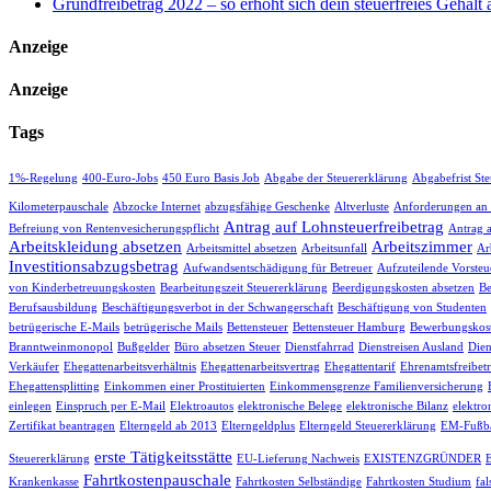
Grundfreibetrag 2022 – so erhöht sich dein steuerfreies Gehalt
Anzeige
Anzeige
Tags
1%-Regelung
400-Euro-Jobs
450 Euro Basis Job
Abgabe der Steuererklärung
Abgabefrist St
Kilometerpauschale
Abzocke Internet
abzugsfähige Geschenke
Altverluste
Anforderungen an
Antrag auf Lohnsteuerfreibetrag
Befreiung von Rentenvesicherungspflicht
Antrag 
Arbeitskleidung absetzen
Arbeitszimmer
Arbeitsmittel absetzen
Arbeitsunfall
Ar
Investitionsabzugsbetrag
Aufwandsentschädigung für Betreuer
Aufzuteilende Vorsteu
von Kinderbetreuungskosten
Bearbeitungszeit Steuererklärung
Beerdigungskosten absetzen
Be
Berufsausbildung
Beschäftigungsverbot in der Schwangerschaft
Beschäftigung von Studenten
betrügerische E-Mails
betrügerische Mails
Bettensteuer
Bettensteuer Hamburg
Bewerbungskost
Branntweinmonopol
Bußgelder
Büro absetzen Steuer
Dienstfahrrad
Dienstreisen Ausland
Dien
Verkäufer
Ehegattenarbeitsverhältnis
Ehegattenarbeitsvertrag
Ehegattentarif
Ehrenamtsfreibet
Ehegattensplitting
Einkommen einer Prostituierten
Einkommensgrenze Familienversicherung
einlegen
Einspruch per E-Mail
Elektroautos
elektronische Belege
elektronische Bilanz
elektro
Zertifikat beantragen
Elterngeld ab 2013
Elterngeldplus
Elterngeld Steuererklärung
EM-Fußba
erste Tätigkeitsstätte
Steuererklärung
EU-Lieferung Nachweis
EXISTENZGRÜNDER
Fahrtkostenpauschale
Krankenkasse
Fahrtkosten Selbständige
Fahrtkosten Studium
fa