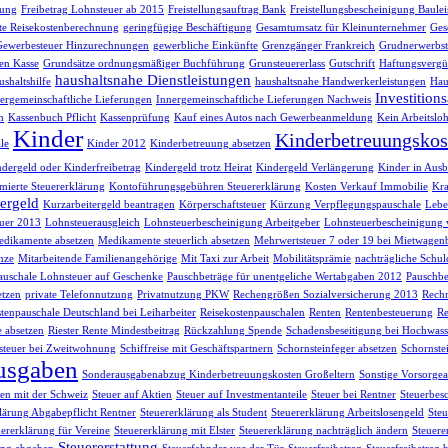
sung
Freibetrag Lohnsteuer ab 2015
Freistellungsauftrag Bank
Freistellungsbescheinigung Baule
te Reisekostenberechnung
geringfügige Beschäftigung
Gesamtumsatz für Kleinunternehmer
Ges
Gewerbesteuer Hinzurechnungen
gewerbliche Einkünfte
Grenzgänger Frankreich
Grudnerwerbst
en Kasse
Grundsätze ordnungsmäßiger Buchführung
Grunsteuererlass
Gutschrift
Haftungsvergü
haushaltsnahe Dienstleistungen
shaltshilfe
haushaltsnahe Handwerkerleistungen
Hau
Investition
ergemeinschaftliche Lieferungen
Innergemeinschaftliche Lieferungen Nachweis
h
Kassenbuch Pflicht
Kassenprüfung
Kauf eines Autos nach Gewerbeanmeldung
Kein Arbeitsloh
Kinder
Kinderbetreuungskos
le
Kinder 2012
Kinderbetreuung absetzen
dergeld oder Kinderfreibetrag
Kindergeld trotz Heirat
Kindergeld Verlängerung
Kinder in Ausb
ierte Steuererklärung
Kontoführungsgebühren Steuererklärung
Kosten Verkauf Immobilie
Kra
ergeld
Kurzarbeitergeld beantragen
Körperschaftsteuer
Kürzung Verpflegungspauschale
Lebe
uer 2013
Lohnsteuerausgleich
Lohnsteuerbescheinigung Arbeitgeber
Lohnsteuerbescheinigung 
dikamente absetzen
Medikamente steuerlich absetzen
Mehrwertsteuer 7 oder 19 bei Mietwagen
nze
Mitarbeitende Familienangehörige
Mit Taxi zur Arbeit
Mobilitätsprämie
nachträgliche Schul
auschale Lohnsteuer auf Geschenke
Pauschbeträge für unentgeliche Wertabgaben 2012
Pauschbe
etzen
private Telefonnutzung
Privatnutzung PKW
Rechengrößen Sozialversicherung 2013
Rech
tenpauschale Deutschland bei Leiharbeiter
Reisekostenpauschalen
Renten
Rentenbesteuerung
Re
e absetzen
Riester Rente Mindestbeitrag
Rückzahlung Spende
Schadensbeseitigung bei Hochwass
teuer bei Zweitwohnung
Schiffreise mit Geschäftspartnern
Schornsteinfeger absetzen
Schornste
usgaben
Sonderausgabenabzug Kinderbetreuungskosten Großeltern
Sonstige Vorsorg
n mit der Schweiz
Steuer auf Aktien
Steuer auf Investmentanteile
Steuer bei Rentner
Steuerbes
lärung Abgabepflicht Rentner
Steuererklärung als Student
Steuererklärung Arbeitslosengeld
Steu
uererklärung für Vereine
Steuererklärung mit Elster
Steuererklärung nachträglich ändern
Steuere
Steuererstattung