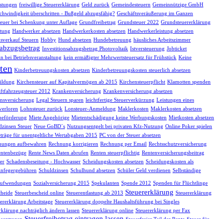
istungen
freiwillige Steuererklärung
Geld zurück
Gemeindesteuern
Gemeinnützige GmbH
chwindigkeit überschritten - Bußgeld abzugsfähig?
Geschäftsveräußerung im Ganzen
euer bei Schenkung unter Auflage
Grundfreibetrag
Grundsteuer 2022
Grundsteuererklärung
tung
Handwerker absetzen
Handwerkerkosten absetzen
Handwerkerleistung absetzen
sverkauf Steuern
Hobby
Hund absetzen
Hundebetreuung
häusliches Arbeitszimmer
sabzugsbetrag
Investitionsabzugsbetrag Photovoltaik
Istversteuerung
Jobticket
n bei Betriebsveranstaltung
kein ermäßigter Mehrwertsteuersatz für Frühstück
Keine
ten
Kinderbetreuungskosten absetzen
Kinderbetreuungskosten steuerlich absetzen
ildung
Kirchensteuer auf Kapitalvermögen ab 2015
Kirchensteuerpflicht
Klamotten spenden
ftfahrzeugsteuer 2012
Krankenversicherung
Krankenversicherung absetzen
nsversicherung
Legal Steuern sparen
leichtfertige Steuerverkürzung
Leistungen eines
verloren
Lohnsteuer zurück
Lonsteuer-Anmeldung
Maklerkosten
Maklerkosten absetzen
beförderung
Miete Angehörige
Mietentschädigung keine Werbungskosten
Mietkosten absetzen
dzinsen Steuer
Neue GoBD´s
Nutzungsentgelt bei privaten Kfz-Nutzung
Online Poker spielen
träge für unentgeltliche Wertabgaben 2015
PC von der Steuer absetzen
nungen aufbewahren
Rechnung korrigieren
Rechnung per Email
Rechtsschutzversicherung
ntenbezüge
Rente News Daten abrufen
Renten steuerpflichtig
Rentenversicherungsbeitrag
er
Schadensbeseitung - Hochwasser
Scheidungskosten absetzen
Scheidungskosten als
infegergebühren
Schuldzinsen
Schulhund absetzen
Schüler Geld verdienen
Selbständige
eaufwendungen
Sozialversicherung 2015
Spekulanten
Spende 2012
Spenden für Flüchtlinge
Steuererklärung
cheide
Steuerbescheid online
Steuerentlastung ab 2013
Steuererklärung
ererklärung Arbeitstage
Steuererklärung doppelte Haushaltsführung bei Singles
rklärung nachträglich ändern lassen
Steuererklärung online
Steuererklärung per Fax
Steuerfreibetrag eintragen lassen