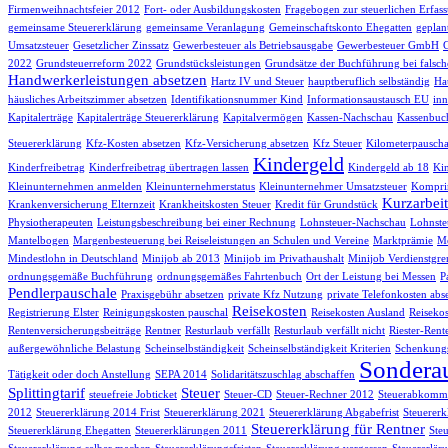
Firmenweihnachtsfeier 2012
Fort- oder Ausbildungskosten
Fragebogen zur steuerlichen Erfas
gemeinsame Steuererklärung
gemeinsame Veranlagung
Gemeinschaftskonto Ehegatten
geplan
Umsatzsteuer
Gesetzlicher Zinssatz
Gewerbesteuer als Betriebsausgabe
Gewerbesteuer GmbH
2022
Grundsteuerreform 2022
Grundstücksleistungen
Grundsätze der Buchführung bei falsch
Handwerkerleistungen absetzen
Hartz IV und Steuer
hauptberuflich selbständig
Hau
häusliches Arbeitszimmer absetzen
Identifikationsnummer Kind
Informationsaustausch EU
inn
Kapitalerträge
Kapitalerträge Steuererklärung
Kapitalvermögen
Kassen-Nachschau
Kassenbuc
Steuererklärung
Kfz-Kosten absetzen
Kfz-Versicherung absetzen
Kfz Steuer
Kilometerpauscha
Kindergeld
Kinderfreibetrag
Kinderfreibetrag übertragen lassen
Kindergeld ab 18
Kin
Kleinunternehmen anmelden
Kleinunternehmerstatus
Kleinunternehmer Umsatzsteuer
Komprim
Kurzarbeit
Krankenversicherung Elternzeit
Krankheitskosten Steuer
Kredit für Grundstück
Physiotherapeuten
Leistungsbeschreibung bei einer Rechnung
Lohnsteuer-Nachschau
Lohnste
Mantelbogen
Margenbesteuerung bei Reiseleistungen an Schulen und Vereine
Marktprämie
Me
Mindestlohn in Deutschland
Minijob ab 2013
Minijob im Privathaushalt
Minijob Verdienstgre
ordnungsgemäße Buchführung
ordnungsgemäßes Fahrtenbuch
Ort der Leistung bei Messen
P
Pendlerpauschale
Praxisgebühr absetzen
private Kfz Nutzung
private Telefonkosten abs
Reisekosten
Registrierung Elster
Reinigungskosten pauschal
Reisekosten Ausland
Reisekos
Rentenversicherungsbeiträge
Rentner
Resturlaub verfällt
Resturlaub verfällt nicht
Riester-Rent
außergewöhnliche Belastung
Scheinselbständigkeit
Scheinselbständigkeit Kriterien
Schenkungs
Sondera
Tätigkeit oder doch Anstellung
SEPA 2014
Solidaritätszuschlag abschaffen
Splittingtarif
Steuer
steuefreie Jobticket
Steuer-CD
Steuer-Rechner 2012
Steuerabkomme
2012
Steuererklärung 2014 Frist
Steuererklärung 2021
Steuererklärung Abgabefrist
Steuererk
Steuererklärung für Rentner
Steuererklärung Ehegatten
Steuererklärungen 2011
Ste