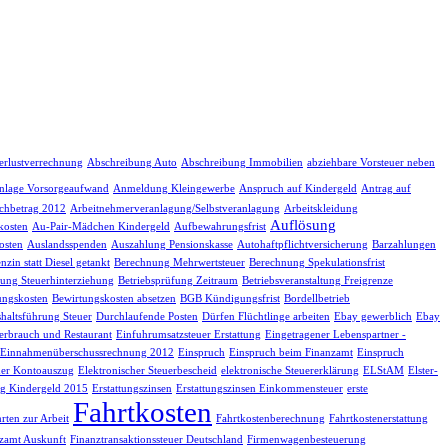
erlustverrechnung
Abschreibung Auto
Abschreibung Immobilien
abziehbare Vorsteuer neben
nlage Vorsorgeaufwand
Anmeldung Kleingewerbe
Anspruch auf Kindergeld
Antrag auf
chbetrag 2012
Arbeitnehmerveranlagung/Selbstveranlagung
Arbeitskleidung
Auflösung
kosten
Au-Pair-Mädchen Kindergeld
Aufbewahrungsfrist
osten
Auslandsspenden
Auszahlung Pensionskasse
Autohaftpflichtversicherung
Barzahlungen
nzin statt Diesel getankt
Berechnung Mehrwertsteuer
Berechnung Spekulationsfrist
fung Steuerhinterziehung
Betriebsprüfung Zeitraum
Betriebsveranstaltung Freigrenze
ungskosten
Bewirtungskosten absetzen
BGB Kündigungsfrist
Bordellbetrieb
haltsführung Steuer
Durchlaufende Posten
Dürfen Flüchtlinge arbeiten
Ebay gewerblich
Ebay
erbrauch und Restaurant
Einfuhrumsatzsteuer Erstattung
Eingetragener Lebenspartner -
Einnahmenüberschussrechnung 2012
Einspruch
Einspruch beim Finanzamt
Einspruch
her Kontoauszug
Elektronischer Steuerbescheid
elektronische Steuererklärung
ELStAM
Elster-
g Kindergeld 2015
Erstattungszinsen
Erstattungszinsen Einkommensteuer
erste
Fahrtkosten
rten zur Arbeit
Fahrtkostenberechnung
Fahrtkostenerstattung
zamt Auskunft
Finanztransaktionssteuer Deutschland
Firmenwagenbesteuerung