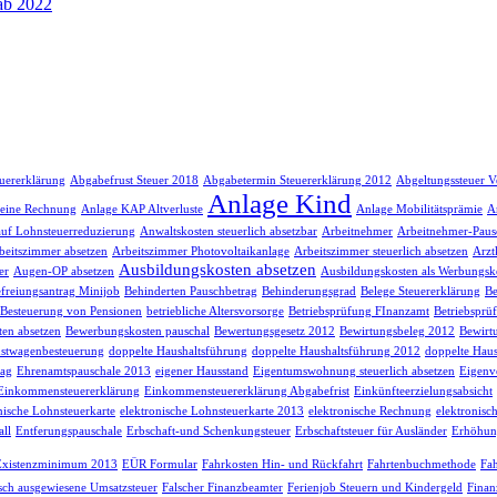
 ab 2022
euererklärung
Abgabefrust Steuer 2018
Abgabetermin Steuererklärung 2012
Abgeltungssteuer V
Anlage Kind
 eine Rechnung
Anlage KAP Altverluste
Anlage Mobilitätsprämie
A
auf Lohnsteuerreduzierung
Anwaltskosten steuerlich absetzbar
Arbeitnehmer
Arbeitnehmer-Paus
beitszimmer absetzen
Arbeitszimmer Photovoltaikanlage
Arbeitszimmer steuerlich absetzen
Arzt
Ausbildungskosten absetzen
er
Augen-OP absetzen
Ausbildungskosten als Werbungsk
freiungsantrag Minijob
Behinderten Pauschbetrag
Behinderungsgrad
Belege Steuererklärung
Be
Besteuerung von Pensionen
betriebliche Altersvorsorge
Betriebsprüfung FInanzamt
Betriebsprü
en absetzen
Bewerbungskosten pauschal
Bewertungsgesetz 2012
Bewirtungsbeleg 2012
Bewirt
stwagenbesteuerung
doppelte Haushaltsführung
doppelte Haushaltsführung 2012
doppelte Haus
rag
Ehrenamtspauschale 2013
eigener Hausstand
Eigentumswohnung steuerlich absetzen
Eigenv
Einkommensteuererklärung
Einkommensteuererklärung Abgabefrist
Einkünfteerzielungsabsicht
nische Lohnsteuerkarte
elektronische Lohnsteuerkarte 2013
elektronische Rechnung
elektronisc
ll
Entferungspauschale
Erbschaft-und Schenkungsteuer
Erbschaftsteuer für Ausländer
Erhöhun
Existenzminimum 2013
EÜR Formular
Fahrkosten Hin- und Rückfahrt
Fahrtenbuchmethode
Fah
lsch ausgewiesene Umsatzsteuer
Falscher Finanzbeamter
Ferienjob Steuern und Kindergeld
Finan