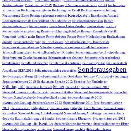
Telefonnutzung
Privatnutzung PKW
Rechengrößen Sozialversicherung 2013
Rechnungen
aufbewahren
Rechnung korrigieren
Rechnung per Email
Rechtsschutzversicherung
Reisekosten
Registrierung Elster
Reinigungskosten pauschal
Reisekosten Ausland
Reisekostenpauschale Deutschland bei Leiharbeiter
Reisekostenpauschalen
Renten
Rentenbesteuerung
Rentenbezüge
Rente News Daten abrufen
Renten steuerpflichtig
Rentenversicherungsbeitrag
Rentenversicherungsbeiträge
Rentner
Resturlaub verfällt
Resturlaub verfällt nicht
Riester-Rente absetzen
Riester Rente Mindestbeitrag
Rückzahlung
Spende
Schadensbeseitigung bei Hochwasser
Schadensbeseitung - Hochwasser
Scheidungskosten absetzen
Scheidungskosten als außergewöhnliche Belastung
Scheinselbständigkeit
Scheinselbständigkeit Kriterien
Schenkungsteuer bei Zweitwohnung
Schiffreise mit Geschäftspartnern
Schornsteinfeger absetzen
Schornsteinfegergebühren
Schuldzinsen
Schulhund absetzen
Schüler Geld verdienen
Selbständige Tätigkeit oder doch
Sonderausgaben
Anstellung
SEPA 2014
Solidaritätszuschlag abschaffen
Sonderausgabenabzug Kinderbetreuungskosten Großeltern
Sonstige Vorsorgeaufwendungen
Sozialversicherung 2015
Spekulanten
Spende 2012
Spenden für Flüchtlinge
Splittingtarif
Steuer
steuefreie Jobticket
Steuer-CD
Steuer-Rechner 2012
Steuerabkommen mit der Schweiz
Steuer auf Aktien
Steuer auf Investmentanteile
Steuer bei
Rentner
Steuerbescheide
Steuerbescheid online
Steuerentlastung ab 2013
Steuererklärung
Steuererklärung 2012
Steuererklärung 2014 Frist
Steuererklärung
2021
Steuererklärung Abgabefrist
Steuererklärung Abgabepflicht Rentner
Steuererklärung
als Student
Steuererklärung Arbeitslosengeld
Steuererklärung Arbeitstage
Steuererklärung
doppelte Haushaltsführung bei Singles
Steuererklärung Ehegatten
Steuererklärungen 2011
Steuererklärung für Rentner
Steuererklärung für Vereine
Steuererklärung mit Elster
Steuererklärung nachträglich ändern
Steuererklärung nachträglich ändern lassen