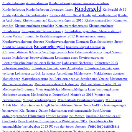
Kinderbetreuungskosten absetzen
Kinderbetreuungskosten steuerlich absetzen
Kindergeld
Kinderfreibetrag
Kinderfreibetrag übertragen lassen
Kindergeld ab 18
Kindergeld oder Kinderfreibetrag
Kindergeld trotz Heirat
Kindergeld Verlängerung
Kinder
in Ausbildung
Kirchensteuer auf Kapitalvermögen ab 2015
Kirchensteuerpflicht
Klamotten
spenden
Kleinunternehmen anmelden
Kleinunternehmerstatus
Kleinunternehmer
Umsatzsteuer
Komprimierte Steuererklärung
Kontoführungsgebühren Steuererklärung
Kosten Verkauf Immobilie
Kraftfahrzeugsteuer 2012
Krankenversicherung
Krankenversicherung absetzen
Krankenversicherung Elternzeit
Krankheitskosten Steuer
Kurzarbeitergeld
Kredit für Grundstück
Kurzarbeitergeld beantragen
Körperschaftsteuer
Kürzung Verpflegungspauschale
Lebensversicherung
Legal Steuern
sparen
leichtfertige Steuerverkürzung
Leistungen eines Physiotherapeuten
Leistungsbeschreibung bei einer Rechnung
Lohnsteuer-Nachschau
Lohnsteuer 2013
Lohnsteuerausgleich
Lohnsteuerbescheinigung Arbeitgeber
Lohnsteuerbescheinigung
verloren
Lohnsteuer zurück
Lonsteuer-Anmeldung
Maklerkosten
Maklerkosten absetzen
Mantelbogen
Margenbesteuerung bei Reiseleistungen an Schulen und Vereine
Marktprämie
Medikamente absetzen
Medikamente steuerlich absetzen
Mehrwertsteuer 7 oder 19 bei
Mietwagenbeförderung
Miete Angehörige
Mietentschädigung keine Werbungskosten
Mietkosten absetzen
Mindestlohn in Deutschland
Minijob ab 2013
Minijob im
Privathaushalt
Minijob Verdienstgrenze
Mitarbeitende Familienangehörige
Mit Taxi zur
Arbeit
Mobilitätsprämie
nachträgliche Schuldzinsen Steuer
Neue GoBD´s
Nutzungsentgelt
bei privaten Kfz-Nutzung
Online Poker spielen
ordnungsgemäße Buchführung
ordnungsgemäßes Fahrtenbuch
Ort der Leistung bei Messen
Pauschale Lohnsteuer auf
Geschenke
Pauschbeträge für unentgeliche Wertabgaben 2012
Pauschbeträge für
Pendlerpauschale
unentgeltliche Wertabgaben 2015
PC von der Steuer absetzen
Praxisgebühr absetzen
private Kfz Nutzung
private Telefonkosten absetzen
private