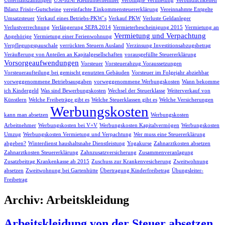
Unterhaltszahlungen
USt-IdNr Kleinunternehmer
Verbilligte Vermietung
Verbindlichkeiten
Bilanz Frisör-Gutscheine
vereinfachte Einkommensteuererklärung
Vereinnahmte Entgelte
Umsatzsteuer
Verkauf eines Betriebs-PKW´s
Verkauf PKW
Verluste Geldanleger
Verlustverrechnung
Verlängerung SEPA 2014
Vermieterbescheinigung 2015
Vermietung an
Vermietung und Verpachtung
Angehörige
Vermietung einer Ferienwohnung
Verpflegungspauschale
verrückten Steuern Ausland
Verzinsung Investitionsabzugsbetrag
Veräußerung von Anteilen an Kapitalgesellschaften
vorausgefüllte Steuererklärung
Vorsorgeaufwendungen
Vorsteuer
Vorsteuerabzug Voraussetzungen
Vorsteueraufteilung bei gemischt genutzten Gebäuden
Vorsteuer im Folgejahr abziehbar
vorweggenommene Betriebsausgaben
vorweggenommene Werbungskosten
Wann bekomme
ich Kindergeld
Was sind Bewerbungskosten
Wechsel der Steuerklasse
Weiterverkauf von
Künstlern
Welche Freibeträge gibt es
Welche Steuerklassen gibt es
Welche Versicherungen
Werbungskosten
kann man absetzen
Werbungskosten
Arbeitnehmer
Werbungskosten bei V+V
Werbungskosten Kapitalvermögen
Werbungskosten
Umzug
Werbungskosten Vermietung und Verpachtung
Wer muss eine Steuererklärung
abgeben?
Winterdienst haushaltsnahe Dienstleistung
Yogakurse
Zahnarztkosten absetzen
Zahnarztkosten Steuererklärung
Zahnzusatzversicherung
Zusammenveranlagung
Zusatzbeitrag Krankenkasse ab 2015
Zuschuss zur Krankenvesicherung
Zweitwohnung
absetzen
Zweitwohnung bei Gartenhütte
Übertragung Kinderfreibetrag
Übungsleiter-
Freibetrag
Archiv: Arbeitskleidung
Arbeitskleidung von der Steuer absetzen