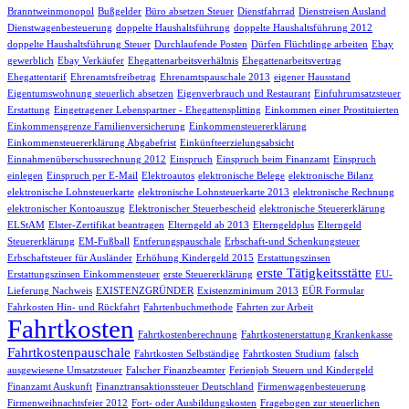
Branntweinmonopol
Bußgelder
Büro absetzen Steuer
Dienstfahrrad
Dienstreisen Ausland
Dienstwagenbesteuerung
doppelte Haushaltsführung
doppelte Haushaltsführung 2012
doppelte Haushaltsführung Steuer
Durchlaufende Posten
Dürfen Flüchtlinge arbeiten
Ebay
gewerblich
Ebay Verkäufer
Ehegattenarbeitsverhältnis
Ehegattenarbeitsvertrag
Ehegattentarif
Ehrenamtsfreibetrag
Ehrenamtspauschale 2013
eigener Hausstand
Eigentumswohnung steuerlich absetzen
Eigenverbrauch und Restaurant
Einfuhrumsatzsteuer
Erstattung
Eingetragener Lebenspartner - Ehegattensplitting
Einkommen einer Prostituierten
Einkommensgrenze Familienversicherung
Einkommensteuererklärung
Einkommensteuererklärung Abgabefrist
Einkünfteerzielungsabsicht
Einnahmenüberschussrechnung 2012
Einspruch
Einspruch beim Finanzamt
Einspruch
einlegen
Einspruch per E-Mail
Elektroautos
elektronische Belege
elektronische Bilanz
elektronische Lohnsteuerkarte
elektronische Lohnsteuerkarte 2013
elektronische Rechnung
elektronischer Kontoauszug
Elektronischer Steuerbescheid
elektronische Steuererklärung
ELStAM
Elster-Zertifikat beantragen
Elterngeld ab 2013
Elterngeldplus
Elterngeld
Steuererklärung
EM-Fußball
Entferungspauschale
Erbschaft-und Schenkungsteuer
Erbschaftsteuer für Ausländer
Erhöhung Kindergeld 2015
Erstattungszinsen
erste Tätigkeitsstätte
Erstattungszinsen Einkommensteuer
erste Steuererklärung
EU-
Lieferung Nachweis
EXISTENZGRÜNDER
Existenzminimum 2013
EÜR Formular
Fahrkosten Hin- und Rückfahrt
Fahrtenbuchmethode
Fahrten zur Arbeit
Fahrtkosten
Fahrtkostenberechnung
Fahrtkostenerstattung Krankenkasse
Fahrtkostenpauschale
Fahrtkosten Selbständige
Fahrtkosten Studium
falsch
ausgewiesene Umsatzsteuer
Falscher Finanzbeamter
Ferienjob Steuern und Kindergeld
Finanzamt Auskunft
Finanztransaktionssteuer Deutschland
Firmenwagenbesteuerung
Firmenweihnachtsfeier 2012
Fort- oder Ausbildungskosten
Fragebogen zur steuerlichen