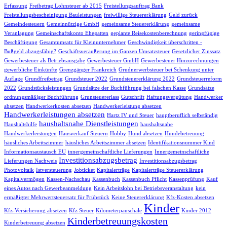
Erfassung
Freibetrag Lohnsteuer ab 2015
Freistellungsauftrag Bank
Freistellungsbescheinigung Bauleistungen
freiwillige Steuererklärung
Geld zurück
Gemeindesteuern
Gemeinnützige GmbH
gemeinsame Steuererklärung
gemeinsame
Veranlagung
Gemeinschaftskonto Ehegatten
geplante Reisekostenberechnung
geringfügige
Beschäftigung
Gesamtumsatz für Kleinunternehmer
Geschwindigkeit überschritten -
Bußgeld abzugsfähig?
Geschäftsveräußerung im Ganzen Umsatzsteuer
Gesetzlicher Zinssatz
Gewerbesteuer als Betriebsausgabe
Gewerbesteuer GmbH
Gewerbesteuer Hinzurechnungen
gewerbliche Einkünfte
Grenzgänger Frankreich
Grudnerwerbsteuer bei Schenkung unter
Auflage
Grundfreibetrag
Grundsteuer 2022
Grundsteuererklärung 2022
Grundsteuerreform
2022
Grundstücksleistungen
Grundsätze der Buchführung bei falschen Kasse
Grundsätze
ordnungsmäßiger Buchführung
Grunsteuererlass
Gutschrift
Haftungsvergütung
Handwerker
absetzen
Handwerkerkosten absetzen
Handwerkerleistung absetzen
Handwerkerleistungen absetzen
Hartz IV und Steuer
hauptberuflich selbständig
haushaltsnahe Dienstleistungen
Haushaltshilfe
haushaltsnahe
Handwerkerleistungen
Hausverkauf Steuern
Hobby
Hund absetzen
Hundebetreuung
häusliches Arbeitszimmer
häusliches Arbeitszimmer absetzen
Identifikationsnummer Kind
Informationsaustausch EU
innergemeinschaftliche Lieferungen
Innergemeinschaftliche
Investitionsabzugsbetrag
Lieferungen Nachweis
Investitionsabzugsbetrag
Photovoltaik
Istversteuerung
Jobticket
Kapitalerträge
Kapitalerträge Steuererklärung
Kapitalvermögen
Kassen-Nachschau
Kassenbuch
Kassenbuch Pflicht
Kassenprüfung
Kauf
eines Autos nach Gewerbeanmeldung
Kein Arbeitslohn bei Betriebsveranstaltung
kein
ermäßigter Mehrwertsteuersatz für Frühstück
Keine Steuererklärung
Kfz-Kosten absetzen
Kinder
Kfz-Versicherung absetzen
Kfz Steuer
Kilometerpauschale
Kinder 2012
Kinderbetreuungskosten
Kinderbetreuung absetzen