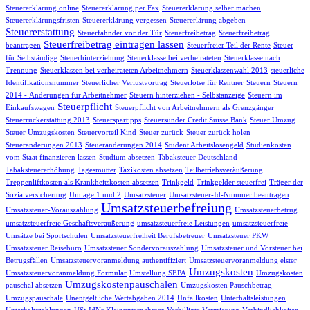
Steuererklärung online
Steuererklärung per Fax
Steuererklärung selber machen
Steuererklärungsfristen
Steuererklärung vergessen
Steuererlärung abgeben
Steuererstattung
Steuerfahnder vor der Tür
Steuerfreibetrag
Steuerfreibetrag
Steuerfreibetrag eintragen lassen
beantragen
Steuerfreier Teil der Rente
Steuer
für Selbständige
Steuerhinterziehung
Steuerklasse bei verheirateten
Steuerklasse nach
Trennung
Steuerklassen bei verheirateten Arbeitnehmern
Steuerklassenwahl 2013
steuerliche
Identifikationsnummer
Steuerlicher Verlustvortrag
Steuerlotse für Rentner
Steuern
Steuern
2014 - Änderungen für Arbeitnehmer
Steuern hinterziehen - Selbstanzeige
Steuern im
Steuerpflicht
Einkaufswagen
Steuerpflicht von Arbeitnehmern als Grenzgänger
Steuerrückerstattung 2013
Steuerspartipps
Steuersünder Credit Suisse Bank
Steuer Umzug
Steuer Umzugskosten
Steuervorteil Kind
Steuer zurück
Steuer zurück holen
Steueränderungen 2013
Steueränderungen 2014
Student Arbeitslosengeld
Studienkosten
vom Staat finanzieren lassen
Studium absetzen
Tabaksteuer Deutschland
Tabaksteuererhöhung
Tagesmutter
Taxikosten absetzen
Teilbetriebsveräußerung
Treppenliftkosten als Krankheitskosten absetzen
Trinkgeld
Trinkgelder steuerfrei
Träger der
Sozialversicherung
Umlage 1 und 2
Umsatzsteuer
Umsatzsteuer-Id-Nummer beantragen
Umsatzsteuerbefreiung
Umsatzsteuer-Vorauszahlung
Umsatzsteuerbetrug
umsatzsteuerfreie Geschäftsveräußerung
umsatzsteuerfreie Leistungen
umsatzsteuerfreie
Umsätze bei Sportschulen
Umsatzsteuerfreiheit Berufsbetreuer
Umsatzsteuer PKW
Umsatzsteuer Reisebüro
Umsatzsteuer Sondervorauszahlung
Umsatzsteuer und Vorsteuer bei
Betrugsfällen
Umsatzsteuervoranmeldung authentifiziert
Umsatzsteuervoranmeldung elster
Umzugskosten
Umsatzsteuervoranmeldung Formular
Umstellung SEPA
Umzugskosten
Umzugskostenpauschalen
pauschal absetzen
Umzugskosten Pauschbetrag
Umzugspauschale
Unentgeltliche Wertabgaben 2014
Unfallkosten
Unterhaltsleistungen