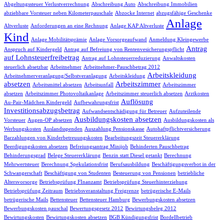
Abgeltungssteuer Verlustverrechnung
Abschreibung Auto
Abschreibung Immobilien
abziehbare Vorsteuer neben Kilometerpauschale
Abzocke Internet
abzugsfähige Geschenke
Anlage
Altverluste
Anforderungen an eine Rechnung
Anlage KAP Altverluste
Kind
Anlage Mobilitätsprämie
Anlage Vorsorgeaufwand
Anmeldung Kleingewerbe
Antrag
Anspruch auf Kindergeld
Antrag auf Befreiung von Rentenvesicherungspflicht
auf Lohnsteuerfreibetrag
Antrag auf Lohnsteuerreduzierung
Anwaltskosten
steuerlich absetzbar
Arbeitnehmer
Arbeitnehmer-Pauschbetrag 2012
Arbeitskleidung
Arbeitnehmerveranlagung/Selbstveranlagung
Arbeitskleidung
absetzen
Arbeitszimmer
Arbeitsmittel absetzen
Arbeitsunfall
Arbeitszimmer
absetzen
Arbeitszimmer Photovoltaikanlage
Arbeitszimmer steuerlich absetzen
Arztkosten
Auflösung
Au-Pair-Mädchen Kindergeld
Aufbewahrungsfrist
Investitionsabzugsbetrag
Aufwandsentschädigung für Betreuer
Aufzuteilende
Ausbildungskosten absetzen
Vorsteuer
Augen-OP absetzen
Ausbildungskosten als
Werbungskosten
Auslandsspenden
Auszahlung Pensionskasse
Autohaftpflichtversicherung
Barzahlungen von Kinderbetreuungskosten
Bearbeitungszeit Steuererklärung
Beerdigungskosten absetzen
Befreiungsantrag Minijob
Behinderten Pauschbetrag
Behinderungsgrad
Belege Steuererklärung
Benzin statt Diesel getankt
Berechnung
Mehrwertsteuer
Berechnung Spekulationsfrist
Berufsausbildung
Beschäftigungsverbot in der
Schwangerschaft
Beschäftigung von Studenten
Besteuerung von Pensionen
betriebliche
Altersvorsorge
Betriebsprüfung FInanzamt
Betriebsprüfung Steuerhinterziehung
Betriebsprüfung Zeitraum
Betriebsveranstaltung Freigrenze
betrügerische E-Mails
betrügerische Mails
Bettensteuer
Bettensteuer Hamburg
Bewerbungskosten absetzen
Bewerbungskosten pauschal
Bewertungsgesetz 2012
Bewirtungsbeleg 2012
Bewirtungskosten
Bewirtungskosten absetzen
BGB Kündigungsfrist
Bordellbetrieb