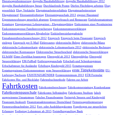
Dienstwagenbesteuerung
doppelte Haushaltsführung
doppelte Haushaltsführung 2012
doppelte Haushaltsführung Steuer
Durchlaufende Posten
Dürfen Flüchtlinge arbeiten
Ebay
gewerblich
Ebay Verkäufer
Ehegattenarbeitsverhältnis
Ehegattenarbeitsvertrag
Ehegattentarif
Ehrenamtsfreibetrag
Ehrenamtspauschale 2013
eigener Hausstand
Eigentumswohnung steuerlich absetzen
Eigenverbrauch und Restaurant
Einfuhrumsatzsteuer
Erstattung
Eingetragener Lebenspartner - Ehegattensplitting
Einkommen einer Prostituierten
Einkommensgrenze Familienversicherung
Einkommensteuererklärung
Einkommensteuererklärung Abgabefrist
Einkünfteerzielungsabsicht
Einnahmenüberschussrechnung 2012
Einspruch
Einspruch beim Finanzamt
Einspruch
einlegen
Einspruch per E-Mail
Elektroautos
elektronische Belege
elektronische Bilanz
elektronische Lohnsteuerkarte
elektronische Lohnsteuerkarte 2013
elektronische Rechnung
elektronischer Kontoauszug
Elektronischer Steuerbescheid
elektronische Steuererklärung
ELStAM
Elster-Zertifikat beantragen
Elterngeld ab 2013
Elterngeldplus
Elterngeld
Steuererklärung
EM-Fußball
Entferungspauschale
Erbschaft-und Schenkungsteuer
Erbschaftsteuer für Ausländer
Erhöhung Kindergeld 2015
Erstattungszinsen
erste Tätigkeitsstätte
Erstattungszinsen Einkommensteuer
erste Steuererklärung
EU-
Lieferung Nachweis
EXISTENZGRÜNDER
Existenzminimum 2013
EÜR Formular
Fahrkosten Hin- und Rückfahrt
Fahrtenbuchmethode
Fahrten zur Arbeit
Fahrtkosten
Fahrtkostenberechnung
Fahrtkostenerstattung Krankenkasse
Fahrtkostenpauschale
Fahrtkosten Selbständige
Fahrtkosten Studium
falsch
ausgewiesene Umsatzsteuer
Falscher Finanzbeamter
Ferienjob Steuern und Kindergeld
Finanzamt Auskunft
Finanztransaktionssteuer Deutschland
Firmenwagenbesteuerung
Firmenweihnachtsfeier 2012
Fort- oder Ausbildungskosten
Fragebogen zur steuerlichen
Erfassung
Freibetrag Lohnsteuer ab 2015
Freistellungsauftrag Bank