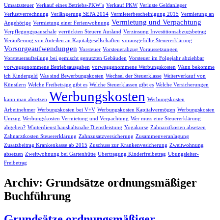
Umsatzsteuer
Verkauf eines Betriebs-PKW´s
Verkauf PKW
Verluste Geldanleger
Verlustverrechnung
Verlängerung SEPA 2014
Vermieterbescheinigung 2015
Vermietung an
Vermietung und Verpachtung
Angehörige
Vermietung einer Ferienwohnung
Verpflegungspauschale
verrückten Steuern Ausland
Verzinsung Investitionsabzugsbetrag
Veräußerung von Anteilen an Kapitalgesellschaften
vorausgefüllte Steuererklärung
Vorsorgeaufwendungen
Vorsteuer
Vorsteuerabzug Voraussetzungen
Vorsteueraufteilung bei gemischt genutzten Gebäuden
Vorsteuer im Folgejahr abziehbar
vorweggenommene Betriebsausgaben
vorweggenommene Werbungskosten
Wann bekomme
ich Kindergeld
Was sind Bewerbungskosten
Wechsel der Steuerklasse
Weiterverkauf von
Künstlern
Welche Freibeträge gibt es
Welche Steuerklassen gibt es
Welche Versicherungen
Werbungskosten
kann man absetzen
Werbungskosten
Arbeitnehmer
Werbungskosten bei V+V
Werbungskosten Kapitalvermögen
Werbungskosten
Umzug
Werbungskosten Vermietung und Verpachtung
Wer muss eine Steuererklärung
abgeben?
Winterdienst haushaltsnahe Dienstleistung
Yogakurse
Zahnarztkosten absetzen
Zahnarztkosten Steuererklärung
Zahnzusatzversicherung
Zusammenveranlagung
Zusatzbeitrag Krankenkasse ab 2015
Zuschuss zur Krankenvesicherung
Zweitwohnung
absetzen
Zweitwohnung bei Gartenhütte
Übertragung Kinderfreibetrag
Übungsleiter-
Freibetrag
Archiv: Grundsätze ordnungsmäßiger
Buchführung
Grundsätze ordnungsmäßiger