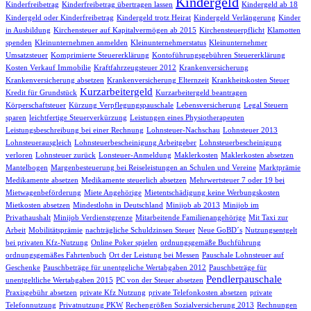
Kindergeld
Kinderfreibetrag
Kinderfreibetrag übertragen lassen
Kindergeld ab 18
Kindergeld oder Kinderfreibetrag
Kindergeld trotz Heirat
Kindergeld Verlängerung
Kinder
in Ausbildung
Kirchensteuer auf Kapitalvermögen ab 2015
Kirchensteuerpflicht
Klamotten
spenden
Kleinunternehmen anmelden
Kleinunternehmerstatus
Kleinunternehmer
Umsatzsteuer
Komprimierte Steuererklärung
Kontoführungsgebühren Steuererklärung
Kosten Verkauf Immobilie
Kraftfahrzeugsteuer 2012
Krankenversicherung
Krankenversicherung absetzen
Krankenversicherung Elternzeit
Krankheitskosten Steuer
Kurzarbeitergeld
Kredit für Grundstück
Kurzarbeitergeld beantragen
Körperschaftsteuer
Kürzung Verpflegungspauschale
Lebensversicherung
Legal Steuern
sparen
leichtfertige Steuerverkürzung
Leistungen eines Physiotherapeuten
Leistungsbeschreibung bei einer Rechnung
Lohnsteuer-Nachschau
Lohnsteuer 2013
Lohnsteuerausgleich
Lohnsteuerbescheinigung Arbeitgeber
Lohnsteuerbescheinigung
verloren
Lohnsteuer zurück
Lonsteuer-Anmeldung
Maklerkosten
Maklerkosten absetzen
Mantelbogen
Margenbesteuerung bei Reiseleistungen an Schulen und Vereine
Marktprämie
Medikamente absetzen
Medikamente steuerlich absetzen
Mehrwertsteuer 7 oder 19 bei
Mietwagenbeförderung
Miete Angehörige
Mietentschädigung keine Werbungskosten
Mietkosten absetzen
Mindestlohn in Deutschland
Minijob ab 2013
Minijob im
Privathaushalt
Minijob Verdienstgrenze
Mitarbeitende Familienangehörige
Mit Taxi zur
Arbeit
Mobilitätsprämie
nachträgliche Schuldzinsen Steuer
Neue GoBD´s
Nutzungsentgelt
bei privaten Kfz-Nutzung
Online Poker spielen
ordnungsgemäße Buchführung
ordnungsgemäßes Fahrtenbuch
Ort der Leistung bei Messen
Pauschale Lohnsteuer auf
Geschenke
Pauschbeträge für unentgeliche Wertabgaben 2012
Pauschbeträge für
Pendlerpauschale
unentgeltliche Wertabgaben 2015
PC von der Steuer absetzen
Praxisgebühr absetzen
private Kfz Nutzung
private Telefonkosten absetzen
private
Telefonnutzung
Privatnutzung PKW
Rechengrößen Sozialversicherung 2013
Rechnungen