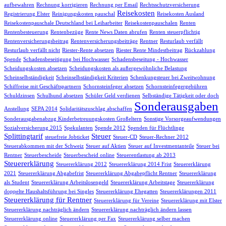
aufbewahren
Rechnung korrigieren
Rechnung per Email
Rechtsschutzversicherung
Reisekosten
Registrierung Elster
Reinigungskosten pauschal
Reisekosten Ausland
Reisekostenpauschale Deutschland bei Leiharbeiter
Reisekostenpauschalen
Renten
Rentenbesteuerung
Rentenbezüge
Rente News Daten abrufen
Renten steuerpflichtig
Rentenversicherungsbeitrag
Rentenversicherungsbeiträge
Rentner
Resturlaub verfällt
Resturlaub verfällt nicht
Riester-Rente absetzen
Riester Rente Mindestbeitrag
Rückzahlung
Spende
Schadensbeseitigung bei Hochwasser
Schadensbeseitung - Hochwasser
Scheidungskosten absetzen
Scheidungskosten als außergewöhnliche Belastung
Scheinselbständigkeit
Scheinselbständigkeit Kriterien
Schenkungsteuer bei Zweitwohnung
Schiffreise mit Geschäftspartnern
Schornsteinfeger absetzen
Schornsteinfegergebühren
Schuldzinsen
Schulhund absetzen
Schüler Geld verdienen
Selbständige Tätigkeit oder doch
Sonderausgaben
Anstellung
SEPA 2014
Solidaritätszuschlag abschaffen
Sonderausgabenabzug Kinderbetreuungskosten Großeltern
Sonstige Vorsorgeaufwendungen
Sozialversicherung 2015
Spekulanten
Spende 2012
Spenden für Flüchtlinge
Splittingtarif
Steuer
steuefreie Jobticket
Steuer-CD
Steuer-Rechner 2012
Steuerabkommen mit der Schweiz
Steuer auf Aktien
Steuer auf Investmentanteile
Steuer bei
Rentner
Steuerbescheide
Steuerbescheid online
Steuerentlastung ab 2013
Steuererklärung
Steuererklärung 2012
Steuererklärung 2014 Frist
Steuererklärung
2021
Steuererklärung Abgabefrist
Steuererklärung Abgabepflicht Rentner
Steuererklärung
als Student
Steuererklärung Arbeitslosengeld
Steuererklärung Arbeitstage
Steuererklärung
doppelte Haushaltsführung bei Singles
Steuererklärung Ehegatten
Steuererklärungen 2011
Steuererklärung für Rentner
Steuererklärung für Vereine
Steuererklärung mit Elster
Steuererklärung nachträglich ändern
Steuererklärung nachträglich ändern lassen
Steuererklärung online
Steuererklärung per Fax
Steuererklärung selber machen