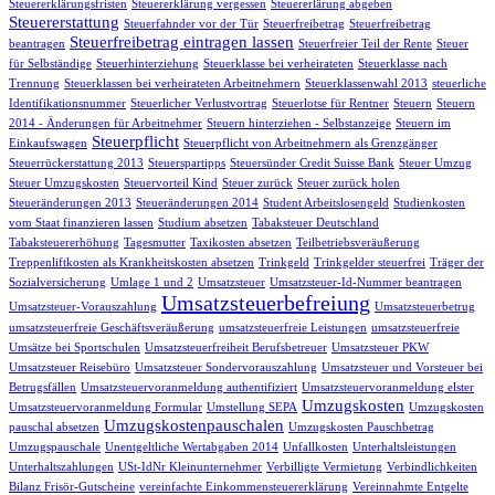
Steuererklärungsfristen
Steuererklärung vergessen
Steuererlärung abgeben
Steuererstattung
Steuerfahnder vor der Tür
Steuerfreibetrag
Steuerfreibetrag
Steuerfreibetrag eintragen lassen
beantragen
Steuerfreier Teil der Rente
Steuer
für Selbständige
Steuerhinterziehung
Steuerklasse bei verheirateten
Steuerklasse nach
Trennung
Steuerklassen bei verheirateten Arbeitnehmern
Steuerklassenwahl 2013
steuerliche
Identifikationsnummer
Steuerlicher Verlustvortrag
Steuerlotse für Rentner
Steuern
Steuern
2014 - Änderungen für Arbeitnehmer
Steuern hinterziehen - Selbstanzeige
Steuern im
Steuerpflicht
Einkaufswagen
Steuerpflicht von Arbeitnehmern als Grenzgänger
Steuerrückerstattung 2013
Steuerspartipps
Steuersünder Credit Suisse Bank
Steuer Umzug
Steuer Umzugskosten
Steuervorteil Kind
Steuer zurück
Steuer zurück holen
Steueränderungen 2013
Steueränderungen 2014
Student Arbeitslosengeld
Studienkosten
vom Staat finanzieren lassen
Studium absetzen
Tabaksteuer Deutschland
Tabaksteuererhöhung
Tagesmutter
Taxikosten absetzen
Teilbetriebsveräußerung
Treppenliftkosten als Krankheitskosten absetzen
Trinkgeld
Trinkgelder steuerfrei
Träger der
Sozialversicherung
Umlage 1 und 2
Umsatzsteuer
Umsatzsteuer-Id-Nummer beantragen
Umsatzsteuerbefreiung
Umsatzsteuer-Vorauszahlung
Umsatzsteuerbetrug
umsatzsteuerfreie Geschäftsveräußerung
umsatzsteuerfreie Leistungen
umsatzsteuerfreie
Umsätze bei Sportschulen
Umsatzsteuerfreiheit Berufsbetreuer
Umsatzsteuer PKW
Umsatzsteuer Reisebüro
Umsatzsteuer Sondervorauszahlung
Umsatzsteuer und Vorsteuer bei
Betrugsfällen
Umsatzsteuervoranmeldung authentifiziert
Umsatzsteuervoranmeldung elster
Umzugskosten
Umsatzsteuervoranmeldung Formular
Umstellung SEPA
Umzugskosten
Umzugskostenpauschalen
pauschal absetzen
Umzugskosten Pauschbetrag
Umzugspauschale
Unentgeltliche Wertabgaben 2014
Unfallkosten
Unterhaltsleistungen
Unterhaltszahlungen
USt-IdNr Kleinunternehmer
Verbilligte Vermietung
Verbindlichkeiten
Bilanz Frisör-Gutscheine
vereinfachte Einkommensteuererklärung
Vereinnahmte Entgelte