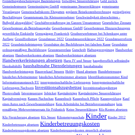
Freistellungsbescheinigung Bauleistungen
freiwillige Steuererklärung
Geld zurück
Gemeindesteuern
Gemeinnützige GmbH
gemeinsame Steuererklärung
gemeinsame
Veranlagung
Gemeinschaftskonto Ehegatten
geplante Reisekostenberechnung
geringfügige
Beschäftigung
Gesamtumsatz für Kleinunternehmer
Geschwindigkeit überschritten -
Bußgeld abzugsfähig?
Geschäftsveräußerung im Ganzen Umsatzsteuer
Gesetzlicher Zinssatz
Gewerbesteuer als Betriebsausgabe
Gewerbesteuer GmbH
Gewerbesteuer Hinzurechnungen
gewerbliche Einkünfte
Grenzgänger Frankreich
Grudnerwerbsteuer bei Schenkung unter
Auflage
Grundfreibetrag
Grundsteuer 2022
Grundsteuererklärung 2022
Grundsteuerreform
2022
Grundstücksleistungen
Grundsätze der Buchführung bei falschen Kasse
Grundsätze
ordnungsmäßiger Buchführung
Grunsteuererlass
Gutschrift
Haftungsvergütung
Handwerker
absetzen
Handwerkerkosten absetzen
Handwerkerleistung absetzen
Handwerkerleistungen absetzen
Hartz IV und Steuer
hauptberuflich selbständig
haushaltsnahe Dienstleistungen
Haushaltshilfe
haushaltsnahe
Handwerkerleistungen
Hausverkauf Steuern
Hobby
Hund absetzen
Hundebetreuung
häusliches Arbeitszimmer
häusliches Arbeitszimmer absetzen
Identifikationsnummer Kind
Informationsaustausch EU
innergemeinschaftliche Lieferungen
Innergemeinschaftliche
Investitionsabzugsbetrag
Lieferungen Nachweis
Investitionsabzugsbetrag
Photovoltaik
Istversteuerung
Jobticket
Kapitalerträge
Kapitalerträge Steuererklärung
Kapitalvermögen
Kassen-Nachschau
Kassenbuch
Kassenbuch Pflicht
Kassenprüfung
Kauf
eines Autos nach Gewerbeanmeldung
Kein Arbeitslohn bei Betriebsveranstaltung
kein
ermäßigter Mehrwertsteuersatz für Frühstück
Keine Steuererklärung
Kfz-Kosten absetzen
Kinder
Kfz-Versicherung absetzen
Kfz Steuer
Kilometerpauschale
Kinder 2012
Kinderbetreuungskosten
Kinderbetreuung absetzen
Kinderbetreuungskosten absetzen
Kinderbetreuungskosten steuerlich absetzen