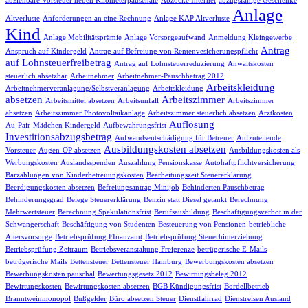
abziehbare Vorsteuer neben Kilometerpauschale
Abzocke Internet
abzugsfähige Geschenke
Anlage
Altverluste
Anforderungen an eine Rechnung
Anlage KAP Altverluste
Kind
Anlage Mobilitätsprämie
Anlage Vorsorgeaufwand
Anmeldung Kleingewerbe
Antrag
Anspruch auf Kindergeld
Antrag auf Befreiung von Rentenvesicherungspflicht
auf Lohnsteuerfreibetrag
Antrag auf Lohnsteuerreduzierung
Anwaltskosten
steuerlich absetzbar
Arbeitnehmer
Arbeitnehmer-Pauschbetrag 2012
Arbeitskleidung
Arbeitnehmerveranlagung/Selbstveranlagung
Arbeitskleidung
absetzen
Arbeitszimmer
Arbeitsmittel absetzen
Arbeitsunfall
Arbeitszimmer
absetzen
Arbeitszimmer Photovoltaikanlage
Arbeitszimmer steuerlich absetzen
Arztkosten
Auflösung
Au-Pair-Mädchen Kindergeld
Aufbewahrungsfrist
Investitionsabzugsbetrag
Aufwandsentschädigung für Betreuer
Aufzuteilende
Ausbildungskosten absetzen
Vorsteuer
Augen-OP absetzen
Ausbildungskosten als
Werbungskosten
Auslandsspenden
Auszahlung Pensionskasse
Autohaftpflichtversicherung
Barzahlungen von Kinderbetreuungskosten
Bearbeitungszeit Steuererklärung
Beerdigungskosten absetzen
Befreiungsantrag Minijob
Behinderten Pauschbetrag
Behinderungsgrad
Belege Steuererklärung
Benzin statt Diesel getankt
Berechnung
Mehrwertsteuer
Berechnung Spekulationsfrist
Berufsausbildung
Beschäftigungsverbot in der
Schwangerschaft
Beschäftigung von Studenten
Besteuerung von Pensionen
betriebliche
Altersvorsorge
Betriebsprüfung FInanzamt
Betriebsprüfung Steuerhinterziehung
Betriebsprüfung Zeitraum
Betriebsveranstaltung Freigrenze
betrügerische E-Mails
betrügerische Mails
Bettensteuer
Bettensteuer Hamburg
Bewerbungskosten absetzen
Bewerbungskosten pauschal
Bewertungsgesetz 2012
Bewirtungsbeleg 2012
Bewirtungskosten
Bewirtungskosten absetzen
BGB Kündigungsfrist
Bordellbetrieb
Branntweinmonopol
Bußgelder
Büro absetzen Steuer
Dienstfahrrad
Dienstreisen Ausland