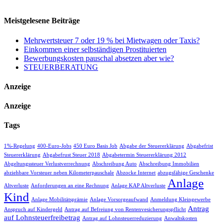
Meistgelesene Beiträge
Mehrwertsteuer 7 oder 19 % bei Mietwagen oder Taxis?
Einkommen einer selbständigen Prostituierten
Bewerbungskosten pauschal absetzen aber wie?
STEUERBERATUNG
Anzeige
Anzeige
Tags
1%-Regelung
400-Euro-Jobs
450 Euro Basis Job
Abgabe der Steuererklärung
Abgabefrist
Steuererklärung
Abgabefrust Steuer 2018
Abgabetermin Steuererklärung 2012
Abgeltungssteuer Verlustverrechnung
Abschreibung Auto
Abschreibung Immobilien
abziehbare Vorsteuer neben Kilometerpauschale
Abzocke Internet
abzugsfähige Geschenke
Anlage
Altverluste
Anforderungen an eine Rechnung
Anlage KAP Altverluste
Kind
Anlage Mobilitätsprämie
Anlage Vorsorgeaufwand
Anmeldung Kleingewerbe
Antrag
Anspruch auf Kindergeld
Antrag auf Befreiung von Rentenvesicherungspflicht
auf Lohnsteuerfreibetrag
Antrag auf Lohnsteuerreduzierung
Anwaltskosten