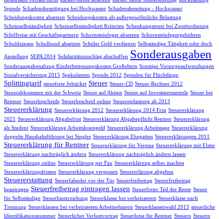
Spende
Schadensbeseitigung bei Hochwasser
Schadensbeseitung - Hochwasser
Scheidungskosten absetzen
Scheidungskosten als außergewöhnliche Belastung
Scheinselbständigkeit
Scheinselbständigkeit Kriterien
Schenkungsteuer bei Zweitwohnung
Schiffreise mit Geschäftspartnern
Schornsteinfeger absetzen
Schornsteinfegergebühren
Schuldzinsen
Schulhund absetzen
Schüler Geld verdienen
Selbständige Tätigkeit oder doch
Sonderausgaben
Anstellung
SEPA 2014
Solidaritätszuschlag abschaffen
Sonderausgabenabzug Kinderbetreuungskosten Großeltern
Sonstige Vorsorgeaufwendungen
Sozialversicherung 2015
Spekulanten
Spende 2012
Spenden für Flüchtlinge
Splittingtarif
Steuer
steuefreie Jobticket
Steuer-CD
Steuer-Rechner 2012
Steuerabkommen mit der Schweiz
Steuer auf Aktien
Steuer auf Investmentanteile
Steuer bei
Rentner
Steuerbescheide
Steuerbescheid online
Steuerentlastung ab 2013
Steuererklärung
Steuererklärung 2012
Steuererklärung 2014 Frist
Steuererklärung
2021
Steuererklärung Abgabefrist
Steuererklärung Abgabepflicht Rentner
Steuererklärung
als Student
Steuererklärung Arbeitslosengeld
Steuererklärung Arbeitstage
Steuererklärung
doppelte Haushaltsführung bei Singles
Steuererklärung Ehegatten
Steuererklärungen 2011
Steuererklärung für Rentner
Steuererklärung für Vereine
Steuererklärung mit Elster
Steuererklärung nachträglich ändern
Steuererklärung nachträglich ändern lassen
Steuererklärung online
Steuererklärung per Fax
Steuererklärung selber machen
Steuererklärungsfristen
Steuererklärung vergessen
Steuererlärung abgeben
Steuererstattung
Steuerfahnder vor der Tür
Steuerfreibetrag
Steuerfreibetrag
Steuerfreibetrag eintragen lassen
beantragen
Steuerfreier Teil der Rente
Steuer
für Selbständige
Steuerhinterziehung
Steuerklasse bei verheirateten
Steuerklasse nach
Trennung
Steuerklassen bei verheirateten Arbeitnehmern
Steuerklassenwahl 2013
steuerliche
Identifikationsnummer
Steuerlicher Verlustvortrag
Steuerlotse für Rentner
Steuern
Steuern