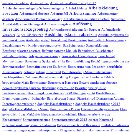
steuerlich absetzbar
Arbeitnehmer
Arbeitnehmer-Pauschbetrag 2012
Arbeitskleidung
Arbeitnehmerveranlagung/Selbstveranlagung
Arbeitskleidung
absetzen
Arbeitszimmer
Arbeitsmittel absetzen
Arbeitsunfall
Arbeitszimmer
absetzen
Arbeitszimmer Photovoltaikanlage
Arbeitszimmer steuerlich absetzen
Arztkosten
Auflösung
Au-Pair-Mädchen Kindergeld
Aufbewahrungsfrist
Investitionsabzugsbetrag
Aufwandsentschädigung für Betreuer
Aufzuteilende
Ausbildungskosten absetzen
Vorsteuer
Augen-OP absetzen
Ausbildungskosten als
Werbungskosten
Auslandsspenden
Auszahlung Pensionskasse
Autohaftpflichtversicherung
Barzahlungen von Kinderbetreuungskosten
Bearbeitungszeit Steuererklärung
Beerdigungskosten absetzen
Befreiungsantrag Minijob
Behinderten Pauschbetrag
Behinderungsgrad
Belege Steuererklärung
Benzin statt Diesel getankt
Berechnung
Mehrwertsteuer
Berechnung Spekulationsfrist
Berufsausbildung
Beschäftigungsverbot in der
Schwangerschaft
Beschäftigung von Studenten
Besteuerung von Pensionen
betriebliche
Altersvorsorge
Betriebsprüfung FInanzamt
Betriebsprüfung Steuerhinterziehung
Betriebsprüfung Zeitraum
Betriebsveranstaltung Freigrenze
betrügerische E-Mails
betrügerische Mails
Bettensteuer
Bettensteuer Hamburg
Bewerbungskosten absetzen
Bewerbungskosten pauschal
Bewertungsgesetz 2012
Bewirtungsbeleg 2012
Bewirtungskosten
Bewirtungskosten absetzen
BGB Kündigungsfrist
Bordellbetrieb
Branntweinmonopol
Bußgelder
Büro absetzen Steuer
Dienstfahrrad
Dienstreisen Ausland
Dienstwagenbesteuerung
doppelte Haushaltsführung
doppelte Haushaltsführung 2012
doppelte Haushaltsführung Steuer
Durchlaufende Posten
Dürfen Flüchtlinge arbeiten
Ebay
gewerblich
Ebay Verkäufer
Ehegattenarbeitsverhältnis
Ehegattenarbeitsvertrag
Ehegattentarif
Ehrenamtsfreibetrag
Ehrenamtspauschale 2013
eigener Hausstand
Eigentumswohnung steuerlich absetzen
Eigenverbrauch und Restaurant
Einfuhrumsatzsteuer
Erstattung
Eingetragener Lebenspartner - Ehegattensplitting
Einkommen einer Prostituierten