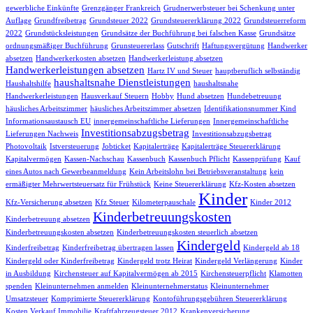
gewerbliche Einkünfte
Grenzgänger Frankreich
Grudnerwerbsteuer bei Schenkung unter
Auflage
Grundfreibetrag
Grundsteuer 2022
Grundsteuererklärung 2022
Grundsteuerreform
2022
Grundstücksleistungen
Grundsätze der Buchführung bei falschen Kasse
Grundsätze
ordnungsmäßiger Buchführung
Grunsteuererlass
Gutschrift
Haftungsvergütung
Handwerker
absetzen
Handwerkerkosten absetzen
Handwerkerleistung absetzen
Handwerkerleistungen absetzen
Hartz IV und Steuer
hauptberuflich selbständig
haushaltsnahe Dienstleistungen
Haushaltshilfe
haushaltsnahe
Handwerkerleistungen
Hausverkauf Steuern
Hobby
Hund absetzen
Hundebetreuung
häusliches Arbeitszimmer
häusliches Arbeitszimmer absetzen
Identifikationsnummer Kind
Informationsaustausch EU
innergemeinschaftliche Lieferungen
Innergemeinschaftliche
Investitionsabzugsbetrag
Lieferungen Nachweis
Investitionsabzugsbetrag
Photovoltaik
Istversteuerung
Jobticket
Kapitalerträge
Kapitalerträge Steuererklärung
Kapitalvermögen
Kassen-Nachschau
Kassenbuch
Kassenbuch Pflicht
Kassenprüfung
Kauf
eines Autos nach Gewerbeanmeldung
Kein Arbeitslohn bei Betriebsveranstaltung
kein
ermäßigter Mehrwertsteuersatz für Frühstück
Keine Steuererklärung
Kfz-Kosten absetzen
Kinder
Kfz-Versicherung absetzen
Kfz Steuer
Kilometerpauschale
Kinder 2012
Kinderbetreuungskosten
Kinderbetreuung absetzen
Kinderbetreuungskosten absetzen
Kinderbetreuungskosten steuerlich absetzen
Kindergeld
Kinderfreibetrag
Kinderfreibetrag übertragen lassen
Kindergeld ab 18
Kindergeld oder Kinderfreibetrag
Kindergeld trotz Heirat
Kindergeld Verlängerung
Kinder
in Ausbildung
Kirchensteuer auf Kapitalvermögen ab 2015
Kirchensteuerpflicht
Klamotten
spenden
Kleinunternehmen anmelden
Kleinunternehmerstatus
Kleinunternehmer
Umsatzsteuer
Komprimierte Steuererklärung
Kontoführungsgebühren Steuererklärung
Kosten Verkauf Immobilie
Kraftfahrzeugsteuer 2012
Krankenversicherung