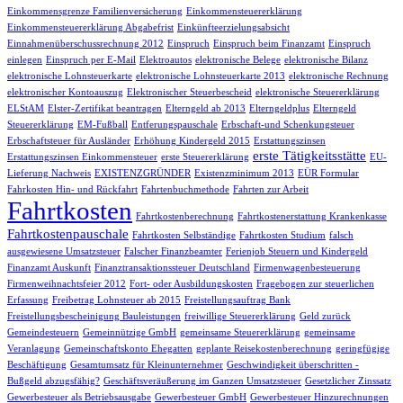
Einkommensgrenze Familienversicherung
Einkommensteuererklärung
Einkommensteuererklärung Abgabefrist
Einkünfteerzielungsabsicht
Einnahmenüberschussrechnung 2012
Einspruch
Einspruch beim Finanzamt
Einspruch
einlegen
Einspruch per E-Mail
Elektroautos
elektronische Belege
elektronische Bilanz
elektronische Lohnsteuerkarte
elektronische Lohnsteuerkarte 2013
elektronische Rechnung
elektronischer Kontoauszug
Elektronischer Steuerbescheid
elektronische Steuererklärung
ELStAM
Elster-Zertifikat beantragen
Elterngeld ab 2013
Elterngeldplus
Elterngeld
Steuererklärung
EM-Fußball
Entferungspauschale
Erbschaft-und Schenkungsteuer
Erbschaftsteuer für Ausländer
Erhöhung Kindergeld 2015
Erstattungszinsen
erste Tätigkeitsstätte
Erstattungszinsen Einkommensteuer
erste Steuererklärung
EU-
Lieferung Nachweis
EXISTENZGRÜNDER
Existenzminimum 2013
EÜR Formular
Fahrkosten Hin- und Rückfahrt
Fahrtenbuchmethode
Fahrten zur Arbeit
Fahrtkosten
Fahrtkostenberechnung
Fahrtkostenerstattung Krankenkasse
Fahrtkostenpauschale
Fahrtkosten Selbständige
Fahrtkosten Studium
falsch
ausgewiesene Umsatzsteuer
Falscher Finanzbeamter
Ferienjob Steuern und Kindergeld
Finanzamt Auskunft
Finanztransaktionssteuer Deutschland
Firmenwagenbesteuerung
Firmenweihnachtsfeier 2012
Fort- oder Ausbildungskosten
Fragebogen zur steuerlichen
Erfassung
Freibetrag Lohnsteuer ab 2015
Freistellungsauftrag Bank
Freistellungsbescheinigung Bauleistungen
freiwillige Steuererklärung
Geld zurück
Gemeindesteuern
Gemeinnützige GmbH
gemeinsame Steuererklärung
gemeinsame
Veranlagung
Gemeinschaftskonto Ehegatten
geplante Reisekostenberechnung
geringfügige
Beschäftigung
Gesamtumsatz für Kleinunternehmer
Geschwindigkeit überschritten -
Bußgeld abzugsfähig?
Geschäftsveräußerung im Ganzen Umsatzsteuer
Gesetzlicher Zinssatz
Gewerbesteuer als Betriebsausgabe
Gewerbesteuer GmbH
Gewerbesteuer Hinzurechnungen