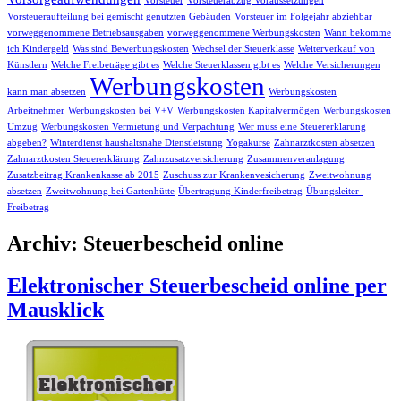
Vorsteuer
Vorsteuerabzug Voraussetzungen
Vorsteueraufteilung bei gemischt genutzten Gebäuden
Vorsteuer im Folgejahr abziehbar
vorweggenommene Betriebsausgaben
vorweggenommene Werbungskosten
Wann bekomme
ich Kindergeld
Was sind Bewerbungskosten
Wechsel der Steuerklasse
Weiterverkauf von
Künstlern
Welche Freibeträge gibt es
Welche Steuerklassen gibt es
Welche Versicherungen
Werbungskosten
kann man absetzen
Werbungskosten
Arbeitnehmer
Werbungskosten bei V+V
Werbungskosten Kapitalvermögen
Werbungskosten
Umzug
Werbungskosten Vermietung und Verpachtung
Wer muss eine Steuererklärung
abgeben?
Winterdienst haushaltsnahe Dienstleistung
Yogakurse
Zahnarztkosten absetzen
Zahnarztkosten Steuererklärung
Zahnzusatzversicherung
Zusammenveranlagung
Zusatzbeitrag Krankenkasse ab 2015
Zuschuss zur Krankenvesicherung
Zweitwohnung
absetzen
Zweitwohnung bei Gartenhütte
Übertragung Kinderfreibetrag
Übungsleiter-
Freibetrag
Archiv: Steuerbescheid online
Elektronischer Steuerbescheid online per
Mausklick