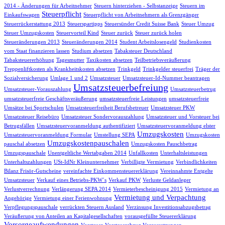
2014 - Änderungen für Arbeitnehmer
Steuern hinterziehen - Selbstanzeige
Steuern im
Steuerpflicht
Einkaufswagen
Steuerpflicht von Arbeitnehmern als Grenzgänger
Steuerrückerstattung 2013
Steuerspartipps
Steuersünder Credit Suisse Bank
Steuer Umzug
Steuer Umzugskosten
Steuervorteil Kind
Steuer zurück
Steuer zurück holen
Steueränderungen 2013
Steueränderungen 2014
Student Arbeitslosengeld
Studienkosten
vom Staat finanzieren lassen
Studium absetzen
Tabaksteuer Deutschland
Tabaksteuererhöhung
Tagesmutter
Taxikosten absetzen
Teilbetriebsveräußerung
Treppenliftkosten als Krankheitskosten absetzen
Trinkgeld
Trinkgelder steuerfrei
Träger der
Sozialversicherung
Umlage 1 und 2
Umsatzsteuer
Umsatzsteuer-Id-Nummer beantragen
Umsatzsteuerbefreiung
Umsatzsteuer-Vorauszahlung
Umsatzsteuerbetrug
umsatzsteuerfreie Geschäftsveräußerung
umsatzsteuerfreie Leistungen
umsatzsteuerfreie
Umsätze bei Sportschulen
Umsatzsteuerfreiheit Berufsbetreuer
Umsatzsteuer PKW
Umsatzsteuer Reisebüro
Umsatzsteuer Sondervorauszahlung
Umsatzsteuer und Vorsteuer bei
Betrugsfällen
Umsatzsteuervoranmeldung authentifiziert
Umsatzsteuervoranmeldung elster
Umzugskosten
Umsatzsteuervoranmeldung Formular
Umstellung SEPA
Umzugskosten
Umzugskostenpauschalen
pauschal absetzen
Umzugskosten Pauschbetrag
Umzugspauschale
Unentgeltliche Wertabgaben 2014
Unfallkosten
Unterhaltsleistungen
Unterhaltszahlungen
USt-IdNr Kleinunternehmer
Verbilligte Vermietung
Verbindlichkeiten
Bilanz Frisör-Gutscheine
vereinfachte Einkommensteuererklärung
Vereinnahmte Entgelte
Umsatzsteuer
Verkauf eines Betriebs-PKW´s
Verkauf PKW
Verluste Geldanleger
Verlustverrechnung
Verlängerung SEPA 2014
Vermieterbescheinigung 2015
Vermietung an
Vermietung und Verpachtung
Angehörige
Vermietung einer Ferienwohnung
Verpflegungspauschale
verrückten Steuern Ausland
Verzinsung Investitionsabzugsbetrag
Veräußerung von Anteilen an Kapitalgesellschaften
vorausgefüllte Steuererklärung
Vorsorgeaufwendungen