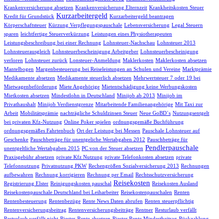
Krankenversicherung absetzen
Krankenversicherung Elternzeit
Krankheitskosten Steuer
Kurzarbeitergeld
Kredit für Grundstück
Kurzarbeitergeld beantragen
Körperschaftsteuer
Kürzung Verpflegungspauschale
Lebensversicherung
Legal Steuern
sparen
leichtfertige Steuerverkürzung
Leistungen eines Physiotherapeuten
Leistungsbeschreibung bei einer Rechnung
Lohnsteuer-Nachschau
Lohnsteuer 2013
Lohnsteuerausgleich
Lohnsteuerbescheinigung Arbeitgeber
Lohnsteuerbescheinigung
verloren
Lohnsteuer zurück
Lonsteuer-Anmeldung
Maklerkosten
Maklerkosten absetzen
Mantelbogen
Margenbesteuerung bei Reiseleistungen an Schulen und Vereine
Marktprämie
Medikamente absetzen
Medikamente steuerlich absetzen
Mehrwertsteuer 7 oder 19 bei
Mietwagenbeförderung
Miete Angehörige
Mietentschädigung keine Werbungskosten
Mietkosten absetzen
Mindestlohn in Deutschland
Minijob ab 2013
Minijob im
Privathaushalt
Minijob Verdienstgrenze
Mitarbeitende Familienangehörige
Mit Taxi zur
Arbeit
Mobilitätsprämie
nachträgliche Schuldzinsen Steuer
Neue GoBD´s
Nutzungsentgelt
bei privaten Kfz-Nutzung
Online Poker spielen
ordnungsgemäße Buchführung
ordnungsgemäßes Fahrtenbuch
Ort der Leistung bei Messen
Pauschale Lohnsteuer auf
Geschenke
Pauschbeträge für unentgeliche Wertabgaben 2012
Pauschbeträge für
Pendlerpauschale
unentgeltliche Wertabgaben 2015
PC von der Steuer absetzen
Praxisgebühr absetzen
private Kfz Nutzung
private Telefonkosten absetzen
private
Telefonnutzung
Privatnutzung PKW
Rechengrößen Sozialversicherung 2013
Rechnungen
aufbewahren
Rechnung korrigieren
Rechnung per Email
Rechtsschutzversicherung
Reisekosten
Registrierung Elster
Reinigungskosten pauschal
Reisekosten Ausland
Reisekostenpauschale Deutschland bei Leiharbeiter
Reisekostenpauschalen
Renten
Rentenbesteuerung
Rentenbezüge
Rente News Daten abrufen
Renten steuerpflichtig
Rentenversicherungsbeitrag
Rentenversicherungsbeiträge
Rentner
Resturlaub verfällt
Resturlaub verfällt nicht
Riester-Rente absetzen
Riester Rente Mindestbeitrag
Rückzahlung