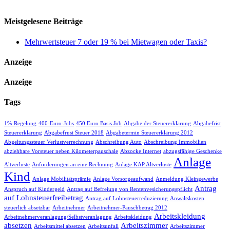
Meistgelesene Beiträge
Mehrwertsteuer 7 oder 19 % bei Mietwagen oder Taxis?
Anzeige
Anzeige
Tags
1%-Regelung
400-Euro-Jobs
450 Euro Basis Job
Abgabe der Steuererklärung
Abgabefrist
Steuererklärung
Abgabefrust Steuer 2018
Abgabetermin Steuererklärung 2012
Abgeltungssteuer Verlustverrechnung
Abschreibung Auto
Abschreibung Immobilien
abziehbare Vorsteuer neben Kilometerpauschale
Abzocke Internet
abzugsfähige Geschenke
Anlage
Altverluste
Anforderungen an eine Rechnung
Anlage KAP Altverluste
Kind
Anlage Mobilitätsprämie
Anlage Vorsorgeaufwand
Anmeldung Kleingewerbe
Antrag
Anspruch auf Kindergeld
Antrag auf Befreiung von Rentenvesicherungspflicht
auf Lohnsteuerfreibetrag
Antrag auf Lohnsteuerreduzierung
Anwaltskosten
steuerlich absetzbar
Arbeitnehmer
Arbeitnehmer-Pauschbetrag 2012
Arbeitskleidung
Arbeitnehmerveranlagung/Selbstveranlagung
Arbeitskleidung
absetzen
Arbeitszimmer
Arbeitsmittel absetzen
Arbeitsunfall
Arbeitszimmer