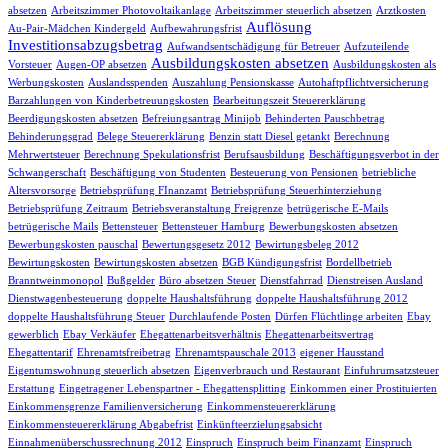
absetzen
Arbeitszimmer Photovoltaikanlage
Arbeitszimmer steuerlich absetzen
Arztkosten
Auflösung
Au-Pair-Mädchen Kindergeld
Aufbewahrungsfrist
Investitionsabzugsbetrag
Aufwandsentschädigung für Betreuer
Aufzuteilende
Ausbildungskosten absetzen
Vorsteuer
Augen-OP absetzen
Ausbildungskosten als
Werbungskosten
Auslandsspenden
Auszahlung Pensionskasse
Autohaftpflichtversicherung
Barzahlungen von Kinderbetreuungskosten
Bearbeitungszeit Steuererklärung
Beerdigungskosten absetzen
Befreiungsantrag Minijob
Behinderten Pauschbetrag
Behinderungsgrad
Belege Steuererklärung
Benzin statt Diesel getankt
Berechnung
Mehrwertsteuer
Berechnung Spekulationsfrist
Berufsausbildung
Beschäftigungsverbot in der
Schwangerschaft
Beschäftigung von Studenten
Besteuerung von Pensionen
betriebliche
Altersvorsorge
Betriebsprüfung FInanzamt
Betriebsprüfung Steuerhinterziehung
Betriebsprüfung Zeitraum
Betriebsveranstaltung Freigrenze
betrügerische E-Mails
betrügerische Mails
Bettensteuer
Bettensteuer Hamburg
Bewerbungskosten absetzen
Bewerbungskosten pauschal
Bewertungsgesetz 2012
Bewirtungsbeleg 2012
Bewirtungskosten
Bewirtungskosten absetzen
BGB Kündigungsfrist
Bordellbetrieb
Branntweinmonopol
Bußgelder
Büro absetzen Steuer
Dienstfahrrad
Dienstreisen Ausland
Dienstwagenbesteuerung
doppelte Haushaltsführung
doppelte Haushaltsführung 2012
doppelte Haushaltsführung Steuer
Durchlaufende Posten
Dürfen Flüchtlinge arbeiten
Ebay
gewerblich
Ebay Verkäufer
Ehegattenarbeitsverhältnis
Ehegattenarbeitsvertrag
Ehegattentarif
Ehrenamtsfreibetrag
Ehrenamtspauschale 2013
eigener Hausstand
Eigentumswohnung steuerlich absetzen
Eigenverbrauch und Restaurant
Einfuhrumsatzsteuer
Erstattung
Eingetragener Lebenspartner - Ehegattensplitting
Einkommen einer Prostituierten
Einkommensgrenze Familienversicherung
Einkommensteuererklärung
Einkommensteuererklärung Abgabefrist
Einkünfteerzielungsabsicht
Einnahmenüberschussrechnung 2012
Einspruch
Einspruch beim Finanzamt
Einspruch