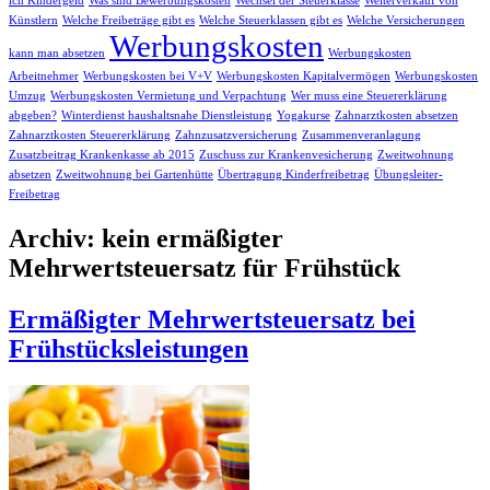
ich Kindergeld
Was sind Bewerbungskosten
Wechsel der Steuerklasse
Weiterverkauf von
Künstlern
Welche Freibeträge gibt es
Welche Steuerklassen gibt es
Welche Versicherungen
Werbungskosten
kann man absetzen
Werbungskosten
Arbeitnehmer
Werbungskosten bei V+V
Werbungskosten Kapitalvermögen
Werbungskosten
Umzug
Werbungskosten Vermietung und Verpachtung
Wer muss eine Steuererklärung
abgeben?
Winterdienst haushaltsnahe Dienstleistung
Yogakurse
Zahnarztkosten absetzen
Zahnarztkosten Steuererklärung
Zahnzusatzversicherung
Zusammenveranlagung
Zusatzbeitrag Krankenkasse ab 2015
Zuschuss zur Krankenvesicherung
Zweitwohnung
absetzen
Zweitwohnung bei Gartenhütte
Übertragung Kinderfreibetrag
Übungsleiter-
Freibetrag
Archiv: kein ermäßigter
Mehrwertsteuersatz für Frühstück
Ermäßigter Mehrwertsteuersatz bei
Frühstücksleistungen