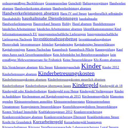
ordnungsmäßiger Buchführung
Grunsteuererlass
Gutschrift
Haftungsvergütung
Handwerker
absetzen
Handwerkerkosten absetzen
Handwerkerleistung absetzen
Handwerkerleistungen absetzen
Hartz IV und Steuer
hauptberuflich selbständig
haushaltsnahe Dienstleistungen
Haushaltshilfe
haushaltsnahe
Handwerkerleistungen
Hausverkauf Steuern
Hobby
Hund absetzen
Hundebetreuung
häusliches Arbeitszimmer
häusliches Arbeitszimmer absetzen
Identifikationsnummer Kind
Informationsaustausch EU
innergemeinschaftliche Lieferungen
Innergemeinschaftliche
Investitionsabzugsbetrag
Lieferungen Nachweis
Investitionsabzugsbetrag
Photovoltaik
Istversteuerung
Jobticket
Kapitalerträge
Kapitalerträge Steuererklärung
Kapitalvermögen
Kassen-Nachschau
Kassenbuch
Kassenbuch Pflicht
Kassenprüfung
Kauf
eines Autos nach Gewerbeanmeldung
Kein Arbeitslohn bei Betriebsveranstaltung
kein
ermäßigter Mehrwertsteuersatz für Frühstück
Keine Steuererklärung
Kfz-Kosten absetzen
Kinder
Kfz-Versicherung absetzen
Kfz Steuer
Kilometerpauschale
Kinder 2012
Kinderbetreuungskosten
Kinderbetreuung absetzen
Kinderbetreuungskosten absetzen
Kinderbetreuungskosten steuerlich absetzen
Kindergeld
Kinderfreibetrag
Kinderfreibetrag übertragen lassen
Kindergeld ab 18
Kindergeld oder Kinderfreibetrag
Kindergeld trotz Heirat
Kindergeld Verlängerung
Kinder
in Ausbildung
Kirchensteuer auf Kapitalvermögen ab 2015
Kirchensteuerpflicht
Klamotten
spenden
Kleinunternehmen anmelden
Kleinunternehmerstatus
Kleinunternehmer
Umsatzsteuer
Komprimierte Steuererklärung
Kontoführungsgebühren Steuererklärung
Kosten Verkauf Immobilie
Kraftfahrzeugsteuer 2012
Krankenversicherung
Krankenversicherung absetzen
Krankenversicherung Elternzeit
Krankheitskosten Steuer
Kurzarbeitergeld
Kredit für Grundstück
Kurzarbeitergeld beantragen
Körperschaftsteuer
Kürzung Verpflegungspauschale
Lebensversicherung
Legal Steuern