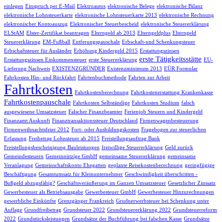
einlegen
Einspruch per E-Mail
Elektroautos
elektronische Belege
elektronische Bilanz
elektronische Lohnsteuerkarte
elektronische Lohnsteuerkarte 2013
elektronische Rechnung
elektronischer Kontoauszug
Elektronischer Steuerbescheid
elektronische Steuererklärung
ELStAM
Elster-Zertifikat beantragen
Elterngeld ab 2013
Elterngeldplus
Elterngeld
Steuererklärung
EM-Fußball
Entferungspauschale
Erbschaft-und Schenkungsteuer
Erbschaftsteuer für Ausländer
Erhöhung Kindergeld 2015
Erstattungszinsen
erste Tätigkeitsstätte
Erstattungszinsen Einkommensteuer
erste Steuererklärung
EU-
Lieferung Nachweis
EXISTENZGRÜNDER
Existenzminimum 2013
EÜR Formular
Fahrkosten Hin- und Rückfahrt
Fahrtenbuchmethode
Fahrten zur Arbeit
Fahrtkosten
Fahrtkostenberechnung
Fahrtkostenerstattung Krankenkasse
Fahrtkostenpauschale
Fahrtkosten Selbständige
Fahrtkosten Studium
falsch
ausgewiesene Umsatzsteuer
Falscher Finanzbeamter
Ferienjob Steuern und Kindergeld
Finanzamt Auskunft
Finanztransaktionssteuer Deutschland
Firmenwagenbesteuerung
Firmenweihnachtsfeier 2012
Fort- oder Ausbildungskosten
Fragebogen zur steuerlichen
Erfassung
Freibetrag Lohnsteuer ab 2015
Freistellungsauftrag Bank
Freistellungsbescheinigung Bauleistungen
freiwillige Steuererklärung
Geld zurück
Gemeindesteuern
Gemeinnützige GmbH
gemeinsame Steuererklärung
gemeinsame
Veranlagung
Gemeinschaftskonto Ehegatten
geplante Reisekostenberechnung
geringfügige
Beschäftigung
Gesamtumsatz für Kleinunternehmer
Geschwindigkeit überschritten -
Bußgeld abzugsfähig?
Geschäftsveräußerung im Ganzen Umsatzsteuer
Gesetzlicher Zinssatz
Gewerbesteuer als Betriebsausgabe
Gewerbesteuer GmbH
Gewerbesteuer Hinzurechnungen
gewerbliche Einkünfte
Grenzgänger Frankreich
Grudnerwerbsteuer bei Schenkung unter
Auflage
Grundfreibetrag
Grundsteuer 2022
Grundsteuererklärung 2022
Grundsteuerreform
2022
Grundstücksleistungen
Grundsätze der Buchführung bei falschen Kasse
Grundsätze