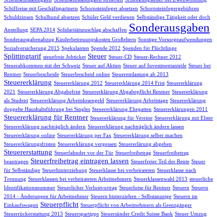
Schiffreise mit Geschäftspartnern
Schornsteinfeger absetzen
Schornsteinfegergebühren
Schuldzinsen
Schulhund absetzen
Schüler Geld verdienen
Selbständige Tätigkeit oder doch
Sonderausgaben
Anstellung
SEPA 2014
Solidaritätszuschlag abschaffen
Sonderausgabenabzug Kinderbetreuungskosten Großeltern
Sonstige Vorsorgeaufwendungen
Sozialversicherung 2015
Spekulanten
Spende 2012
Spenden für Flüchtlinge
Splittingtarif
Steuer
steuefreie Jobticket
Steuer-CD
Steuer-Rechner 2012
Steuerabkommen mit der Schweiz
Steuer auf Aktien
Steuer auf Investmentanteile
Steuer bei
Rentner
Steuerbescheide
Steuerbescheid online
Steuerentlastung ab 2013
Steuererklärung
Steuererklärung 2012
Steuererklärung 2014 Frist
Steuererklärung
2021
Steuererklärung Abgabefrist
Steuererklärung Abgabepflicht Rentner
Steuererklärung
als Student
Steuererklärung Arbeitslosengeld
Steuererklärung Arbeitstage
Steuererklärung
doppelte Haushaltsführung bei Singles
Steuererklärung Ehegatten
Steuererklärungen 2011
Steuererklärung für Rentner
Steuererklärung für Vereine
Steuererklärung mit Elster
Steuererklärung nachträglich ändern
Steuererklärung nachträglich ändern lassen
Steuererklärung online
Steuererklärung per Fax
Steuererklärung selber machen
Steuererklärungsfristen
Steuererklärung vergessen
Steuererlärung abgeben
Steuererstattung
Steuerfahnder vor der Tür
Steuerfreibetrag
Steuerfreibetrag
Steuerfreibetrag eintragen lassen
beantragen
Steuerfreier Teil der Rente
Steuer
für Selbständige
Steuerhinterziehung
Steuerklasse bei verheirateten
Steuerklasse nach
Trennung
Steuerklassen bei verheirateten Arbeitnehmern
Steuerklassenwahl 2013
steuerliche
Identifikationsnummer
Steuerlicher Verlustvortrag
Steuerlotse für Rentner
Steuern
Steuern
2014 - Änderungen für Arbeitnehmer
Steuern hinterziehen - Selbstanzeige
Steuern im
Steuerpflicht
Einkaufswagen
Steuerpflicht von Arbeitnehmern als Grenzgänger
Steuerrückerstattung 2013
Steuerspartipps
Steuersünder Credit Suisse Bank
Steuer Umzug