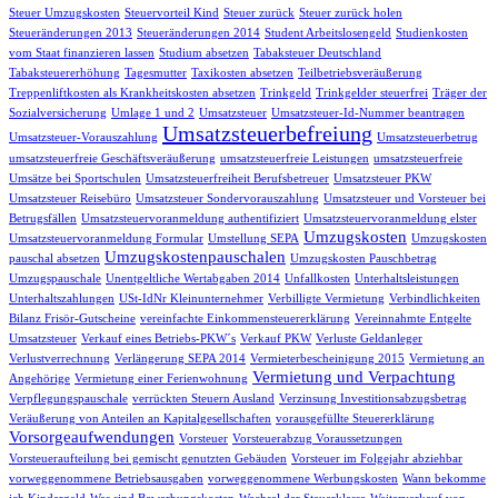
Steuer Umzugskosten
Steuervorteil Kind
Steuer zurück
Steuer zurück holen
Steueränderungen 2013
Steueränderungen 2014
Student Arbeitslosengeld
Studienkosten
vom Staat finanzieren lassen
Studium absetzen
Tabaksteuer Deutschland
Tabaksteuererhöhung
Tagesmutter
Taxikosten absetzen
Teilbetriebsveräußerung
Treppenliftkosten als Krankheitskosten absetzen
Trinkgeld
Trinkgelder steuerfrei
Träger der
Sozialversicherung
Umlage 1 und 2
Umsatzsteuer
Umsatzsteuer-Id-Nummer beantragen
Umsatzsteuerbefreiung
Umsatzsteuer-Vorauszahlung
Umsatzsteuerbetrug
umsatzsteuerfreie Geschäftsveräußerung
umsatzsteuerfreie Leistungen
umsatzsteuerfreie
Umsätze bei Sportschulen
Umsatzsteuerfreiheit Berufsbetreuer
Umsatzsteuer PKW
Umsatzsteuer Reisebüro
Umsatzsteuer Sondervorauszahlung
Umsatzsteuer und Vorsteuer bei
Betrugsfällen
Umsatzsteuervoranmeldung authentifiziert
Umsatzsteuervoranmeldung elster
Umzugskosten
Umsatzsteuervoranmeldung Formular
Umstellung SEPA
Umzugskosten
Umzugskostenpauschalen
pauschal absetzen
Umzugskosten Pauschbetrag
Umzugspauschale
Unentgeltliche Wertabgaben 2014
Unfallkosten
Unterhaltsleistungen
Unterhaltszahlungen
USt-IdNr Kleinunternehmer
Verbilligte Vermietung
Verbindlichkeiten
Bilanz Frisör-Gutscheine
vereinfachte Einkommensteuererklärung
Vereinnahmte Entgelte
Umsatzsteuer
Verkauf eines Betriebs-PKW´s
Verkauf PKW
Verluste Geldanleger
Verlustverrechnung
Verlängerung SEPA 2014
Vermieterbescheinigung 2015
Vermietung an
Vermietung und Verpachtung
Angehörige
Vermietung einer Ferienwohnung
Verpflegungspauschale
verrückten Steuern Ausland
Verzinsung Investitionsabzugsbetrag
Veräußerung von Anteilen an Kapitalgesellschaften
vorausgefüllte Steuererklärung
Vorsorgeaufwendungen
Vorsteuer
Vorsteuerabzug Voraussetzungen
Vorsteueraufteilung bei gemischt genutzten Gebäuden
Vorsteuer im Folgejahr abziehbar
vorweggenommene Betriebsausgaben
vorweggenommene Werbungskosten
Wann bekomme