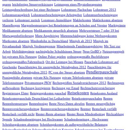
sparen
leichtfertige Steuerverkürzung
Leistungen eines Physiotherapeuten
Leistungsbeschreibung bei einer Rechnung
Lohnsteuer-Nachschau
Lohnsteuer 2013
Lohnsteuerausgleich
Lohnsteuerbescheinigung Arbeitgeber
Lohnsteuerbescheinigung
verloren
Lohnsteuer zurück
Lonsteuer-Anmeldung
Maklerkosten
Maklerkosten absetzen
Mantelbogen
Margenbesteuerung bei Reiseleistungen an Schulen und Vereine
Marktprämie
Medikamente absetzen
Medikamente steuerlich absetzen
Mehrwertsteuer 7 oder 19 bei
Mietwagenbeförderung
Miete Angehörige
Mietentschädigung keine Werbungskosten
Mietkosten absetzen
Mindestlohn in Deutschland
Minijob ab 2013
Minijob im
Privathaushalt
Minijob Verdienstgrenze
Mitarbeitende Familienangehörige
Mit Taxi zur
Arbeit
Mobilitätsprämie
nachträgliche Schuldzinsen Steuer
Neue GoBD´s
Nutzungsentgelt
bei privaten Kfz-Nutzung
Online Poker spielen
ordnungsgemäße Buchführung
ordnungsgemäßes Fahrtenbuch
Ort der Leistung bei Messen
Pauschale Lohnsteuer auf
Geschenke
Pauschbeträge für unentgeliche Wertabgaben 2012
Pauschbeträge für
Pendlerpauschale
unentgeltliche Wertabgaben 2015
PC von der Steuer absetzen
Praxisgebühr absetzen
private Kfz Nutzung
private Telefonkosten absetzen
private
Telefonnutzung
Privatnutzung PKW
Rechengrößen Sozialversicherung 2013
Rechnungen
aufbewahren
Rechnung korrigieren
Rechnung per Email
Rechtsschutzversicherung
Reisekosten
Registrierung Elster
Reinigungskosten pauschal
Reisekosten Ausland
Reisekostenpauschale Deutschland bei Leiharbeiter
Reisekostenpauschalen
Renten
Rentenbesteuerung
Rentenbezüge
Rente News Daten abrufen
Renten steuerpflichtig
Rentenversicherungsbeitrag
Rentenversicherungsbeiträge
Rentner
Resturlaub verfällt
Resturlaub verfällt nicht
Riester-Rente absetzen
Riester Rente Mindestbeitrag
Rückzahlung
Spende
Schadensbeseitigung bei Hochwasser
Schadensbeseitung - Hochwasser
Scheidungskosten absetzen
Scheidungskosten als außergewöhnliche Belastung
Scheinselbständigkeit
Scheinselbständigkeit Kriterien
Schenkungsteuer bei Zweitwohnung