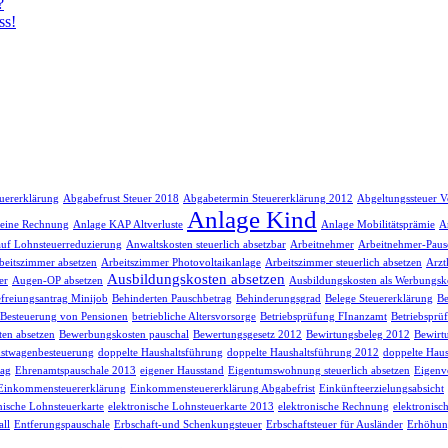
?
ss!
euererklärung
Abgabefrust Steuer 2018
Abgabetermin Steuererklärung 2012
Abgeltungssteuer V
Anlage Kind
 eine Rechnung
Anlage KAP Altverluste
Anlage Mobilitätsprämie
A
auf Lohnsteuerreduzierung
Anwaltskosten steuerlich absetzbar
Arbeitnehmer
Arbeitnehmer-Paus
beitszimmer absetzen
Arbeitszimmer Photovoltaikanlage
Arbeitszimmer steuerlich absetzen
Arzt
Ausbildungskosten absetzen
er
Augen-OP absetzen
Ausbildungskosten als Werbungsk
freiungsantrag Minijob
Behinderten Pauschbetrag
Behinderungsgrad
Belege Steuererklärung
Be
Besteuerung von Pensionen
betriebliche Altersvorsorge
Betriebsprüfung FInanzamt
Betriebsprü
en absetzen
Bewerbungskosten pauschal
Bewertungsgesetz 2012
Bewirtungsbeleg 2012
Bewirt
stwagenbesteuerung
doppelte Haushaltsführung
doppelte Haushaltsführung 2012
doppelte Haus
rag
Ehrenamtspauschale 2013
eigener Hausstand
Eigentumswohnung steuerlich absetzen
Eigenv
Einkommensteuererklärung
Einkommensteuererklärung Abgabefrist
Einkünfteerzielungsabsicht
nische Lohnsteuerkarte
elektronische Lohnsteuerkarte 2013
elektronische Rechnung
elektronisc
ll
Entferungspauschale
Erbschaft-und Schenkungsteuer
Erbschaftsteuer für Ausländer
Erhöhun