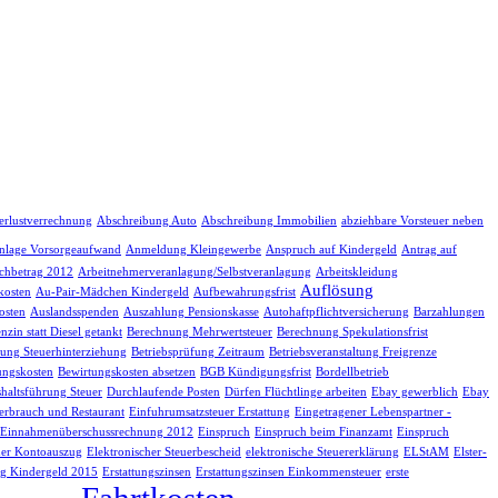
erlustverrechnung
Abschreibung Auto
Abschreibung Immobilien
abziehbare Vorsteuer neben
nlage Vorsorgeaufwand
Anmeldung Kleingewerbe
Anspruch auf Kindergeld
Antrag auf
chbetrag 2012
Arbeitnehmerveranlagung/Selbstveranlagung
Arbeitskleidung
Auflösung
kosten
Au-Pair-Mädchen Kindergeld
Aufbewahrungsfrist
osten
Auslandsspenden
Auszahlung Pensionskasse
Autohaftpflichtversicherung
Barzahlungen
nzin statt Diesel getankt
Berechnung Mehrwertsteuer
Berechnung Spekulationsfrist
fung Steuerhinterziehung
Betriebsprüfung Zeitraum
Betriebsveranstaltung Freigrenze
ungskosten
Bewirtungskosten absetzen
BGB Kündigungsfrist
Bordellbetrieb
haltsführung Steuer
Durchlaufende Posten
Dürfen Flüchtlinge arbeiten
Ebay gewerblich
Ebay
erbrauch und Restaurant
Einfuhrumsatzsteuer Erstattung
Eingetragener Lebenspartner -
Einnahmenüberschussrechnung 2012
Einspruch
Einspruch beim Finanzamt
Einspruch
her Kontoauszug
Elektronischer Steuerbescheid
elektronische Steuererklärung
ELStAM
Elster-
g Kindergeld 2015
Erstattungszinsen
Erstattungszinsen Einkommensteuer
erste
Fahrtkosten