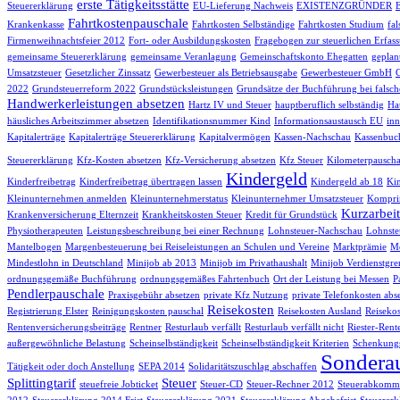
erste Tätigkeitsstätte
Steuererklärung
EU-Lieferung Nachweis
EXISTENZGRÜNDER
Fahrtkostenpauschale
Krankenkasse
Fahrtkosten Selbständige
Fahrtkosten Studium
fa
Firmenweihnachtsfeier 2012
Fort- oder Ausbildungskosten
Fragebogen zur steuerlichen Erfas
gemeinsame Steuererklärung
gemeinsame Veranlagung
Gemeinschaftskonto Ehegatten
geplan
Umsatzsteuer
Gesetzlicher Zinssatz
Gewerbesteuer als Betriebsausgabe
Gewerbesteuer GmbH
2022
Grundsteuerreform 2022
Grundstücksleistungen
Grundsätze der Buchführung bei falsch
Handwerkerleistungen absetzen
Hartz IV und Steuer
hauptberuflich selbständig
Hau
häusliches Arbeitszimmer absetzen
Identifikationsnummer Kind
Informationsaustausch EU
inn
Kapitalerträge
Kapitalerträge Steuererklärung
Kapitalvermögen
Kassen-Nachschau
Kassenbuc
Steuererklärung
Kfz-Kosten absetzen
Kfz-Versicherung absetzen
Kfz Steuer
Kilometerpauscha
Kindergeld
Kinderfreibetrag
Kinderfreibetrag übertragen lassen
Kindergeld ab 18
Kin
Kleinunternehmen anmelden
Kleinunternehmerstatus
Kleinunternehmer Umsatzsteuer
Komprim
Kurzarbeit
Krankenversicherung Elternzeit
Krankheitskosten Steuer
Kredit für Grundstück
Physiotherapeuten
Leistungsbeschreibung bei einer Rechnung
Lohnsteuer-Nachschau
Lohnste
Mantelbogen
Margenbesteuerung bei Reiseleistungen an Schulen und Vereine
Marktprämie
Me
Mindestlohn in Deutschland
Minijob ab 2013
Minijob im Privathaushalt
Minijob Verdienstgre
ordnungsgemäße Buchführung
ordnungsgemäßes Fahrtenbuch
Ort der Leistung bei Messen
P
Pendlerpauschale
Praxisgebühr absetzen
private Kfz Nutzung
private Telefonkosten abs
Reisekosten
Registrierung Elster
Reinigungskosten pauschal
Reisekosten Ausland
Reisekos
Rentenversicherungsbeiträge
Rentner
Resturlaub verfällt
Resturlaub verfällt nicht
Riester-Rent
außergewöhnliche Belastung
Scheinselbständigkeit
Scheinselbständigkeit Kriterien
Schenkungs
Sondera
Tätigkeit oder doch Anstellung
SEPA 2014
Solidaritätszuschlag abschaffen
Splittingtarif
Steuer
steuefreie Jobticket
Steuer-CD
Steuer-Rechner 2012
Steuerabkomme