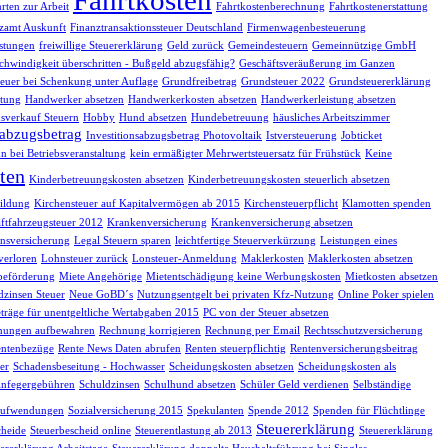
rten zur Arbeit
Fahrtkostenberechnung
Fahrtkostenerstattung
zamt Auskunft
Finanztransaktionssteuer Deutschland
Firmenwagenbesteuerung
istungen
freiwillige Steuererklärung
Geld zurück
Gemeindesteuern
Gemeinnützige GmbH
chwindigkeit überschritten - Bußgeld abzugsfähig?
Geschäftsveräußerung im Ganzen
euer bei Schenkung unter Auflage
Grundfreibetrag
Grundsteuer 2022
Grundsteuererklärung
tung
Handwerker absetzen
Handwerkerkosten absetzen
Handwerkerleistung absetzen
sverkauf Steuern
Hobby
Hund absetzen
Hundebetreuung
häusliches Arbeitszimmer
sabzugsbetrag
Investitionsabzugsbetrag Photovoltaik
Istversteuerung
Jobticket
n bei Betriebsveranstaltung
kein ermäßigter Mehrwertsteuersatz für Frühstück
Keine
ten
Kinderbetreuungskosten absetzen
Kinderbetreuungskosten steuerlich absetzen
ildung
Kirchensteuer auf Kapitalvermögen ab 2015
Kirchensteuerpflicht
Klamotten spenden
ftfahrzeugsteuer 2012
Krankenversicherung
Krankenversicherung absetzen
nsversicherung
Legal Steuern sparen
leichtfertige Steuerverkürzung
Leistungen eines
verloren
Lohnsteuer zurück
Lonsteuer-Anmeldung
Maklerkosten
Maklerkosten absetzen
beförderung
Miete Angehörige
Mietentschädigung keine Werbungskosten
Mietkosten absetzen
dzinsen Steuer
Neue GoBD´s
Nutzungsentgelt bei privaten Kfz-Nutzung
Online Poker spielen
träge für unentgeltliche Wertabgaben 2015
PC von der Steuer absetzen
nungen aufbewahren
Rechnung korrigieren
Rechnung per Email
Rechtsschutzversicherung
ntenbezüge
Rente News Daten abrufen
Renten steuerpflichtig
Rentenversicherungsbeitrag
er
Schadensbeseitung - Hochwasser
Scheidungskosten absetzen
Scheidungskosten als
infegergebühren
Schuldzinsen
Schulhund absetzen
Schüler Geld verdienen
Selbständige
eaufwendungen
Sozialversicherung 2015
Spekulanten
Spende 2012
Spenden für Flüchtlinge
Steuererklärung
cheide
Steuerbescheid online
Steuerentlastung ab 2013
Steuererklärung