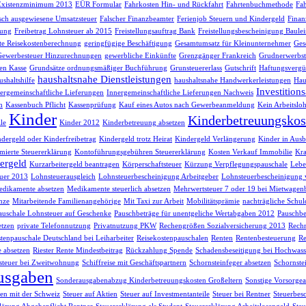
Existenzminimum 2013
EÜR Formular
Fahrkosten Hin- und Rückfahrt
Fahrtenbuchmethode
Fah
lsch ausgewiesene Umsatzsteuer
Falscher Finanzbeamter
Ferienjob Steuern und Kindergeld
Finan
sung
Freibetrag Lohnsteuer ab 2015
Freistellungsauftrag Bank
Freistellungsbescheinigung Baule
te Reisekostenberechnung
geringfügige Beschäftigung
Gesamtumsatz für Kleinunternehmer
Ges
Gewerbesteuer Hinzurechnungen
gewerbliche Einkünfte
Grenzgänger Frankreich
Grudnerwerbst
en Kasse
Grundsätze ordnungsmäßiger Buchführung
Grunsteuererlass
Gutschrift
Haftungsvergü
haushaltsnahe Dienstleistungen
shaltshilfe
haushaltsnahe Handwerkerleistungen
Hau
Investition
ergemeinschaftliche Lieferungen
Innergemeinschaftliche Lieferungen Nachweis
h
Kassenbuch Pflicht
Kassenprüfung
Kauf eines Autos nach Gewerbeanmeldung
Kein Arbeitsloh
Kinder
Kinderbetreuungskos
le
Kinder 2012
Kinderbetreuung absetzen
dergeld oder Kinderfreibetrag
Kindergeld trotz Heirat
Kindergeld Verlängerung
Kinder in Ausb
ierte Steuererklärung
Kontoführungsgebühren Steuererklärung
Kosten Verkauf Immobilie
Kra
ergeld
Kurzarbeitergeld beantragen
Körperschaftsteuer
Kürzung Verpflegungspauschale
Lebe
uer 2013
Lohnsteuerausgleich
Lohnsteuerbescheinigung Arbeitgeber
Lohnsteuerbescheinigung 
dikamente absetzen
Medikamente steuerlich absetzen
Mehrwertsteuer 7 oder 19 bei Mietwagen
nze
Mitarbeitende Familienangehörige
Mit Taxi zur Arbeit
Mobilitätsprämie
nachträgliche Schul
auschale Lohnsteuer auf Geschenke
Pauschbeträge für unentgeliche Wertabgaben 2012
Pauschbe
etzen
private Telefonnutzung
Privatnutzung PKW
Rechengrößen Sozialversicherung 2013
Rech
tenpauschale Deutschland bei Leiharbeiter
Reisekostenpauschalen
Renten
Rentenbesteuerung
Re
e absetzen
Riester Rente Mindestbeitrag
Rückzahlung Spende
Schadensbeseitigung bei Hochwass
teuer bei Zweitwohnung
Schiffreise mit Geschäftspartnern
Schornsteinfeger absetzen
Schornste
usgaben
Sonderausgabenabzug Kinderbetreuungskosten Großeltern
Sonstige Vorsorg
n mit der Schweiz
Steuer auf Aktien
Steuer auf Investmentanteile
Steuer bei Rentner
Steuerbes