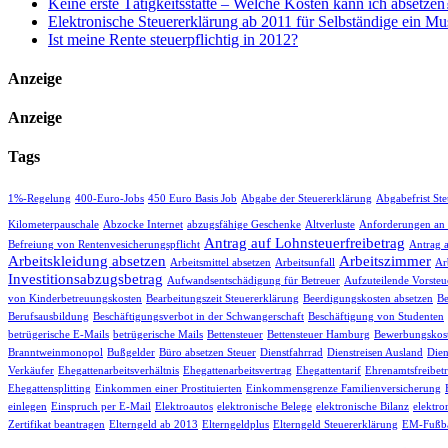
Keine erste Tätigkeitsstätte – Welche Kosten kann ich absetzen
Elektronische Steuererklärung ab 2011 für Selbständige ein Mu
Ist meine Rente steuerpflichtig in 2012?
Anzeige
Anzeige
Tags
1%-Regelung
400-Euro-Jobs
450 Euro Basis Job
Abgabe der Steuererklärung
Abgabefrist St
Kilometerpauschale
Abzocke Internet
abzugsfähige Geschenke
Altverluste
Anforderungen an
Antrag auf Lohnsteuerfreibetrag
Befreiung von Rentenvesicherungspflicht
Antrag 
Arbeitskleidung absetzen
Arbeitszimmer
Arbeitsmittel absetzen
Arbeitsunfall
Ar
Investitionsabzugsbetrag
Aufwandsentschädigung für Betreuer
Aufzuteilende Vorsteu
von Kinderbetreuungskosten
Bearbeitungszeit Steuererklärung
Beerdigungskosten absetzen
Be
Berufsausbildung
Beschäftigungsverbot in der Schwangerschaft
Beschäftigung von Studenten
betrügerische E-Mails
betrügerische Mails
Bettensteuer
Bettensteuer Hamburg
Bewerbungskost
Branntweinmonopol
Bußgelder
Büro absetzen Steuer
Dienstfahrrad
Dienstreisen Ausland
Dien
Verkäufer
Ehegattenarbeitsverhältnis
Ehegattenarbeitsvertrag
Ehegattentarif
Ehrenamtsfreibet
Ehegattensplitting
Einkommen einer Prostituierten
Einkommensgrenze Familienversicherung
einlegen
Einspruch per E-Mail
Elektroautos
elektronische Belege
elektronische Bilanz
elektro
Zertifikat beantragen
Elterngeld ab 2013
Elterngeldplus
Elterngeld Steuererklärung
EM-Fußba