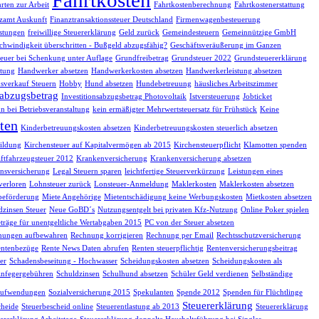
rten zur Arbeit
Fahrtkostenberechnung
Fahrtkostenerstattung
zamt Auskunft
Finanztransaktionssteuer Deutschland
Firmenwagenbesteuerung
istungen
freiwillige Steuererklärung
Geld zurück
Gemeindesteuern
Gemeinnützige GmbH
chwindigkeit überschritten - Bußgeld abzugsfähig?
Geschäftsveräußerung im Ganzen
euer bei Schenkung unter Auflage
Grundfreibetrag
Grundsteuer 2022
Grundsteuererklärung
tung
Handwerker absetzen
Handwerkerkosten absetzen
Handwerkerleistung absetzen
sverkauf Steuern
Hobby
Hund absetzen
Hundebetreuung
häusliches Arbeitszimmer
sabzugsbetrag
Investitionsabzugsbetrag Photovoltaik
Istversteuerung
Jobticket
n bei Betriebsveranstaltung
kein ermäßigter Mehrwertsteuersatz für Frühstück
Keine
ten
Kinderbetreuungskosten absetzen
Kinderbetreuungskosten steuerlich absetzen
ildung
Kirchensteuer auf Kapitalvermögen ab 2015
Kirchensteuerpflicht
Klamotten spenden
ftfahrzeugsteuer 2012
Krankenversicherung
Krankenversicherung absetzen
nsversicherung
Legal Steuern sparen
leichtfertige Steuerverkürzung
Leistungen eines
verloren
Lohnsteuer zurück
Lonsteuer-Anmeldung
Maklerkosten
Maklerkosten absetzen
beförderung
Miete Angehörige
Mietentschädigung keine Werbungskosten
Mietkosten absetzen
dzinsen Steuer
Neue GoBD´s
Nutzungsentgelt bei privaten Kfz-Nutzung
Online Poker spielen
träge für unentgeltliche Wertabgaben 2015
PC von der Steuer absetzen
nungen aufbewahren
Rechnung korrigieren
Rechnung per Email
Rechtsschutzversicherung
ntenbezüge
Rente News Daten abrufen
Renten steuerpflichtig
Rentenversicherungsbeitrag
er
Schadensbeseitung - Hochwasser
Scheidungskosten absetzen
Scheidungskosten als
infegergebühren
Schuldzinsen
Schulhund absetzen
Schüler Geld verdienen
Selbständige
eaufwendungen
Sozialversicherung 2015
Spekulanten
Spende 2012
Spenden für Flüchtlinge
Steuererklärung
cheide
Steuerbescheid online
Steuerentlastung ab 2013
Steuererklärung