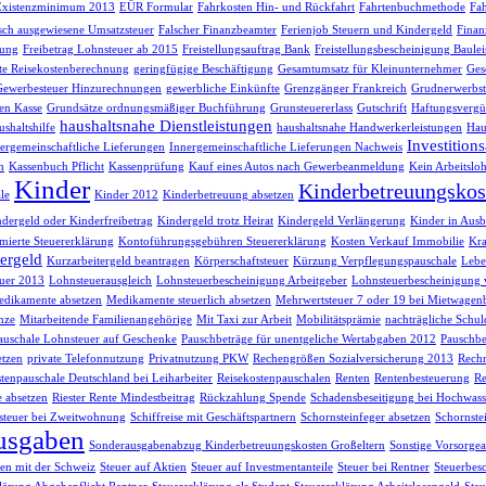
Existenzminimum 2013
EÜR Formular
Fahrkosten Hin- und Rückfahrt
Fahrtenbuchmethode
Fah
lsch ausgewiesene Umsatzsteuer
Falscher Finanzbeamter
Ferienjob Steuern und Kindergeld
Finan
sung
Freibetrag Lohnsteuer ab 2015
Freistellungsauftrag Bank
Freistellungsbescheinigung Baule
te Reisekostenberechnung
geringfügige Beschäftigung
Gesamtumsatz für Kleinunternehmer
Ges
Gewerbesteuer Hinzurechnungen
gewerbliche Einkünfte
Grenzgänger Frankreich
Grudnerwerbst
en Kasse
Grundsätze ordnungsmäßiger Buchführung
Grunsteuererlass
Gutschrift
Haftungsvergü
haushaltsnahe Dienstleistungen
shaltshilfe
haushaltsnahe Handwerkerleistungen
Hau
Investition
ergemeinschaftliche Lieferungen
Innergemeinschaftliche Lieferungen Nachweis
h
Kassenbuch Pflicht
Kassenprüfung
Kauf eines Autos nach Gewerbeanmeldung
Kein Arbeitsloh
Kinder
Kinderbetreuungskos
le
Kinder 2012
Kinderbetreuung absetzen
dergeld oder Kinderfreibetrag
Kindergeld trotz Heirat
Kindergeld Verlängerung
Kinder in Ausb
ierte Steuererklärung
Kontoführungsgebühren Steuererklärung
Kosten Verkauf Immobilie
Kra
ergeld
Kurzarbeitergeld beantragen
Körperschaftsteuer
Kürzung Verpflegungspauschale
Lebe
uer 2013
Lohnsteuerausgleich
Lohnsteuerbescheinigung Arbeitgeber
Lohnsteuerbescheinigung 
dikamente absetzen
Medikamente steuerlich absetzen
Mehrwertsteuer 7 oder 19 bei Mietwagen
nze
Mitarbeitende Familienangehörige
Mit Taxi zur Arbeit
Mobilitätsprämie
nachträgliche Schul
auschale Lohnsteuer auf Geschenke
Pauschbeträge für unentgeliche Wertabgaben 2012
Pauschbe
etzen
private Telefonnutzung
Privatnutzung PKW
Rechengrößen Sozialversicherung 2013
Rech
tenpauschale Deutschland bei Leiharbeiter
Reisekostenpauschalen
Renten
Rentenbesteuerung
Re
e absetzen
Riester Rente Mindestbeitrag
Rückzahlung Spende
Schadensbeseitigung bei Hochwass
teuer bei Zweitwohnung
Schiffreise mit Geschäftspartnern
Schornsteinfeger absetzen
Schornste
usgaben
Sonderausgabenabzug Kinderbetreuungskosten Großeltern
Sonstige Vorsorg
n mit der Schweiz
Steuer auf Aktien
Steuer auf Investmentanteile
Steuer bei Rentner
Steuerbes