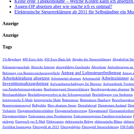
Keine erste Tätigkeitsstätte – Welche Kosten kann ich absetzen
Augen-OP absetzen aber wie mache ich es optimal?
Elektronische Steuererklärung ab 2011 für Selbständige ein Mu
Anzeige
Anzeige
Tags
1%-Regelung
400-Euro-Jobs
450 Euro Basis Job
Abgabe der Steuererklärung
Abgabefrist St
Kilometerpauschale
Abzocke Internet
abzugsfähige Geschenke
Altverluste
Anforderungen an
Antrag auf Lohnsteuerfreibetrag
Befreiung von Rentenvesicherungspflicht
Antrag 
Arbeitskleidung absetzen
Arbeitszimmer
Arbeitsmittel absetzen
Arbeitsunfall
Ar
Investitionsabzugsbetrag
Aufwandsentschädigung für Betreuer
Aufzuteilende Vorsteu
von Kinderbetreuungskosten
Bearbeitungszeit Steuererklärung
Beerdigungskosten absetzen
Be
Berufsausbildung
Beschäftigungsverbot in der Schwangerschaft
Beschäftigung von Studenten
betrügerische E-Mails
betrügerische Mails
Bettensteuer
Bettensteuer Hamburg
Bewerbungskost
Branntweinmonopol
Bußgelder
Büro absetzen Steuer
Dienstfahrrad
Dienstreisen Ausland
Dien
Verkäufer
Ehegattenarbeitsverhältnis
Ehegattenarbeitsvertrag
Ehegattentarif
Ehrenamtsfreibet
Ehegattensplitting
Einkommen einer Prostituierten
Einkommensgrenze Familienversicherung
einlegen
Einspruch per E-Mail
Elektroautos
elektronische Belege
elektronische Bilanz
elektro
Zertifikat beantragen
Elterngeld ab 2013
Elterngeldplus
Elterngeld Steuererklärung
EM-Fußba