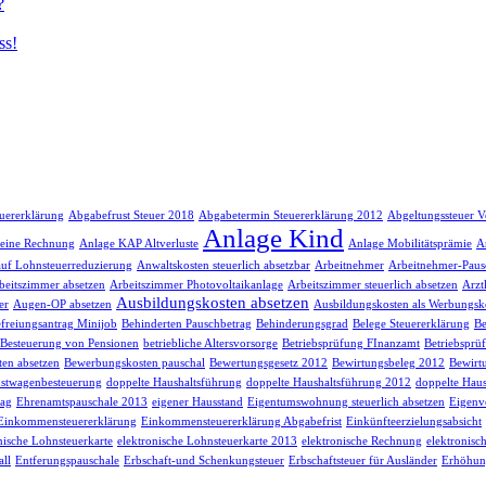
?
ss!
euererklärung
Abgabefrust Steuer 2018
Abgabetermin Steuererklärung 2012
Abgeltungssteuer V
Anlage Kind
 eine Rechnung
Anlage KAP Altverluste
Anlage Mobilitätsprämie
A
auf Lohnsteuerreduzierung
Anwaltskosten steuerlich absetzbar
Arbeitnehmer
Arbeitnehmer-Paus
beitszimmer absetzen
Arbeitszimmer Photovoltaikanlage
Arbeitszimmer steuerlich absetzen
Arzt
Ausbildungskosten absetzen
er
Augen-OP absetzen
Ausbildungskosten als Werbungsk
freiungsantrag Minijob
Behinderten Pauschbetrag
Behinderungsgrad
Belege Steuererklärung
Be
Besteuerung von Pensionen
betriebliche Altersvorsorge
Betriebsprüfung FInanzamt
Betriebsprü
en absetzen
Bewerbungskosten pauschal
Bewertungsgesetz 2012
Bewirtungsbeleg 2012
Bewirt
stwagenbesteuerung
doppelte Haushaltsführung
doppelte Haushaltsführung 2012
doppelte Haus
rag
Ehrenamtspauschale 2013
eigener Hausstand
Eigentumswohnung steuerlich absetzen
Eigenv
Einkommensteuererklärung
Einkommensteuererklärung Abgabefrist
Einkünfteerzielungsabsicht
nische Lohnsteuerkarte
elektronische Lohnsteuerkarte 2013
elektronische Rechnung
elektronisc
ll
Entferungspauschale
Erbschaft-und Schenkungsteuer
Erbschaftsteuer für Ausländer
Erhöhun