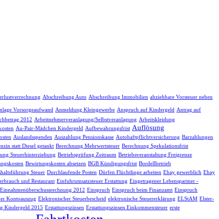
erlustverrechnung
Abschreibung Auto
Abschreibung Immobilien
abziehbare Vorsteuer neben
nlage Vorsorgeaufwand
Anmeldung Kleingewerbe
Anspruch auf Kindergeld
Antrag auf
chbetrag 2012
Arbeitnehmerveranlagung/Selbstveranlagung
Arbeitskleidung
Auflösung
kosten
Au-Pair-Mädchen Kindergeld
Aufbewahrungsfrist
osten
Auslandsspenden
Auszahlung Pensionskasse
Autohaftpflichtversicherung
Barzahlungen
nzin statt Diesel getankt
Berechnung Mehrwertsteuer
Berechnung Spekulationsfrist
fung Steuerhinterziehung
Betriebsprüfung Zeitraum
Betriebsveranstaltung Freigrenze
ungskosten
Bewirtungskosten absetzen
BGB Kündigungsfrist
Bordellbetrieb
haltsführung Steuer
Durchlaufende Posten
Dürfen Flüchtlinge arbeiten
Ebay gewerblich
Ebay
erbrauch und Restaurant
Einfuhrumsatzsteuer Erstattung
Eingetragener Lebenspartner -
Einnahmenüberschussrechnung 2012
Einspruch
Einspruch beim Finanzamt
Einspruch
her Kontoauszug
Elektronischer Steuerbescheid
elektronische Steuererklärung
ELStAM
Elster-
g Kindergeld 2015
Erstattungszinsen
Erstattungszinsen Einkommensteuer
erste
Fahrtkosten