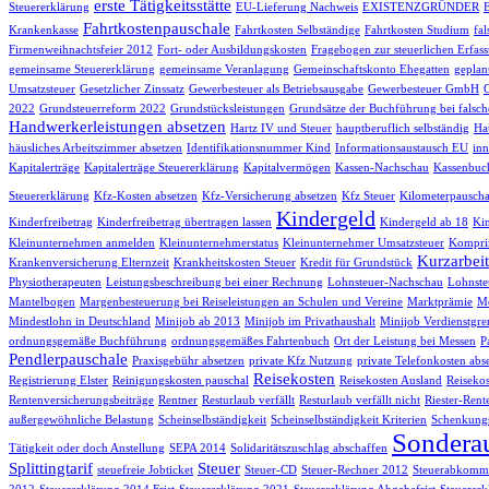
erste Tätigkeitsstätte
Steuererklärung
EU-Lieferung Nachweis
EXISTENZGRÜNDER
Fahrtkostenpauschale
Krankenkasse
Fahrtkosten Selbständige
Fahrtkosten Studium
fa
Firmenweihnachtsfeier 2012
Fort- oder Ausbildungskosten
Fragebogen zur steuerlichen Erfas
gemeinsame Steuererklärung
gemeinsame Veranlagung
Gemeinschaftskonto Ehegatten
geplan
Umsatzsteuer
Gesetzlicher Zinssatz
Gewerbesteuer als Betriebsausgabe
Gewerbesteuer GmbH
2022
Grundsteuerreform 2022
Grundstücksleistungen
Grundsätze der Buchführung bei falsch
Handwerkerleistungen absetzen
Hartz IV und Steuer
hauptberuflich selbständig
Hau
häusliches Arbeitszimmer absetzen
Identifikationsnummer Kind
Informationsaustausch EU
inn
Kapitalerträge
Kapitalerträge Steuererklärung
Kapitalvermögen
Kassen-Nachschau
Kassenbuc
Steuererklärung
Kfz-Kosten absetzen
Kfz-Versicherung absetzen
Kfz Steuer
Kilometerpauscha
Kindergeld
Kinderfreibetrag
Kinderfreibetrag übertragen lassen
Kindergeld ab 18
Kin
Kleinunternehmen anmelden
Kleinunternehmerstatus
Kleinunternehmer Umsatzsteuer
Komprim
Kurzarbeit
Krankenversicherung Elternzeit
Krankheitskosten Steuer
Kredit für Grundstück
Physiotherapeuten
Leistungsbeschreibung bei einer Rechnung
Lohnsteuer-Nachschau
Lohnste
Mantelbogen
Margenbesteuerung bei Reiseleistungen an Schulen und Vereine
Marktprämie
Me
Mindestlohn in Deutschland
Minijob ab 2013
Minijob im Privathaushalt
Minijob Verdienstgre
ordnungsgemäße Buchführung
ordnungsgemäßes Fahrtenbuch
Ort der Leistung bei Messen
P
Pendlerpauschale
Praxisgebühr absetzen
private Kfz Nutzung
private Telefonkosten abs
Reisekosten
Registrierung Elster
Reinigungskosten pauschal
Reisekosten Ausland
Reisekos
Rentenversicherungsbeiträge
Rentner
Resturlaub verfällt
Resturlaub verfällt nicht
Riester-Rent
außergewöhnliche Belastung
Scheinselbständigkeit
Scheinselbständigkeit Kriterien
Schenkungs
Sondera
Tätigkeit oder doch Anstellung
SEPA 2014
Solidaritätszuschlag abschaffen
Splittingtarif
Steuer
steuefreie Jobticket
Steuer-CD
Steuer-Rechner 2012
Steuerabkomme