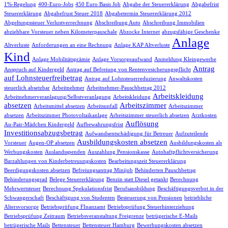
1%-Regelung
400-Euro-Jobs
450 Euro Basis Job
Abgabe der Steuererklärung
Abgabefrist
Steuererklärung
Abgabefrust Steuer 2018
Abgabetermin Steuererklärung 2012
Abgeltungssteuer Verlustverrechnung
Abschreibung Auto
Abschreibung Immobilien
abziehbare Vorsteuer neben Kilometerpauschale
Abzocke Internet
abzugsfähige Geschenke
Anlage
Altverluste
Anforderungen an eine Rechnung
Anlage KAP Altverluste
Kind
Anlage Mobilitätsprämie
Anlage Vorsorgeaufwand
Anmeldung Kleingewerbe
Antrag
Anspruch auf Kindergeld
Antrag auf Befreiung von Rentenvesicherungspflicht
auf Lohnsteuerfreibetrag
Antrag auf Lohnsteuerreduzierung
Anwaltskosten
steuerlich absetzbar
Arbeitnehmer
Arbeitnehmer-Pauschbetrag 2012
Arbeitskleidung
Arbeitnehmerveranlagung/Selbstveranlagung
Arbeitskleidung
absetzen
Arbeitszimmer
Arbeitsmittel absetzen
Arbeitsunfall
Arbeitszimmer
absetzen
Arbeitszimmer Photovoltaikanlage
Arbeitszimmer steuerlich absetzen
Arztkosten
Auflösung
Au-Pair-Mädchen Kindergeld
Aufbewahrungsfrist
Investitionsabzugsbetrag
Aufwandsentschädigung für Betreuer
Aufzuteilende
Ausbildungskosten absetzen
Vorsteuer
Augen-OP absetzen
Ausbildungskosten als
Werbungskosten
Auslandsspenden
Auszahlung Pensionskasse
Autohaftpflichtversicherung
Barzahlungen von Kinderbetreuungskosten
Bearbeitungszeit Steuererklärung
Beerdigungskosten absetzen
Befreiungsantrag Minijob
Behinderten Pauschbetrag
Behinderungsgrad
Belege Steuererklärung
Benzin statt Diesel getankt
Berechnung
Mehrwertsteuer
Berechnung Spekulationsfrist
Berufsausbildung
Beschäftigungsverbot in der
Schwangerschaft
Beschäftigung von Studenten
Besteuerung von Pensionen
betriebliche
Altersvorsorge
Betriebsprüfung FInanzamt
Betriebsprüfung Steuerhinterziehung
Betriebsprüfung Zeitraum
Betriebsveranstaltung Freigrenze
betrügerische E-Mails
betrügerische Mails
Bettensteuer
Bettensteuer Hamburg
Bewerbungskosten absetzen