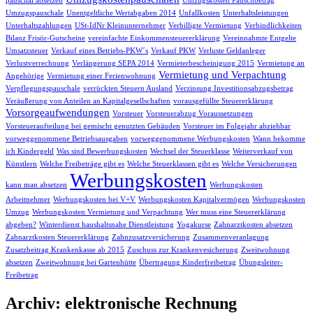
pauschal absetzen
Umzugskosten Pauschbetrag
Umzugspauschale
Unentgeltliche Wertabgaben 2014
Unfallkosten
Unterhaltsleistungen
Unterhaltszahlungen
USt-IdNr Kleinunternehmer
Verbilligte Vermietung
Verbindlichkeiten
Bilanz Frisör-Gutscheine
vereinfachte Einkommensteuererklärung
Vereinnahmte Entgelte
Umsatzsteuer
Verkauf eines Betriebs-PKW´s
Verkauf PKW
Verluste Geldanleger
Verlustverrechnung
Verlängerung SEPA 2014
Vermieterbescheinigung 2015
Vermietung an
Vermietung und Verpachtung
Angehörige
Vermietung einer Ferienwohnung
Verpflegungspauschale
verrückten Steuern Ausland
Verzinsung Investitionsabzugsbetrag
Veräußerung von Anteilen an Kapitalgesellschaften
vorausgefüllte Steuererklärung
Vorsorgeaufwendungen
Vorsteuer
Vorsteuerabzug Voraussetzungen
Vorsteueraufteilung bei gemischt genutzten Gebäuden
Vorsteuer im Folgejahr abziehbar
vorweggenommene Betriebsausgaben
vorweggenommene Werbungskosten
Wann bekomme
ich Kindergeld
Was sind Bewerbungskosten
Wechsel der Steuerklasse
Weiterverkauf von
Künstlern
Welche Freibeträge gibt es
Welche Steuerklassen gibt es
Welche Versicherungen
Werbungskosten
kann man absetzen
Werbungskosten
Arbeitnehmer
Werbungskosten bei V+V
Werbungskosten Kapitalvermögen
Werbungskosten
Umzug
Werbungskosten Vermietung und Verpachtung
Wer muss eine Steuererklärung
abgeben?
Winterdienst haushaltsnahe Dienstleistung
Yogakurse
Zahnarztkosten absetzen
Zahnarztkosten Steuererklärung
Zahnzusatzversicherung
Zusammenveranlagung
Zusatzbeitrag Krankenkasse ab 2015
Zuschuss zur Krankenvesicherung
Zweitwohnung
absetzen
Zweitwohnung bei Gartenhütte
Übertragung Kinderfreibetrag
Übungsleiter-
Freibetrag
Archiv: elektronische Rechnung