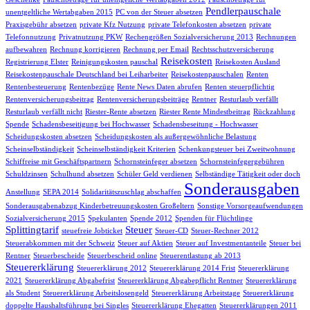
Pendlerpauschale
unentgeltliche Wertabgaben 2015
PC von der Steuer absetzen
Praxisgebühr absetzen
private Kfz Nutzung
private Telefonkosten absetzen
private
Telefonnutzung
Privatnutzung PKW
Rechengrößen Sozialversicherung 2013
Rechnungen
aufbewahren
Rechnung korrigieren
Rechnung per Email
Rechtsschutzversicherung
Reisekosten
Registrierung Elster
Reinigungskosten pauschal
Reisekosten Ausland
Reisekostenpauschale Deutschland bei Leiharbeiter
Reisekostenpauschalen
Renten
Rentenbesteuerung
Rentenbezüge
Rente News Daten abrufen
Renten steuerpflichtig
Rentenversicherungsbeitrag
Rentenversicherungsbeiträge
Rentner
Resturlaub verfällt
Resturlaub verfällt nicht
Riester-Rente absetzen
Riester Rente Mindestbeitrag
Rückzahlung
Spende
Schadensbeseitigung bei Hochwasser
Schadensbeseitung - Hochwasser
Scheidungskosten absetzen
Scheidungskosten als außergewöhnliche Belastung
Scheinselbständigkeit
Scheinselbständigkeit Kriterien
Schenkungsteuer bei Zweitwohnung
Schiffreise mit Geschäftspartnern
Schornsteinfeger absetzen
Schornsteinfegergebühren
Schuldzinsen
Schulhund absetzen
Schüler Geld verdienen
Selbständige Tätigkeit oder doch
Sonderausgaben
Anstellung
SEPA 2014
Solidaritätszuschlag abschaffen
Sonderausgabenabzug Kinderbetreuungskosten Großeltern
Sonstige Vorsorgeaufwendungen
Sozialversicherung 2015
Spekulanten
Spende 2012
Spenden für Flüchtlinge
Splittingtarif
Steuer
steuefreie Jobticket
Steuer-CD
Steuer-Rechner 2012
Steuerabkommen mit der Schweiz
Steuer auf Aktien
Steuer auf Investmentanteile
Steuer bei
Rentner
Steuerbescheide
Steuerbescheid online
Steuerentlastung ab 2013
Steuererklärung
Steuererklärung 2012
Steuererklärung 2014 Frist
Steuererklärung
2021
Steuererklärung Abgabefrist
Steuererklärung Abgabepflicht Rentner
Steuererklärung
als Student
Steuererklärung Arbeitslosengeld
Steuererklärung Arbeitstage
Steuererklärung
doppelte Haushaltsführung bei Singles
Steuererklärung Ehegatten
Steuererklärungen 2011