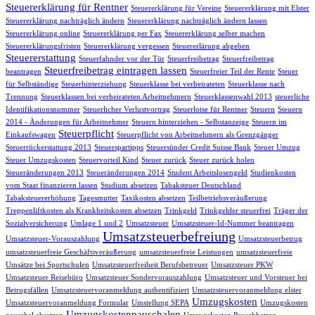
Steuererklärung für Rentner
Steuererklärung für Vereine
Steuererklärung mit Elster
Steuererklärung nachträglich ändern
Steuererklärung nachträglich ändern lassen
Steuererklärung online
Steuererklärung per Fax
Steuererklärung selber machen
Steuererklärungsfristen
Steuererklärung vergessen
Steuererlärung abgeben
Steuererstattung
Steuerfahnder vor der Tür
Steuerfreibetrag
Steuerfreibetrag
Steuerfreibetrag eintragen lassen
beantragen
Steuerfreier Teil der Rente
Steuer
für Selbständige
Steuerhinterziehung
Steuerklasse bei verheirateten
Steuerklasse nach
Trennung
Steuerklassen bei verheirateten Arbeitnehmern
Steuerklassenwahl 2013
steuerliche
Identifikationsnummer
Steuerlicher Verlustvortrag
Steuerlotse für Rentner
Steuern
Steuern
2014 - Änderungen für Arbeitnehmer
Steuern hinterziehen - Selbstanzeige
Steuern im
Steuerpflicht
Einkaufswagen
Steuerpflicht von Arbeitnehmern als Grenzgänger
Steuerrückerstattung 2013
Steuerspartipps
Steuersünder Credit Suisse Bank
Steuer Umzug
Steuer Umzugskosten
Steuervorteil Kind
Steuer zurück
Steuer zurück holen
Steueränderungen 2013
Steueränderungen 2014
Student Arbeitslosengeld
Studienkosten
vom Staat finanzieren lassen
Studium absetzen
Tabaksteuer Deutschland
Tabaksteuererhöhung
Tagesmutter
Taxikosten absetzen
Teilbetriebsveräußerung
Treppenliftkosten als Krankheitskosten absetzen
Trinkgeld
Trinkgelder steuerfrei
Träger der
Sozialversicherung
Umlage 1 und 2
Umsatzsteuer
Umsatzsteuer-Id-Nummer beantragen
Umsatzsteuerbefreiung
Umsatzsteuer-Vorauszahlung
Umsatzsteuerbetrug
umsatzsteuerfreie Geschäftsveräußerung
umsatzsteuerfreie Leistungen
umsatzsteuerfreie
Umsätze bei Sportschulen
Umsatzsteuerfreiheit Berufsbetreuer
Umsatzsteuer PKW
Umsatzsteuer Reisebüro
Umsatzsteuer Sondervorauszahlung
Umsatzsteuer und Vorsteuer bei
Betrugsfällen
Umsatzsteuervoranmeldung authentifiziert
Umsatzsteuervoranmeldung elster
Umzugskosten
Umsatzsteuervoranmeldung Formular
Umstellung SEPA
Umzugskosten
Umzugskostenpauschalen