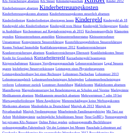
Kfz-Versicherung absetzen
Kfz Steuer
Kilometerpauschale
Kinder 2012
Kinderbetreuungskosten
Kinderbetreuung absetzen
Kinderbetreuungskosten absetzen
Kinderbetreuungskosten steuerlich absetzen
Kindergeld
Kinderfreibetrag
Kinderfreibetrag übertragen lassen
Kindergeld ab 18
Kindergeld oder Kinderfreibetrag
Kindergeld trotz Heirat
Kindergeld Verlängerung
Kinder
in Ausbildung
Kirchensteuer auf Kapitalvermögen ab 2015
Kirchensteuerpflicht
Klamotten
spenden
Kleinunternehmen anmelden
Kleinunternehmerstatus
Kleinunternehmer
Umsatzsteuer
Komprimierte Steuererklärung
Kontoführungsgebühren Steuererklärung
Kosten Verkauf Immobilie
Kraftfahrzeugsteuer 2012
Krankenversicherung
Krankenversicherung absetzen
Krankenversicherung Elternzeit
Krankheitskosten Steuer
Kurzarbeitergeld
Kredit für Grundstück
Kurzarbeitergeld beantragen
Körperschaftsteuer
Kürzung Verpflegungspauschale
Lebensversicherung
Legal Steuern
sparen
leichtfertige Steuerverkürzung
Leistungen eines Physiotherapeuten
Leistungsbeschreibung bei einer Rechnung
Lohnsteuer-Nachschau
Lohnsteuer 2013
Lohnsteuerausgleich
Lohnsteuerbescheinigung Arbeitgeber
Lohnsteuerbescheinigung
verloren
Lohnsteuer zurück
Lonsteuer-Anmeldung
Maklerkosten
Maklerkosten absetzen
Mantelbogen
Margenbesteuerung bei Reiseleistungen an Schulen und Vereine
Marktprämie
Medikamente absetzen
Medikamente steuerlich absetzen
Mehrwertsteuer 7 oder 19 bei
Mietwagenbeförderung
Miete Angehörige
Mietentschädigung keine Werbungskosten
Mietkosten absetzen
Mindestlohn in Deutschland
Minijob ab 2013
Minijob im
Privathaushalt
Minijob Verdienstgrenze
Mitarbeitende Familienangehörige
Mit Taxi zur
Arbeit
Mobilitätsprämie
nachträgliche Schuldzinsen Steuer
Neue GoBD´s
Nutzungsentgelt
bei privaten Kfz-Nutzung
Online Poker spielen
ordnungsgemäße Buchführung
ordnungsgemäßes Fahrtenbuch
Ort der Leistung bei Messen
Pauschale Lohnsteuer auf
Geschenke
Pauschbeträge für unentgeliche Wertabgaben 2012
Pauschbeträge für