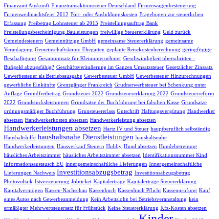
Finanzamt Auskunft
Finanztransaktionssteuer Deutschland
Firmenwagenbesteuerung
Firmenweihnachtsfeier 2012
Fort- oder Ausbildungskosten
Fragebogen zur steuerlichen
Erfassung
Freibetrag Lohnsteuer ab 2015
Freistellungsauftrag Bank
Freistellungsbescheinigung Bauleistungen
freiwillige Steuererklärung
Geld zurück
Gemeindesteuern
Gemeinnützige GmbH
gemeinsame Steuererklärung
gemeinsame
Veranlagung
Gemeinschaftskonto Ehegatten
geplante Reisekostenberechnung
geringfügige
Beschäftigung
Gesamtumsatz für Kleinunternehmer
Geschwindigkeit überschritten -
Bußgeld abzugsfähig?
Geschäftsveräußerung im Ganzen Umsatzsteuer
Gesetzlicher Zinssatz
Gewerbesteuer als Betriebsausgabe
Gewerbesteuer GmbH
Gewerbesteuer Hinzurechnungen
gewerbliche Einkünfte
Grenzgänger Frankreich
Grudnerwerbsteuer bei Schenkung unter
Auflage
Grundfreibetrag
Grundsteuer 2022
Grundsteuererklärung 2022
Grundsteuerreform
2022
Grundstücksleistungen
Grundsätze der Buchführung bei falschen Kasse
Grundsätze
ordnungsmäßiger Buchführung
Grunsteuererlass
Gutschrift
Haftungsvergütung
Handwerker
absetzen
Handwerkerkosten absetzen
Handwerkerleistung absetzen
Handwerkerleistungen absetzen
Hartz IV und Steuer
hauptberuflich selbständig
haushaltsnahe Dienstleistungen
Haushaltshilfe
haushaltsnahe
Handwerkerleistungen
Hausverkauf Steuern
Hobby
Hund absetzen
Hundebetreuung
häusliches Arbeitszimmer
häusliches Arbeitszimmer absetzen
Identifikationsnummer Kind
Informationsaustausch EU
innergemeinschaftliche Lieferungen
Innergemeinschaftliche
Investitionsabzugsbetrag
Lieferungen Nachweis
Investitionsabzugsbetrag
Photovoltaik
Istversteuerung
Jobticket
Kapitalerträge
Kapitalerträge Steuererklärung
Kapitalvermögen
Kassen-Nachschau
Kassenbuch
Kassenbuch Pflicht
Kassenprüfung
Kauf
eines Autos nach Gewerbeanmeldung
Kein Arbeitslohn bei Betriebsveranstaltung
kein
ermäßigter Mehrwertsteuersatz für Frühstück
Keine Steuererklärung
Kfz-Kosten absetzen
Kinder