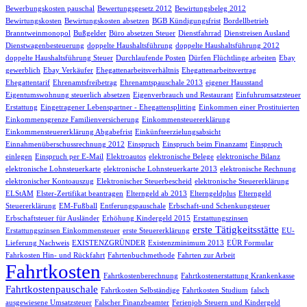
Bewerbungskosten pauschal
Bewertungsgesetz 2012
Bewirtungsbeleg 2012
Bewirtungskosten
Bewirtungskosten absetzen
BGB Kündigungsfrist
Bordellbetrieb
Branntweinmonopol
Bußgelder
Büro absetzen Steuer
Dienstfahrrad
Dienstreisen Ausland
Dienstwagenbesteuerung
doppelte Haushaltsführung
doppelte Haushaltsführung 2012
doppelte Haushaltsführung Steuer
Durchlaufende Posten
Dürfen Flüchtlinge arbeiten
Ebay
gewerblich
Ebay Verkäufer
Ehegattenarbeitsverhältnis
Ehegattenarbeitsvertrag
Ehegattentarif
Ehrenamtsfreibetrag
Ehrenamtspauschale 2013
eigener Hausstand
Eigentumswohnung steuerlich absetzen
Eigenverbrauch und Restaurant
Einfuhrumsatzsteuer
Erstattung
Eingetragener Lebenspartner - Ehegattensplitting
Einkommen einer Prostituierten
Einkommensgrenze Familienversicherung
Einkommensteuererklärung
Einkommensteuererklärung Abgabefrist
Einkünfteerzielungsabsicht
Einnahmenüberschussrechnung 2012
Einspruch
Einspruch beim Finanzamt
Einspruch
einlegen
Einspruch per E-Mail
Elektroautos
elektronische Belege
elektronische Bilanz
elektronische Lohnsteuerkarte
elektronische Lohnsteuerkarte 2013
elektronische Rechnung
elektronischer Kontoauszug
Elektronischer Steuerbescheid
elektronische Steuererklärung
ELStAM
Elster-Zertifikat beantragen
Elterngeld ab 2013
Elterngeldplus
Elterngeld
Steuererklärung
EM-Fußball
Entferungspauschale
Erbschaft-und Schenkungsteuer
Erbschaftsteuer für Ausländer
Erhöhung Kindergeld 2015
Erstattungszinsen
erste Tätigkeitsstätte
Erstattungszinsen Einkommensteuer
erste Steuererklärung
EU-
Lieferung Nachweis
EXISTENZGRÜNDER
Existenzminimum 2013
EÜR Formular
Fahrkosten Hin- und Rückfahrt
Fahrtenbuchmethode
Fahrten zur Arbeit
Fahrtkosten
Fahrtkostenberechnung
Fahrtkostenerstattung Krankenkasse
Fahrtkostenpauschale
Fahrtkosten Selbständige
Fahrtkosten Studium
falsch
ausgewiesene Umsatzsteuer
Falscher Finanzbeamter
Ferienjob Steuern und Kindergeld