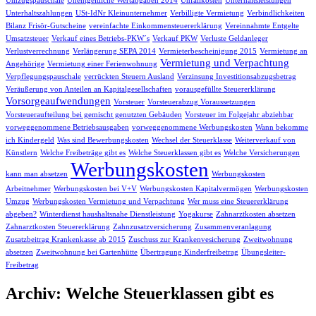
Umzugspauschale
Unentgeltliche Wertabgaben 2014
Unfallkosten
Unterhaltsleistungen
Unterhaltszahlungen
USt-IdNr Kleinunternehmer
Verbilligte Vermietung
Verbindlichkeiten
Bilanz Frisör-Gutscheine
vereinfachte Einkommensteuererklärung
Vereinnahmte Entgelte
Umsatzsteuer
Verkauf eines Betriebs-PKW´s
Verkauf PKW
Verluste Geldanleger
Verlustverrechnung
Verlängerung SEPA 2014
Vermieterbescheinigung 2015
Vermietung an
Vermietung und Verpachtung
Angehörige
Vermietung einer Ferienwohnung
Verpflegungspauschale
verrückten Steuern Ausland
Verzinsung Investitionsabzugsbetrag
Veräußerung von Anteilen an Kapitalgesellschaften
vorausgefüllte Steuererklärung
Vorsorgeaufwendungen
Vorsteuer
Vorsteuerabzug Voraussetzungen
Vorsteueraufteilung bei gemischt genutzten Gebäuden
Vorsteuer im Folgejahr abziehbar
vorweggenommene Betriebsausgaben
vorweggenommene Werbungskosten
Wann bekomme
ich Kindergeld
Was sind Bewerbungskosten
Wechsel der Steuerklasse
Weiterverkauf von
Künstlern
Welche Freibeträge gibt es
Welche Steuerklassen gibt es
Welche Versicherungen
Werbungskosten
kann man absetzen
Werbungskosten
Arbeitnehmer
Werbungskosten bei V+V
Werbungskosten Kapitalvermögen
Werbungskosten
Umzug
Werbungskosten Vermietung und Verpachtung
Wer muss eine Steuererklärung
abgeben?
Winterdienst haushaltsnahe Dienstleistung
Yogakurse
Zahnarztkosten absetzen
Zahnarztkosten Steuererklärung
Zahnzusatzversicherung
Zusammenveranlagung
Zusatzbeitrag Krankenkasse ab 2015
Zuschuss zur Krankenvesicherung
Zweitwohnung
absetzen
Zweitwohnung bei Gartenhütte
Übertragung Kinderfreibetrag
Übungsleiter-
Freibetrag
Archiv: Welche Steuerklassen gibt es