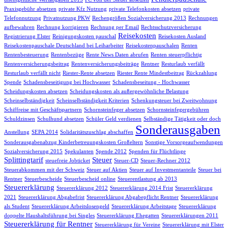
Praxisgebühr absetzen
private Kfz Nutzung
private Telefonkosten absetzen
private
Telefonnutzung
Privatnutzung PKW
Rechengrößen Sozialversicherung 2013
Rechnungen
aufbewahren
Rechnung korrigieren
Rechnung per Email
Rechtsschutzversicherung
Reisekosten
Registrierung Elster
Reinigungskosten pauschal
Reisekosten Ausland
Reisekostenpauschale Deutschland bei Leiharbeiter
Reisekostenpauschalen
Renten
Rentenbesteuerung
Rentenbezüge
Rente News Daten abrufen
Renten steuerpflichtig
Rentenversicherungsbeitrag
Rentenversicherungsbeiträge
Rentner
Resturlaub verfällt
Resturlaub verfällt nicht
Riester-Rente absetzen
Riester Rente Mindestbeitrag
Rückzahlung
Spende
Schadensbeseitigung bei Hochwasser
Schadensbeseitung - Hochwasser
Scheidungskosten absetzen
Scheidungskosten als außergewöhnliche Belastung
Scheinselbständigkeit
Scheinselbständigkeit Kriterien
Schenkungsteuer bei Zweitwohnung
Schiffreise mit Geschäftspartnern
Schornsteinfeger absetzen
Schornsteinfegergebühren
Schuldzinsen
Schulhund absetzen
Schüler Geld verdienen
Selbständige Tätigkeit oder doch
Sonderausgaben
Anstellung
SEPA 2014
Solidaritätszuschlag abschaffen
Sonderausgabenabzug Kinderbetreuungskosten Großeltern
Sonstige Vorsorgeaufwendungen
Sozialversicherung 2015
Spekulanten
Spende 2012
Spenden für Flüchtlinge
Splittingtarif
Steuer
steuefreie Jobticket
Steuer-CD
Steuer-Rechner 2012
Steuerabkommen mit der Schweiz
Steuer auf Aktien
Steuer auf Investmentanteile
Steuer bei
Rentner
Steuerbescheide
Steuerbescheid online
Steuerentlastung ab 2013
Steuererklärung
Steuererklärung 2012
Steuererklärung 2014 Frist
Steuererklärung
2021
Steuererklärung Abgabefrist
Steuererklärung Abgabepflicht Rentner
Steuererklärung
als Student
Steuererklärung Arbeitslosengeld
Steuererklärung Arbeitstage
Steuererklärung
doppelte Haushaltsführung bei Singles
Steuererklärung Ehegatten
Steuererklärungen 2011
Steuererklärung für Rentner
Steuererklärung für Vereine
Steuererklärung mit Elster