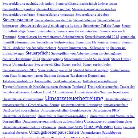
Steuererklärung nachträglich ändern
Steuererklärung nachträglich ändern lassen
Steuererklärung online
Steuererklärung per Fax
Steuererklärung selber machen
Steuererklärungsfristen
Steuererklärung vergessen
Steuererlärung abgeben
Steuererstattung
Steuerfahnder vor der Tür
Steuerfreibetrag
Steuerfreibetrag
Steuerfreibetrag eintragen lassen
beantragen
Steuerfreier Teil der Rente
Steuer
für Selbständige
Steuerhinterziehung
Steuerklasse bei verheirateten
Steuerklasse nach
Trennung
Steuerklassen bei verheirateten Arbeitnehmern
Steuerklassenwahl 2013
steuerliche
Identifikationsnummer
Steuerlicher Verlustvortrag
Steuerlotse für Rentner
Steuern
Steuern
2014 - Änderungen für Arbeitnehmer
Steuern hinterziehen - Selbstanzeige
Steuern im
Steuerpflicht
Einkaufswagen
Steuerpflicht von Arbeitnehmern als Grenzgänger
Steuerrückerstattung 2013
Steuerspartipps
Steuersünder Credit Suisse Bank
Steuer Umzug
Steuer Umzugskosten
Steuervorteil Kind
Steuer zurück
Steuer zurück holen
Steueränderungen 2013
Steueränderungen 2014
Student Arbeitslosengeld
Studienkosten
vom Staat finanzieren lassen
Studium absetzen
Tabaksteuer Deutschland
Tabaksteuererhöhung
Tagesmutter
Taxikosten absetzen
Teilbetriebsveräußerung
Treppenliftkosten als Krankheitskosten absetzen
Trinkgeld
Trinkgelder steuerfrei
Träger der
Sozialversicherung
Umlage 1 und 2
Umsatzsteuer
Umsatzsteuer-Id-Nummer beantragen
Umsatzsteuerbefreiung
Umsatzsteuer-Vorauszahlung
Umsatzsteuerbetrug
umsatzsteuerfreie Geschäftsveräußerung
umsatzsteuerfreie Leistungen
umsatzsteuerfreie
Umsätze bei Sportschulen
Umsatzsteuerfreiheit Berufsbetreuer
Umsatzsteuer PKW
Umsatzsteuer Reisebüro
Umsatzsteuer Sondervorauszahlung
Umsatzsteuer und Vorsteuer bei
Betrugsfällen
Umsatzsteuervoranmeldung authentifiziert
Umsatzsteuervoranmeldung elster
Umzugskosten
Umsatzsteuervoranmeldung Formular
Umstellung SEPA
Umzugskosten
Umzugskostenpauschalen
pauschal absetzen
Umzugskosten Pauschbetrag