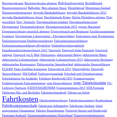
Bewirtungskosten
Bewirtungskosten absetzen
BGB Kündigungsfrist
Bordellbetrieb
Branntweinmonopol
Bußgelder
Büro absetzen Steuer
Dienstfahrrad
Dienstreisen Ausland
Dienstwagenbesteuerung
doppelte Haushaltsführung
doppelte Haushaltsführung 2012
doppelte Haushaltsführung Steuer
Durchlaufende Posten
Dürfen Flüchtlinge arbeiten
Ebay
gewerblich
Ebay Verkäufer
Ehegattenarbeitsverhältnis
Ehegattenarbeitsvertrag
Ehegattentarif
Ehrenamtsfreibetrag
Ehrenamtspauschale 2013
eigener Hausstand
Eigentumswohnung steuerlich absetzen
Eigenverbrauch und Restaurant
Einfuhrumsatzsteuer
Erstattung
Eingetragener Lebenspartner - Ehegattensplitting
Einkommen einer Prostituierten
Einkommensgrenze Familienversicherung
Einkommensteuererklärung
Einkommensteuererklärung Abgabefrist
Einkünfteerzielungsabsicht
Einnahmenüberschussrechnung 2012
Einspruch
Einspruch beim Finanzamt
Einspruch
einlegen
Einspruch per E-Mail
Elektroautos
elektronische Belege
elektronische Bilanz
elektronische Lohnsteuerkarte
elektronische Lohnsteuerkarte 2013
elektronische Rechnung
elektronischer Kontoauszug
Elektronischer Steuerbescheid
elektronische Steuererklärung
ELStAM
Elster-Zertifikat beantragen
Elterngeld ab 2013
Elterngeldplus
Elterngeld
Steuererklärung
EM-Fußball
Entferungspauschale
Erbschaft-und Schenkungsteuer
Erbschaftsteuer für Ausländer
Erhöhung Kindergeld 2015
Erstattungszinsen
erste Tätigkeitsstätte
Erstattungszinsen Einkommensteuer
erste Steuererklärung
EU-
Lieferung Nachweis
EXISTENZGRÜNDER
Existenzminimum 2013
EÜR Formular
Fahrkosten Hin- und Rückfahrt
Fahrtenbuchmethode
Fahrten zur Arbeit
Fahrtkosten
Fahrtkostenberechnung
Fahrtkostenerstattung Krankenkasse
Fahrtkostenpauschale
Fahrtkosten Selbständige
Fahrtkosten Studium
falsch
ausgewiesene Umsatzsteuer
Falscher Finanzbeamter
Ferienjob Steuern und Kindergeld
Finanzamt Auskunft
Finanztransaktionssteuer Deutschland
Firmenwagenbesteuerung