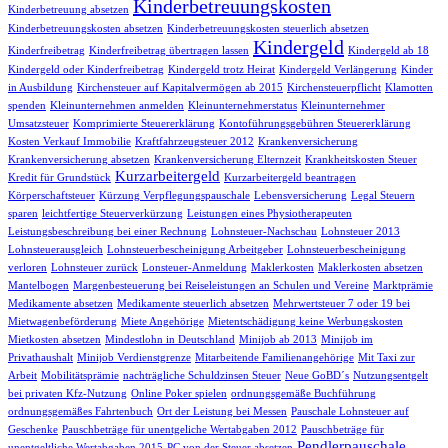
Kinderbetreuungskosten
Kinderbetreuung absetzen
Kinderbetreuungskosten absetzen
Kinderbetreuungskosten steuerlich absetzen
Kindergeld
Kinderfreibetrag
Kinderfreibetrag übertragen lassen
Kindergeld ab 18
Kindergeld oder Kinderfreibetrag
Kindergeld trotz Heirat
Kindergeld Verlängerung
Kinder
in Ausbildung
Kirchensteuer auf Kapitalvermögen ab 2015
Kirchensteuerpflicht
Klamotten
spenden
Kleinunternehmen anmelden
Kleinunternehmerstatus
Kleinunternehmer
Umsatzsteuer
Komprimierte Steuererklärung
Kontoführungsgebühren Steuererklärung
Kosten Verkauf Immobilie
Kraftfahrzeugsteuer 2012
Krankenversicherung
Krankenversicherung absetzen
Krankenversicherung Elternzeit
Krankheitskosten Steuer
Kurzarbeitergeld
Kredit für Grundstück
Kurzarbeitergeld beantragen
Körperschaftsteuer
Kürzung Verpflegungspauschale
Lebensversicherung
Legal Steuern
sparen
leichtfertige Steuerverkürzung
Leistungen eines Physiotherapeuten
Leistungsbeschreibung bei einer Rechnung
Lohnsteuer-Nachschau
Lohnsteuer 2013
Lohnsteuerausgleich
Lohnsteuerbescheinigung Arbeitgeber
Lohnsteuerbescheinigung
verloren
Lohnsteuer zurück
Lonsteuer-Anmeldung
Maklerkosten
Maklerkosten absetzen
Mantelbogen
Margenbesteuerung bei Reiseleistungen an Schulen und Vereine
Marktprämie
Medikamente absetzen
Medikamente steuerlich absetzen
Mehrwertsteuer 7 oder 19 bei
Mietwagenbeförderung
Miete Angehörige
Mietentschädigung keine Werbungskosten
Mietkosten absetzen
Mindestlohn in Deutschland
Minijob ab 2013
Minijob im
Privathaushalt
Minijob Verdienstgrenze
Mitarbeitende Familienangehörige
Mit Taxi zur
Arbeit
Mobilitätsprämie
nachträgliche Schuldzinsen Steuer
Neue GoBD´s
Nutzungsentgelt
bei privaten Kfz-Nutzung
Online Poker spielen
ordnungsgemäße Buchführung
ordnungsgemäßes Fahrtenbuch
Ort der Leistung bei Messen
Pauschale Lohnsteuer auf
Geschenke
Pauschbeträge für unentgeliche Wertabgaben 2012
Pauschbeträge für
Pendlerpauschale
unentgeltliche Wertabgaben 2015
PC von der Steuer absetzen