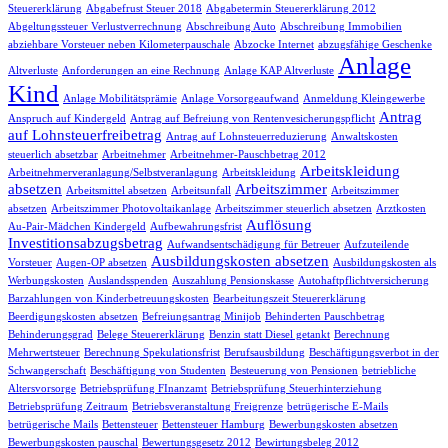
Steuererklärung
Abgabefrust Steuer 2018
Abgabetermin Steuererklärung 2012
Abgeltungssteuer Verlustverrechnung
Abschreibung Auto
Abschreibung Immobilien
abziehbare Vorsteuer neben Kilometerpauschale
Abzocke Internet
abzugsfähige Geschenke
Anlage
Altverluste
Anforderungen an eine Rechnung
Anlage KAP Altverluste
Kind
Anlage Mobilitätsprämie
Anlage Vorsorgeaufwand
Anmeldung Kleingewerbe
Antrag
Anspruch auf Kindergeld
Antrag auf Befreiung von Rentenvesicherungspflicht
auf Lohnsteuerfreibetrag
Antrag auf Lohnsteuerreduzierung
Anwaltskosten
steuerlich absetzbar
Arbeitnehmer
Arbeitnehmer-Pauschbetrag 2012
Arbeitskleidung
Arbeitnehmerveranlagung/Selbstveranlagung
Arbeitskleidung
absetzen
Arbeitszimmer
Arbeitsmittel absetzen
Arbeitsunfall
Arbeitszimmer
absetzen
Arbeitszimmer Photovoltaikanlage
Arbeitszimmer steuerlich absetzen
Arztkosten
Auflösung
Au-Pair-Mädchen Kindergeld
Aufbewahrungsfrist
Investitionsabzugsbetrag
Aufwandsentschädigung für Betreuer
Aufzuteilende
Ausbildungskosten absetzen
Vorsteuer
Augen-OP absetzen
Ausbildungskosten als
Werbungskosten
Auslandsspenden
Auszahlung Pensionskasse
Autohaftpflichtversicherung
Barzahlungen von Kinderbetreuungskosten
Bearbeitungszeit Steuererklärung
Beerdigungskosten absetzen
Befreiungsantrag Minijob
Behinderten Pauschbetrag
Behinderungsgrad
Belege Steuererklärung
Benzin statt Diesel getankt
Berechnung
Mehrwertsteuer
Berechnung Spekulationsfrist
Berufsausbildung
Beschäftigungsverbot in der
Schwangerschaft
Beschäftigung von Studenten
Besteuerung von Pensionen
betriebliche
Altersvorsorge
Betriebsprüfung FInanzamt
Betriebsprüfung Steuerhinterziehung
Betriebsprüfung Zeitraum
Betriebsveranstaltung Freigrenze
betrügerische E-Mails
betrügerische Mails
Bettensteuer
Bettensteuer Hamburg
Bewerbungskosten absetzen
Bewerbungskosten pauschal
Bewertungsgesetz 2012
Bewirtungsbeleg 2012