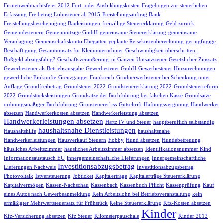
Firmenweihnachtsfeier 2012
Fort- oder Ausbildungskosten
Fragebogen zur steuerlichen
Erfassung
Freibetrag Lohnsteuer ab 2015
Freistellungsauftrag Bank
Freistellungsbescheinigung Bauleistungen
freiwillige Steuererklärung
Geld zurück
Gemeindesteuern
Gemeinnützige GmbH
gemeinsame Steuererklärung
gemeinsame
Veranlagung
Gemeinschaftskonto Ehegatten
geplante Reisekostenberechnung
geringfügige
Beschäftigung
Gesamtumsatz für Kleinunternehmer
Geschwindigkeit überschritten -
Bußgeld abzugsfähig?
Geschäftsveräußerung im Ganzen Umsatzsteuer
Gesetzlicher Zinssatz
Gewerbesteuer als Betriebsausgabe
Gewerbesteuer GmbH
Gewerbesteuer Hinzurechnungen
gewerbliche Einkünfte
Grenzgänger Frankreich
Grudnerwerbsteuer bei Schenkung unter
Auflage
Grundfreibetrag
Grundsteuer 2022
Grundsteuererklärung 2022
Grundsteuerreform
2022
Grundstücksleistungen
Grundsätze der Buchführung bei falschen Kasse
Grundsätze
ordnungsmäßiger Buchführung
Grunsteuererlass
Gutschrift
Haftungsvergütung
Handwerker
absetzen
Handwerkerkosten absetzen
Handwerkerleistung absetzen
Handwerkerleistungen absetzen
Hartz IV und Steuer
hauptberuflich selbständig
haushaltsnahe Dienstleistungen
Haushaltshilfe
haushaltsnahe
Handwerkerleistungen
Hausverkauf Steuern
Hobby
Hund absetzen
Hundebetreuung
häusliches Arbeitszimmer
häusliches Arbeitszimmer absetzen
Identifikationsnummer Kind
Informationsaustausch EU
innergemeinschaftliche Lieferungen
Innergemeinschaftliche
Investitionsabzugsbetrag
Lieferungen Nachweis
Investitionsabzugsbetrag
Photovoltaik
Istversteuerung
Jobticket
Kapitalerträge
Kapitalerträge Steuererklärung
Kapitalvermögen
Kassen-Nachschau
Kassenbuch
Kassenbuch Pflicht
Kassenprüfung
Kauf
eines Autos nach Gewerbeanmeldung
Kein Arbeitslohn bei Betriebsveranstaltung
kein
ermäßigter Mehrwertsteuersatz für Frühstück
Keine Steuererklärung
Kfz-Kosten absetzen
Kinder
Kfz-Versicherung absetzen
Kfz Steuer
Kilometerpauschale
Kinder 2012