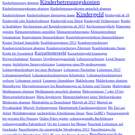
Kinderbetreuungskosten
Kinderbetreuung absetzen
Kinderbetreuungskosten absetzen
Kinderbetreuungskosten steuerlich absetzen
Kindergeld
Kinderfreibetrag
Kinderfreibetrag übertragen lassen
Kindergeld ab 18
Kindergeld oder Kinderfreibetrag
Kindergeld trotz Heirat
Kindergeld Verlängerung
Kinder
in Ausbildung
Kirchensteuer auf Kapitalvermögen ab 2015
Kirchensteuerpflicht
Klamotten
spenden
Kleinunternehmen anmelden
Kleinunternehmerstatus
Kleinunternehmer
Umsatzsteuer
Komprimierte Steuererklärung
Kontoführungsgebühren Steuererklärung
Kosten Verkauf Immobilie
Kraftfahrzeugsteuer 2012
Krankenversicherung
Krankenversicherung absetzen
Krankenversicherung Elternzeit
Krankheitskosten Steuer
Kurzarbeitergeld
Kredit für Grundstück
Kurzarbeitergeld beantragen
Körperschaftsteuer
Kürzung Verpflegungspauschale
Lebensversicherung
Legal Steuern
sparen
leichtfertige Steuerverkürzung
Leistungen eines Physiotherapeuten
Leistungsbeschreibung bei einer Rechnung
Lohnsteuer-Nachschau
Lohnsteuer 2013
Lohnsteuerausgleich
Lohnsteuerbescheinigung Arbeitgeber
Lohnsteuerbescheinigung
verloren
Lohnsteuer zurück
Lonsteuer-Anmeldung
Maklerkosten
Maklerkosten absetzen
Mantelbogen
Margenbesteuerung bei Reiseleistungen an Schulen und Vereine
Marktprämie
Medikamente absetzen
Medikamente steuerlich absetzen
Mehrwertsteuer 7 oder 19 bei
Mietwagenbeförderung
Miete Angehörige
Mietentschädigung keine Werbungskosten
Mietkosten absetzen
Mindestlohn in Deutschland
Minijob ab 2013
Minijob im
Privathaushalt
Minijob Verdienstgrenze
Mitarbeitende Familienangehörige
Mit Taxi zur
Arbeit
Mobilitätsprämie
nachträgliche Schuldzinsen Steuer
Neue GoBD´s
Nutzungsentgelt
bei privaten Kfz-Nutzung
Online Poker spielen
ordnungsgemäße Buchführung
ordnungsgemäßes Fahrtenbuch
Ort der Leistung bei Messen
Pauschale Lohnsteuer auf
Geschenke
Pauschbeträge für unentgeliche Wertabgaben 2012
Pauschbeträge für
Pendlerpauschale
unentgeltliche Wertabgaben 2015
PC von der Steuer absetzen