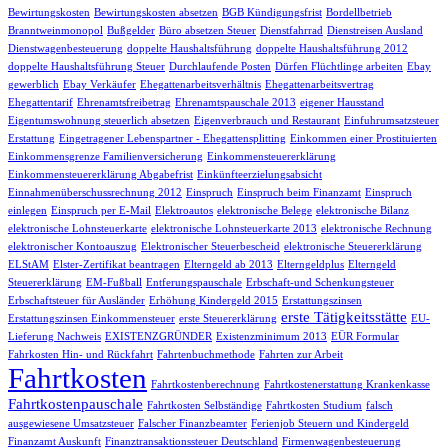
Bewirtungskosten
Bewirtungskosten absetzen
BGB Kündigungsfrist
Bordellbetrieb
Branntweinmonopol
Bußgelder
Büro absetzen Steuer
Dienstfahrrad
Dienstreisen Ausland
Dienstwagenbesteuerung
doppelte Haushaltsführung
doppelte Haushaltsführung 2012
doppelte Haushaltsführung Steuer
Durchlaufende Posten
Dürfen Flüchtlinge arbeiten
Ebay
gewerblich
Ebay Verkäufer
Ehegattenarbeitsverhältnis
Ehegattenarbeitsvertrag
Ehegattentarif
Ehrenamtsfreibetrag
Ehrenamtspauschale 2013
eigener Hausstand
Eigentumswohnung steuerlich absetzen
Eigenverbrauch und Restaurant
Einfuhrumsatzsteuer
Erstattung
Eingetragener Lebenspartner - Ehegattensplitting
Einkommen einer Prostituierten
Einkommensgrenze Familienversicherung
Einkommensteuererklärung
Einkommensteuererklärung Abgabefrist
Einkünfteerzielungsabsicht
Einnahmenüberschussrechnung 2012
Einspruch
Einspruch beim Finanzamt
Einspruch
einlegen
Einspruch per E-Mail
Elektroautos
elektronische Belege
elektronische Bilanz
elektronische Lohnsteuerkarte
elektronische Lohnsteuerkarte 2013
elektronische Rechnung
elektronischer Kontoauszug
Elektronischer Steuerbescheid
elektronische Steuererklärung
ELStAM
Elster-Zertifikat beantragen
Elterngeld ab 2013
Elterngeldplus
Elterngeld
Steuererklärung
EM-Fußball
Entferungspauschale
Erbschaft-und Schenkungsteuer
Erbschaftsteuer für Ausländer
Erhöhung Kindergeld 2015
Erstattungszinsen
erste Tätigkeitsstätte
Erstattungszinsen Einkommensteuer
erste Steuererklärung
EU-
Lieferung Nachweis
EXISTENZGRÜNDER
Existenzminimum 2013
EÜR Formular
Fahrkosten Hin- und Rückfahrt
Fahrtenbuchmethode
Fahrten zur Arbeit
Fahrtkosten
Fahrtkostenberechnung
Fahrtkostenerstattung Krankenkasse
Fahrtkostenpauschale
Fahrtkosten Selbständige
Fahrtkosten Studium
falsch
ausgewiesene Umsatzsteuer
Falscher Finanzbeamter
Ferienjob Steuern und Kindergeld
Finanzamt Auskunft
Finanztransaktionssteuer Deutschland
Firmenwagenbesteuerung