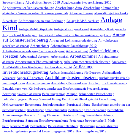
Steuererklärung
Abgabefrust Steuer 2018
Abgabetermin Steuererklärung 2012
Abgeltungssteuer Verlustverrechnung
Abschreibung Auto
Abschreibung Immobilien
abziehbare Vorsteuer neben Kilometerpauschale
Abzocke Internet
abzugsfähige Geschenke
Anlage
Altverluste
Anforderungen an eine Rechnung
Anlage KAP Altverluste
Kind
Anlage Mobilitätsprämie
Anlage Vorsorgeaufwand
Anmeldung Kleingewerbe
Antrag
Anspruch auf Kindergeld
Antrag auf Befreiung von Rentenvesicherungspflicht
auf Lohnsteuerfreibetrag
Antrag auf Lohnsteuerreduzierung
Anwaltskosten
steuerlich absetzbar
Arbeitnehmer
Arbeitnehmer-Pauschbetrag 2012
Arbeitskleidung
Arbeitnehmerveranlagung/Selbstveranlagung
Arbeitskleidung
absetzen
Arbeitszimmer
Arbeitsmittel absetzen
Arbeitsunfall
Arbeitszimmer
absetzen
Arbeitszimmer Photovoltaikanlage
Arbeitszimmer steuerlich absetzen
Arztkosten
Auflösung
Au-Pair-Mädchen Kindergeld
Aufbewahrungsfrist
Investitionsabzugsbetrag
Aufwandsentschädigung für Betreuer
Aufzuteilende
Ausbildungskosten absetzen
Vorsteuer
Augen-OP absetzen
Ausbildungskosten als
Werbungskosten
Auslandsspenden
Auszahlung Pensionskasse
Autohaftpflichtversicherung
Barzahlungen von Kinderbetreuungskosten
Bearbeitungszeit Steuererklärung
Beerdigungskosten absetzen
Befreiungsantrag Minijob
Behinderten Pauschbetrag
Behinderungsgrad
Belege Steuererklärung
Benzin statt Diesel getankt
Berechnung
Mehrwertsteuer
Berechnung Spekulationsfrist
Berufsausbildung
Beschäftigungsverbot in der
Schwangerschaft
Beschäftigung von Studenten
Besteuerung von Pensionen
betriebliche
Altersvorsorge
Betriebsprüfung FInanzamt
Betriebsprüfung Steuerhinterziehung
Betriebsprüfung Zeitraum
Betriebsveranstaltung Freigrenze
betrügerische E-Mails
betrügerische Mails
Bettensteuer
Bettensteuer Hamburg
Bewerbungskosten absetzen
Bewerbungskosten pauschal
Bewertungsgesetz 2012
Bewirtungsbeleg 2012