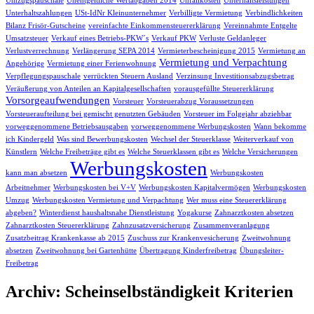
Umzugspauschale
Unentgeltliche Wertabgaben 2014
Unfallkosten
Unterhaltsleistungen
Unterhaltszahlungen
USt-IdNr Kleinunternehmer
Verbilligte Vermietung
Verbindlichkeiten
Bilanz Frisör-Gutscheine
vereinfachte Einkommensteuererklärung
Vereinnahmte Entgelte
Umsatzsteuer
Verkauf eines Betriebs-PKW´s
Verkauf PKW
Verluste Geldanleger
Verlustverrechnung
Verlängerung SEPA 2014
Vermieterbescheinigung 2015
Vermietung an
Vermietung und Verpachtung
Angehörige
Vermietung einer Ferienwohnung
Verpflegungspauschale
verrückten Steuern Ausland
Verzinsung Investitionsabzugsbetrag
Veräußerung von Anteilen an Kapitalgesellschaften
vorausgefüllte Steuererklärung
Vorsorgeaufwendungen
Vorsteuer
Vorsteuerabzug Voraussetzungen
Vorsteueraufteilung bei gemischt genutzten Gebäuden
Vorsteuer im Folgejahr abziehbar
vorweggenommene Betriebsausgaben
vorweggenommene Werbungskosten
Wann bekomme
ich Kindergeld
Was sind Bewerbungskosten
Wechsel der Steuerklasse
Weiterverkauf von
Künstlern
Welche Freibeträge gibt es
Welche Steuerklassen gibt es
Welche Versicherungen
Werbungskosten
kann man absetzen
Werbungskosten
Arbeitnehmer
Werbungskosten bei V+V
Werbungskosten Kapitalvermögen
Werbungskosten
Umzug
Werbungskosten Vermietung und Verpachtung
Wer muss eine Steuererklärung
abgeben?
Winterdienst haushaltsnahe Dienstleistung
Yogakurse
Zahnarztkosten absetzen
Zahnarztkosten Steuererklärung
Zahnzusatzversicherung
Zusammenveranlagung
Zusatzbeitrag Krankenkasse ab 2015
Zuschuss zur Krankenvesicherung
Zweitwohnung
absetzen
Zweitwohnung bei Gartenhütte
Übertragung Kinderfreibetrag
Übungsleiter-
Freibetrag
Archiv: Scheinselbständigkeit Kriterien