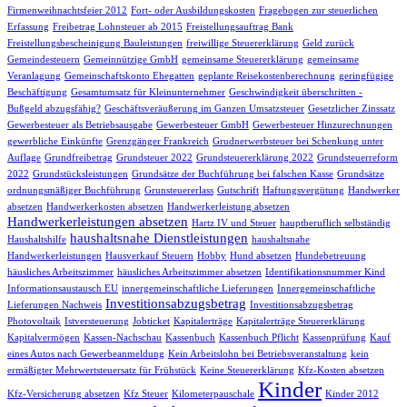
Firmenweihnachtsfeier 2012
Fort- oder Ausbildungskosten
Fragebogen zur steuerlichen
Erfassung
Freibetrag Lohnsteuer ab 2015
Freistellungsauftrag Bank
Freistellungsbescheinigung Bauleistungen
freiwillige Steuererklärung
Geld zurück
Gemeindesteuern
Gemeinnützige GmbH
gemeinsame Steuererklärung
gemeinsame
Veranlagung
Gemeinschaftskonto Ehegatten
geplante Reisekostenberechnung
geringfügige
Beschäftigung
Gesamtumsatz für Kleinunternehmer
Geschwindigkeit überschritten -
Bußgeld abzugsfähig?
Geschäftsveräußerung im Ganzen Umsatzsteuer
Gesetzlicher Zinssatz
Gewerbesteuer als Betriebsausgabe
Gewerbesteuer GmbH
Gewerbesteuer Hinzurechnungen
gewerbliche Einkünfte
Grenzgänger Frankreich
Grudnerwerbsteuer bei Schenkung unter
Auflage
Grundfreibetrag
Grundsteuer 2022
Grundsteuererklärung 2022
Grundsteuerreform
2022
Grundstücksleistungen
Grundsätze der Buchführung bei falschen Kasse
Grundsätze
ordnungsmäßiger Buchführung
Grunsteuererlass
Gutschrift
Haftungsvergütung
Handwerker
absetzen
Handwerkerkosten absetzen
Handwerkerleistung absetzen
Handwerkerleistungen absetzen
Hartz IV und Steuer
hauptberuflich selbständig
haushaltsnahe Dienstleistungen
Haushaltshilfe
haushaltsnahe
Handwerkerleistungen
Hausverkauf Steuern
Hobby
Hund absetzen
Hundebetreuung
häusliches Arbeitszimmer
häusliches Arbeitszimmer absetzen
Identifikationsnummer Kind
Informationsaustausch EU
innergemeinschaftliche Lieferungen
Innergemeinschaftliche
Investitionsabzugsbetrag
Lieferungen Nachweis
Investitionsabzugsbetrag
Photovoltaik
Istversteuerung
Jobticket
Kapitalerträge
Kapitalerträge Steuererklärung
Kapitalvermögen
Kassen-Nachschau
Kassenbuch
Kassenbuch Pflicht
Kassenprüfung
Kauf
eines Autos nach Gewerbeanmeldung
Kein Arbeitslohn bei Betriebsveranstaltung
kein
ermäßigter Mehrwertsteuersatz für Frühstück
Keine Steuererklärung
Kfz-Kosten absetzen
Kinder
Kfz-Versicherung absetzen
Kfz Steuer
Kilometerpauschale
Kinder 2012