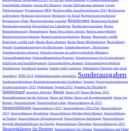
Praxisgebühr absetzen
private Kfz Nutzung
private Telefonkosten absetzen
private
Telefonnutzung
Privatnutzung PKW
Rechengrößen Sozialversicherung 2013
Rechnungen
aufbewahren
Rechnung korrigieren
Rechnung per Email
Rechtsschutzversicherung
Reisekosten
Registrierung Elster
Reinigungskosten pauschal
Reisekosten Ausland
Reisekostenpauschale Deutschland bei Leiharbeiter
Reisekostenpauschalen
Renten
Rentenbesteuerung
Rentenbezüge
Rente News Daten abrufen
Renten steuerpflichtig
Rentenversicherungsbeitrag
Rentenversicherungsbeiträge
Rentner
Resturlaub verfällt
Resturlaub verfällt nicht
Riester-Rente absetzen
Riester Rente Mindestbeitrag
Rückzahlung
Spende
Schadensbeseitigung bei Hochwasser
Schadensbeseitung - Hochwasser
Scheidungskosten absetzen
Scheidungskosten als außergewöhnliche Belastung
Scheinselbständigkeit
Scheinselbständigkeit Kriterien
Schenkungsteuer bei Zweitwohnung
Schiffreise mit Geschäftspartnern
Schornsteinfeger absetzen
Schornsteinfegergebühren
Schuldzinsen
Schulhund absetzen
Schüler Geld verdienen
Selbständige Tätigkeit oder doch
Sonderausgaben
Anstellung
SEPA 2014
Solidaritätszuschlag abschaffen
Sonderausgabenabzug Kinderbetreuungskosten Großeltern
Sonstige Vorsorgeaufwendungen
Sozialversicherung 2015
Spekulanten
Spende 2012
Spenden für Flüchtlinge
Splittingtarif
Steuer
steuefreie Jobticket
Steuer-CD
Steuer-Rechner 2012
Steuerabkommen mit der Schweiz
Steuer auf Aktien
Steuer auf Investmentanteile
Steuer bei
Rentner
Steuerbescheide
Steuerbescheid online
Steuerentlastung ab 2013
Steuererklärung
Steuererklärung 2012
Steuererklärung 2014 Frist
Steuererklärung
2021
Steuererklärung Abgabefrist
Steuererklärung Abgabepflicht Rentner
Steuererklärung
als Student
Steuererklärung Arbeitslosengeld
Steuererklärung Arbeitstage
Steuererklärung
doppelte Haushaltsführung bei Singles
Steuererklärung Ehegatten
Steuererklärungen 2011
Steuererklärung für Rentner
Steuererklärung für Vereine
Steuererklärung mit Elster