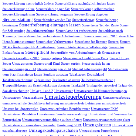
Steuererklärung nachträglich ändern
Steuererklärung nachträglich ändern lassen
Steuererklärung online
Steuererklärung per Fax
Steuererklärung selber machen
Steuererklärungsfristen
Steuererklärung vergessen
Steuererlärung abgeben
Steuererstattung
Steuerfahnder vor der Tür
Steuerfreibetrag
Steuerfreibetrag
Steuerfreibetrag eintragen lassen
beantragen
Steuerfreier Teil der Rente
Steuer
für Selbständige
Steuerhinterziehung
Steuerklasse bei verheirateten
Steuerklasse nach
Trennung
Steuerklassen bei verheirateten Arbeitnehmern
Steuerklassenwahl 2013
steuerliche
Identifikationsnummer
Steuerlicher Verlustvortrag
Steuerlotse für Rentner
Steuern
Steuern
2014 - Änderungen für Arbeitnehmer
Steuern hinterziehen - Selbstanzeige
Steuern im
Steuerpflicht
Einkaufswagen
Steuerpflicht von Arbeitnehmern als Grenzgänger
Steuerrückerstattung 2013
Steuerspartipps
Steuersünder Credit Suisse Bank
Steuer Umzug
Steuer Umzugskosten
Steuervorteil Kind
Steuer zurück
Steuer zurück holen
Steueränderungen 2013
Steueränderungen 2014
Student Arbeitslosengeld
Studienkosten
vom Staat finanzieren lassen
Studium absetzen
Tabaksteuer Deutschland
Tabaksteuererhöhung
Tagesmutter
Taxikosten absetzen
Teilbetriebsveräußerung
Treppenliftkosten als Krankheitskosten absetzen
Trinkgeld
Trinkgelder steuerfrei
Träger der
Sozialversicherung
Umlage 1 und 2
Umsatzsteuer
Umsatzsteuer-Id-Nummer beantragen
Umsatzsteuerbefreiung
Umsatzsteuer-Vorauszahlung
Umsatzsteuerbetrug
umsatzsteuerfreie Geschäftsveräußerung
umsatzsteuerfreie Leistungen
umsatzsteuerfreie
Umsätze bei Sportschulen
Umsatzsteuerfreiheit Berufsbetreuer
Umsatzsteuer PKW
Umsatzsteuer Reisebüro
Umsatzsteuer Sondervorauszahlung
Umsatzsteuer und Vorsteuer bei
Betrugsfällen
Umsatzsteuervoranmeldung authentifiziert
Umsatzsteuervoranmeldung elster
Umzugskosten
Umsatzsteuervoranmeldung Formular
Umstellung SEPA
Umzugskosten
Umzugskostenpauschalen
pauschal absetzen
Umzugskosten Pauschbetrag