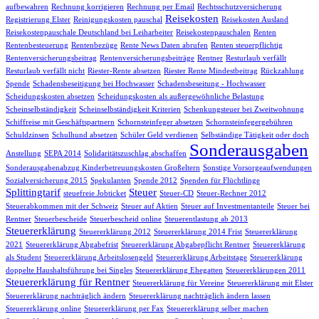
aufbewahren
Rechnung korrigieren
Rechnung per Email
Rechtsschutzversicherung
Reisekosten
Registrierung Elster
Reinigungskosten pauschal
Reisekosten Ausland
Reisekostenpauschale Deutschland bei Leiharbeiter
Reisekostenpauschalen
Renten
Rentenbesteuerung
Rentenbezüge
Rente News Daten abrufen
Renten steuerpflichtig
Rentenversicherungsbeitrag
Rentenversicherungsbeiträge
Rentner
Resturlaub verfällt
Resturlaub verfällt nicht
Riester-Rente absetzen
Riester Rente Mindestbeitrag
Rückzahlung
Spende
Schadensbeseitigung bei Hochwasser
Schadensbeseitung - Hochwasser
Scheidungskosten absetzen
Scheidungskosten als außergewöhnliche Belastung
Scheinselbständigkeit
Scheinselbständigkeit Kriterien
Schenkungsteuer bei Zweitwohnung
Schiffreise mit Geschäftspartnern
Schornsteinfeger absetzen
Schornsteinfegergebühren
Schuldzinsen
Schulhund absetzen
Schüler Geld verdienen
Selbständige Tätigkeit oder doch
Sonderausgaben
Anstellung
SEPA 2014
Solidaritätszuschlag abschaffen
Sonderausgabenabzug Kinderbetreuungskosten Großeltern
Sonstige Vorsorgeaufwendungen
Sozialversicherung 2015
Spekulanten
Spende 2012
Spenden für Flüchtlinge
Splittingtarif
Steuer
steuefreie Jobticket
Steuer-CD
Steuer-Rechner 2012
Steuerabkommen mit der Schweiz
Steuer auf Aktien
Steuer auf Investmentanteile
Steuer bei
Rentner
Steuerbescheide
Steuerbescheid online
Steuerentlastung ab 2013
Steuererklärung
Steuererklärung 2012
Steuererklärung 2014 Frist
Steuererklärung
2021
Steuererklärung Abgabefrist
Steuererklärung Abgabepflicht Rentner
Steuererklärung
als Student
Steuererklärung Arbeitslosengeld
Steuererklärung Arbeitstage
Steuererklärung
doppelte Haushaltsführung bei Singles
Steuererklärung Ehegatten
Steuererklärungen 2011
Steuererklärung für Rentner
Steuererklärung für Vereine
Steuererklärung mit Elster
Steuererklärung nachträglich ändern
Steuererklärung nachträglich ändern lassen
Steuererklärung online
Steuererklärung per Fax
Steuererklärung selber machen