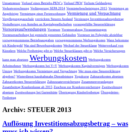
Umsatzsteuer
Verkauf eines Betriebs-PKW´s
Verkauf PKW
Verluste Geldanleger
Verlustverrechnung
Verlängerung SEPA 2014
Vermieterbescheinigung 2015
Vermietung an
Vermietung und Verpachtung
Angehörige
Vermietung einer Ferienwohnung
Verpflegungspauschale
verrückten Steuern Ausland
Verzinsung Investitionsabzugsbetrag
Veräußerung von Anteilen an Kapitalgesellschaften
vorausgefüllte Steuererklärung
Vorsorgeaufwendungen
Vorsteuer
Vorsteuerabzug Voraussetzungen
Vorsteueraufteilung bei gemischt genutzten Gebäuden
Vorsteuer im Folgejahr abziehbar
vorweggenommene Betriebsausgaben
vorweggenommene Werbungskosten
Wann bekomme
ich Kindergeld
Was sind Bewerbungskosten
Wechsel der Steuerklasse
Weiterverkauf von
Künstlern
Welche Freibeträge gibt es
Welche Steuerklassen gibt es
Welche Versicherungen
Werbungskosten
kann man absetzen
Werbungskosten
Arbeitnehmer
Werbungskosten bei V+V
Werbungskosten Kapitalvermögen
Werbungskosten
Umzug
Werbungskosten Vermietung und Verpachtung
Wer muss eine Steuererklärung
abgeben?
Winterdienst haushaltsnahe Dienstleistung
Yogakurse
Zahnarztkosten absetzen
Zahnarztkosten Steuererklärung
Zahnzusatzversicherung
Zusammenveranlagung
Zusatzbeitrag Krankenkasse ab 2015
Zuschuss zur Krankenvesicherung
Zweitwohnung
absetzen
Zweitwohnung bei Gartenhütte
Übertragung Kinderfreibetrag
Übungsleiter-
Freibetrag
Archiv: STEUER 2013
Auflösung Investitionsabzugsbetrag – was
muss ich wissen?