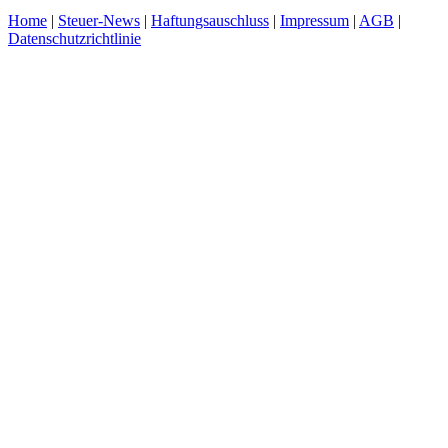
Home
|
Steuer-News
|
Haftungsauschluss
|
Impressum
|
AGB
|
Datenschutzrichtlinie