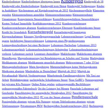
Kindergeld
Kinderfreibetrag
Kinderfreibetrag übertragen lassen
Kindergeld ab 18
Kindergeld oder Kinderfreibetrag
Kindergeld trotz Heirat
Kindergeld Verlängerung
Kinder
in Ausbildung
Kirchensteuer auf Kapitalvermögen ab 2015
Kirchensteuerpflicht
Klamotten
spenden
Kleinunternehmen anmelden
Kleinunternehmerstatus
Kleinunternehmer
Umsatzsteuer
Komprimierte Steuererklärung
Kontoführungsgebühren Steuererklärung
Kosten Verkauf Immobilie
Kraftfahrzeugsteuer 2012
Krankenversicherung
Krankenversicherung absetzen
Krankenversicherung Elternzeit
Krankheitskosten Steuer
Kurzarbeitergeld
Kredit für Grundstück
Kurzarbeitergeld beantragen
Körperschaftsteuer
Kürzung Verpflegungspauschale
Lebensversicherung
Legal Steuern
sparen
leichtfertige Steuerverkürzung
Leistungen eines Physiotherapeuten
Leistungsbeschreibung bei einer Rechnung
Lohnsteuer-Nachschau
Lohnsteuer 2013
Lohnsteuerausgleich
Lohnsteuerbescheinigung Arbeitgeber
Lohnsteuerbescheinigung
verloren
Lohnsteuer zurück
Lonsteuer-Anmeldung
Maklerkosten
Maklerkosten absetzen
Mantelbogen
Margenbesteuerung bei Reiseleistungen an Schulen und Vereine
Marktprämie
Medikamente absetzen
Medikamente steuerlich absetzen
Mehrwertsteuer 7 oder 19 bei
Mietwagenbeförderung
Miete Angehörige
Mietentschädigung keine Werbungskosten
Mietkosten absetzen
Mindestlohn in Deutschland
Minijob ab 2013
Minijob im
Privathaushalt
Minijob Verdienstgrenze
Mitarbeitende Familienangehörige
Mit Taxi zur
Arbeit
Mobilitätsprämie
nachträgliche Schuldzinsen Steuer
Neue GoBD´s
Nutzungsentgelt
bei privaten Kfz-Nutzung
Online Poker spielen
ordnungsgemäße Buchführung
ordnungsgemäßes Fahrtenbuch
Ort der Leistung bei Messen
Pauschale Lohnsteuer auf
Geschenke
Pauschbeträge für unentgeliche Wertabgaben 2012
Pauschbeträge für
Pendlerpauschale
unentgeltliche Wertabgaben 2015
PC von der Steuer absetzen
Praxisgebühr absetzen
private Kfz Nutzung
private Telefonkosten absetzen
private
Telefonnutzung
Privatnutzung PKW
Rechengrößen Sozialversicherung 2013
Rechnungen