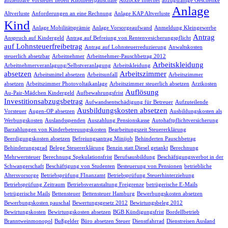
abziehbare Vorsteuer neben Kilometerpauschale
Abzocke Internet
abzugsfähige Geschenke
Anlage
Altverluste
Anforderungen an eine Rechnung
Anlage KAP Altverluste
Kind
Anlage Mobilitätsprämie
Anlage Vorsorgeaufwand
Anmeldung Kleingewerbe
Antrag
Anspruch auf Kindergeld
Antrag auf Befreiung von Rentenvesicherungspflicht
auf Lohnsteuerfreibetrag
Antrag auf Lohnsteuerreduzierung
Anwaltskosten
steuerlich absetzbar
Arbeitnehmer
Arbeitnehmer-Pauschbetrag 2012
Arbeitskleidung
Arbeitnehmerveranlagung/Selbstveranlagung
Arbeitskleidung
absetzen
Arbeitszimmer
Arbeitsmittel absetzen
Arbeitsunfall
Arbeitszimmer
absetzen
Arbeitszimmer Photovoltaikanlage
Arbeitszimmer steuerlich absetzen
Arztkosten
Auflösung
Au-Pair-Mädchen Kindergeld
Aufbewahrungsfrist
Investitionsabzugsbetrag
Aufwandsentschädigung für Betreuer
Aufzuteilende
Ausbildungskosten absetzen
Vorsteuer
Augen-OP absetzen
Ausbildungskosten als
Werbungskosten
Auslandsspenden
Auszahlung Pensionskasse
Autohaftpflichtversicherung
Barzahlungen von Kinderbetreuungskosten
Bearbeitungszeit Steuererklärung
Beerdigungskosten absetzen
Befreiungsantrag Minijob
Behinderten Pauschbetrag
Behinderungsgrad
Belege Steuererklärung
Benzin statt Diesel getankt
Berechnung
Mehrwertsteuer
Berechnung Spekulationsfrist
Berufsausbildung
Beschäftigungsverbot in der
Schwangerschaft
Beschäftigung von Studenten
Besteuerung von Pensionen
betriebliche
Altersvorsorge
Betriebsprüfung FInanzamt
Betriebsprüfung Steuerhinterziehung
Betriebsprüfung Zeitraum
Betriebsveranstaltung Freigrenze
betrügerische E-Mails
betrügerische Mails
Bettensteuer
Bettensteuer Hamburg
Bewerbungskosten absetzen
Bewerbungskosten pauschal
Bewertungsgesetz 2012
Bewirtungsbeleg 2012
Bewirtungskosten
Bewirtungskosten absetzen
BGB Kündigungsfrist
Bordellbetrieb
Branntweinmonopol
Bußgelder
Büro absetzen Steuer
Dienstfahrrad
Dienstreisen Ausland