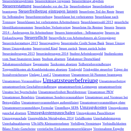
Steuererklärungsfristen
Steuererklärung vergessen
Steuererlärung abgeben
Steuererstattung
Steuerfahnder vor der Tür
Steuerfreibetrag
Steuerfreibetrag
Steuerfreibetrag eintragen lassen
beantragen
Steuerfreier Teil der Rente
Steuer
für Selbständige
Steuerhinterziehung
Steuerklasse bei verheirateten
Steuerklasse nach
Trennung
Steuerklassen bei verheirateten Arbeitnehmern
Steuerklassenwahl 2013
steuerliche
Identifikationsnummer
Steuerlicher Verlustvortrag
Steuerlotse für Rentner
Steuern
Steuern
2014 - Änderungen für Arbeitnehmer
Steuern hinterziehen - Selbstanzeige
Steuern im
Steuerpflicht
Einkaufswagen
Steuerpflicht von Arbeitnehmern als Grenzgänger
Steuerrückerstattung 2013
Steuerspartipps
Steuersünder Credit Suisse Bank
Steuer Umzug
Steuer Umzugskosten
Steuervorteil Kind
Steuer zurück
Steuer zurück holen
Steueränderungen 2013
Steueränderungen 2014
Student Arbeitslosengeld
Studienkosten
vom Staat finanzieren lassen
Studium absetzen
Tabaksteuer Deutschland
Tabaksteuererhöhung
Tagesmutter
Taxikosten absetzen
Teilbetriebsveräußerung
Treppenliftkosten als Krankheitskosten absetzen
Trinkgeld
Trinkgelder steuerfrei
Träger der
Sozialversicherung
Umlage 1 und 2
Umsatzsteuer
Umsatzsteuer-Id-Nummer beantragen
Umsatzsteuerbefreiung
Umsatzsteuer-Vorauszahlung
Umsatzsteuerbetrug
umsatzsteuerfreie Geschäftsveräußerung
umsatzsteuerfreie Leistungen
umsatzsteuerfreie
Umsätze bei Sportschulen
Umsatzsteuerfreiheit Berufsbetreuer
Umsatzsteuer PKW
Umsatzsteuer Reisebüro
Umsatzsteuer Sondervorauszahlung
Umsatzsteuer und Vorsteuer bei
Betrugsfällen
Umsatzsteuervoranmeldung authentifiziert
Umsatzsteuervoranmeldung elster
Umzugskosten
Umsatzsteuervoranmeldung Formular
Umstellung SEPA
Umzugskosten
Umzugskostenpauschalen
pauschal absetzen
Umzugskosten Pauschbetrag
Umzugspauschale
Unentgeltliche Wertabgaben 2014
Unfallkosten
Unterhaltsleistungen
Unterhaltszahlungen
USt-IdNr Kleinunternehmer
Verbilligte Vermietung
Verbindlichkeiten
Bilanz Frisör-Gutscheine
vereinfachte Einkommensteuererklärung
Vereinnahmte Entgelte