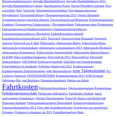
Dienstwagenbesteuerung
doppelte Haushaltsführung
doppelte Haushaltsführung 2012
doppelte Haushaltsführung Steuer
Durchlaufende Posten
Dürfen Flüchtlinge arbeiten
Ebay
gewerblich
Ebay Verkäufer
Ehegattenarbeitsverhältnis
Ehegattenarbeitsvertrag
Ehegattentarif
Ehrenamtsfreibetrag
Ehrenamtspauschale 2013
eigener Hausstand
Eigentumswohnung steuerlich absetzen
Eigenverbrauch und Restaurant
Einfuhrumsatzsteuer
Erstattung
Eingetragener Lebenspartner - Ehegattensplitting
Einkommen einer Prostituierten
Einkommensgrenze Familienversicherung
Einkommensteuererklärung
Einkommensteuererklärung Abgabefrist
Einkünfteerzielungsabsicht
Einnahmenüberschussrechnung 2012
Einspruch
Einspruch beim Finanzamt
Einspruch
einlegen
Einspruch per E-Mail
Elektroautos
elektronische Belege
elektronische Bilanz
elektronische Lohnsteuerkarte
elektronische Lohnsteuerkarte 2013
elektronische Rechnung
elektronischer Kontoauszug
Elektronischer Steuerbescheid
elektronische Steuererklärung
ELStAM
Elster-Zertifikat beantragen
Elterngeld ab 2013
Elterngeldplus
Elterngeld
Steuererklärung
EM-Fußball
Entferungspauschale
Erbschaft-und Schenkungsteuer
Erbschaftsteuer für Ausländer
Erhöhung Kindergeld 2015
Erstattungszinsen
erste Tätigkeitsstätte
Erstattungszinsen Einkommensteuer
erste Steuererklärung
EU-
Lieferung Nachweis
EXISTENZGRÜNDER
Existenzminimum 2013
EÜR Formular
Fahrkosten Hin- und Rückfahrt
Fahrtenbuchmethode
Fahrten zur Arbeit
Fahrtkosten
Fahrtkostenberechnung
Fahrtkostenerstattung Krankenkasse
Fahrtkostenpauschale
Fahrtkosten Selbständige
Fahrtkosten Studium
falsch
ausgewiesene Umsatzsteuer
Falscher Finanzbeamter
Ferienjob Steuern und Kindergeld
Finanzamt Auskunft
Finanztransaktionssteuer Deutschland
Firmenwagenbesteuerung
Firmenweihnachtsfeier 2012
Fort- oder Ausbildungskosten
Fragebogen zur steuerlichen
Erfassung
Freibetrag Lohnsteuer ab 2015
Freistellungsauftrag Bank