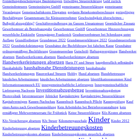
Freistellungsbescheinigung Bauleistungen
freiwillige Steuererklärung
Geld zurück
Gemeindesteuern
Gemeinnützige GmbH
gemeinsame Steuererklärung
gemeinsame
Veranlagung
Gemeinschaftskonto Ehegatten
geplante Reisekostenberechnung
geringfügige
Beschäftigung
Gesamtumsatz für Kleinunternehmer
Geschwindigkeit überschritten -
Bußgeld abzugsfähig?
Geschäftsveräußerung im Ganzen Umsatzsteuer
Gesetzlicher Zinssatz
Gewerbesteuer als Betriebsausgabe
Gewerbesteuer GmbH
Gewerbesteuer Hinzurechnungen
gewerbliche Einkünfte
Grenzgänger Frankreich
Grudnerwerbsteuer bei Schenkung unter
Auflage
Grundfreibetrag
Grundsteuer 2022
Grundsteuererklärung 2022
Grundsteuerreform
2022
Grundstücksleistungen
Grundsätze der Buchführung bei falschen Kasse
Grundsätze
ordnungsmäßiger Buchführung
Grunsteuererlass
Gutschrift
Haftungsvergütung
Handwerker
absetzen
Handwerkerkosten absetzen
Handwerkerleistung absetzen
Handwerkerleistungen absetzen
Hartz IV und Steuer
hauptberuflich selbständig
haushaltsnahe Dienstleistungen
Haushaltshilfe
haushaltsnahe
Handwerkerleistungen
Hausverkauf Steuern
Hobby
Hund absetzen
Hundebetreuung
häusliches Arbeitszimmer
häusliches Arbeitszimmer absetzen
Identifikationsnummer Kind
Informationsaustausch EU
innergemeinschaftliche Lieferungen
Innergemeinschaftliche
Investitionsabzugsbetrag
Lieferungen Nachweis
Investitionsabzugsbetrag
Photovoltaik
Istversteuerung
Jobticket
Kapitalerträge
Kapitalerträge Steuererklärung
Kapitalvermögen
Kassen-Nachschau
Kassenbuch
Kassenbuch Pflicht
Kassenprüfung
Kauf
eines Autos nach Gewerbeanmeldung
Kein Arbeitslohn bei Betriebsveranstaltung
kein
ermäßigter Mehrwertsteuersatz für Frühstück
Keine Steuererklärung
Kfz-Kosten absetzen
Kinder
Kfz-Versicherung absetzen
Kfz Steuer
Kilometerpauschale
Kinder 2012
Kinderbetreuungskosten
Kinderbetreuung absetzen
Kinderbetreuungskosten absetzen
Kinderbetreuungskosten steuerlich absetzen