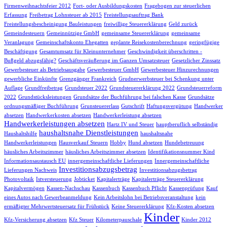
Firmenweihnachtsfeier 2012
Fort- oder Ausbildungskosten
Fragebogen zur steuerlichen
Erfassung
Freibetrag Lohnsteuer ab 2015
Freistellungsauftrag Bank
Freistellungsbescheinigung Bauleistungen
freiwillige Steuererklärung
Geld zurück
Gemeindesteuern
Gemeinnützige GmbH
gemeinsame Steuererklärung
gemeinsame
Veranlagung
Gemeinschaftskonto Ehegatten
geplante Reisekostenberechnung
geringfügige
Beschäftigung
Gesamtumsatz für Kleinunternehmer
Geschwindigkeit überschritten -
Bußgeld abzugsfähig?
Geschäftsveräußerung im Ganzen Umsatzsteuer
Gesetzlicher Zinssatz
Gewerbesteuer als Betriebsausgabe
Gewerbesteuer GmbH
Gewerbesteuer Hinzurechnungen
gewerbliche Einkünfte
Grenzgänger Frankreich
Grudnerwerbsteuer bei Schenkung unter
Auflage
Grundfreibetrag
Grundsteuer 2022
Grundsteuererklärung 2022
Grundsteuerreform
2022
Grundstücksleistungen
Grundsätze der Buchführung bei falschen Kasse
Grundsätze
ordnungsmäßiger Buchführung
Grunsteuererlass
Gutschrift
Haftungsvergütung
Handwerker
absetzen
Handwerkerkosten absetzen
Handwerkerleistung absetzen
Handwerkerleistungen absetzen
Hartz IV und Steuer
hauptberuflich selbständig
haushaltsnahe Dienstleistungen
Haushaltshilfe
haushaltsnahe
Handwerkerleistungen
Hausverkauf Steuern
Hobby
Hund absetzen
Hundebetreuung
häusliches Arbeitszimmer
häusliches Arbeitszimmer absetzen
Identifikationsnummer Kind
Informationsaustausch EU
innergemeinschaftliche Lieferungen
Innergemeinschaftliche
Investitionsabzugsbetrag
Lieferungen Nachweis
Investitionsabzugsbetrag
Photovoltaik
Istversteuerung
Jobticket
Kapitalerträge
Kapitalerträge Steuererklärung
Kapitalvermögen
Kassen-Nachschau
Kassenbuch
Kassenbuch Pflicht
Kassenprüfung
Kauf
eines Autos nach Gewerbeanmeldung
Kein Arbeitslohn bei Betriebsveranstaltung
kein
ermäßigter Mehrwertsteuersatz für Frühstück
Keine Steuererklärung
Kfz-Kosten absetzen
Kinder
Kfz-Versicherung absetzen
Kfz Steuer
Kilometerpauschale
Kinder 2012