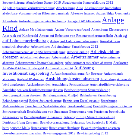
Steuererklärung
Abgabefrust Steuer 2018
Abgabetermin Steuererklärung 2012
Abgeltungssteuer Verlustverrechnung
Abschreibung Auto
Abschreibung Immobilien
abziehbare Vorsteuer neben Kilometerpauschale
Abzocke Internet
abzugsfähige Geschenke
Anlage
Altverluste
Anforderungen an eine Rechnung
Anlage KAP Altverluste
Kind
Anlage Mobilitätsprämie
Anlage Vorsorgeaufwand
Anmeldung Kleingewerbe
Antrag
Anspruch auf Kindergeld
Antrag auf Befreiung von Rentenvesicherungspflicht
auf Lohnsteuerfreibetrag
Antrag auf Lohnsteuerreduzierung
Anwaltskosten
steuerlich absetzbar
Arbeitnehmer
Arbeitnehmer-Pauschbetrag 2012
Arbeitskleidung
Arbeitnehmerveranlagung/Selbstveranlagung
Arbeitskleidung
absetzen
Arbeitszimmer
Arbeitsmittel absetzen
Arbeitsunfall
Arbeitszimmer
absetzen
Arbeitszimmer Photovoltaikanlage
Arbeitszimmer steuerlich absetzen
Arztkosten
Auflösung
Au-Pair-Mädchen Kindergeld
Aufbewahrungsfrist
Investitionsabzugsbetrag
Aufwandsentschädigung für Betreuer
Aufzuteilende
Ausbildungskosten absetzen
Vorsteuer
Augen-OP absetzen
Ausbildungskosten als
Werbungskosten
Auslandsspenden
Auszahlung Pensionskasse
Autohaftpflichtversicherung
Barzahlungen von Kinderbetreuungskosten
Bearbeitungszeit Steuererklärung
Beerdigungskosten absetzen
Befreiungsantrag Minijob
Behinderten Pauschbetrag
Behinderungsgrad
Belege Steuererklärung
Benzin statt Diesel getankt
Berechnung
Mehrwertsteuer
Berechnung Spekulationsfrist
Berufsausbildung
Beschäftigungsverbot in der
Schwangerschaft
Beschäftigung von Studenten
Besteuerung von Pensionen
betriebliche
Altersvorsorge
Betriebsprüfung FInanzamt
Betriebsprüfung Steuerhinterziehung
Betriebsprüfung Zeitraum
Betriebsveranstaltung Freigrenze
betrügerische E-Mails
betrügerische Mails
Bettensteuer
Bettensteuer Hamburg
Bewerbungskosten absetzen
Bewerbungskosten pauschal
Bewertungsgesetz 2012
Bewirtungsbeleg 2012