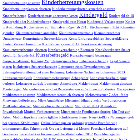
Kinderbetreuungskosten
Kinderbetreuung absetzen
Kinderbetreuungskosten absetzen
Kinderbetreuungskosten steuerlich absetzen
Kindergeld
Kinderfreibetrag
Kinderfreibetrag übertragen lassen
Kindergeld ab 18
Kindergeld oder Kinderfreibetrag
Kindergeld trotz Heirat
Kindergeld Verlängerung
Kinder
in Ausbildung
Kirchensteuer auf Kapitalvermögen ab 2015
Kirchensteuerpflicht
Klamotten
spenden
Kleinunternehmen anmelden
Kleinunternehmerstatus
Kleinunternehmer
Umsatzsteuer
Komprimierte Steuererklärung
Kontoführungsgebühren Steuererklärung
Kosten Verkauf Immobilie
Kraftfahrzeugsteuer 2012
Krankenversicherung
Krankenversicherung absetzen
Krankenversicherung Elternzeit
Krankheitskosten Steuer
Kurzarbeitergeld
Kredit für Grundstück
Kurzarbeitergeld beantragen
Körperschaftsteuer
Kürzung Verpflegungspauschale
Lebensversicherung
Legal Steuern
sparen
leichtfertige Steuerverkürzung
Leistungen eines Physiotherapeuten
Leistungsbeschreibung bei einer Rechnung
Lohnsteuer-Nachschau
Lohnsteuer 2013
Lohnsteuerausgleich
Lohnsteuerbescheinigung Arbeitgeber
Lohnsteuerbescheinigung
verloren
Lohnsteuer zurück
Lonsteuer-Anmeldung
Maklerkosten
Maklerkosten absetzen
Mantelbogen
Margenbesteuerung bei Reiseleistungen an Schulen und Vereine
Marktprämie
Medikamente absetzen
Medikamente steuerlich absetzen
Mehrwertsteuer 7 oder 19 bei
Mietwagenbeförderung
Miete Angehörige
Mietentschädigung keine Werbungskosten
Mietkosten absetzen
Mindestlohn in Deutschland
Minijob ab 2013
Minijob im
Privathaushalt
Minijob Verdienstgrenze
Mitarbeitende Familienangehörige
Mit Taxi zur
Arbeit
Mobilitätsprämie
nachträgliche Schuldzinsen Steuer
Neue GoBD´s
Nutzungsentgelt
bei privaten Kfz-Nutzung
Online Poker spielen
ordnungsgemäße Buchführung
ordnungsgemäßes Fahrtenbuch
Ort der Leistung bei Messen
Pauschale Lohnsteuer auf
Geschenke
Pauschbeträge für unentgeliche Wertabgaben 2012
Pauschbeträge für
Pendlerpauschale
unentgeltliche Wertabgaben 2015
PC von der Steuer absetzen