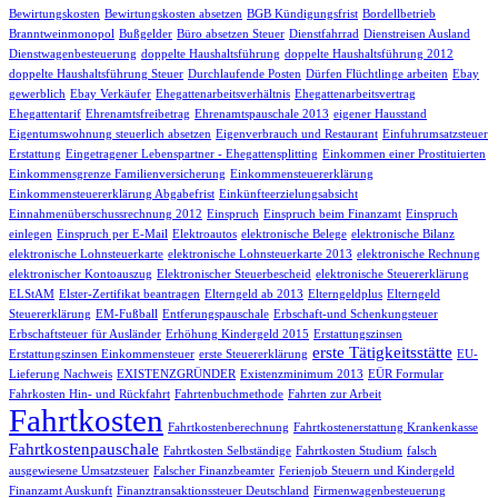
Bewirtungskosten
Bewirtungskosten absetzen
BGB Kündigungsfrist
Bordellbetrieb
Branntweinmonopol
Bußgelder
Büro absetzen Steuer
Dienstfahrrad
Dienstreisen Ausland
Dienstwagenbesteuerung
doppelte Haushaltsführung
doppelte Haushaltsführung 2012
doppelte Haushaltsführung Steuer
Durchlaufende Posten
Dürfen Flüchtlinge arbeiten
Ebay
gewerblich
Ebay Verkäufer
Ehegattenarbeitsverhältnis
Ehegattenarbeitsvertrag
Ehegattentarif
Ehrenamtsfreibetrag
Ehrenamtspauschale 2013
eigener Hausstand
Eigentumswohnung steuerlich absetzen
Eigenverbrauch und Restaurant
Einfuhrumsatzsteuer
Erstattung
Eingetragener Lebenspartner - Ehegattensplitting
Einkommen einer Prostituierten
Einkommensgrenze Familienversicherung
Einkommensteuererklärung
Einkommensteuererklärung Abgabefrist
Einkünfteerzielungsabsicht
Einnahmenüberschussrechnung 2012
Einspruch
Einspruch beim Finanzamt
Einspruch
einlegen
Einspruch per E-Mail
Elektroautos
elektronische Belege
elektronische Bilanz
elektronische Lohnsteuerkarte
elektronische Lohnsteuerkarte 2013
elektronische Rechnung
elektronischer Kontoauszug
Elektronischer Steuerbescheid
elektronische Steuererklärung
ELStAM
Elster-Zertifikat beantragen
Elterngeld ab 2013
Elterngeldplus
Elterngeld
Steuererklärung
EM-Fußball
Entferungspauschale
Erbschaft-und Schenkungsteuer
Erbschaftsteuer für Ausländer
Erhöhung Kindergeld 2015
Erstattungszinsen
erste Tätigkeitsstätte
Erstattungszinsen Einkommensteuer
erste Steuererklärung
EU-
Lieferung Nachweis
EXISTENZGRÜNDER
Existenzminimum 2013
EÜR Formular
Fahrkosten Hin- und Rückfahrt
Fahrtenbuchmethode
Fahrten zur Arbeit
Fahrtkosten
Fahrtkostenberechnung
Fahrtkostenerstattung Krankenkasse
Fahrtkostenpauschale
Fahrtkosten Selbständige
Fahrtkosten Studium
falsch
ausgewiesene Umsatzsteuer
Falscher Finanzbeamter
Ferienjob Steuern und Kindergeld
Finanzamt Auskunft
Finanztransaktionssteuer Deutschland
Firmenwagenbesteuerung