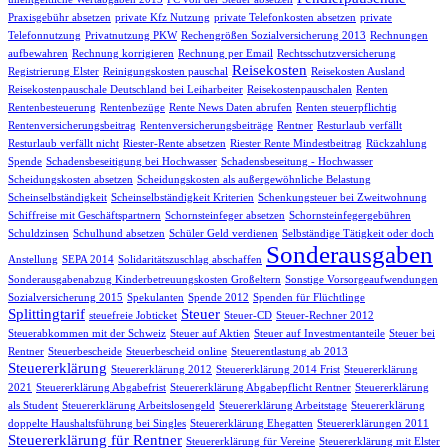
Praxisgebühr absetzen
private Kfz Nutzung
private Telefonkosten absetzen
private
Telefonnutzung
Privatnutzung PKW
Rechengrößen Sozialversicherung 2013
Rechnungen
aufbewahren
Rechnung korrigieren
Rechnung per Email
Rechtsschutzversicherung
Reisekosten
Registrierung Elster
Reinigungskosten pauschal
Reisekosten Ausland
Reisekostenpauschale Deutschland bei Leiharbeiter
Reisekostenpauschalen
Renten
Rentenbesteuerung
Rentenbezüge
Rente News Daten abrufen
Renten steuerpflichtig
Rentenversicherungsbeitrag
Rentenversicherungsbeiträge
Rentner
Resturlaub verfällt
Resturlaub verfällt nicht
Riester-Rente absetzen
Riester Rente Mindestbeitrag
Rückzahlung
Spende
Schadensbeseitigung bei Hochwasser
Schadensbeseitung - Hochwasser
Scheidungskosten absetzen
Scheidungskosten als außergewöhnliche Belastung
Scheinselbständigkeit
Scheinselbständigkeit Kriterien
Schenkungsteuer bei Zweitwohnung
Schiffreise mit Geschäftspartnern
Schornsteinfeger absetzen
Schornsteinfegergebühren
Schuldzinsen
Schulhund absetzen
Schüler Geld verdienen
Selbständige Tätigkeit oder doch
Sonderausgaben
Anstellung
SEPA 2014
Solidaritätszuschlag abschaffen
Sonderausgabenabzug Kinderbetreuungskosten Großeltern
Sonstige Vorsorgeaufwendungen
Sozialversicherung 2015
Spekulanten
Spende 2012
Spenden für Flüchtlinge
Splittingtarif
Steuer
steuefreie Jobticket
Steuer-CD
Steuer-Rechner 2012
Steuerabkommen mit der Schweiz
Steuer auf Aktien
Steuer auf Investmentanteile
Steuer bei
Rentner
Steuerbescheide
Steuerbescheid online
Steuerentlastung ab 2013
Steuererklärung
Steuererklärung 2012
Steuererklärung 2014 Frist
Steuererklärung
2021
Steuererklärung Abgabefrist
Steuererklärung Abgabepflicht Rentner
Steuererklärung
als Student
Steuererklärung Arbeitslosengeld
Steuererklärung Arbeitstage
Steuererklärung
doppelte Haushaltsführung bei Singles
Steuererklärung Ehegatten
Steuererklärungen 2011
Steuererklärung für Rentner
Steuererklärung für Vereine
Steuererklärung mit Elster