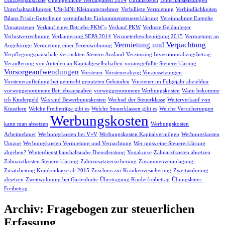
Umzugspauschale
Unentgeltliche Wertabgaben 2014
Unfallkosten
Unterhaltsleistungen
Unterhaltszahlungen
USt-IdNr Kleinunternehmer
Verbilligte Vermietung
Verbindlichkeiten
Bilanz Frisör-Gutscheine
vereinfachte Einkommensteuererklärung
Vereinnahmte Entgelte
Umsatzsteuer
Verkauf eines Betriebs-PKW´s
Verkauf PKW
Verluste Geldanleger
Verlustverrechnung
Verlängerung SEPA 2014
Vermieterbescheinigung 2015
Vermietung an
Vermietung und Verpachtung
Angehörige
Vermietung einer Ferienwohnung
Verpflegungspauschale
verrückten Steuern Ausland
Verzinsung Investitionsabzugsbetrag
Veräußerung von Anteilen an Kapitalgesellschaften
vorausgefüllte Steuererklärung
Vorsorgeaufwendungen
Vorsteuer
Vorsteuerabzug Voraussetzungen
Vorsteueraufteilung bei gemischt genutzten Gebäuden
Vorsteuer im Folgejahr abziehbar
vorweggenommene Betriebsausgaben
vorweggenommene Werbungskosten
Wann bekomme
ich Kindergeld
Was sind Bewerbungskosten
Wechsel der Steuerklasse
Weiterverkauf von
Künstlern
Welche Freibeträge gibt es
Welche Steuerklassen gibt es
Welche Versicherungen
Werbungskosten
kann man absetzen
Werbungskosten
Arbeitnehmer
Werbungskosten bei V+V
Werbungskosten Kapitalvermögen
Werbungskosten
Umzug
Werbungskosten Vermietung und Verpachtung
Wer muss eine Steuererklärung
abgeben?
Winterdienst haushaltsnahe Dienstleistung
Yogakurse
Zahnarztkosten absetzen
Zahnarztkosten Steuererklärung
Zahnzusatzversicherung
Zusammenveranlagung
Zusatzbeitrag Krankenkasse ab 2015
Zuschuss zur Krankenvesicherung
Zweitwohnung
absetzen
Zweitwohnung bei Gartenhütte
Übertragung Kinderfreibetrag
Übungsleiter-
Freibetrag
Archiv: Fragebogen zur steuerlichen
Erfassung