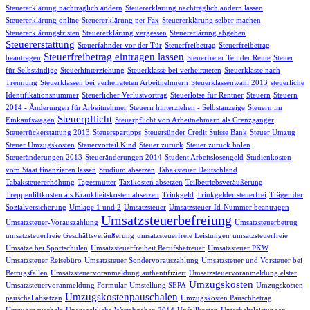
Steuererklärung nachträglich ändern
Steuererklärung nachträglich ändern lassen
Steuererklärung online
Steuererklärung per Fax
Steuererklärung selber machen
Steuererklärungsfristen
Steuererklärung vergessen
Steuererlärung abgeben
Steuererstattung
Steuerfahnder vor der Tür
Steuerfreibetrag
Steuerfreibetrag
Steuerfreibetrag eintragen lassen
beantragen
Steuerfreier Teil der Rente
Steuer
für Selbständige
Steuerhinterziehung
Steuerklasse bei verheirateten
Steuerklasse nach
Trennung
Steuerklassen bei verheirateten Arbeitnehmern
Steuerklassenwahl 2013
steuerliche
Identifikationsnummer
Steuerlicher Verlustvortrag
Steuerlotse für Rentner
Steuern
Steuern
2014 - Änderungen für Arbeitnehmer
Steuern hinterziehen - Selbstanzeige
Steuern im
Steuerpflicht
Einkaufswagen
Steuerpflicht von Arbeitnehmern als Grenzgänger
Steuerrückerstattung 2013
Steuerspartipps
Steuersünder Credit Suisse Bank
Steuer Umzug
Steuer Umzugskosten
Steuervorteil Kind
Steuer zurück
Steuer zurück holen
Steueränderungen 2013
Steueränderungen 2014
Student Arbeitslosengeld
Studienkosten
vom Staat finanzieren lassen
Studium absetzen
Tabaksteuer Deutschland
Tabaksteuererhöhung
Tagesmutter
Taxikosten absetzen
Teilbetriebsveräußerung
Treppenliftkosten als Krankheitskosten absetzen
Trinkgeld
Trinkgelder steuerfrei
Träger der
Sozialversicherung
Umlage 1 und 2
Umsatzsteuer
Umsatzsteuer-Id-Nummer beantragen
Umsatzsteuerbefreiung
Umsatzsteuer-Vorauszahlung
Umsatzsteuerbetrug
umsatzsteuerfreie Geschäftsveräußerung
umsatzsteuerfreie Leistungen
umsatzsteuerfreie
Umsätze bei Sportschulen
Umsatzsteuerfreiheit Berufsbetreuer
Umsatzsteuer PKW
Umsatzsteuer Reisebüro
Umsatzsteuer Sondervorauszahlung
Umsatzsteuer und Vorsteuer bei
Betrugsfällen
Umsatzsteuervoranmeldung authentifiziert
Umsatzsteuervoranmeldung elster
Umzugskosten
Umsatzsteuervoranmeldung Formular
Umstellung SEPA
Umzugskosten
Umzugskostenpauschalen
pauschal absetzen
Umzugskosten Pauschbetrag