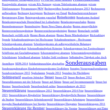
Praxisgebühr absetzen
private Kfz Nutzung
private Telefonkosten absetzen
private
Telefonnutzung
Privatnutzung PKW
Rechengrößen Sozialversicherung 2013
Rechnungen
aufbewahren
Rechnung korrigieren
Rechnung per Email
Rechtsschutzversicherung
Reisekosten
Registrierung Elster
Reinigungskosten pauschal
Reisekosten Ausland
Reisekostenpauschale Deutschland bei Leiharbeiter
Reisekostenpauschalen
Renten
Rentenbesteuerung
Rentenbezüge
Rente News Daten abrufen
Renten steuerpflichtig
Rentenversicherungsbeitrag
Rentenversicherungsbeiträge
Rentner
Resturlaub verfällt
Resturlaub verfällt nicht
Riester-Rente absetzen
Riester Rente Mindestbeitrag
Rückzahlung
Spende
Schadensbeseitigung bei Hochwasser
Schadensbeseitung - Hochwasser
Scheidungskosten absetzen
Scheidungskosten als außergewöhnliche Belastung
Scheinselbständigkeit
Scheinselbständigkeit Kriterien
Schenkungsteuer bei Zweitwohnung
Schiffreise mit Geschäftspartnern
Schornsteinfeger absetzen
Schornsteinfegergebühren
Schuldzinsen
Schulhund absetzen
Schüler Geld verdienen
Selbständige Tätigkeit oder doch
Sonderausgaben
Anstellung
SEPA 2014
Solidaritätszuschlag abschaffen
Sonderausgabenabzug Kinderbetreuungskosten Großeltern
Sonstige Vorsorgeaufwendungen
Sozialversicherung 2015
Spekulanten
Spende 2012
Spenden für Flüchtlinge
Splittingtarif
Steuer
steuefreie Jobticket
Steuer-CD
Steuer-Rechner 2012
Steuerabkommen mit der Schweiz
Steuer auf Aktien
Steuer auf Investmentanteile
Steuer bei
Rentner
Steuerbescheide
Steuerbescheid online
Steuerentlastung ab 2013
Steuererklärung
Steuererklärung 2012
Steuererklärung 2014 Frist
Steuererklärung
2021
Steuererklärung Abgabefrist
Steuererklärung Abgabepflicht Rentner
Steuererklärung
als Student
Steuererklärung Arbeitslosengeld
Steuererklärung Arbeitstage
Steuererklärung
doppelte Haushaltsführung bei Singles
Steuererklärung Ehegatten
Steuererklärungen 2011
Steuererklärung für Rentner
Steuererklärung für Vereine
Steuererklärung mit Elster