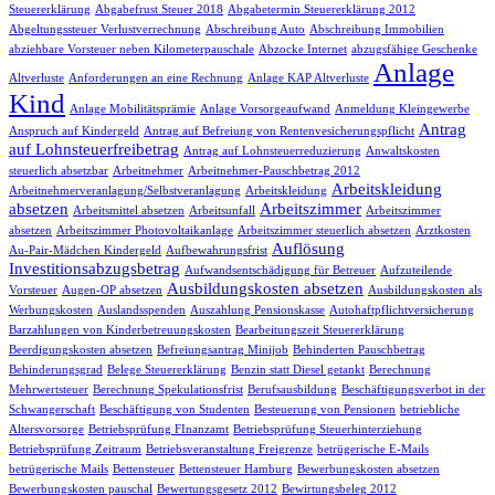
Steuererklärung
Abgabefrust Steuer 2018
Abgabetermin Steuererklärung 2012
Abgeltungssteuer Verlustverrechnung
Abschreibung Auto
Abschreibung Immobilien
abziehbare Vorsteuer neben Kilometerpauschale
Abzocke Internet
abzugsfähige Geschenke
Anlage
Altverluste
Anforderungen an eine Rechnung
Anlage KAP Altverluste
Kind
Anlage Mobilitätsprämie
Anlage Vorsorgeaufwand
Anmeldung Kleingewerbe
Antrag
Anspruch auf Kindergeld
Antrag auf Befreiung von Rentenvesicherungspflicht
auf Lohnsteuerfreibetrag
Antrag auf Lohnsteuerreduzierung
Anwaltskosten
steuerlich absetzbar
Arbeitnehmer
Arbeitnehmer-Pauschbetrag 2012
Arbeitskleidung
Arbeitnehmerveranlagung/Selbstveranlagung
Arbeitskleidung
absetzen
Arbeitszimmer
Arbeitsmittel absetzen
Arbeitsunfall
Arbeitszimmer
absetzen
Arbeitszimmer Photovoltaikanlage
Arbeitszimmer steuerlich absetzen
Arztkosten
Auflösung
Au-Pair-Mädchen Kindergeld
Aufbewahrungsfrist
Investitionsabzugsbetrag
Aufwandsentschädigung für Betreuer
Aufzuteilende
Ausbildungskosten absetzen
Vorsteuer
Augen-OP absetzen
Ausbildungskosten als
Werbungskosten
Auslandsspenden
Auszahlung Pensionskasse
Autohaftpflichtversicherung
Barzahlungen von Kinderbetreuungskosten
Bearbeitungszeit Steuererklärung
Beerdigungskosten absetzen
Befreiungsantrag Minijob
Behinderten Pauschbetrag
Behinderungsgrad
Belege Steuererklärung
Benzin statt Diesel getankt
Berechnung
Mehrwertsteuer
Berechnung Spekulationsfrist
Berufsausbildung
Beschäftigungsverbot in der
Schwangerschaft
Beschäftigung von Studenten
Besteuerung von Pensionen
betriebliche
Altersvorsorge
Betriebsprüfung FInanzamt
Betriebsprüfung Steuerhinterziehung
Betriebsprüfung Zeitraum
Betriebsveranstaltung Freigrenze
betrügerische E-Mails
betrügerische Mails
Bettensteuer
Bettensteuer Hamburg
Bewerbungskosten absetzen
Bewerbungskosten pauschal
Bewertungsgesetz 2012
Bewirtungsbeleg 2012