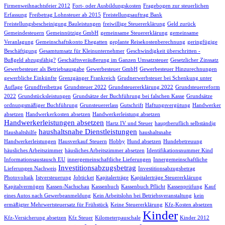
Firmenweihnachtsfeier 2012
Fort- oder Ausbildungskosten
Fragebogen zur steuerlichen
Erfassung
Freibetrag Lohnsteuer ab 2015
Freistellungsauftrag Bank
Freistellungsbescheinigung Bauleistungen
freiwillige Steuererklärung
Geld zurück
Gemeindesteuern
Gemeinnützige GmbH
gemeinsame Steuererklärung
gemeinsame
Veranlagung
Gemeinschaftskonto Ehegatten
geplante Reisekostenberechnung
geringfügige
Beschäftigung
Gesamtumsatz für Kleinunternehmer
Geschwindigkeit überschritten -
Bußgeld abzugsfähig?
Geschäftsveräußerung im Ganzen Umsatzsteuer
Gesetzlicher Zinssatz
Gewerbesteuer als Betriebsausgabe
Gewerbesteuer GmbH
Gewerbesteuer Hinzurechnungen
gewerbliche Einkünfte
Grenzgänger Frankreich
Grudnerwerbsteuer bei Schenkung unter
Auflage
Grundfreibetrag
Grundsteuer 2022
Grundsteuererklärung 2022
Grundsteuerreform
2022
Grundstücksleistungen
Grundsätze der Buchführung bei falschen Kasse
Grundsätze
ordnungsmäßiger Buchführung
Grunsteuererlass
Gutschrift
Haftungsvergütung
Handwerker
absetzen
Handwerkerkosten absetzen
Handwerkerleistung absetzen
Handwerkerleistungen absetzen
Hartz IV und Steuer
hauptberuflich selbständig
haushaltsnahe Dienstleistungen
Haushaltshilfe
haushaltsnahe
Handwerkerleistungen
Hausverkauf Steuern
Hobby
Hund absetzen
Hundebetreuung
häusliches Arbeitszimmer
häusliches Arbeitszimmer absetzen
Identifikationsnummer Kind
Informationsaustausch EU
innergemeinschaftliche Lieferungen
Innergemeinschaftliche
Investitionsabzugsbetrag
Lieferungen Nachweis
Investitionsabzugsbetrag
Photovoltaik
Istversteuerung
Jobticket
Kapitalerträge
Kapitalerträge Steuererklärung
Kapitalvermögen
Kassen-Nachschau
Kassenbuch
Kassenbuch Pflicht
Kassenprüfung
Kauf
eines Autos nach Gewerbeanmeldung
Kein Arbeitslohn bei Betriebsveranstaltung
kein
ermäßigter Mehrwertsteuersatz für Frühstück
Keine Steuererklärung
Kfz-Kosten absetzen
Kinder
Kfz-Versicherung absetzen
Kfz Steuer
Kilometerpauschale
Kinder 2012