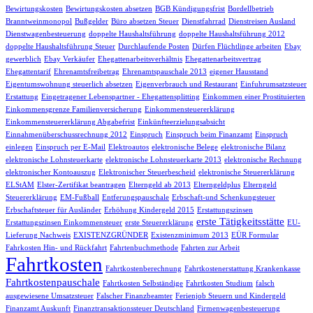
Bewirtungskosten
Bewirtungskosten absetzen
BGB Kündigungsfrist
Bordellbetrieb
Branntweinmonopol
Bußgelder
Büro absetzen Steuer
Dienstfahrrad
Dienstreisen Ausland
Dienstwagenbesteuerung
doppelte Haushaltsführung
doppelte Haushaltsführung 2012
doppelte Haushaltsführung Steuer
Durchlaufende Posten
Dürfen Flüchtlinge arbeiten
Ebay
gewerblich
Ebay Verkäufer
Ehegattenarbeitsverhältnis
Ehegattenarbeitsvertrag
Ehegattentarif
Ehrenamtsfreibetrag
Ehrenamtspauschale 2013
eigener Hausstand
Eigentumswohnung steuerlich absetzen
Eigenverbrauch und Restaurant
Einfuhrumsatzsteuer
Erstattung
Eingetragener Lebenspartner - Ehegattensplitting
Einkommen einer Prostituierten
Einkommensgrenze Familienversicherung
Einkommensteuererklärung
Einkommensteuererklärung Abgabefrist
Einkünfteerzielungsabsicht
Einnahmenüberschussrechnung 2012
Einspruch
Einspruch beim Finanzamt
Einspruch
einlegen
Einspruch per E-Mail
Elektroautos
elektronische Belege
elektronische Bilanz
elektronische Lohnsteuerkarte
elektronische Lohnsteuerkarte 2013
elektronische Rechnung
elektronischer Kontoauszug
Elektronischer Steuerbescheid
elektronische Steuererklärung
ELStAM
Elster-Zertifikat beantragen
Elterngeld ab 2013
Elterngeldplus
Elterngeld
Steuererklärung
EM-Fußball
Entferungspauschale
Erbschaft-und Schenkungsteuer
Erbschaftsteuer für Ausländer
Erhöhung Kindergeld 2015
Erstattungszinsen
erste Tätigkeitsstätte
Erstattungszinsen Einkommensteuer
erste Steuererklärung
EU-
Lieferung Nachweis
EXISTENZGRÜNDER
Existenzminimum 2013
EÜR Formular
Fahrkosten Hin- und Rückfahrt
Fahrtenbuchmethode
Fahrten zur Arbeit
Fahrtkosten
Fahrtkostenberechnung
Fahrtkostenerstattung Krankenkasse
Fahrtkostenpauschale
Fahrtkosten Selbständige
Fahrtkosten Studium
falsch
ausgewiesene Umsatzsteuer
Falscher Finanzbeamter
Ferienjob Steuern und Kindergeld
Finanzamt Auskunft
Finanztransaktionssteuer Deutschland
Firmenwagenbesteuerung