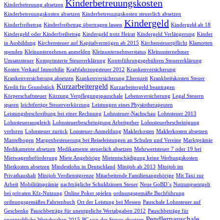
Kinderbetreuungskosten
Kinderbetreuung absetzen
Kinderbetreuungskosten absetzen
Kinderbetreuungskosten steuerlich absetzen
Kindergeld
Kinderfreibetrag
Kinderfreibetrag übertragen lassen
Kindergeld ab 18
Kindergeld oder Kinderfreibetrag
Kindergeld trotz Heirat
Kindergeld Verlängerung
Kinder
in Ausbildung
Kirchensteuer auf Kapitalvermögen ab 2015
Kirchensteuerpflicht
Klamotten
spenden
Kleinunternehmen anmelden
Kleinunternehmerstatus
Kleinunternehmer
Umsatzsteuer
Komprimierte Steuererklärung
Kontoführungsgebühren Steuererklärung
Kosten Verkauf Immobilie
Kraftfahrzeugsteuer 2012
Krankenversicherung
Krankenversicherung absetzen
Krankenversicherung Elternzeit
Krankheitskosten Steuer
Kurzarbeitergeld
Kredit für Grundstück
Kurzarbeitergeld beantragen
Körperschaftsteuer
Kürzung Verpflegungspauschale
Lebensversicherung
Legal Steuern
sparen
leichtfertige Steuerverkürzung
Leistungen eines Physiotherapeuten
Leistungsbeschreibung bei einer Rechnung
Lohnsteuer-Nachschau
Lohnsteuer 2013
Lohnsteuerausgleich
Lohnsteuerbescheinigung Arbeitgeber
Lohnsteuerbescheinigung
verloren
Lohnsteuer zurück
Lonsteuer-Anmeldung
Maklerkosten
Maklerkosten absetzen
Mantelbogen
Margenbesteuerung bei Reiseleistungen an Schulen und Vereine
Marktprämie
Medikamente absetzen
Medikamente steuerlich absetzen
Mehrwertsteuer 7 oder 19 bei
Mietwagenbeförderung
Miete Angehörige
Mietentschädigung keine Werbungskosten
Mietkosten absetzen
Mindestlohn in Deutschland
Minijob ab 2013
Minijob im
Privathaushalt
Minijob Verdienstgrenze
Mitarbeitende Familienangehörige
Mit Taxi zur
Arbeit
Mobilitätsprämie
nachträgliche Schuldzinsen Steuer
Neue GoBD´s
Nutzungsentgelt
bei privaten Kfz-Nutzung
Online Poker spielen
ordnungsgemäße Buchführung
ordnungsgemäßes Fahrtenbuch
Ort der Leistung bei Messen
Pauschale Lohnsteuer auf
Geschenke
Pauschbeträge für unentgeliche Wertabgaben 2012
Pauschbeträge für
Pendlerpauschale
unentgeltliche Wertabgaben 2015
PC von der Steuer absetzen