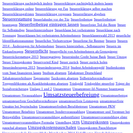
Steuererklärung nachträglich ändern
Steuererklärung nachträglich ändern lassen
Steuererklärung online
Steuererklärung per Fax
Steuererklärung selber machen
Steuererklärungsfristen
Steuererklärung vergessen
Steuererlärung abgeben
Steuererstattung
Steuerfahnder vor der Tür
Steuerfreibetrag
Steuerfreibetrag
Steuerfreibetrag eintragen lassen
beantragen
Steuerfreier Teil der Rente
Steuer
für Selbständige
Steuerhinterziehung
Steuerklasse bei verheirateten
Steuerklasse nach
Trennung
Steuerklassen bei verheirateten Arbeitnehmern
Steuerklassenwahl 2013
steuerliche
Identifikationsnummer
Steuerlicher Verlustvortrag
Steuerlotse für Rentner
Steuern
Steuern
2014 - Änderungen für Arbeitnehmer
Steuern hinterziehen - Selbstanzeige
Steuern im
Steuerpflicht
Einkaufswagen
Steuerpflicht von Arbeitnehmern als Grenzgänger
Steuerrückerstattung 2013
Steuerspartipps
Steuersünder Credit Suisse Bank
Steuer Umzug
Steuer Umzugskosten
Steuervorteil Kind
Steuer zurück
Steuer zurück holen
Steueränderungen 2013
Steueränderungen 2014
Student Arbeitslosengeld
Studienkosten
vom Staat finanzieren lassen
Studium absetzen
Tabaksteuer Deutschland
Tabaksteuererhöhung
Tagesmutter
Taxikosten absetzen
Teilbetriebsveräußerung
Treppenliftkosten als Krankheitskosten absetzen
Trinkgeld
Trinkgelder steuerfrei
Träger der
Sozialversicherung
Umlage 1 und 2
Umsatzsteuer
Umsatzsteuer-Id-Nummer beantragen
Umsatzsteuerbefreiung
Umsatzsteuer-Vorauszahlung
Umsatzsteuerbetrug
umsatzsteuerfreie Geschäftsveräußerung
umsatzsteuerfreie Leistungen
umsatzsteuerfreie
Umsätze bei Sportschulen
Umsatzsteuerfreiheit Berufsbetreuer
Umsatzsteuer PKW
Umsatzsteuer Reisebüro
Umsatzsteuer Sondervorauszahlung
Umsatzsteuer und Vorsteuer bei
Betrugsfällen
Umsatzsteuervoranmeldung authentifiziert
Umsatzsteuervoranmeldung elster
Umzugskosten
Umsatzsteuervoranmeldung Formular
Umstellung SEPA
Umzugskosten
Umzugskostenpauschalen
pauschal absetzen
Umzugskosten Pauschbetrag