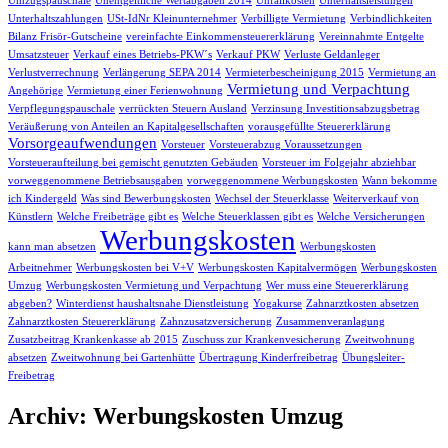
Umzugspauschale
Unentgeltliche Wertabgaben 2014
Unfallkosten
Unterhaltsleistungen
Unterhaltszahlungen
USt-IdNr Kleinunternehmer
Verbilligte Vermietung
Verbindlichkeiten
Bilanz Frisör-Gutscheine
vereinfachte Einkommensteuererklärung
Vereinnahmte Entgelte
Umsatzsteuer
Verkauf eines Betriebs-PKW´s
Verkauf PKW
Verluste Geldanleger
Verlustverrechnung
Verlängerung SEPA 2014
Vermieterbescheinigung 2015
Vermietung an
Vermietung und Verpachtung
Angehörige
Vermietung einer Ferienwohnung
Verpflegungspauschale
verrückten Steuern Ausland
Verzinsung Investitionsabzugsbetrag
Veräußerung von Anteilen an Kapitalgesellschaften
vorausgefüllte Steuererklärung
Vorsorgeaufwendungen
Vorsteuer
Vorsteuerabzug Voraussetzungen
Vorsteueraufteilung bei gemischt genutzten Gebäuden
Vorsteuer im Folgejahr abziehbar
vorweggenommene Betriebsausgaben
vorweggenommene Werbungskosten
Wann bekomme
ich Kindergeld
Was sind Bewerbungskosten
Wechsel der Steuerklasse
Weiterverkauf von
Künstlern
Welche Freibeträge gibt es
Welche Steuerklassen gibt es
Welche Versicherungen
Werbungskosten
kann man absetzen
Werbungskosten
Arbeitnehmer
Werbungskosten bei V+V
Werbungskosten Kapitalvermögen
Werbungskosten
Umzug
Werbungskosten Vermietung und Verpachtung
Wer muss eine Steuererklärung
abgeben?
Winterdienst haushaltsnahe Dienstleistung
Yogakurse
Zahnarztkosten absetzen
Zahnarztkosten Steuererklärung
Zahnzusatzversicherung
Zusammenveranlagung
Zusatzbeitrag Krankenkasse ab 2015
Zuschuss zur Krankenvesicherung
Zweitwohnung
absetzen
Zweitwohnung bei Gartenhütte
Übertragung Kinderfreibetrag
Übungsleiter-
Freibetrag
Archiv: Werbungskosten Umzug