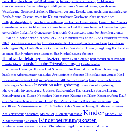
Freistellungsbescheinigung Bauleistungen
freiwillige Steuererklärung
Geld zurück
Gemeindesteuern
Gemeinnützige GmbH
gemeinsame Steuererklärung
gemeinsame
Veranlagung
Gemeinschaftskonto Ehegatten
geplante Reisekostenberechnung
geringfügige
Beschäftigung
Gesamtumsatz für Kleinunternehmer
Geschwindigkeit überschritten -
Bußgeld abzugsfähig?
Geschäftsveräußerung im Ganzen Umsatzsteuer
Gesetzlicher Zinssatz
Gewerbesteuer als Betriebsausgabe
Gewerbesteuer GmbH
Gewerbesteuer Hinzurechnungen
gewerbliche Einkünfte
Grenzgänger Frankreich
Grudnerwerbsteuer bei Schenkung unter
Auflage
Grundfreibetrag
Grundsteuer 2022
Grundsteuererklärung 2022
Grundsteuerreform
2022
Grundstücksleistungen
Grundsätze der Buchführung bei falschen Kasse
Grundsätze
ordnungsmäßiger Buchführung
Grunsteuererlass
Gutschrift
Haftungsvergütung
Handwerker
absetzen
Handwerkerkosten absetzen
Handwerkerleistung absetzen
Handwerkerleistungen absetzen
Hartz IV und Steuer
hauptberuflich selbständig
haushaltsnahe Dienstleistungen
Haushaltshilfe
haushaltsnahe
Handwerkerleistungen
Hausverkauf Steuern
Hobby
Hund absetzen
Hundebetreuung
häusliches Arbeitszimmer
häusliches Arbeitszimmer absetzen
Identifikationsnummer Kind
Informationsaustausch EU
innergemeinschaftliche Lieferungen
Innergemeinschaftliche
Investitionsabzugsbetrag
Lieferungen Nachweis
Investitionsabzugsbetrag
Photovoltaik
Istversteuerung
Jobticket
Kapitalerträge
Kapitalerträge Steuererklärung
Kapitalvermögen
Kassen-Nachschau
Kassenbuch
Kassenbuch Pflicht
Kassenprüfung
Kauf
eines Autos nach Gewerbeanmeldung
Kein Arbeitslohn bei Betriebsveranstaltung
kein
ermäßigter Mehrwertsteuersatz für Frühstück
Keine Steuererklärung
Kfz-Kosten absetzen
Kinder
Kfz-Versicherung absetzen
Kfz Steuer
Kilometerpauschale
Kinder 2012
Kinderbetreuungskosten
Kinderbetreuung absetzen
Kinderbetreuungskosten absetzen
Kinderbetreuungskosten steuerlich absetzen