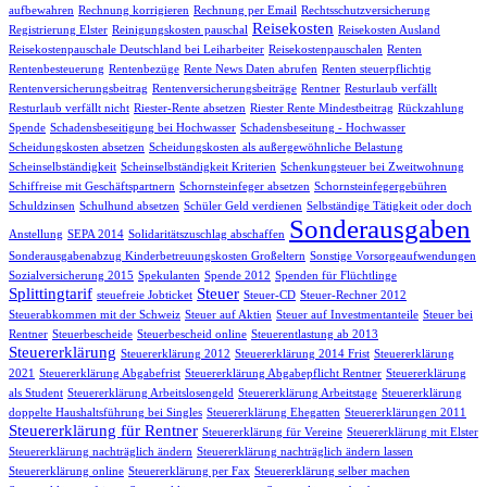
aufbewahren
Rechnung korrigieren
Rechnung per Email
Rechtsschutzversicherung
Reisekosten
Registrierung Elster
Reinigungskosten pauschal
Reisekosten Ausland
Reisekostenpauschale Deutschland bei Leiharbeiter
Reisekostenpauschalen
Renten
Rentenbesteuerung
Rentenbezüge
Rente News Daten abrufen
Renten steuerpflichtig
Rentenversicherungsbeitrag
Rentenversicherungsbeiträge
Rentner
Resturlaub verfällt
Resturlaub verfällt nicht
Riester-Rente absetzen
Riester Rente Mindestbeitrag
Rückzahlung
Spende
Schadensbeseitigung bei Hochwasser
Schadensbeseitung - Hochwasser
Scheidungskosten absetzen
Scheidungskosten als außergewöhnliche Belastung
Scheinselbständigkeit
Scheinselbständigkeit Kriterien
Schenkungsteuer bei Zweitwohnung
Schiffreise mit Geschäftspartnern
Schornsteinfeger absetzen
Schornsteinfegergebühren
Schuldzinsen
Schulhund absetzen
Schüler Geld verdienen
Selbständige Tätigkeit oder doch
Sonderausgaben
Anstellung
SEPA 2014
Solidaritätszuschlag abschaffen
Sonderausgabenabzug Kinderbetreuungskosten Großeltern
Sonstige Vorsorgeaufwendungen
Sozialversicherung 2015
Spekulanten
Spende 2012
Spenden für Flüchtlinge
Splittingtarif
Steuer
steuefreie Jobticket
Steuer-CD
Steuer-Rechner 2012
Steuerabkommen mit der Schweiz
Steuer auf Aktien
Steuer auf Investmentanteile
Steuer bei
Rentner
Steuerbescheide
Steuerbescheid online
Steuerentlastung ab 2013
Steuererklärung
Steuererklärung 2012
Steuererklärung 2014 Frist
Steuererklärung
2021
Steuererklärung Abgabefrist
Steuererklärung Abgabepflicht Rentner
Steuererklärung
als Student
Steuererklärung Arbeitslosengeld
Steuererklärung Arbeitstage
Steuererklärung
doppelte Haushaltsführung bei Singles
Steuererklärung Ehegatten
Steuererklärungen 2011
Steuererklärung für Rentner
Steuererklärung für Vereine
Steuererklärung mit Elster
Steuererklärung nachträglich ändern
Steuererklärung nachträglich ändern lassen
Steuererklärung online
Steuererklärung per Fax
Steuererklärung selber machen