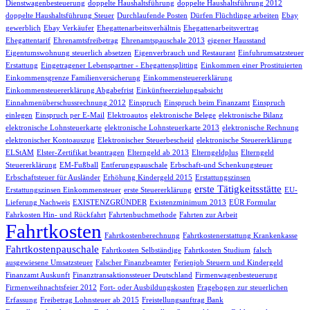
Dienstwagenbesteuerung
doppelte Haushaltsführung
doppelte Haushaltsführung 2012
doppelte Haushaltsführung Steuer
Durchlaufende Posten
Dürfen Flüchtlinge arbeiten
Ebay
gewerblich
Ebay Verkäufer
Ehegattenarbeitsverhältnis
Ehegattenarbeitsvertrag
Ehegattentarif
Ehrenamtsfreibetrag
Ehrenamtspauschale 2013
eigener Hausstand
Eigentumswohnung steuerlich absetzen
Eigenverbrauch und Restaurant
Einfuhrumsatzsteuer
Erstattung
Eingetragener Lebenspartner - Ehegattensplitting
Einkommen einer Prostituierten
Einkommensgrenze Familienversicherung
Einkommensteuererklärung
Einkommensteuererklärung Abgabefrist
Einkünfteerzielungsabsicht
Einnahmenüberschussrechnung 2012
Einspruch
Einspruch beim Finanzamt
Einspruch
einlegen
Einspruch per E-Mail
Elektroautos
elektronische Belege
elektronische Bilanz
elektronische Lohnsteuerkarte
elektronische Lohnsteuerkarte 2013
elektronische Rechnung
elektronischer Kontoauszug
Elektronischer Steuerbescheid
elektronische Steuererklärung
ELStAM
Elster-Zertifikat beantragen
Elterngeld ab 2013
Elterngeldplus
Elterngeld
Steuererklärung
EM-Fußball
Entferungspauschale
Erbschaft-und Schenkungsteuer
Erbschaftsteuer für Ausländer
Erhöhung Kindergeld 2015
Erstattungszinsen
erste Tätigkeitsstätte
Erstattungszinsen Einkommensteuer
erste Steuererklärung
EU-
Lieferung Nachweis
EXISTENZGRÜNDER
Existenzminimum 2013
EÜR Formular
Fahrkosten Hin- und Rückfahrt
Fahrtenbuchmethode
Fahrten zur Arbeit
Fahrtkosten
Fahrtkostenberechnung
Fahrtkostenerstattung Krankenkasse
Fahrtkostenpauschale
Fahrtkosten Selbständige
Fahrtkosten Studium
falsch
ausgewiesene Umsatzsteuer
Falscher Finanzbeamter
Ferienjob Steuern und Kindergeld
Finanzamt Auskunft
Finanztransaktionssteuer Deutschland
Firmenwagenbesteuerung
Firmenweihnachtsfeier 2012
Fort- oder Ausbildungskosten
Fragebogen zur steuerlichen
Erfassung
Freibetrag Lohnsteuer ab 2015
Freistellungsauftrag Bank