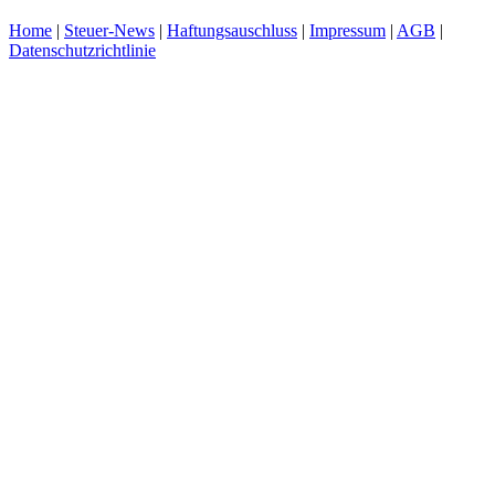
Home
|
Steuer-News
|
Haftungsauschluss
|
Impressum
|
AGB
|
Datenschutzrichtlinie