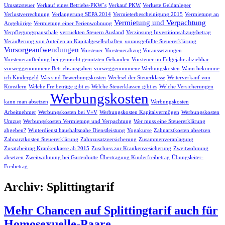
Umsatzsteuer
Verkauf eines Betriebs-PKW´s
Verkauf PKW
Verluste Geldanleger
Verlustverrechnung
Verlängerung SEPA 2014
Vermieterbescheinigung 2015
Vermietung an
Vermietung und Verpachtung
Angehörige
Vermietung einer Ferienwohnung
Verpflegungspauschale
verrückten Steuern Ausland
Verzinsung Investitionsabzugsbetrag
Veräußerung von Anteilen an Kapitalgesellschaften
vorausgefüllte Steuererklärung
Vorsorgeaufwendungen
Vorsteuer
Vorsteuerabzug Voraussetzungen
Vorsteueraufteilung bei gemischt genutzten Gebäuden
Vorsteuer im Folgejahr abziehbar
vorweggenommene Betriebsausgaben
vorweggenommene Werbungskosten
Wann bekomme
ich Kindergeld
Was sind Bewerbungskosten
Wechsel der Steuerklasse
Weiterverkauf von
Künstlern
Welche Freibeträge gibt es
Welche Steuerklassen gibt es
Welche Versicherungen
Werbungskosten
kann man absetzen
Werbungskosten
Arbeitnehmer
Werbungskosten bei V+V
Werbungskosten Kapitalvermögen
Werbungskosten
Umzug
Werbungskosten Vermietung und Verpachtung
Wer muss eine Steuererklärung
abgeben?
Winterdienst haushaltsnahe Dienstleistung
Yogakurse
Zahnarztkosten absetzen
Zahnarztkosten Steuererklärung
Zahnzusatzversicherung
Zusammenveranlagung
Zusatzbeitrag Krankenkasse ab 2015
Zuschuss zur Krankenvesicherung
Zweitwohnung
absetzen
Zweitwohnung bei Gartenhütte
Übertragung Kinderfreibetrag
Übungsleiter-
Freibetrag
Archiv: Splittingtarif
Mehr Chancen auf Splittingtarif auch für
Homosexuelle-Paare