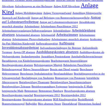
abziehbare Vorsteuer neben Kilometerpauschale
Abzocke Internet
abzugsfähige Geschenke
Anlage
Altverluste
Anforderungen an eine Rechnung
Anlage KAP Altverluste
Kind
Anlage Mobilitätsprämie
Anlage Vorsorgeaufwand
Anmeldung Kleingewerbe
Antrag
Anspruch auf Kindergeld
Antrag auf Befreiung von Rentenvesicherungspflicht
auf Lohnsteuerfreibetrag
Antrag auf Lohnsteuerreduzierung
Anwaltskosten
steuerlich absetzbar
Arbeitnehmer
Arbeitnehmer-Pauschbetrag 2012
Arbeitskleidung
Arbeitnehmerveranlagung/Selbstveranlagung
Arbeitskleidung
absetzen
Arbeitszimmer
Arbeitsmittel absetzen
Arbeitsunfall
Arbeitszimmer
absetzen
Arbeitszimmer Photovoltaikanlage
Arbeitszimmer steuerlich absetzen
Arztkosten
Auflösung
Au-Pair-Mädchen Kindergeld
Aufbewahrungsfrist
Investitionsabzugsbetrag
Aufwandsentschädigung für Betreuer
Aufzuteilende
Ausbildungskosten absetzen
Vorsteuer
Augen-OP absetzen
Ausbildungskosten als
Werbungskosten
Auslandsspenden
Auszahlung Pensionskasse
Autohaftpflichtversicherung
Barzahlungen von Kinderbetreuungskosten
Bearbeitungszeit Steuererklärung
Beerdigungskosten absetzen
Befreiungsantrag Minijob
Behinderten Pauschbetrag
Behinderungsgrad
Belege Steuererklärung
Benzin statt Diesel getankt
Berechnung
Mehrwertsteuer
Berechnung Spekulationsfrist
Berufsausbildung
Beschäftigungsverbot in der
Schwangerschaft
Beschäftigung von Studenten
Besteuerung von Pensionen
betriebliche
Altersvorsorge
Betriebsprüfung FInanzamt
Betriebsprüfung Steuerhinterziehung
Betriebsprüfung Zeitraum
Betriebsveranstaltung Freigrenze
betrügerische E-Mails
betrügerische Mails
Bettensteuer
Bettensteuer Hamburg
Bewerbungskosten absetzen
Bewerbungskosten pauschal
Bewertungsgesetz 2012
Bewirtungsbeleg 2012
Bewirtungskosten
Bewirtungskosten absetzen
BGB Kündigungsfrist
Bordellbetrieb
Branntweinmonopol
Bußgelder
Büro absetzen Steuer
Dienstfahrrad
Dienstreisen Ausland