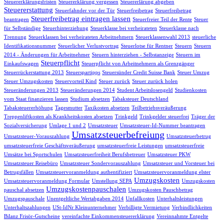
Steuererklärungsfristen
Steuererklärung vergessen
Steuererlärung abgeben
Steuererstattung
Steuerfahnder vor der Tür
Steuerfreibetrag
Steuerfreibetrag
Steuerfreibetrag eintragen lassen
beantragen
Steuerfreier Teil der Rente
Steuer
für Selbständige
Steuerhinterziehung
Steuerklasse bei verheirateten
Steuerklasse nach
Trennung
Steuerklassen bei verheirateten Arbeitnehmern
Steuerklassenwahl 2013
steuerliche
Identifikationsnummer
Steuerlicher Verlustvortrag
Steuerlotse für Rentner
Steuern
Steuern
2014 - Änderungen für Arbeitnehmer
Steuern hinterziehen - Selbstanzeige
Steuern im
Steuerpflicht
Einkaufswagen
Steuerpflicht von Arbeitnehmern als Grenzgänger
Steuerrückerstattung 2013
Steuerspartipps
Steuersünder Credit Suisse Bank
Steuer Umzug
Steuer Umzugskosten
Steuervorteil Kind
Steuer zurück
Steuer zurück holen
Steueränderungen 2013
Steueränderungen 2014
Student Arbeitslosengeld
Studienkosten
vom Staat finanzieren lassen
Studium absetzen
Tabaksteuer Deutschland
Tabaksteuererhöhung
Tagesmutter
Taxikosten absetzen
Teilbetriebsveräußerung
Treppenliftkosten als Krankheitskosten absetzen
Trinkgeld
Trinkgelder steuerfrei
Träger der
Sozialversicherung
Umlage 1 und 2
Umsatzsteuer
Umsatzsteuer-Id-Nummer beantragen
Umsatzsteuerbefreiung
Umsatzsteuer-Vorauszahlung
Umsatzsteuerbetrug
umsatzsteuerfreie Geschäftsveräußerung
umsatzsteuerfreie Leistungen
umsatzsteuerfreie
Umsätze bei Sportschulen
Umsatzsteuerfreiheit Berufsbetreuer
Umsatzsteuer PKW
Umsatzsteuer Reisebüro
Umsatzsteuer Sondervorauszahlung
Umsatzsteuer und Vorsteuer bei
Betrugsfällen
Umsatzsteuervoranmeldung authentifiziert
Umsatzsteuervoranmeldung elster
Umzugskosten
Umsatzsteuervoranmeldung Formular
Umstellung SEPA
Umzugskosten
Umzugskostenpauschalen
pauschal absetzen
Umzugskosten Pauschbetrag
Umzugspauschale
Unentgeltliche Wertabgaben 2014
Unfallkosten
Unterhaltsleistungen
Unterhaltszahlungen
USt-IdNr Kleinunternehmer
Verbilligte Vermietung
Verbindlichkeiten
Bilanz Frisör-Gutscheine
vereinfachte Einkommensteuererklärung
Vereinnahmte Entgelte