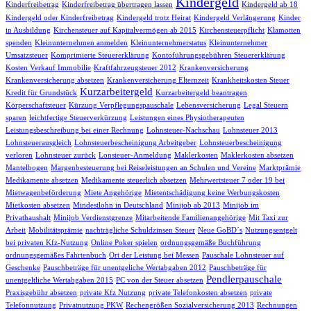
Kindergeld
Kinderfreibetrag
Kinderfreibetrag übertragen lassen
Kindergeld ab 18
Kindergeld oder Kinderfreibetrag
Kindergeld trotz Heirat
Kindergeld Verlängerung
Kinder
in Ausbildung
Kirchensteuer auf Kapitalvermögen ab 2015
Kirchensteuerpflicht
Klamotten
spenden
Kleinunternehmen anmelden
Kleinunternehmerstatus
Kleinunternehmer
Umsatzsteuer
Komprimierte Steuererklärung
Kontoführungsgebühren Steuererklärung
Kosten Verkauf Immobilie
Kraftfahrzeugsteuer 2012
Krankenversicherung
Krankenversicherung absetzen
Krankenversicherung Elternzeit
Krankheitskosten Steuer
Kurzarbeitergeld
Kredit für Grundstück
Kurzarbeitergeld beantragen
Körperschaftsteuer
Kürzung Verpflegungspauschale
Lebensversicherung
Legal Steuern
sparen
leichtfertige Steuerverkürzung
Leistungen eines Physiotherapeuten
Leistungsbeschreibung bei einer Rechnung
Lohnsteuer-Nachschau
Lohnsteuer 2013
Lohnsteuerausgleich
Lohnsteuerbescheinigung Arbeitgeber
Lohnsteuerbescheinigung
verloren
Lohnsteuer zurück
Lonsteuer-Anmeldung
Maklerkosten
Maklerkosten absetzen
Mantelbogen
Margenbesteuerung bei Reiseleistungen an Schulen und Vereine
Marktprämie
Medikamente absetzen
Medikamente steuerlich absetzen
Mehrwertsteuer 7 oder 19 bei
Mietwagenbeförderung
Miete Angehörige
Mietentschädigung keine Werbungskosten
Mietkosten absetzen
Mindestlohn in Deutschland
Minijob ab 2013
Minijob im
Privathaushalt
Minijob Verdienstgrenze
Mitarbeitende Familienangehörige
Mit Taxi zur
Arbeit
Mobilitätsprämie
nachträgliche Schuldzinsen Steuer
Neue GoBD´s
Nutzungsentgelt
bei privaten Kfz-Nutzung
Online Poker spielen
ordnungsgemäße Buchführung
ordnungsgemäßes Fahrtenbuch
Ort der Leistung bei Messen
Pauschale Lohnsteuer auf
Geschenke
Pauschbeträge für unentgeliche Wertabgaben 2012
Pauschbeträge für
Pendlerpauschale
unentgeltliche Wertabgaben 2015
PC von der Steuer absetzen
Praxisgebühr absetzen
private Kfz Nutzung
private Telefonkosten absetzen
private
Telefonnutzung
Privatnutzung PKW
Rechengrößen Sozialversicherung 2013
Rechnungen