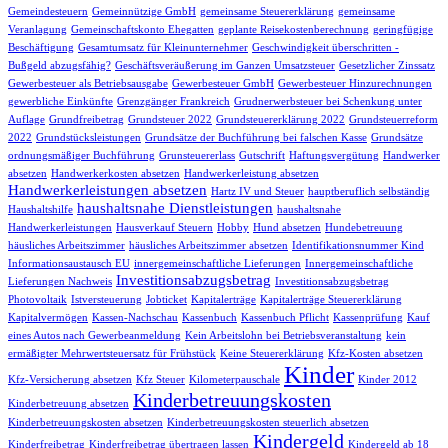
Gemeindesteuern
Gemeinnützige GmbH
gemeinsame Steuererklärung
gemeinsame
Veranlagung
Gemeinschaftskonto Ehegatten
geplante Reisekostenberechnung
geringfügige
Beschäftigung
Gesamtumsatz für Kleinunternehmer
Geschwindigkeit überschritten -
Bußgeld abzugsfähig?
Geschäftsveräußerung im Ganzen Umsatzsteuer
Gesetzlicher Zinssatz
Gewerbesteuer als Betriebsausgabe
Gewerbesteuer GmbH
Gewerbesteuer Hinzurechnungen
gewerbliche Einkünfte
Grenzgänger Frankreich
Grudnerwerbsteuer bei Schenkung unter
Auflage
Grundfreibetrag
Grundsteuer 2022
Grundsteuererklärung 2022
Grundsteuerreform
2022
Grundstücksleistungen
Grundsätze der Buchführung bei falschen Kasse
Grundsätze
ordnungsmäßiger Buchführung
Grunsteuererlass
Gutschrift
Haftungsvergütung
Handwerker
absetzen
Handwerkerkosten absetzen
Handwerkerleistung absetzen
Handwerkerleistungen absetzen
Hartz IV und Steuer
hauptberuflich selbständig
haushaltsnahe Dienstleistungen
Haushaltshilfe
haushaltsnahe
Handwerkerleistungen
Hausverkauf Steuern
Hobby
Hund absetzen
Hundebetreuung
häusliches Arbeitszimmer
häusliches Arbeitszimmer absetzen
Identifikationsnummer Kind
Informationsaustausch EU
innergemeinschaftliche Lieferungen
Innergemeinschaftliche
Investitionsabzugsbetrag
Lieferungen Nachweis
Investitionsabzugsbetrag
Photovoltaik
Istversteuerung
Jobticket
Kapitalerträge
Kapitalerträge Steuererklärung
Kapitalvermögen
Kassen-Nachschau
Kassenbuch
Kassenbuch Pflicht
Kassenprüfung
Kauf
eines Autos nach Gewerbeanmeldung
Kein Arbeitslohn bei Betriebsveranstaltung
kein
ermäßigter Mehrwertsteuersatz für Frühstück
Keine Steuererklärung
Kfz-Kosten absetzen
Kinder
Kfz-Versicherung absetzen
Kfz Steuer
Kilometerpauschale
Kinder 2012
Kinderbetreuungskosten
Kinderbetreuung absetzen
Kinderbetreuungskosten absetzen
Kinderbetreuungskosten steuerlich absetzen
Kindergeld
Kinderfreibetrag
Kinderfreibetrag übertragen lassen
Kindergeld ab 18