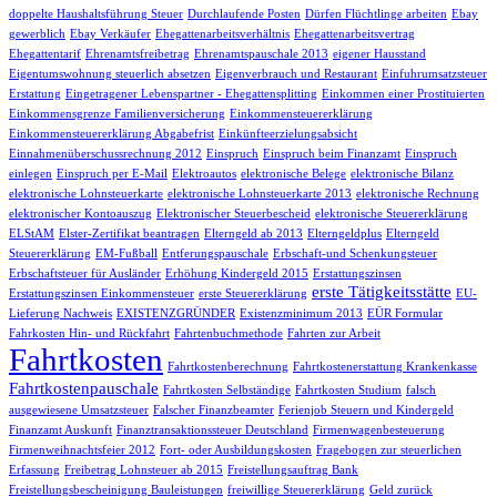
doppelte Haushaltsführung Steuer
Durchlaufende Posten
Dürfen Flüchtlinge arbeiten
Ebay
gewerblich
Ebay Verkäufer
Ehegattenarbeitsverhältnis
Ehegattenarbeitsvertrag
Ehegattentarif
Ehrenamtsfreibetrag
Ehrenamtspauschale 2013
eigener Hausstand
Eigentumswohnung steuerlich absetzen
Eigenverbrauch und Restaurant
Einfuhrumsatzsteuer
Erstattung
Eingetragener Lebenspartner - Ehegattensplitting
Einkommen einer Prostituierten
Einkommensgrenze Familienversicherung
Einkommensteuererklärung
Einkommensteuererklärung Abgabefrist
Einkünfteerzielungsabsicht
Einnahmenüberschussrechnung 2012
Einspruch
Einspruch beim Finanzamt
Einspruch
einlegen
Einspruch per E-Mail
Elektroautos
elektronische Belege
elektronische Bilanz
elektronische Lohnsteuerkarte
elektronische Lohnsteuerkarte 2013
elektronische Rechnung
elektronischer Kontoauszug
Elektronischer Steuerbescheid
elektronische Steuererklärung
ELStAM
Elster-Zertifikat beantragen
Elterngeld ab 2013
Elterngeldplus
Elterngeld
Steuererklärung
EM-Fußball
Entferungspauschale
Erbschaft-und Schenkungsteuer
Erbschaftsteuer für Ausländer
Erhöhung Kindergeld 2015
Erstattungszinsen
erste Tätigkeitsstätte
Erstattungszinsen Einkommensteuer
erste Steuererklärung
EU-
Lieferung Nachweis
EXISTENZGRÜNDER
Existenzminimum 2013
EÜR Formular
Fahrkosten Hin- und Rückfahrt
Fahrtenbuchmethode
Fahrten zur Arbeit
Fahrtkosten
Fahrtkostenberechnung
Fahrtkostenerstattung Krankenkasse
Fahrtkostenpauschale
Fahrtkosten Selbständige
Fahrtkosten Studium
falsch
ausgewiesene Umsatzsteuer
Falscher Finanzbeamter
Ferienjob Steuern und Kindergeld
Finanzamt Auskunft
Finanztransaktionssteuer Deutschland
Firmenwagenbesteuerung
Firmenweihnachtsfeier 2012
Fort- oder Ausbildungskosten
Fragebogen zur steuerlichen
Erfassung
Freibetrag Lohnsteuer ab 2015
Freistellungsauftrag Bank
Freistellungsbescheinigung Bauleistungen
freiwillige Steuererklärung
Geld zurück