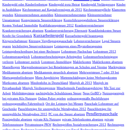
Kindergeld oder Kinderfreibetrag
Kindergeld trotz Heirat
Kindergeld Verlängerung
Kinder
in Ausbildung
Kirchensteuer auf Kapitalvermögen ab 2015
Kirchensteuerpflicht
Klamotten
spenden
Kleinunternehmen anmelden
Kleinunternehmerstatus
Kleinunternehmer
Umsatzsteuer
Komprimierte Steuererklärung
Kontoführungsgebühren Steuererklärung
Kosten Verkauf Immobilie
Kraftfahrzeugsteuer 2012
Krankenversicherung
Krankenversicherung absetzen
Krankenversicherung Elternzeit
Krankheitskosten Steuer
Kurzarbeitergeld
Kredit für Grundstück
Kurzarbeitergeld beantragen
Körperschaftsteuer
Kürzung Verpflegungspauschale
Lebensversicherung
Legal Steuern
sparen
leichtfertige Steuerverkürzung
Leistungen eines Physiotherapeuten
Leistungsbeschreibung bei einer Rechnung
Lohnsteuer-Nachschau
Lohnsteuer 2013
Lohnsteuerausgleich
Lohnsteuerbescheinigung Arbeitgeber
Lohnsteuerbescheinigung
verloren
Lohnsteuer zurück
Lonsteuer-Anmeldung
Maklerkosten
Maklerkosten absetzen
Mantelbogen
Margenbesteuerung bei Reiseleistungen an Schulen und Vereine
Marktprämie
Medikamente absetzen
Medikamente steuerlich absetzen
Mehrwertsteuer 7 oder 19 bei
Mietwagenbeförderung
Miete Angehörige
Mietentschädigung keine Werbungskosten
Mietkosten absetzen
Mindestlohn in Deutschland
Minijob ab 2013
Minijob im
Privathaushalt
Minijob Verdienstgrenze
Mitarbeitende Familienangehörige
Mit Taxi zur
Arbeit
Mobilitätsprämie
nachträgliche Schuldzinsen Steuer
Neue GoBD´s
Nutzungsentgelt
bei privaten Kfz-Nutzung
Online Poker spielen
ordnungsgemäße Buchführung
ordnungsgemäßes Fahrtenbuch
Ort der Leistung bei Messen
Pauschale Lohnsteuer auf
Geschenke
Pauschbeträge für unentgeliche Wertabgaben 2012
Pauschbeträge für
Pendlerpauschale
unentgeltliche Wertabgaben 2015
PC von der Steuer absetzen
Praxisgebühr absetzen
private Kfz Nutzung
private Telefonkosten absetzen
private
Telefonnutzung
Privatnutzung PKW
Rechengrößen Sozialversicherung 2013
Rechnungen
aufbewahren
Rechnung korrigieren
Rechnung per Email
Rechtsschutzversicherung