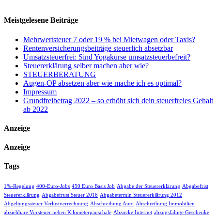
Meistgelesene Beiträge
Mehrwertsteuer 7 oder 19 % bei Mietwagen oder Taxis?
Rentenversicherungsbeiträge steuerlich absetzbar
Umsatzsteuerfrei: Sind Yogakurse umsatzsteuerbefreit?
Steuererklärung selber machen aber wie?
STEUERBERATUNG
Augen-OP absetzen aber wie mache ich es optimal?
Impressum
Grundfreibetrag 2022 – so erhöht sich dein steuerfreies Gehalt
ab 2022
Anzeige
Anzeige
Tags
1%-Regelung
400-Euro-Jobs
450 Euro Basis Job
Abgabe der Steuererklärung
Abgabefrist
Steuererklärung
Abgabefrust Steuer 2018
Abgabetermin Steuererklärung 2012
Abgeltungssteuer Verlustverrechnung
Abschreibung Auto
Abschreibung Immobilien
abziehbare Vorsteuer neben Kilometerpauschale
Abzocke Internet
abzugsfähige Geschenke