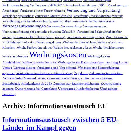
Umsatzsteuer
Verkauf eines Betriebs-PKW´s
Verkauf PKW
Verluste Geldanleger
Verlustverrechnung
Verlängerung SEPA 2014
Vermieterbescheinigung 2015
Vermietung an
Vermietung und Verpachtung
Angehörige
Vermietung einer Ferienwohnung
Verpflegungspauschale
verrückten Steuern Ausland
Verzinsung Investitionsabzugsbetrag
Veräußerung von Anteilen an Kapitalgesellschaften
vorausgefüllte Steuererklärung
Vorsorgeaufwendungen
Vorsteuer
Vorsteuerabzug Voraussetzungen
Vorsteueraufteilung bei gemischt genutzten Gebäuden
Vorsteuer im Folgejahr abziehbar
vorweggenommene Betriebsausgaben
vorweggenommene Werbungskosten
Wann bekomme
ich Kindergeld
Was sind Bewerbungskosten
Wechsel der Steuerklasse
Weiterverkauf von
Künstlern
Welche Freibeträge gibt es
Welche Steuerklassen gibt es
Welche Versicherungen
Werbungskosten
kann man absetzen
Werbungskosten
Arbeitnehmer
Werbungskosten bei V+V
Werbungskosten Kapitalvermögen
Werbungskosten
Umzug
Werbungskosten Vermietung und Verpachtung
Wer muss eine Steuererklärung
abgeben?
Winterdienst haushaltsnahe Dienstleistung
Yogakurse
Zahnarztkosten absetzen
Zahnarztkosten Steuererklärung
Zahnzusatzversicherung
Zusammenveranlagung
Zusatzbeitrag Krankenkasse ab 2015
Zuschuss zur Krankenvesicherung
Zweitwohnung
absetzen
Zweitwohnung bei Gartenhütte
Übertragung Kinderfreibetrag
Übungsleiter-
Freibetrag
Archiv: Informationsaustausch EU
Informationsaustausch zwischen 5 EU-
Länder im Kampf gegen