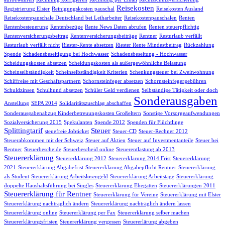
Reisekosten
Registrierung Elster
Reinigungskosten pauschal
Reisekosten Ausland
Reisekostenpauschale Deutschland bei Leiharbeiter
Reisekostenpauschalen
Renten
Rentenbesteuerung
Rentenbezüge
Rente News Daten abrufen
Renten steuerpflichtig
Rentenversicherungsbeitrag
Rentenversicherungsbeiträge
Rentner
Resturlaub verfällt
Resturlaub verfällt nicht
Riester-Rente absetzen
Riester Rente Mindestbeitrag
Rückzahlung
Spende
Schadensbeseitigung bei Hochwasser
Schadensbeseitung - Hochwasser
Scheidungskosten absetzen
Scheidungskosten als außergewöhnliche Belastung
Scheinselbständigkeit
Scheinselbständigkeit Kriterien
Schenkungsteuer bei Zweitwohnung
Schiffreise mit Geschäftspartnern
Schornsteinfeger absetzen
Schornsteinfegergebühren
Schuldzinsen
Schulhund absetzen
Schüler Geld verdienen
Selbständige Tätigkeit oder doch
Sonderausgaben
Anstellung
SEPA 2014
Solidaritätszuschlag abschaffen
Sonderausgabenabzug Kinderbetreuungskosten Großeltern
Sonstige Vorsorgeaufwendungen
Sozialversicherung 2015
Spekulanten
Spende 2012
Spenden für Flüchtlinge
Splittingtarif
Steuer
steuefreie Jobticket
Steuer-CD
Steuer-Rechner 2012
Steuerabkommen mit der Schweiz
Steuer auf Aktien
Steuer auf Investmentanteile
Steuer bei
Rentner
Steuerbescheide
Steuerbescheid online
Steuerentlastung ab 2013
Steuererklärung
Steuererklärung 2012
Steuererklärung 2014 Frist
Steuererklärung
2021
Steuererklärung Abgabefrist
Steuererklärung Abgabepflicht Rentner
Steuererklärung
als Student
Steuererklärung Arbeitslosengeld
Steuererklärung Arbeitstage
Steuererklärung
doppelte Haushaltsführung bei Singles
Steuererklärung Ehegatten
Steuererklärungen 2011
Steuererklärung für Rentner
Steuererklärung für Vereine
Steuererklärung mit Elster
Steuererklärung nachträglich ändern
Steuererklärung nachträglich ändern lassen
Steuererklärung online
Steuererklärung per Fax
Steuererklärung selber machen
Steuererklärungsfristen
Steuererklärung vergessen
Steuererlärung abgeben