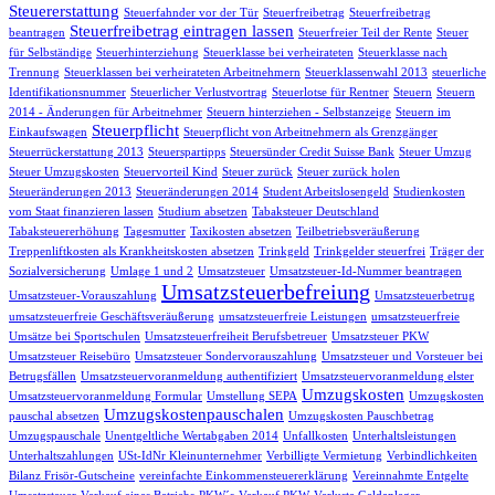
Steuererstattung
Steuerfahnder vor der Tür
Steuerfreibetrag
Steuerfreibetrag
Steuerfreibetrag eintragen lassen
beantragen
Steuerfreier Teil der Rente
Steuer
für Selbständige
Steuerhinterziehung
Steuerklasse bei verheirateten
Steuerklasse nach
Trennung
Steuerklassen bei verheirateten Arbeitnehmern
Steuerklassenwahl 2013
steuerliche
Identifikationsnummer
Steuerlicher Verlustvortrag
Steuerlotse für Rentner
Steuern
Steuern
2014 - Änderungen für Arbeitnehmer
Steuern hinterziehen - Selbstanzeige
Steuern im
Steuerpflicht
Einkaufswagen
Steuerpflicht von Arbeitnehmern als Grenzgänger
Steuerrückerstattung 2013
Steuerspartipps
Steuersünder Credit Suisse Bank
Steuer Umzug
Steuer Umzugskosten
Steuervorteil Kind
Steuer zurück
Steuer zurück holen
Steueränderungen 2013
Steueränderungen 2014
Student Arbeitslosengeld
Studienkosten
vom Staat finanzieren lassen
Studium absetzen
Tabaksteuer Deutschland
Tabaksteuererhöhung
Tagesmutter
Taxikosten absetzen
Teilbetriebsveräußerung
Treppenliftkosten als Krankheitskosten absetzen
Trinkgeld
Trinkgelder steuerfrei
Träger der
Sozialversicherung
Umlage 1 und 2
Umsatzsteuer
Umsatzsteuer-Id-Nummer beantragen
Umsatzsteuerbefreiung
Umsatzsteuer-Vorauszahlung
Umsatzsteuerbetrug
umsatzsteuerfreie Geschäftsveräußerung
umsatzsteuerfreie Leistungen
umsatzsteuerfreie
Umsätze bei Sportschulen
Umsatzsteuerfreiheit Berufsbetreuer
Umsatzsteuer PKW
Umsatzsteuer Reisebüro
Umsatzsteuer Sondervorauszahlung
Umsatzsteuer und Vorsteuer bei
Betrugsfällen
Umsatzsteuervoranmeldung authentifiziert
Umsatzsteuervoranmeldung elster
Umzugskosten
Umsatzsteuervoranmeldung Formular
Umstellung SEPA
Umzugskosten
Umzugskostenpauschalen
pauschal absetzen
Umzugskosten Pauschbetrag
Umzugspauschale
Unentgeltliche Wertabgaben 2014
Unfallkosten
Unterhaltsleistungen
Unterhaltszahlungen
USt-IdNr Kleinunternehmer
Verbilligte Vermietung
Verbindlichkeiten
Bilanz Frisör-Gutscheine
vereinfachte Einkommensteuererklärung
Vereinnahmte Entgelte