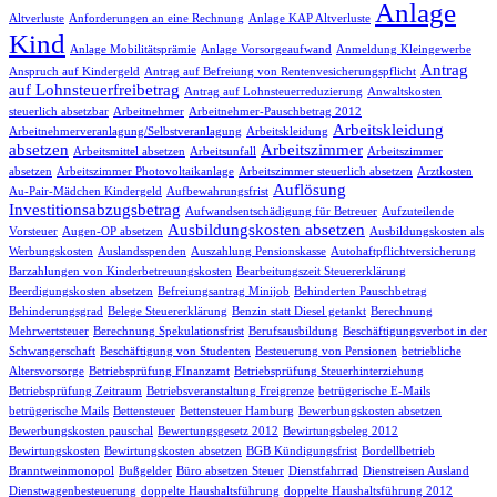
Anlage
Altverluste
Anforderungen an eine Rechnung
Anlage KAP Altverluste
Kind
Anlage Mobilitätsprämie
Anlage Vorsorgeaufwand
Anmeldung Kleingewerbe
Antrag
Anspruch auf Kindergeld
Antrag auf Befreiung von Rentenvesicherungspflicht
auf Lohnsteuerfreibetrag
Antrag auf Lohnsteuerreduzierung
Anwaltskosten
steuerlich absetzbar
Arbeitnehmer
Arbeitnehmer-Pauschbetrag 2012
Arbeitskleidung
Arbeitnehmerveranlagung/Selbstveranlagung
Arbeitskleidung
absetzen
Arbeitszimmer
Arbeitsmittel absetzen
Arbeitsunfall
Arbeitszimmer
absetzen
Arbeitszimmer Photovoltaikanlage
Arbeitszimmer steuerlich absetzen
Arztkosten
Auflösung
Au-Pair-Mädchen Kindergeld
Aufbewahrungsfrist
Investitionsabzugsbetrag
Aufwandsentschädigung für Betreuer
Aufzuteilende
Ausbildungskosten absetzen
Vorsteuer
Augen-OP absetzen
Ausbildungskosten als
Werbungskosten
Auslandsspenden
Auszahlung Pensionskasse
Autohaftpflichtversicherung
Barzahlungen von Kinderbetreuungskosten
Bearbeitungszeit Steuererklärung
Beerdigungskosten absetzen
Befreiungsantrag Minijob
Behinderten Pauschbetrag
Behinderungsgrad
Belege Steuererklärung
Benzin statt Diesel getankt
Berechnung
Mehrwertsteuer
Berechnung Spekulationsfrist
Berufsausbildung
Beschäftigungsverbot in der
Schwangerschaft
Beschäftigung von Studenten
Besteuerung von Pensionen
betriebliche
Altersvorsorge
Betriebsprüfung FInanzamt
Betriebsprüfung Steuerhinterziehung
Betriebsprüfung Zeitraum
Betriebsveranstaltung Freigrenze
betrügerische E-Mails
betrügerische Mails
Bettensteuer
Bettensteuer Hamburg
Bewerbungskosten absetzen
Bewerbungskosten pauschal
Bewertungsgesetz 2012
Bewirtungsbeleg 2012
Bewirtungskosten
Bewirtungskosten absetzen
BGB Kündigungsfrist
Bordellbetrieb
Branntweinmonopol
Bußgelder
Büro absetzen Steuer
Dienstfahrrad
Dienstreisen Ausland
Dienstwagenbesteuerung
doppelte Haushaltsführung
doppelte Haushaltsführung 2012