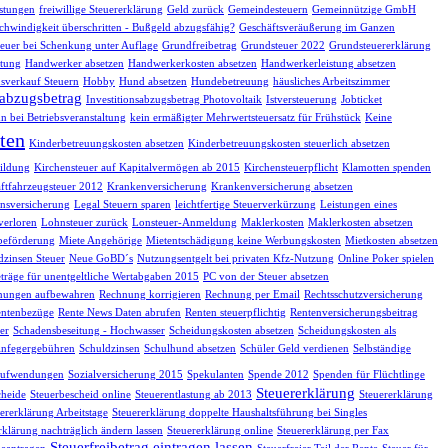
istungen
freiwillige Steuererklärung
Geld zurück
Gemeindesteuern
Gemeinnützige GmbH
chwindigkeit überschritten - Bußgeld abzugsfähig?
Geschäftsveräußerung im Ganzen
euer bei Schenkung unter Auflage
Grundfreibetrag
Grundsteuer 2022
Grundsteuererklärung
tung
Handwerker absetzen
Handwerkerkosten absetzen
Handwerkerleistung absetzen
sverkauf Steuern
Hobby
Hund absetzen
Hundebetreuung
häusliches Arbeitszimmer
sabzugsbetrag
Investitionsabzugsbetrag Photovoltaik
Istversteuerung
Jobticket
n bei Betriebsveranstaltung
kein ermäßigter Mehrwertsteuersatz für Frühstück
Keine
ten
Kinderbetreuungskosten absetzen
Kinderbetreuungskosten steuerlich absetzen
ildung
Kirchensteuer auf Kapitalvermögen ab 2015
Kirchensteuerpflicht
Klamotten spenden
ftfahrzeugsteuer 2012
Krankenversicherung
Krankenversicherung absetzen
nsversicherung
Legal Steuern sparen
leichtfertige Steuerverkürzung
Leistungen eines
verloren
Lohnsteuer zurück
Lonsteuer-Anmeldung
Maklerkosten
Maklerkosten absetzen
beförderung
Miete Angehörige
Mietentschädigung keine Werbungskosten
Mietkosten absetzen
dzinsen Steuer
Neue GoBD´s
Nutzungsentgelt bei privaten Kfz-Nutzung
Online Poker spielen
träge für unentgeltliche Wertabgaben 2015
PC von der Steuer absetzen
nungen aufbewahren
Rechnung korrigieren
Rechnung per Email
Rechtsschutzversicherung
ntenbezüge
Rente News Daten abrufen
Renten steuerpflichtig
Rentenversicherungsbeitrag
er
Schadensbeseitung - Hochwasser
Scheidungskosten absetzen
Scheidungskosten als
infegergebühren
Schuldzinsen
Schulhund absetzen
Schüler Geld verdienen
Selbständige
eaufwendungen
Sozialversicherung 2015
Spekulanten
Spende 2012
Spenden für Flüchtlinge
Steuererklärung
cheide
Steuerbescheid online
Steuerentlastung ab 2013
Steuererklärung
ererklärung Arbeitstage
Steuererklärung doppelte Haushaltsführung bei Singles
rklärung nachträglich ändern lassen
Steuererklärung online
Steuererklärung per Fax
Steuerfreibetrag eintragen lassen