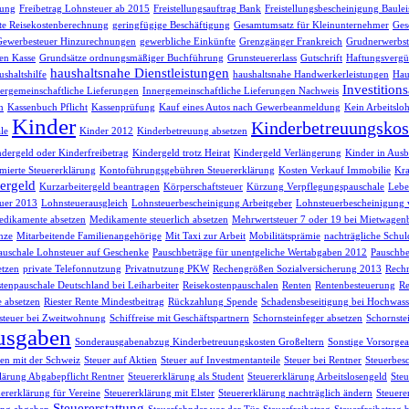
sung
Freibetrag Lohnsteuer ab 2015
Freistellungsauftrag Bank
Freistellungsbescheinigung Baule
te Reisekostenberechnung
geringfügige Beschäftigung
Gesamtumsatz für Kleinunternehmer
Ges
Gewerbesteuer Hinzurechnungen
gewerbliche Einkünfte
Grenzgänger Frankreich
Grudnerwerbst
en Kasse
Grundsätze ordnungsmäßiger Buchführung
Grunsteuererlass
Gutschrift
Haftungsvergü
haushaltsnahe Dienstleistungen
shaltshilfe
haushaltsnahe Handwerkerleistungen
Hau
Investition
ergemeinschaftliche Lieferungen
Innergemeinschaftliche Lieferungen Nachweis
h
Kassenbuch Pflicht
Kassenprüfung
Kauf eines Autos nach Gewerbeanmeldung
Kein Arbeitsloh
Kinder
Kinderbetreuungskos
le
Kinder 2012
Kinderbetreuung absetzen
dergeld oder Kinderfreibetrag
Kindergeld trotz Heirat
Kindergeld Verlängerung
Kinder in Ausb
ierte Steuererklärung
Kontoführungsgebühren Steuererklärung
Kosten Verkauf Immobilie
Kra
ergeld
Kurzarbeitergeld beantragen
Körperschaftsteuer
Kürzung Verpflegungspauschale
Lebe
uer 2013
Lohnsteuerausgleich
Lohnsteuerbescheinigung Arbeitgeber
Lohnsteuerbescheinigung 
dikamente absetzen
Medikamente steuerlich absetzen
Mehrwertsteuer 7 oder 19 bei Mietwagen
nze
Mitarbeitende Familienangehörige
Mit Taxi zur Arbeit
Mobilitätsprämie
nachträgliche Schul
auschale Lohnsteuer auf Geschenke
Pauschbeträge für unentgeliche Wertabgaben 2012
Pauschbe
etzen
private Telefonnutzung
Privatnutzung PKW
Rechengrößen Sozialversicherung 2013
Rech
tenpauschale Deutschland bei Leiharbeiter
Reisekostenpauschalen
Renten
Rentenbesteuerung
Re
e absetzen
Riester Rente Mindestbeitrag
Rückzahlung Spende
Schadensbeseitigung bei Hochwass
teuer bei Zweitwohnung
Schiffreise mit Geschäftspartnern
Schornsteinfeger absetzen
Schornste
usgaben
Sonderausgabenabzug Kinderbetreuungskosten Großeltern
Sonstige Vorsorg
n mit der Schweiz
Steuer auf Aktien
Steuer auf Investmentanteile
Steuer bei Rentner
Steuerbes
lärung Abgabepflicht Rentner
Steuererklärung als Student
Steuererklärung Arbeitslosengeld
Steu
uererklärung für Vereine
Steuererklärung mit Elster
Steuererklärung nachträglich ändern
Steuere
Steuererstattung