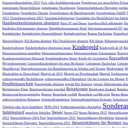
Firmenweihnachtsfeier 2012
Fort- oder Ausbildungskosten
Fragebogen zur steuerlichen Erfas
gemeinsame Steuererklärung
gemeinsame Veranlagung
Gemeinschaftskonto Ehegatten
geplan
Umsatzsteuer
Gesetzlicher Zinssatz
Gewerbesteuer als Betriebsausgabe
Gewerbesteuer GmbH
2022
Grundsteuerreform 2022
Grundstücksleistungen
Grundsätze der Buchführung bei falsch
Handwerkerleistungen absetzen
Hartz IV und Steuer
hauptberuflich selbständig
Hau
häusliches Arbeitszimmer absetzen
Identifikationsnummer Kind
Informationsaustausch EU
inn
Kapitalerträge
Kapitalerträge Steuererklärung
Kapitalvermögen
Kassen-Nachschau
Kassenbuc
Steuererklärung
Kfz-Kosten absetzen
Kfz-Versicherung absetzen
Kfz Steuer
Kilometerpauscha
Kindergeld
Kinderfreibetrag
Kinderfreibetrag übertragen lassen
Kindergeld ab 18
Kin
Kleinunternehmen anmelden
Kleinunternehmerstatus
Kleinunternehmer Umsatzsteuer
Komprim
Kurzarbeit
Krankenversicherung Elternzeit
Krankheitskosten Steuer
Kredit für Grundstück
Physiotherapeuten
Leistungsbeschreibung bei einer Rechnung
Lohnsteuer-Nachschau
Lohnste
Mantelbogen
Margenbesteuerung bei Reiseleistungen an Schulen und Vereine
Marktprämie
Me
Mindestlohn in Deutschland
Minijob ab 2013
Minijob im Privathaushalt
Minijob Verdienstgre
ordnungsgemäße Buchführung
ordnungsgemäßes Fahrtenbuch
Ort der Leistung bei Messen
P
Pendlerpauschale
Praxisgebühr absetzen
private Kfz Nutzung
private Telefonkosten abs
Reisekosten
Registrierung Elster
Reinigungskosten pauschal
Reisekosten Ausland
Reisekos
Rentenversicherungsbeiträge
Rentner
Resturlaub verfällt
Resturlaub verfällt nicht
Riester-Rent
außergewöhnliche Belastung
Scheinselbständigkeit
Scheinselbständigkeit Kriterien
Schenkungs
Sondera
Tätigkeit oder doch Anstellung
SEPA 2014
Solidaritätszuschlag abschaffen
Splittingtarif
Steuer
steuefreie Jobticket
Steuer-CD
Steuer-Rechner 2012
Steuerabkomme
2012
Steuererklärung 2014 Frist
Steuererklärung 2021
Steuererklärung Abgabefrist
Steuererk
Steuererklärung für Rentner
Steuererklärung Ehegatten
Steuererklärungen 2011
Ste