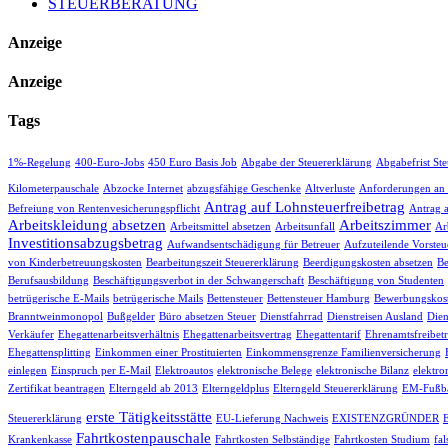
STEUERBERATUNG
Anzeige
Anzeige
Tags
1%-Regelung
400-Euro-Jobs
450 Euro Basis Job
Abgabe der Steuererklärung
Abgabefrist St
Kilometerpauschale
Abzocke Internet
abzugsfähige Geschenke
Altverluste
Anforderungen an
Antrag auf Lohnsteuerfreibetrag
Befreiung von Rentenvesicherungspflicht
Antrag 
Arbeitskleidung absetzen
Arbeitszimmer
Arbeitsmittel absetzen
Arbeitsunfall
Ar
Investitionsabzugsbetrag
Aufwandsentschädigung für Betreuer
Aufzuteilende Vorsteu
von Kinderbetreuungskosten
Bearbeitungszeit Steuererklärung
Beerdigungskosten absetzen
Be
Berufsausbildung
Beschäftigungsverbot in der Schwangerschaft
Beschäftigung von Studenten
betrügerische E-Mails
betrügerische Mails
Bettensteuer
Bettensteuer Hamburg
Bewerbungskost
Branntweinmonopol
Bußgelder
Büro absetzen Steuer
Dienstfahrrad
Dienstreisen Ausland
Dien
Verkäufer
Ehegattenarbeitsverhältnis
Ehegattenarbeitsvertrag
Ehegattentarif
Ehrenamtsfreibet
Ehegattensplitting
Einkommen einer Prostituierten
Einkommensgrenze Familienversicherung
einlegen
Einspruch per E-Mail
Elektroautos
elektronische Belege
elektronische Bilanz
elektro
Zertifikat beantragen
Elterngeld ab 2013
Elterngeldplus
Elterngeld Steuererklärung
EM-Fußba
erste Tätigkeitsstätte
Steuererklärung
EU-Lieferung Nachweis
EXISTENZGRÜNDER
Fahrtkostenpauschale
Krankenkasse
Fahrtkosten Selbständige
Fahrtkosten Studium
fa