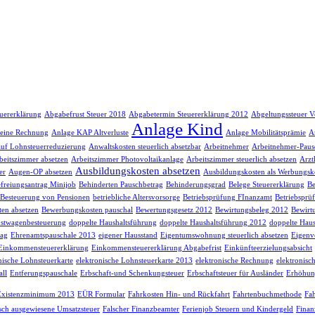
euererklärung
Abgabefrust Steuer 2018
Abgabetermin Steuererklärung 2012
Abgeltungssteuer V
Anlage Kind
 eine Rechnung
Anlage KAP Altverluste
Anlage Mobilitätsprämie
A
auf Lohnsteuerreduzierung
Anwaltskosten steuerlich absetzbar
Arbeitnehmer
Arbeitnehmer-Paus
beitszimmer absetzen
Arbeitszimmer Photovoltaikanlage
Arbeitszimmer steuerlich absetzen
Arzt
Ausbildungskosten absetzen
er
Augen-OP absetzen
Ausbildungskosten als Werbungsk
freiungsantrag Minijob
Behinderten Pauschbetrag
Behinderungsgrad
Belege Steuererklärung
Be
Besteuerung von Pensionen
betriebliche Altersvorsorge
Betriebsprüfung FInanzamt
Betriebsprü
en absetzen
Bewerbungskosten pauschal
Bewertungsgesetz 2012
Bewirtungsbeleg 2012
Bewirt
stwagenbesteuerung
doppelte Haushaltsführung
doppelte Haushaltsführung 2012
doppelte Haus
rag
Ehrenamtspauschale 2013
eigener Hausstand
Eigentumswohnung steuerlich absetzen
Eigenv
Einkommensteuererklärung
Einkommensteuererklärung Abgabefrist
Einkünfteerzielungsabsicht
nische Lohnsteuerkarte
elektronische Lohnsteuerkarte 2013
elektronische Rechnung
elektronisc
ll
Entferungspauschale
Erbschaft-und Schenkungsteuer
Erbschaftsteuer für Ausländer
Erhöhun
Existenzminimum 2013
EÜR Formular
Fahrkosten Hin- und Rückfahrt
Fahrtenbuchmethode
Fah
lsch ausgewiesene Umsatzsteuer
Falscher Finanzbeamter
Ferienjob Steuern und Kindergeld
Finan