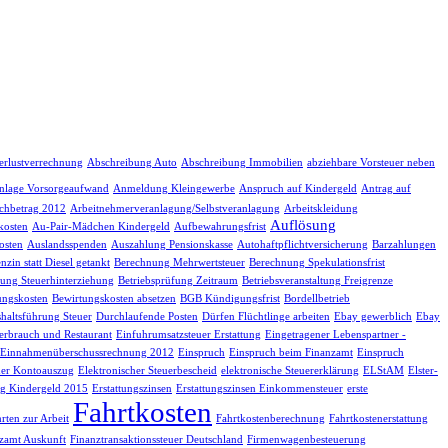
erlustverrechnung
Abschreibung Auto
Abschreibung Immobilien
abziehbare Vorsteuer neben
nlage Vorsorgeaufwand
Anmeldung Kleingewerbe
Anspruch auf Kindergeld
Antrag auf
chbetrag 2012
Arbeitnehmerveranlagung/Selbstveranlagung
Arbeitskleidung
Auflösung
kosten
Au-Pair-Mädchen Kindergeld
Aufbewahrungsfrist
osten
Auslandsspenden
Auszahlung Pensionskasse
Autohaftpflichtversicherung
Barzahlungen
nzin statt Diesel getankt
Berechnung Mehrwertsteuer
Berechnung Spekulationsfrist
fung Steuerhinterziehung
Betriebsprüfung Zeitraum
Betriebsveranstaltung Freigrenze
ungskosten
Bewirtungskosten absetzen
BGB Kündigungsfrist
Bordellbetrieb
haltsführung Steuer
Durchlaufende Posten
Dürfen Flüchtlinge arbeiten
Ebay gewerblich
Ebay
erbrauch und Restaurant
Einfuhrumsatzsteuer Erstattung
Eingetragener Lebenspartner -
Einnahmenüberschussrechnung 2012
Einspruch
Einspruch beim Finanzamt
Einspruch
her Kontoauszug
Elektronischer Steuerbescheid
elektronische Steuererklärung
ELStAM
Elster-
g Kindergeld 2015
Erstattungszinsen
Erstattungszinsen Einkommensteuer
erste
Fahrtkosten
rten zur Arbeit
Fahrtkostenberechnung
Fahrtkostenerstattung
zamt Auskunft
Finanztransaktionssteuer Deutschland
Firmenwagenbesteuerung