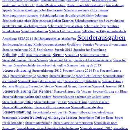
Resturlaub verfällt nicht
Riester-Rente absetzen
Riester Rente Mindestbeitrag
Rückzahlung
Spende
Schadensbeseitigung bei Hochwasser
Schadensbeseitung - Hochwasser
Scheidungskosten absetzen
Scheidungskosten als außergewöhnliche Belastung
Scheinselbständigkeit
Scheinselbständigkeit Kriterien
Schenkungsteuer bei Zweitwohnung
Schiffreise mit Geschäftspartnern
Schornsteinfeger absetzen
Schornsteinfegergebühren
Schuldzinsen
Schulhund absetzen
Schüler Geld verdienen
Selbständige Tätigkeit oder doch
Sonderausgaben
Anstellung
SEPA 2014
Solidaritätszuschlag abschaffen
Sonderausgabenabzug Kinderbetreuungskosten Großeltern
Sonstige Vorsorgeaufwendungen
Sozialversicherung 2015
Spekulanten
Spende 2012
Spenden für Flüchtlinge
Splittingtarif
Steuer
steuefreie Jobticket
Steuer-CD
Steuer-Rechner 2012
Steuerabkommen mit der Schweiz
Steuer auf Aktien
Steuer auf Investmentanteile
Steuer bei
Rentner
Steuerbescheide
Steuerbescheid online
Steuerentlastung ab 2013
Steuererklärung
Steuererklärung 2012
Steuererklärung 2014 Frist
Steuererklärung
2021
Steuererklärung Abgabefrist
Steuererklärung Abgabepflicht Rentner
Steuererklärung
als Student
Steuererklärung Arbeitslosengeld
Steuererklärung Arbeitstage
Steuererklärung
doppelte Haushaltsführung bei Singles
Steuererklärung Ehegatten
Steuererklärungen 2011
Steuererklärung für Rentner
Steuererklärung für Vereine
Steuererklärung mit Elster
Steuererklärung nachträglich ändern
Steuererklärung nachträglich ändern lassen
Steuererklärung online
Steuererklärung per Fax
Steuererklärung selber machen
Steuererklärungsfristen
Steuererklärung vergessen
Steuererlärung abgeben
Steuererstattung
Steuerfahnder vor der Tür
Steuerfreibetrag
Steuerfreibetrag
Steuerfreibetrag eintragen lassen
beantragen
Steuerfreier Teil der Rente
Steuer
für Selbständige
Steuerhinterziehung
Steuerklasse bei verheirateten
Steuerklasse nach
Trennung
Steuerklassen bei verheirateten Arbeitnehmern
Steuerklassenwahl 2013
steuerliche