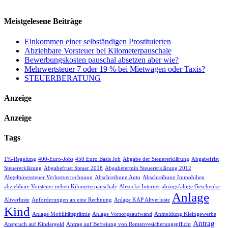
Meistgelesene Beiträge
Einkommen einer selbständigen Prostituierten
Abziehbare Vorsteuer bei Kilometerpauschale
Bewerbungskosten pauschal absetzen aber wie?
Mehrwertsteuer 7 oder 19 % bei Mietwagen oder Taxis?
STEUERBERATUNG
Anzeige
Anzeige
Tags
1%-Regelung
400-Euro-Jobs
450 Euro Basis Job
Abgabe der Steuererklärung
Abgabefrist
Steuererklärung
Abgabefrust Steuer 2018
Abgabetermin Steuererklärung 2012
Abgeltungssteuer Verlustverrechnung
Abschreibung Auto
Abschreibung Immobilien
abziehbare Vorsteuer neben Kilometerpauschale
Abzocke Internet
abzugsfähige Geschenke
Anlage
Altverluste
Anforderungen an eine Rechnung
Anlage KAP Altverluste
Kind
Anlage Mobilitätsprämie
Anlage Vorsorgeaufwand
Anmeldung Kleingewerbe
Antrag
Anspruch auf Kindergeld
Antrag auf Befreiung von Rentenvesicherungspflicht