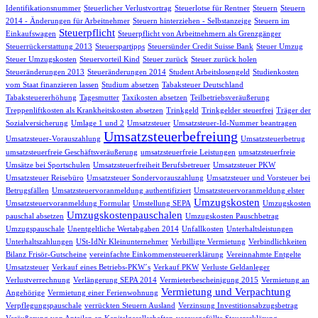
Identifikationsnummer
Steuerlicher Verlustvortrag
Steuerlotse für Rentner
Steuern
Steuern
2014 - Änderungen für Arbeitnehmer
Steuern hinterziehen - Selbstanzeige
Steuern im
Steuerpflicht
Einkaufswagen
Steuerpflicht von Arbeitnehmern als Grenzgänger
Steuerrückerstattung 2013
Steuerspartipps
Steuersünder Credit Suisse Bank
Steuer Umzug
Steuer Umzugskosten
Steuervorteil Kind
Steuer zurück
Steuer zurück holen
Steueränderungen 2013
Steueränderungen 2014
Student Arbeitslosengeld
Studienkosten
vom Staat finanzieren lassen
Studium absetzen
Tabaksteuer Deutschland
Tabaksteuererhöhung
Tagesmutter
Taxikosten absetzen
Teilbetriebsveräußerung
Treppenliftkosten als Krankheitskosten absetzen
Trinkgeld
Trinkgelder steuerfrei
Träger der
Sozialversicherung
Umlage 1 und 2
Umsatzsteuer
Umsatzsteuer-Id-Nummer beantragen
Umsatzsteuerbefreiung
Umsatzsteuer-Vorauszahlung
Umsatzsteuerbetrug
umsatzsteuerfreie Geschäftsveräußerung
umsatzsteuerfreie Leistungen
umsatzsteuerfreie
Umsätze bei Sportschulen
Umsatzsteuerfreiheit Berufsbetreuer
Umsatzsteuer PKW
Umsatzsteuer Reisebüro
Umsatzsteuer Sondervorauszahlung
Umsatzsteuer und Vorsteuer bei
Betrugsfällen
Umsatzsteuervoranmeldung authentifiziert
Umsatzsteuervoranmeldung elster
Umzugskosten
Umsatzsteuervoranmeldung Formular
Umstellung SEPA
Umzugskosten
Umzugskostenpauschalen
pauschal absetzen
Umzugskosten Pauschbetrag
Umzugspauschale
Unentgeltliche Wertabgaben 2014
Unfallkosten
Unterhaltsleistungen
Unterhaltszahlungen
USt-IdNr Kleinunternehmer
Verbilligte Vermietung
Verbindlichkeiten
Bilanz Frisör-Gutscheine
vereinfachte Einkommensteuererklärung
Vereinnahmte Entgelte
Umsatzsteuer
Verkauf eines Betriebs-PKW´s
Verkauf PKW
Verluste Geldanleger
Verlustverrechnung
Verlängerung SEPA 2014
Vermieterbescheinigung 2015
Vermietung an
Vermietung und Verpachtung
Angehörige
Vermietung einer Ferienwohnung
Verpflegungspauschale
verrückten Steuern Ausland
Verzinsung Investitionsabzugsbetrag