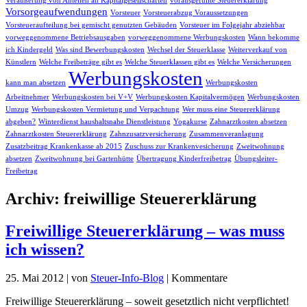
Veräußerung von Anteilen an Kapitalgesellschaften
vorausgefüllte Steuererklärung
Vorsorgeaufwendungen
Vorsteuer
Vorsteuerabzug Voraussetzungen
Vorsteueraufteilung bei gemischt genutzten Gebäuden
Vorsteuer im Folgejahr abziehbar
vorweggenommene Betriebsausgaben
vorweggenommene Werbungskosten
Wann bekomme
ich Kindergeld
Was sind Bewerbungskosten
Wechsel der Steuerklasse
Weiterverkauf von
Künstlern
Welche Freibeträge gibt es
Welche Steuerklassen gibt es
Welche Versicherungen
Werbungskosten
kann man absetzen
Werbungskosten
Arbeitnehmer
Werbungskosten bei V+V
Werbungskosten Kapitalvermögen
Werbungskosten
Umzug
Werbungskosten Vermietung und Verpachtung
Wer muss eine Steuererklärung
abgeben?
Winterdienst haushaltsnahe Dienstleistung
Yogakurse
Zahnarztkosten absetzen
Zahnarztkosten Steuererklärung
Zahnzusatzversicherung
Zusammenveranlagung
Zusatzbeitrag Krankenkasse ab 2015
Zuschuss zur Krankenvesicherung
Zweitwohnung
absetzen
Zweitwohnung bei Gartenhütte
Übertragung Kinderfreibetrag
Übungsleiter-
Freibetrag
Archiv: freiwillige Steuererklärung
Freiwillige Steuererklärung – was muss
ich wissen?
25. Mai 2012
|
von
Steuer-Info-Blog
|
Kommentare
Freiwillige Steuererklärung – soweit gesetztlich nicht verpflichtet!