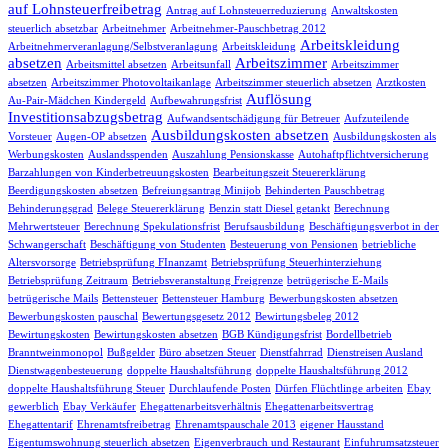
auf Lohnsteuerfreibetrag
Antrag auf Lohnsteuerreduzierung
Anwaltskosten
steuerlich absetzbar
Arbeitnehmer
Arbeitnehmer-Pauschbetrag 2012
Arbeitskleidung
Arbeitnehmerveranlagung/Selbstveranlagung
Arbeitskleidung
absetzen
Arbeitszimmer
Arbeitsmittel absetzen
Arbeitsunfall
Arbeitszimmer
absetzen
Arbeitszimmer Photovoltaikanlage
Arbeitszimmer steuerlich absetzen
Arztkosten
Auflösung
Au-Pair-Mädchen Kindergeld
Aufbewahrungsfrist
Investitionsabzugsbetrag
Aufwandsentschädigung für Betreuer
Aufzuteilende
Ausbildungskosten absetzen
Vorsteuer
Augen-OP absetzen
Ausbildungskosten als
Werbungskosten
Auslandsspenden
Auszahlung Pensionskasse
Autohaftpflichtversicherung
Barzahlungen von Kinderbetreuungskosten
Bearbeitungszeit Steuererklärung
Beerdigungskosten absetzen
Befreiungsantrag Minijob
Behinderten Pauschbetrag
Behinderungsgrad
Belege Steuererklärung
Benzin statt Diesel getankt
Berechnung
Mehrwertsteuer
Berechnung Spekulationsfrist
Berufsausbildung
Beschäftigungsverbot in der
Schwangerschaft
Beschäftigung von Studenten
Besteuerung von Pensionen
betriebliche
Altersvorsorge
Betriebsprüfung FInanzamt
Betriebsprüfung Steuerhinterziehung
Betriebsprüfung Zeitraum
Betriebsveranstaltung Freigrenze
betrügerische E-Mails
betrügerische Mails
Bettensteuer
Bettensteuer Hamburg
Bewerbungskosten absetzen
Bewerbungskosten pauschal
Bewertungsgesetz 2012
Bewirtungsbeleg 2012
Bewirtungskosten
Bewirtungskosten absetzen
BGB Kündigungsfrist
Bordellbetrieb
Branntweinmonopol
Bußgelder
Büro absetzen Steuer
Dienstfahrrad
Dienstreisen Ausland
Dienstwagenbesteuerung
doppelte Haushaltsführung
doppelte Haushaltsführung 2012
doppelte Haushaltsführung Steuer
Durchlaufende Posten
Dürfen Flüchtlinge arbeiten
Ebay
gewerblich
Ebay Verkäufer
Ehegattenarbeitsverhältnis
Ehegattenarbeitsvertrag
Ehegattentarif
Ehrenamtsfreibetrag
Ehrenamtspauschale 2013
eigener Hausstand
Eigentumswohnung steuerlich absetzen
Eigenverbrauch und Restaurant
Einfuhrumsatzsteuer