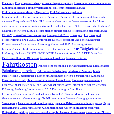
Erstattung
Eingetragener Lebenspartner - Ehegattensplitting
Einkommen einer Prostituierten
Einkommensgrenze Familienversicherung
Einkommensteuererklärung
Einkommensteuererklärung Abgabefrist
Einkünfteerzielungsabsicht
Einnahmenüberschussrechnung 2012
Einspruch
Einspruch beim Finanzamt
Einspruch
einlegen
Einspruch per E-Mail
Elektroautos
elektronische Belege
elektronische Bilanz
elektronische Lohnsteuerkarte
elektronische Lohnsteuerkarte 2013
elektronische Rechnung
elektronischer Kontoauszug
Elektronischer Steuerbescheid
elektronische Steuererklärung
ELStAM
Elster-Zertifikat beantragen
Elterngeld ab 2013
Elterngeldplus
Elterngeld
Steuererklärung
EM-Fußball
Entferungspauschale
Erbschaft-und Schenkungsteuer
Erbschaftsteuer für Ausländer
Erhöhung Kindergeld 2015
Erstattungszinsen
erste Tätigkeitsstätte
Erstattungszinsen Einkommensteuer
erste Steuererklärung
EU-
Lieferung Nachweis
EXISTENZGRÜNDER
Existenzminimum 2013
EÜR Formular
Fahrkosten Hin- und Rückfahrt
Fahrtenbuchmethode
Fahrten zur Arbeit
Fahrtkosten
Fahrtkostenberechnung
Fahrtkostenerstattung Krankenkasse
Fahrtkostenpauschale
Fahrtkosten Selbständige
Fahrtkosten Studium
falsch
ausgewiesene Umsatzsteuer
Falscher Finanzbeamter
Ferienjob Steuern und Kindergeld
Finanzamt Auskunft
Finanztransaktionssteuer Deutschland
Firmenwagenbesteuerung
Firmenweihnachtsfeier 2012
Fort- oder Ausbildungskosten
Fragebogen zur steuerlichen
Erfassung
Freibetrag Lohnsteuer ab 2015
Freistellungsauftrag Bank
Freistellungsbescheinigung Bauleistungen
freiwillige Steuererklärung
Geld zurück
Gemeindesteuern
Gemeinnützige GmbH
gemeinsame Steuererklärung
gemeinsame
Veranlagung
Gemeinschaftskonto Ehegatten
geplante Reisekostenberechnung
geringfügige
Beschäftigung
Gesamtumsatz für Kleinunternehmer
Geschwindigkeit überschritten -
Bußgeld abzugsfähig?
Geschäftsveräußerung im Ganzen Umsatzsteuer
Gesetzlicher Zinssatz