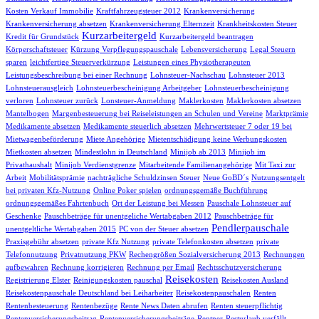
Kosten Verkauf Immobilie
Kraftfahrzeugsteuer 2012
Krankenversicherung
Krankenversicherung absetzen
Krankenversicherung Elternzeit
Krankheitskosten Steuer
Kurzarbeitergeld
Kredit für Grundstück
Kurzarbeitergeld beantragen
Körperschaftsteuer
Kürzung Verpflegungspauschale
Lebensversicherung
Legal Steuern
sparen
leichtfertige Steuerverkürzung
Leistungen eines Physiotherapeuten
Leistungsbeschreibung bei einer Rechnung
Lohnsteuer-Nachschau
Lohnsteuer 2013
Lohnsteuerausgleich
Lohnsteuerbescheinigung Arbeitgeber
Lohnsteuerbescheinigung
verloren
Lohnsteuer zurück
Lonsteuer-Anmeldung
Maklerkosten
Maklerkosten absetzen
Mantelbogen
Margenbesteuerung bei Reiseleistungen an Schulen und Vereine
Marktprämie
Medikamente absetzen
Medikamente steuerlich absetzen
Mehrwertsteuer 7 oder 19 bei
Mietwagenbeförderung
Miete Angehörige
Mietentschädigung keine Werbungskosten
Mietkosten absetzen
Mindestlohn in Deutschland
Minijob ab 2013
Minijob im
Privathaushalt
Minijob Verdienstgrenze
Mitarbeitende Familienangehörige
Mit Taxi zur
Arbeit
Mobilitätsprämie
nachträgliche Schuldzinsen Steuer
Neue GoBD´s
Nutzungsentgelt
bei privaten Kfz-Nutzung
Online Poker spielen
ordnungsgemäße Buchführung
ordnungsgemäßes Fahrtenbuch
Ort der Leistung bei Messen
Pauschale Lohnsteuer auf
Geschenke
Pauschbeträge für unentgeliche Wertabgaben 2012
Pauschbeträge für
Pendlerpauschale
unentgeltliche Wertabgaben 2015
PC von der Steuer absetzen
Praxisgebühr absetzen
private Kfz Nutzung
private Telefonkosten absetzen
private
Telefonnutzung
Privatnutzung PKW
Rechengrößen Sozialversicherung 2013
Rechnungen
aufbewahren
Rechnung korrigieren
Rechnung per Email
Rechtsschutzversicherung
Reisekosten
Registrierung Elster
Reinigungskosten pauschal
Reisekosten Ausland
Reisekostenpauschale Deutschland bei Leiharbeiter
Reisekostenpauschalen
Renten
Rentenbesteuerung
Rentenbezüge
Rente News Daten abrufen
Renten steuerpflichtig
Rentenversicherungsbeitrag
Rentenversicherungsbeiträge
Rentner
Resturlaub verfällt