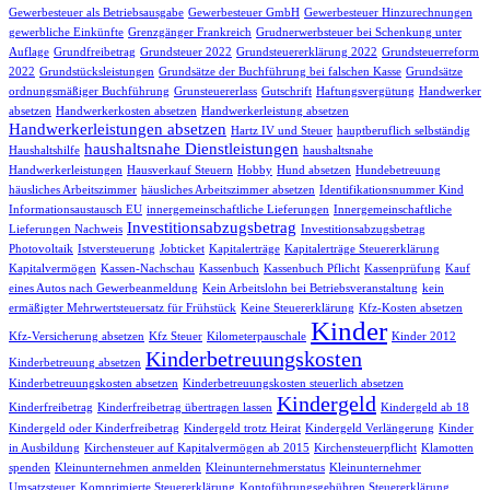
Gewerbesteuer als Betriebsausgabe
Gewerbesteuer GmbH
Gewerbesteuer Hinzurechnungen
gewerbliche Einkünfte
Grenzgänger Frankreich
Grudnerwerbsteuer bei Schenkung unter
Auflage
Grundfreibetrag
Grundsteuer 2022
Grundsteuererklärung 2022
Grundsteuerreform
2022
Grundstücksleistungen
Grundsätze der Buchführung bei falschen Kasse
Grundsätze
ordnungsmäßiger Buchführung
Grunsteuererlass
Gutschrift
Haftungsvergütung
Handwerker
absetzen
Handwerkerkosten absetzen
Handwerkerleistung absetzen
Handwerkerleistungen absetzen
Hartz IV und Steuer
hauptberuflich selbständig
haushaltsnahe Dienstleistungen
Haushaltshilfe
haushaltsnahe
Handwerkerleistungen
Hausverkauf Steuern
Hobby
Hund absetzen
Hundebetreuung
häusliches Arbeitszimmer
häusliches Arbeitszimmer absetzen
Identifikationsnummer Kind
Informationsaustausch EU
innergemeinschaftliche Lieferungen
Innergemeinschaftliche
Investitionsabzugsbetrag
Lieferungen Nachweis
Investitionsabzugsbetrag
Photovoltaik
Istversteuerung
Jobticket
Kapitalerträge
Kapitalerträge Steuererklärung
Kapitalvermögen
Kassen-Nachschau
Kassenbuch
Kassenbuch Pflicht
Kassenprüfung
Kauf
eines Autos nach Gewerbeanmeldung
Kein Arbeitslohn bei Betriebsveranstaltung
kein
ermäßigter Mehrwertsteuersatz für Frühstück
Keine Steuererklärung
Kfz-Kosten absetzen
Kinder
Kfz-Versicherung absetzen
Kfz Steuer
Kilometerpauschale
Kinder 2012
Kinderbetreuungskosten
Kinderbetreuung absetzen
Kinderbetreuungskosten absetzen
Kinderbetreuungskosten steuerlich absetzen
Kindergeld
Kinderfreibetrag
Kinderfreibetrag übertragen lassen
Kindergeld ab 18
Kindergeld oder Kinderfreibetrag
Kindergeld trotz Heirat
Kindergeld Verlängerung
Kinder
in Ausbildung
Kirchensteuer auf Kapitalvermögen ab 2015
Kirchensteuerpflicht
Klamotten
spenden
Kleinunternehmen anmelden
Kleinunternehmerstatus
Kleinunternehmer
Umsatzsteuer
Komprimierte Steuererklärung
Kontoführungsgebühren Steuererklärung