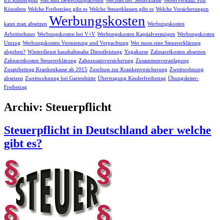
ich Kindergeld
Was sind Bewerbungskosten
Wechsel der Steuerklasse
Weiterverkauf von
Künstlern
Welche Freibeträge gibt es
Welche Steuerklassen gibt es
Welche Versicherungen
Werbungskosten
kann man absetzen
Werbungskosten
Arbeitnehmer
Werbungskosten bei V+V
Werbungskosten Kapitalvermögen
Werbungskosten
Umzug
Werbungskosten Vermietung und Verpachtung
Wer muss eine Steuererklärung
abgeben?
Winterdienst haushaltsnahe Dienstleistung
Yogakurse
Zahnarztkosten absetzen
Zahnarztkosten Steuererklärung
Zahnzusatzversicherung
Zusammenveranlagung
Zusatzbeitrag Krankenkasse ab 2015
Zuschuss zur Krankenvesicherung
Zweitwohnung
absetzen
Zweitwohnung bei Gartenhütte
Übertragung Kinderfreibetrag
Übungsleiter-
Freibetrag
Archiv: Steuerpflicht
Steuerpflicht in Deutschland aber welche
gibt es?