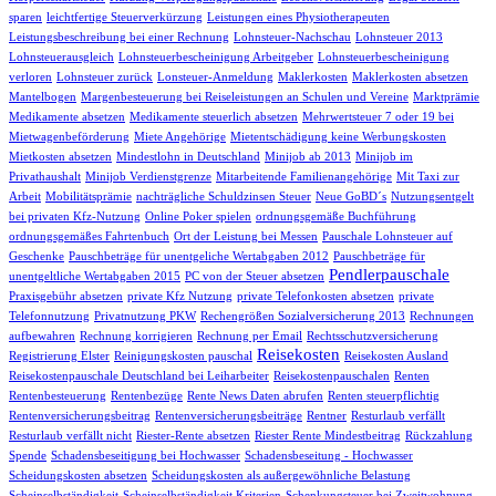
sparen
leichtfertige Steuerverkürzung
Leistungen eines Physiotherapeuten
Leistungsbeschreibung bei einer Rechnung
Lohnsteuer-Nachschau
Lohnsteuer 2013
Lohnsteuerausgleich
Lohnsteuerbescheinigung Arbeitgeber
Lohnsteuerbescheinigung
verloren
Lohnsteuer zurück
Lonsteuer-Anmeldung
Maklerkosten
Maklerkosten absetzen
Mantelbogen
Margenbesteuerung bei Reiseleistungen an Schulen und Vereine
Marktprämie
Medikamente absetzen
Medikamente steuerlich absetzen
Mehrwertsteuer 7 oder 19 bei
Mietwagenbeförderung
Miete Angehörige
Mietentschädigung keine Werbungskosten
Mietkosten absetzen
Mindestlohn in Deutschland
Minijob ab 2013
Minijob im
Privathaushalt
Minijob Verdienstgrenze
Mitarbeitende Familienangehörige
Mit Taxi zur
Arbeit
Mobilitätsprämie
nachträgliche Schuldzinsen Steuer
Neue GoBD´s
Nutzungsentgelt
bei privaten Kfz-Nutzung
Online Poker spielen
ordnungsgemäße Buchführung
ordnungsgemäßes Fahrtenbuch
Ort der Leistung bei Messen
Pauschale Lohnsteuer auf
Geschenke
Pauschbeträge für unentgeliche Wertabgaben 2012
Pauschbeträge für
Pendlerpauschale
unentgeltliche Wertabgaben 2015
PC von der Steuer absetzen
Praxisgebühr absetzen
private Kfz Nutzung
private Telefonkosten absetzen
private
Telefonnutzung
Privatnutzung PKW
Rechengrößen Sozialversicherung 2013
Rechnungen
aufbewahren
Rechnung korrigieren
Rechnung per Email
Rechtsschutzversicherung
Reisekosten
Registrierung Elster
Reinigungskosten pauschal
Reisekosten Ausland
Reisekostenpauschale Deutschland bei Leiharbeiter
Reisekostenpauschalen
Renten
Rentenbesteuerung
Rentenbezüge
Rente News Daten abrufen
Renten steuerpflichtig
Rentenversicherungsbeitrag
Rentenversicherungsbeiträge
Rentner
Resturlaub verfällt
Resturlaub verfällt nicht
Riester-Rente absetzen
Riester Rente Mindestbeitrag
Rückzahlung
Spende
Schadensbeseitigung bei Hochwasser
Schadensbeseitung - Hochwasser
Scheidungskosten absetzen
Scheidungskosten als außergewöhnliche Belastung
Scheinselbständigkeit
Scheinselbständigkeit Kriterien
Schenkungsteuer bei Zweitwohnung