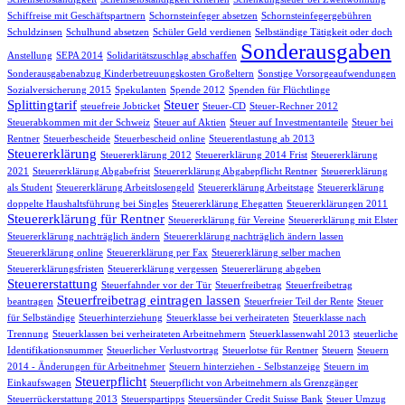
Schiffreise mit Geschäftspartnern
Schornsteinfeger absetzen
Schornsteinfegergebühren
Schuldzinsen
Schulhund absetzen
Schüler Geld verdienen
Selbständige Tätigkeit oder doch
Sonderausgaben
Anstellung
SEPA 2014
Solidaritätszuschlag abschaffen
Sonderausgabenabzug Kinderbetreuungskosten Großeltern
Sonstige Vorsorgeaufwendungen
Sozialversicherung 2015
Spekulanten
Spende 2012
Spenden für Flüchtlinge
Splittingtarif
Steuer
steuefreie Jobticket
Steuer-CD
Steuer-Rechner 2012
Steuerabkommen mit der Schweiz
Steuer auf Aktien
Steuer auf Investmentanteile
Steuer bei
Rentner
Steuerbescheide
Steuerbescheid online
Steuerentlastung ab 2013
Steuererklärung
Steuererklärung 2012
Steuererklärung 2014 Frist
Steuererklärung
2021
Steuererklärung Abgabefrist
Steuererklärung Abgabepflicht Rentner
Steuererklärung
als Student
Steuererklärung Arbeitslosengeld
Steuererklärung Arbeitstage
Steuererklärung
doppelte Haushaltsführung bei Singles
Steuererklärung Ehegatten
Steuererklärungen 2011
Steuererklärung für Rentner
Steuererklärung für Vereine
Steuererklärung mit Elster
Steuererklärung nachträglich ändern
Steuererklärung nachträglich ändern lassen
Steuererklärung online
Steuererklärung per Fax
Steuererklärung selber machen
Steuererklärungsfristen
Steuererklärung vergessen
Steuererlärung abgeben
Steuererstattung
Steuerfahnder vor der Tür
Steuerfreibetrag
Steuerfreibetrag
Steuerfreibetrag eintragen lassen
beantragen
Steuerfreier Teil der Rente
Steuer
für Selbständige
Steuerhinterziehung
Steuerklasse bei verheirateten
Steuerklasse nach
Trennung
Steuerklassen bei verheirateten Arbeitnehmern
Steuerklassenwahl 2013
steuerliche
Identifikationsnummer
Steuerlicher Verlustvortrag
Steuerlotse für Rentner
Steuern
Steuern
2014 - Änderungen für Arbeitnehmer
Steuern hinterziehen - Selbstanzeige
Steuern im
Steuerpflicht
Einkaufswagen
Steuerpflicht von Arbeitnehmern als Grenzgänger
Steuerrückerstattung 2013
Steuerspartipps
Steuersünder Credit Suisse Bank
Steuer Umzug