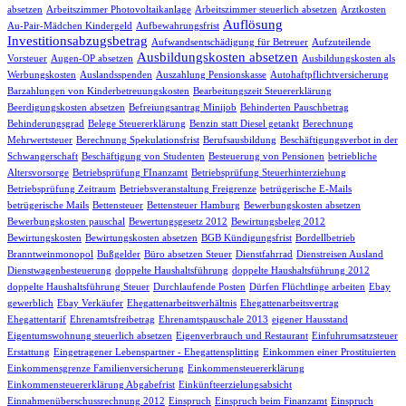
absetzen
Arbeitszimmer Photovoltaikanlage
Arbeitszimmer steuerlich absetzen
Arztkosten
Auflösung
Au-Pair-Mädchen Kindergeld
Aufbewahrungsfrist
Investitionsabzugsbetrag
Aufwandsentschädigung für Betreuer
Aufzuteilende
Ausbildungskosten absetzen
Vorsteuer
Augen-OP absetzen
Ausbildungskosten als
Werbungskosten
Auslandsspenden
Auszahlung Pensionskasse
Autohaftpflichtversicherung
Barzahlungen von Kinderbetreuungskosten
Bearbeitungszeit Steuererklärung
Beerdigungskosten absetzen
Befreiungsantrag Minijob
Behinderten Pauschbetrag
Behinderungsgrad
Belege Steuererklärung
Benzin statt Diesel getankt
Berechnung
Mehrwertsteuer
Berechnung Spekulationsfrist
Berufsausbildung
Beschäftigungsverbot in der
Schwangerschaft
Beschäftigung von Studenten
Besteuerung von Pensionen
betriebliche
Altersvorsorge
Betriebsprüfung FInanzamt
Betriebsprüfung Steuerhinterziehung
Betriebsprüfung Zeitraum
Betriebsveranstaltung Freigrenze
betrügerische E-Mails
betrügerische Mails
Bettensteuer
Bettensteuer Hamburg
Bewerbungskosten absetzen
Bewerbungskosten pauschal
Bewertungsgesetz 2012
Bewirtungsbeleg 2012
Bewirtungskosten
Bewirtungskosten absetzen
BGB Kündigungsfrist
Bordellbetrieb
Branntweinmonopol
Bußgelder
Büro absetzen Steuer
Dienstfahrrad
Dienstreisen Ausland
Dienstwagenbesteuerung
doppelte Haushaltsführung
doppelte Haushaltsführung 2012
doppelte Haushaltsführung Steuer
Durchlaufende Posten
Dürfen Flüchtlinge arbeiten
Ebay
gewerblich
Ebay Verkäufer
Ehegattenarbeitsverhältnis
Ehegattenarbeitsvertrag
Ehegattentarif
Ehrenamtsfreibetrag
Ehrenamtspauschale 2013
eigener Hausstand
Eigentumswohnung steuerlich absetzen
Eigenverbrauch und Restaurant
Einfuhrumsatzsteuer
Erstattung
Eingetragener Lebenspartner - Ehegattensplitting
Einkommen einer Prostituierten
Einkommensgrenze Familienversicherung
Einkommensteuererklärung
Einkommensteuererklärung Abgabefrist
Einkünfteerzielungsabsicht
Einnahmenüberschussrechnung 2012
Einspruch
Einspruch beim Finanzamt
Einspruch