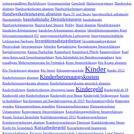
ordnungsmäßiger Buchführung
Grunsteuererlass
Gutschrift
Haftungsvergütung
Handwerker
absetzen
Handwerkerkosten absetzen
Handwerkerleistung absetzen
Handwerkerleistungen absetzen
Hartz IV und Steuer
hauptberuflich selbständig
haushaltsnahe Dienstleistungen
Haushaltshilfe
haushaltsnahe
Handwerkerleistungen
Hausverkauf Steuern
Hobby
Hund absetzen
Hundebetreuung
häusliches Arbeitszimmer
häusliches Arbeitszimmer absetzen
Identifikationsnummer Kind
Informationsaustausch EU
innergemeinschaftliche Lieferungen
Innergemeinschaftliche
Investitionsabzugsbetrag
Lieferungen Nachweis
Investitionsabzugsbetrag
Photovoltaik
Istversteuerung
Jobticket
Kapitalerträge
Kapitalerträge Steuererklärung
Kapitalvermögen
Kassen-Nachschau
Kassenbuch
Kassenbuch Pflicht
Kassenprüfung
Kauf
eines Autos nach Gewerbeanmeldung
Kein Arbeitslohn bei Betriebsveranstaltung
kein
ermäßigter Mehrwertsteuersatz für Frühstück
Keine Steuererklärung
Kfz-Kosten absetzen
Kinder
Kfz-Versicherung absetzen
Kfz Steuer
Kilometerpauschale
Kinder 2012
Kinderbetreuungskosten
Kinderbetreuung absetzen
Kinderbetreuungskosten absetzen
Kinderbetreuungskosten steuerlich absetzen
Kindergeld
Kinderfreibetrag
Kinderfreibetrag übertragen lassen
Kindergeld ab 18
Kindergeld oder Kinderfreibetrag
Kindergeld trotz Heirat
Kindergeld Verlängerung
Kinder
in Ausbildung
Kirchensteuer auf Kapitalvermögen ab 2015
Kirchensteuerpflicht
Klamotten
spenden
Kleinunternehmen anmelden
Kleinunternehmerstatus
Kleinunternehmer
Umsatzsteuer
Komprimierte Steuererklärung
Kontoführungsgebühren Steuererklärung
Kosten Verkauf Immobilie
Kraftfahrzeugsteuer 2012
Krankenversicherung
Krankenversicherung absetzen
Krankenversicherung Elternzeit
Krankheitskosten Steuer
Kurzarbeitergeld
Kredit für Grundstück
Kurzarbeitergeld beantragen
Körperschaftsteuer
Kürzung Verpflegungspauschale
Lebensversicherung
Legal Steuern