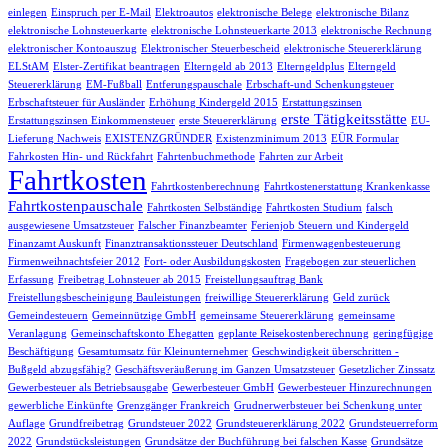
einlegen
Einspruch per E-Mail
Elektroautos
elektronische Belege
elektronische Bilanz
elektronische Lohnsteuerkarte
elektronische Lohnsteuerkarte 2013
elektronische Rechnung
elektronischer Kontoauszug
Elektronischer Steuerbescheid
elektronische Steuererklärung
ELStAM
Elster-Zertifikat beantragen
Elterngeld ab 2013
Elterngeldplus
Elterngeld
Steuererklärung
EM-Fußball
Entferungspauschale
Erbschaft-und Schenkungsteuer
Erbschaftsteuer für Ausländer
Erhöhung Kindergeld 2015
Erstattungszinsen
erste Tätigkeitsstätte
Erstattungszinsen Einkommensteuer
erste Steuererklärung
EU-
Lieferung Nachweis
EXISTENZGRÜNDER
Existenzminimum 2013
EÜR Formular
Fahrkosten Hin- und Rückfahrt
Fahrtenbuchmethode
Fahrten zur Arbeit
Fahrtkosten
Fahrtkostenberechnung
Fahrtkostenerstattung Krankenkasse
Fahrtkostenpauschale
Fahrtkosten Selbständige
Fahrtkosten Studium
falsch
ausgewiesene Umsatzsteuer
Falscher Finanzbeamter
Ferienjob Steuern und Kindergeld
Finanzamt Auskunft
Finanztransaktionssteuer Deutschland
Firmenwagenbesteuerung
Firmenweihnachtsfeier 2012
Fort- oder Ausbildungskosten
Fragebogen zur steuerlichen
Erfassung
Freibetrag Lohnsteuer ab 2015
Freistellungsauftrag Bank
Freistellungsbescheinigung Bauleistungen
freiwillige Steuererklärung
Geld zurück
Gemeindesteuern
Gemeinnützige GmbH
gemeinsame Steuererklärung
gemeinsame
Veranlagung
Gemeinschaftskonto Ehegatten
geplante Reisekostenberechnung
geringfügige
Beschäftigung
Gesamtumsatz für Kleinunternehmer
Geschwindigkeit überschritten -
Bußgeld abzugsfähig?
Geschäftsveräußerung im Ganzen Umsatzsteuer
Gesetzlicher Zinssatz
Gewerbesteuer als Betriebsausgabe
Gewerbesteuer GmbH
Gewerbesteuer Hinzurechnungen
gewerbliche Einkünfte
Grenzgänger Frankreich
Grudnerwerbsteuer bei Schenkung unter
Auflage
Grundfreibetrag
Grundsteuer 2022
Grundsteuererklärung 2022
Grundsteuerreform
2022
Grundstücksleistungen
Grundsätze der Buchführung bei falschen Kasse
Grundsätze