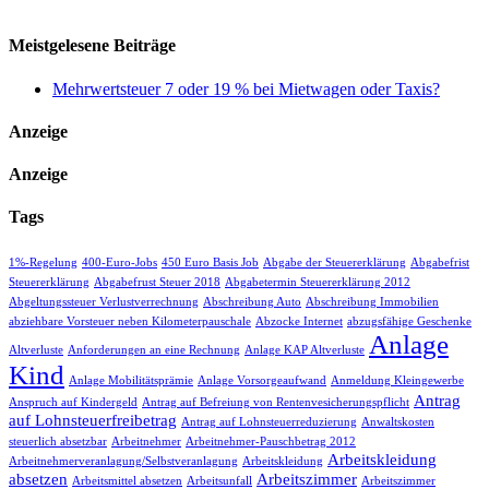
Meistgelesene Beiträge
Mehrwertsteuer 7 oder 19 % bei Mietwagen oder Taxis?
Anzeige
Anzeige
Tags
1%-Regelung
400-Euro-Jobs
450 Euro Basis Job
Abgabe der Steuererklärung
Abgabefrist
Steuererklärung
Abgabefrust Steuer 2018
Abgabetermin Steuererklärung 2012
Abgeltungssteuer Verlustverrechnung
Abschreibung Auto
Abschreibung Immobilien
abziehbare Vorsteuer neben Kilometerpauschale
Abzocke Internet
abzugsfähige Geschenke
Anlage
Altverluste
Anforderungen an eine Rechnung
Anlage KAP Altverluste
Kind
Anlage Mobilitätsprämie
Anlage Vorsorgeaufwand
Anmeldung Kleingewerbe
Antrag
Anspruch auf Kindergeld
Antrag auf Befreiung von Rentenvesicherungspflicht
auf Lohnsteuerfreibetrag
Antrag auf Lohnsteuerreduzierung
Anwaltskosten
steuerlich absetzbar
Arbeitnehmer
Arbeitnehmer-Pauschbetrag 2012
Arbeitskleidung
Arbeitnehmerveranlagung/Selbstveranlagung
Arbeitskleidung
absetzen
Arbeitszimmer
Arbeitsmittel absetzen
Arbeitsunfall
Arbeitszimmer