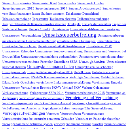
Steuer Umzugskosten
Steuervorteil Kind
Steuer zurück
Steuer zurück holen
Steueränderungen 2013
Steueränderungen 2014
Student Arbeitslosengeld
Studienkosten
vom Staat finanzieren lassen
Studium absetzen
Tabaksteuer Deutschland
Tabaksteuererhöhung
Tagesmutter
Taxikosten absetzen
Teilbetriebsveräußerung
Treppenliftkosten als Krankheitskosten absetzen
Trinkgeld
Trinkgelder steuerfrei
Träger der
Sozialversicherung
Umlage 1 und 2
Umsatzsteuer
Umsatzsteuer-Id-Nummer beantragen
Umsatzsteuerbefreiung
Umsatzsteuer-Vorauszahlung
Umsatzsteuerbetrug
umsatzsteuerfreie Geschäftsveräußerung
umsatzsteuerfreie Leistungen
umsatzsteuerfreie
Umsätze bei Sportschulen
Umsatzsteuerfreiheit Berufsbetreuer
Umsatzsteuer PKW
Umsatzsteuer Reisebüro
Umsatzsteuer Sondervorauszahlung
Umsatzsteuer und Vorsteuer bei
Betrugsfällen
Umsatzsteuervoranmeldung authentifiziert
Umsatzsteuervoranmeldung elster
Umzugskosten
Umsatzsteuervoranmeldung Formular
Umstellung SEPA
Umzugskosten
Umzugskostenpauschalen
pauschal absetzen
Umzugskosten Pauschbetrag
Umzugspauschale
Unentgeltliche Wertabgaben 2014
Unfallkosten
Unterhaltsleistungen
Unterhaltszahlungen
USt-IdNr Kleinunternehmer
Verbilligte Vermietung
Verbindlichkeiten
Bilanz Frisör-Gutscheine
vereinfachte Einkommensteuererklärung
Vereinnahmte Entgelte
Umsatzsteuer
Verkauf eines Betriebs-PKW´s
Verkauf PKW
Verluste Geldanleger
Verlustverrechnung
Verlängerung SEPA 2014
Vermieterbescheinigung 2015
Vermietung an
Vermietung und Verpachtung
Angehörige
Vermietung einer Ferienwohnung
Verpflegungspauschale
verrückten Steuern Ausland
Verzinsung Investitionsabzugsbetrag
Veräußerung von Anteilen an Kapitalgesellschaften
vorausgefüllte Steuererklärung
Vorsorgeaufwendungen
Vorsteuer
Vorsteuerabzug Voraussetzungen
Vorsteueraufteilung bei gemischt genutzten Gebäuden
Vorsteuer im Folgejahr abziehbar
vorweggenommene Betriebsausgaben
vorweggenommene Werbungskosten
Wann bekomme