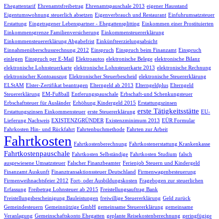
Ehegattentarif
Ehrenamtsfreibetrag
Ehrenamtspauschale 2013
eigener Hausstand
Eigentumswohnung steuerlich absetzen
Eigenverbrauch und Restaurant
Einfuhrumsatzsteuer
Erstattung
Eingetragener Lebenspartner - Ehegattensplitting
Einkommen einer Prostituierten
Einkommensgrenze Familienversicherung
Einkommensteuererklärung
Einkommensteuererklärung Abgabefrist
Einkünfteerzielungsabsicht
Einnahmenüberschussrechnung 2012
Einspruch
Einspruch beim Finanzamt
Einspruch
einlegen
Einspruch per E-Mail
Elektroautos
elektronische Belege
elektronische Bilanz
elektronische Lohnsteuerkarte
elektronische Lohnsteuerkarte 2013
elektronische Rechnung
elektronischer Kontoauszug
Elektronischer Steuerbescheid
elektronische Steuererklärung
ELStAM
Elster-Zertifikat beantragen
Elterngeld ab 2013
Elterngeldplus
Elterngeld
Steuererklärung
EM-Fußball
Entferungspauschale
Erbschaft-und Schenkungsteuer
Erbschaftsteuer für Ausländer
Erhöhung Kindergeld 2015
Erstattungszinsen
erste Tätigkeitsstätte
Erstattungszinsen Einkommensteuer
erste Steuererklärung
EU-
Lieferung Nachweis
EXISTENZGRÜNDER
Existenzminimum 2013
EÜR Formular
Fahrkosten Hin- und Rückfahrt
Fahrtenbuchmethode
Fahrten zur Arbeit
Fahrtkosten
Fahrtkostenberechnung
Fahrtkostenerstattung Krankenkasse
Fahrtkostenpauschale
Fahrtkosten Selbständige
Fahrtkosten Studium
falsch
ausgewiesene Umsatzsteuer
Falscher Finanzbeamter
Ferienjob Steuern und Kindergeld
Finanzamt Auskunft
Finanztransaktionssteuer Deutschland
Firmenwagenbesteuerung
Firmenweihnachtsfeier 2012
Fort- oder Ausbildungskosten
Fragebogen zur steuerlichen
Erfassung
Freibetrag Lohnsteuer ab 2015
Freistellungsauftrag Bank
Freistellungsbescheinigung Bauleistungen
freiwillige Steuererklärung
Geld zurück
Gemeindesteuern
Gemeinnützige GmbH
gemeinsame Steuererklärung
gemeinsame
Veranlagung
Gemeinschaftskonto Ehegatten
geplante Reisekostenberechnung
geringfügige