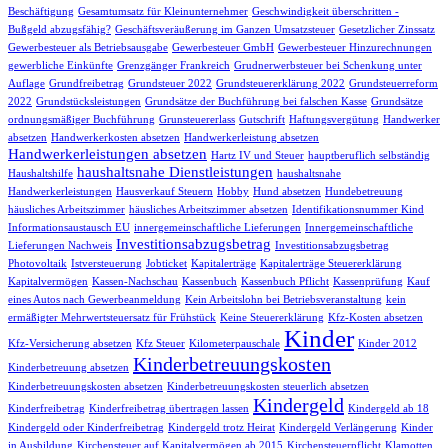
Beschäftigung
Gesamtumsatz für Kleinunternehmer
Geschwindigkeit überschritten -
Bußgeld abzugsfähig?
Geschäftsveräußerung im Ganzen Umsatzsteuer
Gesetzlicher Zinssatz
Gewerbesteuer als Betriebsausgabe
Gewerbesteuer GmbH
Gewerbesteuer Hinzurechnungen
gewerbliche Einkünfte
Grenzgänger Frankreich
Grudnerwerbsteuer bei Schenkung unter
Auflage
Grundfreibetrag
Grundsteuer 2022
Grundsteuererklärung 2022
Grundsteuerreform
2022
Grundstücksleistungen
Grundsätze der Buchführung bei falschen Kasse
Grundsätze
ordnungsmäßiger Buchführung
Grunsteuererlass
Gutschrift
Haftungsvergütung
Handwerker
absetzen
Handwerkerkosten absetzen
Handwerkerleistung absetzen
Handwerkerleistungen absetzen
Hartz IV und Steuer
hauptberuflich selbständig
haushaltsnahe Dienstleistungen
Haushaltshilfe
haushaltsnahe
Handwerkerleistungen
Hausverkauf Steuern
Hobby
Hund absetzen
Hundebetreuung
häusliches Arbeitszimmer
häusliches Arbeitszimmer absetzen
Identifikationsnummer Kind
Informationsaustausch EU
innergemeinschaftliche Lieferungen
Innergemeinschaftliche
Investitionsabzugsbetrag
Lieferungen Nachweis
Investitionsabzugsbetrag
Photovoltaik
Istversteuerung
Jobticket
Kapitalerträge
Kapitalerträge Steuererklärung
Kapitalvermögen
Kassen-Nachschau
Kassenbuch
Kassenbuch Pflicht
Kassenprüfung
Kauf
eines Autos nach Gewerbeanmeldung
Kein Arbeitslohn bei Betriebsveranstaltung
kein
ermäßigter Mehrwertsteuersatz für Frühstück
Keine Steuererklärung
Kfz-Kosten absetzen
Kinder
Kfz-Versicherung absetzen
Kfz Steuer
Kilometerpauschale
Kinder 2012
Kinderbetreuungskosten
Kinderbetreuung absetzen
Kinderbetreuungskosten absetzen
Kinderbetreuungskosten steuerlich absetzen
Kindergeld
Kinderfreibetrag
Kinderfreibetrag übertragen lassen
Kindergeld ab 18
Kindergeld oder Kinderfreibetrag
Kindergeld trotz Heirat
Kindergeld Verlängerung
Kinder
in Ausbildung
Kirchensteuer auf Kapitalvermögen ab 2015
Kirchensteuerpflicht
Klamotten