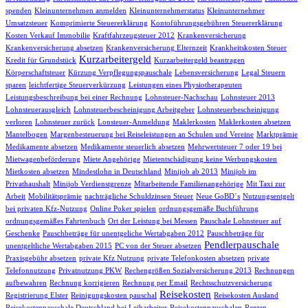
spenden
Kleinunternehmen anmelden
Kleinunternehmerstatus
Kleinunternehmer
Umsatzsteuer
Komprimierte Steuererklärung
Kontoführungsgebühren Steuererklärung
Kosten Verkauf Immobilie
Kraftfahrzeugsteuer 2012
Krankenversicherung
Krankenversicherung absetzen
Krankenversicherung Elternzeit
Krankheitskosten Steuer
Kurzarbeitergeld
Kredit für Grundstück
Kurzarbeitergeld beantragen
Körperschaftsteuer
Kürzung Verpflegungspauschale
Lebensversicherung
Legal Steuern
sparen
leichtfertige Steuerverkürzung
Leistungen eines Physiotherapeuten
Leistungsbeschreibung bei einer Rechnung
Lohnsteuer-Nachschau
Lohnsteuer 2013
Lohnsteuerausgleich
Lohnsteuerbescheinigung Arbeitgeber
Lohnsteuerbescheinigung
verloren
Lohnsteuer zurück
Lonsteuer-Anmeldung
Maklerkosten
Maklerkosten absetzen
Mantelbogen
Margenbesteuerung bei Reiseleistungen an Schulen und Vereine
Marktprämie
Medikamente absetzen
Medikamente steuerlich absetzen
Mehrwertsteuer 7 oder 19 bei
Mietwagenbeförderung
Miete Angehörige
Mietentschädigung keine Werbungskosten
Mietkosten absetzen
Mindestlohn in Deutschland
Minijob ab 2013
Minijob im
Privathaushalt
Minijob Verdienstgrenze
Mitarbeitende Familienangehörige
Mit Taxi zur
Arbeit
Mobilitätsprämie
nachträgliche Schuldzinsen Steuer
Neue GoBD´s
Nutzungsentgelt
bei privaten Kfz-Nutzung
Online Poker spielen
ordnungsgemäße Buchführung
ordnungsgemäßes Fahrtenbuch
Ort der Leistung bei Messen
Pauschale Lohnsteuer auf
Geschenke
Pauschbeträge für unentgeliche Wertabgaben 2012
Pauschbeträge für
Pendlerpauschale
unentgeltliche Wertabgaben 2015
PC von der Steuer absetzen
Praxisgebühr absetzen
private Kfz Nutzung
private Telefonkosten absetzen
private
Telefonnutzung
Privatnutzung PKW
Rechengrößen Sozialversicherung 2013
Rechnungen
aufbewahren
Rechnung korrigieren
Rechnung per Email
Rechtsschutzversicherung
Reisekosten
Registrierung Elster
Reinigungskosten pauschal
Reisekosten Ausland
Reisekostenpauschale Deutschland bei Leiharbeiter
Reisekostenpauschalen
Renten