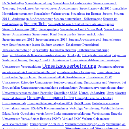
für Selbständige
Steuerhinterziehung
Steuerklasse bei verheirateten
Steuerklasse nach
Trennung
Steuerklassen bei verheirateten Arbeitnehmern
Steuerklassenwahl 2013
steuerliche
Identifikationsnummer
Steuerlicher Verlustvortrag
Steuerlotse für Rentner
Steuern
Steuern
2014 - Änderungen für Arbeitnehmer
Steuern hinterziehen - Selbstanzeige
Steuern im
Steuerpflicht
Einkaufswagen
Steuerpflicht von Arbeitnehmern als Grenzgänger
Steuerrückerstattung 2013
Steuerspartipps
Steuersünder Credit Suisse Bank
Steuer Umzug
Steuer Umzugskosten
Steuervorteil Kind
Steuer zurück
Steuer zurück holen
Steueränderungen 2013
Steueränderungen 2014
Student Arbeitslosengeld
Studienkosten
vom Staat finanzieren lassen
Studium absetzen
Tabaksteuer Deutschland
Tabaksteuererhöhung
Tagesmutter
Taxikosten absetzen
Teilbetriebsveräußerung
Treppenliftkosten als Krankheitskosten absetzen
Trinkgeld
Trinkgelder steuerfrei
Träger der
Sozialversicherung
Umlage 1 und 2
Umsatzsteuer
Umsatzsteuer-Id-Nummer beantragen
Umsatzsteuerbefreiung
Umsatzsteuer-Vorauszahlung
Umsatzsteuerbetrug
umsatzsteuerfreie Geschäftsveräußerung
umsatzsteuerfreie Leistungen
umsatzsteuerfreie
Umsätze bei Sportschulen
Umsatzsteuerfreiheit Berufsbetreuer
Umsatzsteuer PKW
Umsatzsteuer Reisebüro
Umsatzsteuer Sondervorauszahlung
Umsatzsteuer und Vorsteuer bei
Betrugsfällen
Umsatzsteuervoranmeldung authentifiziert
Umsatzsteuervoranmeldung elster
Umzugskosten
Umsatzsteuervoranmeldung Formular
Umstellung SEPA
Umzugskosten
Umzugskostenpauschalen
pauschal absetzen
Umzugskosten Pauschbetrag
Umzugspauschale
Unentgeltliche Wertabgaben 2014
Unfallkosten
Unterhaltsleistungen
Unterhaltszahlungen
USt-IdNr Kleinunternehmer
Verbilligte Vermietung
Verbindlichkeiten
Bilanz Frisör-Gutscheine
vereinfachte Einkommensteuererklärung
Vereinnahmte Entgelte
Umsatzsteuer
Verkauf eines Betriebs-PKW´s
Verkauf PKW
Verluste Geldanleger
Verlustverrechnung
Verlängerung SEPA 2014
Vermieterbescheinigung 2015
Vermietung an
Vermietung und Verpachtung