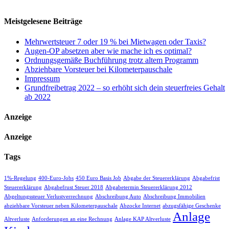
Meistgelesene Beiträge
Mehrwertsteuer 7 oder 19 % bei Mietwagen oder Taxis?
Augen-OP absetzen aber wie mache ich es optimal?
Ordnungsgemäße Buchführung trotz altem Programm
Abziehbare Vorsteuer bei Kilometerpauschale
Impressum
Grundfreibetrag 2022 – so erhöht sich dein steuerfreies Gehalt
ab 2022
Anzeige
Anzeige
Tags
1%-Regelung
400-Euro-Jobs
450 Euro Basis Job
Abgabe der Steuererklärung
Abgabefrist
Steuererklärung
Abgabefrust Steuer 2018
Abgabetermin Steuererklärung 2012
Abgeltungssteuer Verlustverrechnung
Abschreibung Auto
Abschreibung Immobilien
abziehbare Vorsteuer neben Kilometerpauschale
Abzocke Internet
abzugsfähige Geschenke
Anlage
Altverluste
Anforderungen an eine Rechnung
Anlage KAP Altverluste