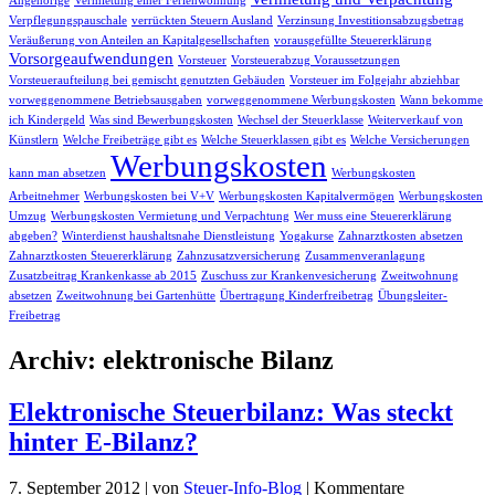
Angehörige
Vermietung einer Ferienwohnung
Verpflegungspauschale
verrückten Steuern Ausland
Verzinsung Investitionsabzugsbetrag
Veräußerung von Anteilen an Kapitalgesellschaften
vorausgefüllte Steuererklärung
Vorsorgeaufwendungen
Vorsteuer
Vorsteuerabzug Voraussetzungen
Vorsteueraufteilung bei gemischt genutzten Gebäuden
Vorsteuer im Folgejahr abziehbar
vorweggenommene Betriebsausgaben
vorweggenommene Werbungskosten
Wann bekomme
ich Kindergeld
Was sind Bewerbungskosten
Wechsel der Steuerklasse
Weiterverkauf von
Künstlern
Welche Freibeträge gibt es
Welche Steuerklassen gibt es
Welche Versicherungen
Werbungskosten
kann man absetzen
Werbungskosten
Arbeitnehmer
Werbungskosten bei V+V
Werbungskosten Kapitalvermögen
Werbungskosten
Umzug
Werbungskosten Vermietung und Verpachtung
Wer muss eine Steuererklärung
abgeben?
Winterdienst haushaltsnahe Dienstleistung
Yogakurse
Zahnarztkosten absetzen
Zahnarztkosten Steuererklärung
Zahnzusatzversicherung
Zusammenveranlagung
Zusatzbeitrag Krankenkasse ab 2015
Zuschuss zur Krankenvesicherung
Zweitwohnung
absetzen
Zweitwohnung bei Gartenhütte
Übertragung Kinderfreibetrag
Übungsleiter-
Freibetrag
Archiv: elektronische Bilanz
Elektronische Steuerbilanz: Was steckt
hinter E-Bilanz?
7. September 2012
|
von
Steuer-Info-Blog
|
Kommentare