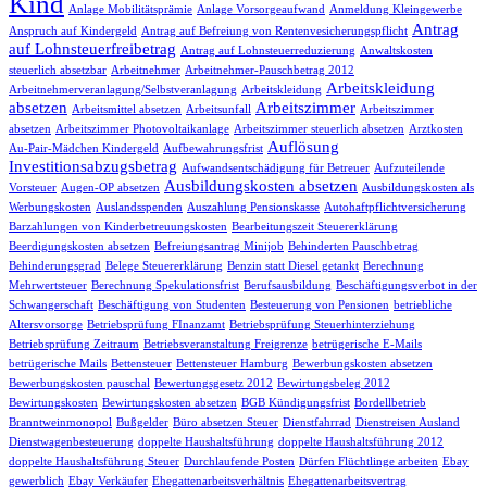
Kind
Anlage Mobilitätsprämie
Anlage Vorsorgeaufwand
Anmeldung Kleingewerbe
Antrag
Anspruch auf Kindergeld
Antrag auf Befreiung von Rentenvesicherungspflicht
auf Lohnsteuerfreibetrag
Antrag auf Lohnsteuerreduzierung
Anwaltskosten
steuerlich absetzbar
Arbeitnehmer
Arbeitnehmer-Pauschbetrag 2012
Arbeitskleidung
Arbeitnehmerveranlagung/Selbstveranlagung
Arbeitskleidung
absetzen
Arbeitszimmer
Arbeitsmittel absetzen
Arbeitsunfall
Arbeitszimmer
absetzen
Arbeitszimmer Photovoltaikanlage
Arbeitszimmer steuerlich absetzen
Arztkosten
Auflösung
Au-Pair-Mädchen Kindergeld
Aufbewahrungsfrist
Investitionsabzugsbetrag
Aufwandsentschädigung für Betreuer
Aufzuteilende
Ausbildungskosten absetzen
Vorsteuer
Augen-OP absetzen
Ausbildungskosten als
Werbungskosten
Auslandsspenden
Auszahlung Pensionskasse
Autohaftpflichtversicherung
Barzahlungen von Kinderbetreuungskosten
Bearbeitungszeit Steuererklärung
Beerdigungskosten absetzen
Befreiungsantrag Minijob
Behinderten Pauschbetrag
Behinderungsgrad
Belege Steuererklärung
Benzin statt Diesel getankt
Berechnung
Mehrwertsteuer
Berechnung Spekulationsfrist
Berufsausbildung
Beschäftigungsverbot in der
Schwangerschaft
Beschäftigung von Studenten
Besteuerung von Pensionen
betriebliche
Altersvorsorge
Betriebsprüfung FInanzamt
Betriebsprüfung Steuerhinterziehung
Betriebsprüfung Zeitraum
Betriebsveranstaltung Freigrenze
betrügerische E-Mails
betrügerische Mails
Bettensteuer
Bettensteuer Hamburg
Bewerbungskosten absetzen
Bewerbungskosten pauschal
Bewertungsgesetz 2012
Bewirtungsbeleg 2012
Bewirtungskosten
Bewirtungskosten absetzen
BGB Kündigungsfrist
Bordellbetrieb
Branntweinmonopol
Bußgelder
Büro absetzen Steuer
Dienstfahrrad
Dienstreisen Ausland
Dienstwagenbesteuerung
doppelte Haushaltsführung
doppelte Haushaltsführung 2012
doppelte Haushaltsführung Steuer
Durchlaufende Posten
Dürfen Flüchtlinge arbeiten
Ebay
gewerblich
Ebay Verkäufer
Ehegattenarbeitsverhältnis
Ehegattenarbeitsvertrag