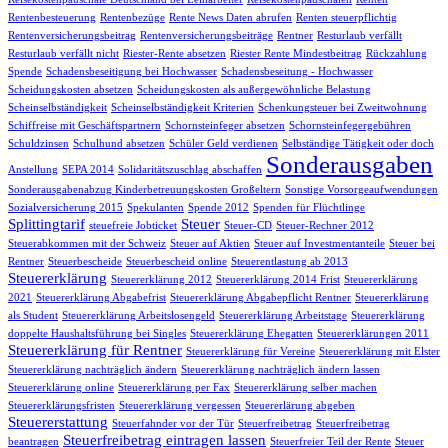
Rentenbesteuerung
Rentenbezüge
Rente News Daten abrufen
Renten steuerpflichtig
Rentenversicherungsbeitrag
Rentenversicherungsbeiträge
Rentner
Resturlaub verfällt
Resturlaub verfällt nicht
Riester-Rente absetzen
Riester Rente Mindestbeitrag
Rückzahlung
Spende
Schadensbeseitigung bei Hochwasser
Schadensbeseitung - Hochwasser
Scheidungskosten absetzen
Scheidungskosten als außergewöhnliche Belastung
Scheinselbständigkeit
Scheinselbständigkeit Kriterien
Schenkungsteuer bei Zweitwohnung
Schiffreise mit Geschäftspartnern
Schornsteinfeger absetzen
Schornsteinfegergebühren
Schuldzinsen
Schulhund absetzen
Schüler Geld verdienen
Selbständige Tätigkeit oder doch
Sonderausgaben
Anstellung
SEPA 2014
Solidaritätszuschlag abschaffen
Sonderausgabenabzug Kinderbetreuungskosten Großeltern
Sonstige Vorsorgeaufwendungen
Sozialversicherung 2015
Spekulanten
Spende 2012
Spenden für Flüchtlinge
Splittingtarif
Steuer
steuefreie Jobticket
Steuer-CD
Steuer-Rechner 2012
Steuerabkommen mit der Schweiz
Steuer auf Aktien
Steuer auf Investmentanteile
Steuer bei
Rentner
Steuerbescheide
Steuerbescheid online
Steuerentlastung ab 2013
Steuererklärung
Steuererklärung 2012
Steuererklärung 2014 Frist
Steuererklärung
2021
Steuererklärung Abgabefrist
Steuererklärung Abgabepflicht Rentner
Steuererklärung
als Student
Steuererklärung Arbeitslosengeld
Steuererklärung Arbeitstage
Steuererklärung
doppelte Haushaltsführung bei Singles
Steuererklärung Ehegatten
Steuererklärungen 2011
Steuererklärung für Rentner
Steuererklärung für Vereine
Steuererklärung mit Elster
Steuererklärung nachträglich ändern
Steuererklärung nachträglich ändern lassen
Steuererklärung online
Steuererklärung per Fax
Steuererklärung selber machen
Steuererklärungsfristen
Steuererklärung vergessen
Steuererlärung abgeben
Steuererstattung
Steuerfahnder vor der Tür
Steuerfreibetrag
Steuerfreibetrag
Steuerfreibetrag eintragen lassen
beantragen
Steuerfreier Teil der Rente
Steuer