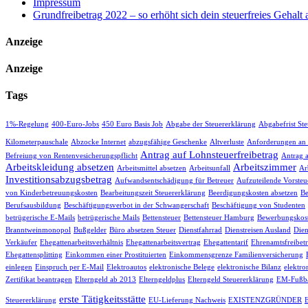
Impressum
Grundfreibetrag 2022 – so erhöht sich dein steuerfreies Gehalt
Anzeige
Anzeige
Tags
1%-Regelung
400-Euro-Jobs
450 Euro Basis Job
Abgabe der Steuererklärung
Abgabefrist St
Kilometerpauschale
Abzocke Internet
abzugsfähige Geschenke
Altverluste
Anforderungen an
Antrag auf Lohnsteuerfreibetrag
Befreiung von Rentenvesicherungspflicht
Antrag 
Arbeitskleidung absetzen
Arbeitszimmer
Arbeitsmittel absetzen
Arbeitsunfall
Ar
Investitionsabzugsbetrag
Aufwandsentschädigung für Betreuer
Aufzuteilende Vorsteu
von Kinderbetreuungskosten
Bearbeitungszeit Steuererklärung
Beerdigungskosten absetzen
Be
Berufsausbildung
Beschäftigungsverbot in der Schwangerschaft
Beschäftigung von Studenten
betrügerische E-Mails
betrügerische Mails
Bettensteuer
Bettensteuer Hamburg
Bewerbungskost
Branntweinmonopol
Bußgelder
Büro absetzen Steuer
Dienstfahrrad
Dienstreisen Ausland
Dien
Verkäufer
Ehegattenarbeitsverhältnis
Ehegattenarbeitsvertrag
Ehegattentarif
Ehrenamtsfreibet
Ehegattensplitting
Einkommen einer Prostituierten
Einkommensgrenze Familienversicherung
einlegen
Einspruch per E-Mail
Elektroautos
elektronische Belege
elektronische Bilanz
elektro
Zertifikat beantragen
Elterngeld ab 2013
Elterngeldplus
Elterngeld Steuererklärung
EM-Fußba
erste Tätigkeitsstätte
Steuererklärung
EU-Lieferung Nachweis
EXISTENZGRÜNDER