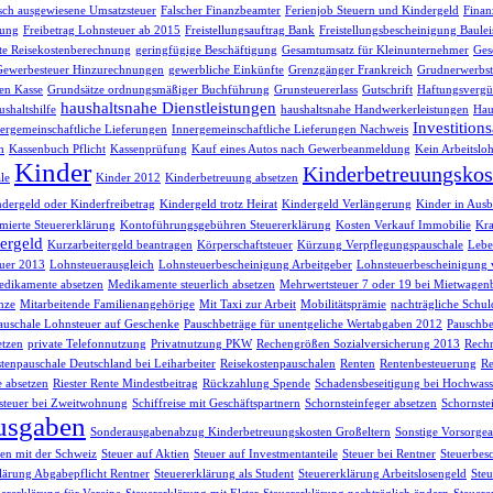
lsch ausgewiesene Umsatzsteuer
Falscher Finanzbeamter
Ferienjob Steuern und Kindergeld
Finan
sung
Freibetrag Lohnsteuer ab 2015
Freistellungsauftrag Bank
Freistellungsbescheinigung Baule
te Reisekostenberechnung
geringfügige Beschäftigung
Gesamtumsatz für Kleinunternehmer
Ges
Gewerbesteuer Hinzurechnungen
gewerbliche Einkünfte
Grenzgänger Frankreich
Grudnerwerbst
en Kasse
Grundsätze ordnungsmäßiger Buchführung
Grunsteuererlass
Gutschrift
Haftungsvergü
haushaltsnahe Dienstleistungen
shaltshilfe
haushaltsnahe Handwerkerleistungen
Hau
Investition
ergemeinschaftliche Lieferungen
Innergemeinschaftliche Lieferungen Nachweis
h
Kassenbuch Pflicht
Kassenprüfung
Kauf eines Autos nach Gewerbeanmeldung
Kein Arbeitsloh
Kinder
Kinderbetreuungskos
le
Kinder 2012
Kinderbetreuung absetzen
dergeld oder Kinderfreibetrag
Kindergeld trotz Heirat
Kindergeld Verlängerung
Kinder in Ausb
ierte Steuererklärung
Kontoführungsgebühren Steuererklärung
Kosten Verkauf Immobilie
Kra
ergeld
Kurzarbeitergeld beantragen
Körperschaftsteuer
Kürzung Verpflegungspauschale
Lebe
uer 2013
Lohnsteuerausgleich
Lohnsteuerbescheinigung Arbeitgeber
Lohnsteuerbescheinigung 
dikamente absetzen
Medikamente steuerlich absetzen
Mehrwertsteuer 7 oder 19 bei Mietwagen
nze
Mitarbeitende Familienangehörige
Mit Taxi zur Arbeit
Mobilitätsprämie
nachträgliche Schul
auschale Lohnsteuer auf Geschenke
Pauschbeträge für unentgeliche Wertabgaben 2012
Pauschbe
etzen
private Telefonnutzung
Privatnutzung PKW
Rechengrößen Sozialversicherung 2013
Rech
tenpauschale Deutschland bei Leiharbeiter
Reisekostenpauschalen
Renten
Rentenbesteuerung
Re
e absetzen
Riester Rente Mindestbeitrag
Rückzahlung Spende
Schadensbeseitigung bei Hochwass
teuer bei Zweitwohnung
Schiffreise mit Geschäftspartnern
Schornsteinfeger absetzen
Schornste
usgaben
Sonderausgabenabzug Kinderbetreuungskosten Großeltern
Sonstige Vorsorg
n mit der Schweiz
Steuer auf Aktien
Steuer auf Investmentanteile
Steuer bei Rentner
Steuerbes
lärung Abgabepflicht Rentner
Steuererklärung als Student
Steuererklärung Arbeitslosengeld
Steu