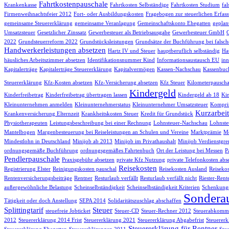
Fahrtkostenpauschale
Krankenkasse
Fahrtkosten Selbständige
Fahrtkosten Studium
fa
Firmenweihnachtsfeier 2012
Fort- oder Ausbildungskosten
Fragebogen zur steuerlichen Erfas
gemeinsame Steuererklärung
gemeinsame Veranlagung
Gemeinschaftskonto Ehegatten
geplan
Umsatzsteuer
Gesetzlicher Zinssatz
Gewerbesteuer als Betriebsausgabe
Gewerbesteuer GmbH
2022
Grundsteuerreform 2022
Grundstücksleistungen
Grundsätze der Buchführung bei falsch
Handwerkerleistungen absetzen
Hartz IV und Steuer
hauptberuflich selbständig
Hau
häusliches Arbeitszimmer absetzen
Identifikationsnummer Kind
Informationsaustausch EU
inn
Kapitalerträge
Kapitalerträge Steuererklärung
Kapitalvermögen
Kassen-Nachschau
Kassenbuc
Steuererklärung
Kfz-Kosten absetzen
Kfz-Versicherung absetzen
Kfz Steuer
Kilometerpauscha
Kindergeld
Kinderfreibetrag
Kinderfreibetrag übertragen lassen
Kindergeld ab 18
Kin
Kleinunternehmen anmelden
Kleinunternehmerstatus
Kleinunternehmer Umsatzsteuer
Komprim
Kurzarbeit
Krankenversicherung Elternzeit
Krankheitskosten Steuer
Kredit für Grundstück
Physiotherapeuten
Leistungsbeschreibung bei einer Rechnung
Lohnsteuer-Nachschau
Lohnste
Mantelbogen
Margenbesteuerung bei Reiseleistungen an Schulen und Vereine
Marktprämie
Me
Mindestlohn in Deutschland
Minijob ab 2013
Minijob im Privathaushalt
Minijob Verdienstgre
ordnungsgemäße Buchführung
ordnungsgemäßes Fahrtenbuch
Ort der Leistung bei Messen
P
Pendlerpauschale
Praxisgebühr absetzen
private Kfz Nutzung
private Telefonkosten abs
Reisekosten
Registrierung Elster
Reinigungskosten pauschal
Reisekosten Ausland
Reisekos
Rentenversicherungsbeiträge
Rentner
Resturlaub verfällt
Resturlaub verfällt nicht
Riester-Rent
außergewöhnliche Belastung
Scheinselbständigkeit
Scheinselbständigkeit Kriterien
Schenkungs
Sondera
Tätigkeit oder doch Anstellung
SEPA 2014
Solidaritätszuschlag abschaffen
Splittingtarif
Steuer
steuefreie Jobticket
Steuer-CD
Steuer-Rechner 2012
Steuerabkomme
2012
Steuererklärung 2014 Frist
Steuererklärung 2021
Steuererklärung Abgabefrist
Steuererk
Steuererklärung für Rentner