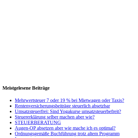
Meistgelesene Beiträge
Mehrwertsteuer 7 oder 19 % bei Mietwagen oder Taxis?
Rentenversicherungsbeiträge steuerlich absetzbar
Umsatzsteuerfrei: Sind Yogakurse umsatzsteuerbefreit?
Steuererklärung selber machen aber wie?
STEUERBERATUNG
Augen-OP absetzen aber wie mache ich es optimal?
Ordnungsgemäße Buchführung trotz altem Programm