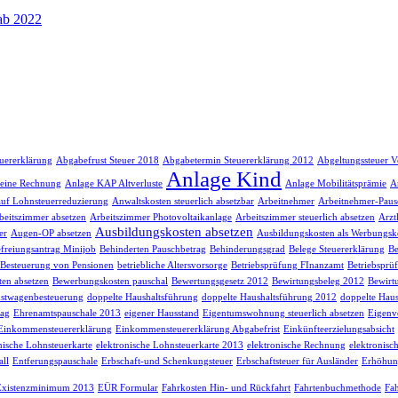
 ab 2022
euererklärung
Abgabefrust Steuer 2018
Abgabetermin Steuererklärung 2012
Abgeltungssteuer V
Anlage Kind
 eine Rechnung
Anlage KAP Altverluste
Anlage Mobilitätsprämie
A
auf Lohnsteuerreduzierung
Anwaltskosten steuerlich absetzbar
Arbeitnehmer
Arbeitnehmer-Paus
beitszimmer absetzen
Arbeitszimmer Photovoltaikanlage
Arbeitszimmer steuerlich absetzen
Arzt
Ausbildungskosten absetzen
er
Augen-OP absetzen
Ausbildungskosten als Werbungsk
freiungsantrag Minijob
Behinderten Pauschbetrag
Behinderungsgrad
Belege Steuererklärung
Be
Besteuerung von Pensionen
betriebliche Altersvorsorge
Betriebsprüfung FInanzamt
Betriebsprü
en absetzen
Bewerbungskosten pauschal
Bewertungsgesetz 2012
Bewirtungsbeleg 2012
Bewirt
stwagenbesteuerung
doppelte Haushaltsführung
doppelte Haushaltsführung 2012
doppelte Haus
rag
Ehrenamtspauschale 2013
eigener Hausstand
Eigentumswohnung steuerlich absetzen
Eigenv
Einkommensteuererklärung
Einkommensteuererklärung Abgabefrist
Einkünfteerzielungsabsicht
nische Lohnsteuerkarte
elektronische Lohnsteuerkarte 2013
elektronische Rechnung
elektronisc
ll
Entferungspauschale
Erbschaft-und Schenkungsteuer
Erbschaftsteuer für Ausländer
Erhöhun
Existenzminimum 2013
EÜR Formular
Fahrkosten Hin- und Rückfahrt
Fahrtenbuchmethode
Fah