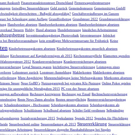
zamt Auskunft
Finanztransaktionssteuer Deutschland
Firmenwagenbesteuerung
istungen
freiwillige Steuererklärung
Geld zurück
Gemeindesteuern
Gemeinnützige GmbH
chwindigkeit überschritten - Bußgeld abzugsfähig?
Geschäftsveräußerung im Ganzen
euer bei Schenkung unter Auflage
Grundfreibetrag
Grundsteuer 2022
Grundsteuererklärung
tung
Handwerker absetzen
Handwerkerkosten absetzen
Handwerkerleistung absetzen
sverkauf Steuern
Hobby
Hund absetzen
Hundebetreuung
häusliches Arbeitszimmer
sabzugsbetrag
Investitionsabzugsbetrag Photovoltaik
Istversteuerung
Jobticket
n bei Betriebsveranstaltung
kein ermäßigter Mehrwertsteuersatz für Frühstück
Keine
ten
Kinderbetreuungskosten absetzen
Kinderbetreuungskosten steuerlich absetzen
ildung
Kirchensteuer auf Kapitalvermögen ab 2015
Kirchensteuerpflicht
Klamotten spenden
ftfahrzeugsteuer 2012
Krankenversicherung
Krankenversicherung absetzen
nsversicherung
Legal Steuern sparen
leichtfertige Steuerverkürzung
Leistungen eines
verloren
Lohnsteuer zurück
Lonsteuer-Anmeldung
Maklerkosten
Maklerkosten absetzen
beförderung
Miete Angehörige
Mietentschädigung keine Werbungskosten
Mietkosten absetzen
dzinsen Steuer
Neue GoBD´s
Nutzungsentgelt bei privaten Kfz-Nutzung
Online Poker spielen
träge für unentgeltliche Wertabgaben 2015
PC von der Steuer absetzen
nungen aufbewahren
Rechnung korrigieren
Rechnung per Email
Rechtsschutzversicherung
ntenbezüge
Rente News Daten abrufen
Renten steuerpflichtig
Rentenversicherungsbeitrag
er
Schadensbeseitung - Hochwasser
Scheidungskosten absetzen
Scheidungskosten als
infegergebühren
Schuldzinsen
Schulhund absetzen
Schüler Geld verdienen
Selbständige
eaufwendungen
Sozialversicherung 2015
Spekulanten
Spende 2012
Spenden für Flüchtlinge
Steuererklärung
cheide
Steuerbescheid online
Steuerentlastung ab 2013
Steuererklärung
ererklärung Arbeitstage
Steuererklärung doppelte Haushaltsführung bei Singles