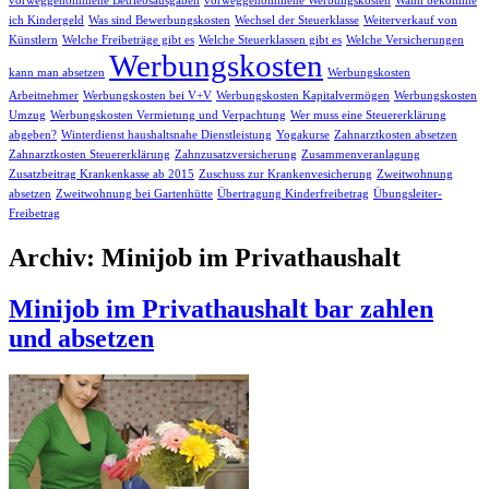
vorweggenommene Betriebsausgaben
vorweggenommene Werbungskosten
Wann bekomme
ich Kindergeld
Was sind Bewerbungskosten
Wechsel der Steuerklasse
Weiterverkauf von
Künstlern
Welche Freibeträge gibt es
Welche Steuerklassen gibt es
Welche Versicherungen
Werbungskosten
kann man absetzen
Werbungskosten
Arbeitnehmer
Werbungskosten bei V+V
Werbungskosten Kapitalvermögen
Werbungskosten
Umzug
Werbungskosten Vermietung und Verpachtung
Wer muss eine Steuererklärung
abgeben?
Winterdienst haushaltsnahe Dienstleistung
Yogakurse
Zahnarztkosten absetzen
Zahnarztkosten Steuererklärung
Zahnzusatzversicherung
Zusammenveranlagung
Zusatzbeitrag Krankenkasse ab 2015
Zuschuss zur Krankenvesicherung
Zweitwohnung
absetzen
Zweitwohnung bei Gartenhütte
Übertragung Kinderfreibetrag
Übungsleiter-
Freibetrag
Archiv: Minijob im Privathaushalt
Minijob im Privathaushalt bar zahlen
und absetzen