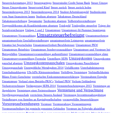
Steuerrückerstattung 2013
Steuerspartipps
Steuersünder Credit Suisse Bank
Steuer Umzug
Steuer Umzugskosten
Steuervorteil Kind
Steuer zurück
Steuer zurück holen
Steueränderungen 2013
Steueränderungen 2014
Student Arbeitslosengeld
Studienkosten
vom Staat finanzieren lassen
Studium absetzen
Tabaksteuer Deutschland
Tabaksteuererhöhung
Tagesmutter
Taxikosten absetzen
Teilbetriebsveräußerung
Treppenliftkosten als Krankheitskosten absetzen
Trinkgeld
Trinkgelder steuerfrei
Träger der
Sozialversicherung
Umlage 1 und 2
Umsatzsteuer
Umsatzsteuer-Id-Nummer beantragen
Umsatzsteuerbefreiung
Umsatzsteuer-Vorauszahlung
Umsatzsteuerbetrug
umsatzsteuerfreie Geschäftsveräußerung
umsatzsteuerfreie Leistungen
umsatzsteuerfreie
Umsätze bei Sportschulen
Umsatzsteuerfreiheit Berufsbetreuer
Umsatzsteuer PKW
Umsatzsteuer Reisebüro
Umsatzsteuer Sondervorauszahlung
Umsatzsteuer und Vorsteuer bei
Betrugsfällen
Umsatzsteuervoranmeldung authentifiziert
Umsatzsteuervoranmeldung elster
Umzugskosten
Umsatzsteuervoranmeldung Formular
Umstellung SEPA
Umzugskosten
Umzugskostenpauschalen
pauschal absetzen
Umzugskosten Pauschbetrag
Umzugspauschale
Unentgeltliche Wertabgaben 2014
Unfallkosten
Unterhaltsleistungen
Unterhaltszahlungen
USt-IdNr Kleinunternehmer
Verbilligte Vermietung
Verbindlichkeiten
Bilanz Frisör-Gutscheine
vereinfachte Einkommensteuererklärung
Vereinnahmte Entgelte
Umsatzsteuer
Verkauf eines Betriebs-PKW´s
Verkauf PKW
Verluste Geldanleger
Verlustverrechnung
Verlängerung SEPA 2014
Vermieterbescheinigung 2015
Vermietung an
Vermietung und Verpachtung
Angehörige
Vermietung einer Ferienwohnung
Verpflegungspauschale
verrückten Steuern Ausland
Verzinsung Investitionsabzugsbetrag
Veräußerung von Anteilen an Kapitalgesellschaften
vorausgefüllte Steuererklärung
Vorsorgeaufwendungen
Vorsteuer
Vorsteuerabzug Voraussetzungen
Vorsteueraufteilung bei gemischt genutzten Gebäuden
Vorsteuer im Folgejahr abziehbar