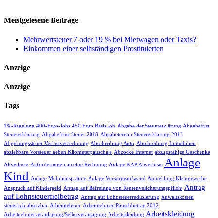
Meistgelesene Beiträge
Mehrwertsteuer 7 oder 19 % bei Mietwagen oder Taxis?
Einkommen einer selbständigen Prostituierten
Anzeige
Anzeige
Tags
1%-Regelung
400-Euro-Jobs
450 Euro Basis Job
Abgabe der Steuererklärung
Abgabefrist
Steuererklärung
Abgabefrust Steuer 2018
Abgabetermin Steuererklärung 2012
Abgeltungssteuer Verlustverrechnung
Abschreibung Auto
Abschreibung Immobilien
abziehbare Vorsteuer neben Kilometerpauschale
Abzocke Internet
abzugsfähige Geschenke
Anlage
Altverluste
Anforderungen an eine Rechnung
Anlage KAP Altverluste
Kind
Anlage Mobilitätsprämie
Anlage Vorsorgeaufwand
Anmeldung Kleingewerbe
Antrag
Anspruch auf Kindergeld
Antrag auf Befreiung von Rentenvesicherungspflicht
auf Lohnsteuerfreibetrag
Antrag auf Lohnsteuerreduzierung
Anwaltskosten
steuerlich absetzbar
Arbeitnehmer
Arbeitnehmer-Pauschbetrag 2012
Arbeitskleidung
Arbeitnehmerveranlagung/Selbstveranlagung
Arbeitskleidung