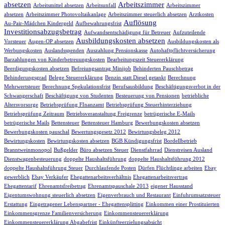
absetzen
Arbeitszimmer
Arbeitsmittel absetzen
Arbeitsunfall
Arbeitszimmer
absetzen
Arbeitszimmer Photovoltaikanlage
Arbeitszimmer steuerlich absetzen
Arztkosten
Auflösung
Au-Pair-Mädchen Kindergeld
Aufbewahrungsfrist
Investitionsabzugsbetrag
Aufwandsentschädigung für Betreuer
Aufzuteilende
Ausbildungskosten absetzen
Vorsteuer
Augen-OP absetzen
Ausbildungskosten als
Werbungskosten
Auslandsspenden
Auszahlung Pensionskasse
Autohaftpflichtversicherung
Barzahlungen von Kinderbetreuungskosten
Bearbeitungszeit Steuererklärung
Beerdigungskosten absetzen
Befreiungsantrag Minijob
Behinderten Pauschbetrag
Behinderungsgrad
Belege Steuererklärung
Benzin statt Diesel getankt
Berechnung
Mehrwertsteuer
Berechnung Spekulationsfrist
Berufsausbildung
Beschäftigungsverbot in der
Schwangerschaft
Beschäftigung von Studenten
Besteuerung von Pensionen
betriebliche
Altersvorsorge
Betriebsprüfung FInanzamt
Betriebsprüfung Steuerhinterziehung
Betriebsprüfung Zeitraum
Betriebsveranstaltung Freigrenze
betrügerische E-Mails
betrügerische Mails
Bettensteuer
Bettensteuer Hamburg
Bewerbungskosten absetzen
Bewerbungskosten pauschal
Bewertungsgesetz 2012
Bewirtungsbeleg 2012
Bewirtungskosten
Bewirtungskosten absetzen
BGB Kündigungsfrist
Bordellbetrieb
Branntweinmonopol
Bußgelder
Büro absetzen Steuer
Dienstfahrrad
Dienstreisen Ausland
Dienstwagenbesteuerung
doppelte Haushaltsführung
doppelte Haushaltsführung 2012
doppelte Haushaltsführung Steuer
Durchlaufende Posten
Dürfen Flüchtlinge arbeiten
Ebay
gewerblich
Ebay Verkäufer
Ehegattenarbeitsverhältnis
Ehegattenarbeitsvertrag
Ehegattentarif
Ehrenamtsfreibetrag
Ehrenamtspauschale 2013
eigener Hausstand
Eigentumswohnung steuerlich absetzen
Eigenverbrauch und Restaurant
Einfuhrumsatzsteuer
Erstattung
Eingetragener Lebenspartner - Ehegattensplitting
Einkommen einer Prostituierten
Einkommensgrenze Familienversicherung
Einkommensteuererklärung
Einkommensteuererklärung Abgabefrist
Einkünfteerzielungsabsicht