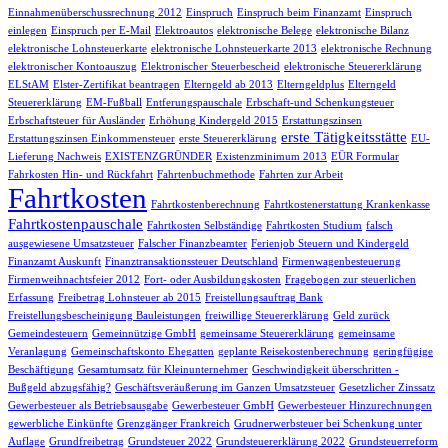
Einnahmenüberschussrechnung 2012
Einspruch
Einspruch beim Finanzamt
Einspruch
einlegen
Einspruch per E-Mail
Elektroautos
elektronische Belege
elektronische Bilanz
elektronische Lohnsteuerkarte
elektronische Lohnsteuerkarte 2013
elektronische Rechnung
elektronischer Kontoauszug
Elektronischer Steuerbescheid
elektronische Steuererklärung
ELStAM
Elster-Zertifikat beantragen
Elterngeld ab 2013
Elterngeldplus
Elterngeld
Steuererklärung
EM-Fußball
Entferungspauschale
Erbschaft-und Schenkungsteuer
Erbschaftsteuer für Ausländer
Erhöhung Kindergeld 2015
Erstattungszinsen
erste Tätigkeitsstätte
Erstattungszinsen Einkommensteuer
erste Steuererklärung
EU-
Lieferung Nachweis
EXISTENZGRÜNDER
Existenzminimum 2013
EÜR Formular
Fahrkosten Hin- und Rückfahrt
Fahrtenbuchmethode
Fahrten zur Arbeit
Fahrtkosten
Fahrtkostenberechnung
Fahrtkostenerstattung Krankenkasse
Fahrtkostenpauschale
Fahrtkosten Selbständige
Fahrtkosten Studium
falsch
ausgewiesene Umsatzsteuer
Falscher Finanzbeamter
Ferienjob Steuern und Kindergeld
Finanzamt Auskunft
Finanztransaktionssteuer Deutschland
Firmenwagenbesteuerung
Firmenweihnachtsfeier 2012
Fort- oder Ausbildungskosten
Fragebogen zur steuerlichen
Erfassung
Freibetrag Lohnsteuer ab 2015
Freistellungsauftrag Bank
Freistellungsbescheinigung Bauleistungen
freiwillige Steuererklärung
Geld zurück
Gemeindesteuern
Gemeinnützige GmbH
gemeinsame Steuererklärung
gemeinsame
Veranlagung
Gemeinschaftskonto Ehegatten
geplante Reisekostenberechnung
geringfügige
Beschäftigung
Gesamtumsatz für Kleinunternehmer
Geschwindigkeit überschritten -
Bußgeld abzugsfähig?
Geschäftsveräußerung im Ganzen Umsatzsteuer
Gesetzlicher Zinssatz
Gewerbesteuer als Betriebsausgabe
Gewerbesteuer GmbH
Gewerbesteuer Hinzurechnungen
gewerbliche Einkünfte
Grenzgänger Frankreich
Grudnerwerbsteuer bei Schenkung unter
Auflage
Grundfreibetrag
Grundsteuer 2022
Grundsteuererklärung 2022
Grundsteuerreform