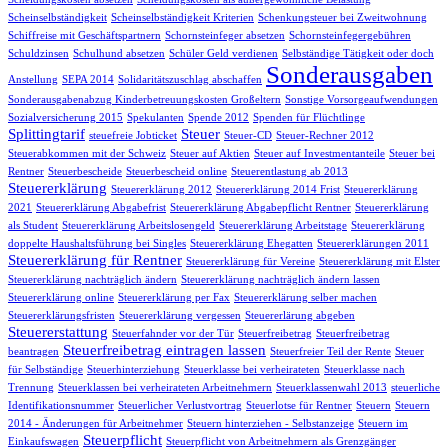
Scheinselbständigkeit
Scheinselbständigkeit Kriterien
Schenkungsteuer bei Zweitwohnung
Schiffreise mit Geschäftspartnern
Schornsteinfeger absetzen
Schornsteinfegergebühren
Schuldzinsen
Schulhund absetzen
Schüler Geld verdienen
Selbständige Tätigkeit oder doch
Sonderausgaben
Anstellung
SEPA 2014
Solidaritätszuschlag abschaffen
Sonderausgabenabzug Kinderbetreuungskosten Großeltern
Sonstige Vorsorgeaufwendungen
Sozialversicherung 2015
Spekulanten
Spende 2012
Spenden für Flüchtlinge
Splittingtarif
Steuer
steuefreie Jobticket
Steuer-CD
Steuer-Rechner 2012
Steuerabkommen mit der Schweiz
Steuer auf Aktien
Steuer auf Investmentanteile
Steuer bei
Rentner
Steuerbescheide
Steuerbescheid online
Steuerentlastung ab 2013
Steuererklärung
Steuererklärung 2012
Steuererklärung 2014 Frist
Steuererklärung
2021
Steuererklärung Abgabefrist
Steuererklärung Abgabepflicht Rentner
Steuererklärung
als Student
Steuererklärung Arbeitslosengeld
Steuererklärung Arbeitstage
Steuererklärung
doppelte Haushaltsführung bei Singles
Steuererklärung Ehegatten
Steuererklärungen 2011
Steuererklärung für Rentner
Steuererklärung für Vereine
Steuererklärung mit Elster
Steuererklärung nachträglich ändern
Steuererklärung nachträglich ändern lassen
Steuererklärung online
Steuererklärung per Fax
Steuererklärung selber machen
Steuererklärungsfristen
Steuererklärung vergessen
Steuererlärung abgeben
Steuererstattung
Steuerfahnder vor der Tür
Steuerfreibetrag
Steuerfreibetrag
Steuerfreibetrag eintragen lassen
beantragen
Steuerfreier Teil der Rente
Steuer
für Selbständige
Steuerhinterziehung
Steuerklasse bei verheirateten
Steuerklasse nach
Trennung
Steuerklassen bei verheirateten Arbeitnehmern
Steuerklassenwahl 2013
steuerliche
Identifikationsnummer
Steuerlicher Verlustvortrag
Steuerlotse für Rentner
Steuern
Steuern
2014 - Änderungen für Arbeitnehmer
Steuern hinterziehen - Selbstanzeige
Steuern im
Steuerpflicht
Einkaufswagen
Steuerpflicht von Arbeitnehmern als Grenzgänger