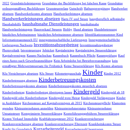
2022
Grundstücksleistungen
Grundsätze der Buchführung bei falschen Kasse
Grundsätze
ordnungsmäßiger Buchführung
Grunsteuererlass
Gutschrift
Haftungsvergütung
Handwerker
absetzen
Handwerkerkosten absetzen
Handwerkerleistung absetzen
Handwerkerleistungen absetzen
Hartz IV und Steuer
hauptberuflich selbständig
haushaltsnahe Dienstleistungen
Haushaltshilfe
haushaltsnahe
Handwerkerleistungen
Hausverkauf Steuern
Hobby
Hund absetzen
Hundebetreuung
häusliches Arbeitszimmer
häusliches Arbeitszimmer absetzen
Identifikationsnummer Kind
Informationsaustausch EU
innergemeinschaftliche Lieferungen
Innergemeinschaftliche
Investitionsabzugsbetrag
Lieferungen Nachweis
Investitionsabzugsbetrag
Photovoltaik
Istversteuerung
Jobticket
Kapitalerträge
Kapitalerträge Steuererklärung
Kapitalvermögen
Kassen-Nachschau
Kassenbuch
Kassenbuch Pflicht
Kassenprüfung
Kauf
eines Autos nach Gewerbeanmeldung
Kein Arbeitslohn bei Betriebsveranstaltung
kein
ermäßigter Mehrwertsteuersatz für Frühstück
Keine Steuererklärung
Kfz-Kosten absetzen
Kinder
Kfz-Versicherung absetzen
Kfz Steuer
Kilometerpauschale
Kinder 2012
Kinderbetreuungskosten
Kinderbetreuung absetzen
Kinderbetreuungskosten absetzen
Kinderbetreuungskosten steuerlich absetzen
Kindergeld
Kinderfreibetrag
Kinderfreibetrag übertragen lassen
Kindergeld ab 18
Kindergeld oder Kinderfreibetrag
Kindergeld trotz Heirat
Kindergeld Verlängerung
Kinder
in Ausbildung
Kirchensteuer auf Kapitalvermögen ab 2015
Kirchensteuerpflicht
Klamotten
spenden
Kleinunternehmen anmelden
Kleinunternehmerstatus
Kleinunternehmer
Umsatzsteuer
Komprimierte Steuererklärung
Kontoführungsgebühren Steuererklärung
Kosten Verkauf Immobilie
Kraftfahrzeugsteuer 2012
Krankenversicherung
Krankenversicherung absetzen
Krankenversicherung Elternzeit
Krankheitskosten Steuer
Kurzarbeitergeld
Kredit für Grundstück
Kurzarbeitergeld beantragen