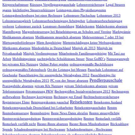
Körperschaftsteuer
Kürzung Verpflegungspauschale
Lebensversicherung
Legal Steuern
sparen
leichtfertige Steuerverkürzung
Leistungen eines Physiotherapeuten
Leistungsbeschreibung bei einer Rechnung
Lohnsteuer-Nachschau
Lohnsteuer 2013
Lohnsteuerausgleich
Lohnsteuerbescheinigung Arbeitgeber
Lohnsteuerbescheinigung
verloren
Lohnsteuer zurück
Lonsteuer-Anmeldung
Maklerkosten
Maklerkosten absetzen
Mantelbogen
Margenbesteuerung bei Reiseleistungen an Schulen und Vereine
Marktprämie
Medikamente absetzen
Medikamente steuerlich absetzen
Mehrwertsteuer 7 oder 19 bei
Mietwagenbeförderung
Miete Angehörige
Mietentschädigung keine Werbungskosten
Mietkosten absetzen
Mindestlohn in Deutschland
Minijob ab 2013
Minijob im
Privathaushalt
Minijob Verdienstgrenze
Mitarbeitende Familienangehörige
Mit Taxi zur
Arbeit
Mobilitätsprämie
nachträgliche Schuldzinsen Steuer
Neue GoBD´s
Nutzungsentgelt
bei privaten Kfz-Nutzung
Online Poker spielen
ordnungsgemäße Buchführung
ordnungsgemäßes Fahrtenbuch
Ort der Leistung bei Messen
Pauschale Lohnsteuer auf
Geschenke
Pauschbeträge für unentgeliche Wertabgaben 2012
Pauschbeträge für
Pendlerpauschale
unentgeltliche Wertabgaben 2015
PC von der Steuer absetzen
Praxisgebühr absetzen
private Kfz Nutzung
private Telefonkosten absetzen
private
Telefonnutzung
Privatnutzung PKW
Rechengrößen Sozialversicherung 2013
Rechnungen
aufbewahren
Rechnung korrigieren
Rechnung per Email
Rechtsschutzversicherung
Reisekosten
Registrierung Elster
Reinigungskosten pauschal
Reisekosten Ausland
Reisekostenpauschale Deutschland bei Leiharbeiter
Reisekostenpauschalen
Renten
Rentenbesteuerung
Rentenbezüge
Rente News Daten abrufen
Renten steuerpflichtig
Rentenversicherungsbeitrag
Rentenversicherungsbeiträge
Rentner
Resturlaub verfällt
Resturlaub verfällt nicht
Riester-Rente absetzen
Riester Rente Mindestbeitrag
Rückzahlung
Spende
Schadensbeseitigung bei Hochwasser
Schadensbeseitung - Hochwasser
Scheidungskosten absetzen
Scheidungskosten als außergewöhnliche Belastung