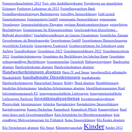
Firmenweihnachtsfeier 2012
Fort- oder Ausbildungskosten
Fragebogen zur steuerlichen
Erfassung
Freibetrag Lohnsteuer ab 2015
Freistellungsauftrag Bank
Freistellungsbescheinigung Bauleistungen
freiwillige Steuererklärung
Geld zurück
Gemeindesteuern
Gemeinnützige GmbH
gemeinsame Steuererklärung
gemeinsame
Veranlagung
Gemeinschaftskonto Ehegatten
geplante Reisekostenberechnung
geringfügige
Beschäftigung
Gesamtumsatz für Kleinunternehmer
Geschwindigkeit überschritten -
Bußgeld abzugsfähig?
Geschäftsveräußerung im Ganzen Umsatzsteuer
Gesetzlicher Zinssatz
Gewerbesteuer als Betriebsausgabe
Gewerbesteuer GmbH
Gewerbesteuer Hinzurechnungen
gewerbliche Einkünfte
Grenzgänger Frankreich
Grudnerwerbsteuer bei Schenkung unter
Auflage
Grundfreibetrag
Grundsteuer 2022
Grundsteuererklärung 2022
Grundsteuerreform
2022
Grundstücksleistungen
Grundsätze der Buchführung bei falschen Kasse
Grundsätze
ordnungsmäßiger Buchführung
Grunsteuererlass
Gutschrift
Haftungsvergütung
Handwerker
absetzen
Handwerkerkosten absetzen
Handwerkerleistung absetzen
Handwerkerleistungen absetzen
Hartz IV und Steuer
hauptberuflich selbständig
haushaltsnahe Dienstleistungen
Haushaltshilfe
haushaltsnahe
Handwerkerleistungen
Hausverkauf Steuern
Hobby
Hund absetzen
Hundebetreuung
häusliches Arbeitszimmer
häusliches Arbeitszimmer absetzen
Identifikationsnummer Kind
Informationsaustausch EU
innergemeinschaftliche Lieferungen
Innergemeinschaftliche
Investitionsabzugsbetrag
Lieferungen Nachweis
Investitionsabzugsbetrag
Photovoltaik
Istversteuerung
Jobticket
Kapitalerträge
Kapitalerträge Steuererklärung
Kapitalvermögen
Kassen-Nachschau
Kassenbuch
Kassenbuch Pflicht
Kassenprüfung
Kauf
eines Autos nach Gewerbeanmeldung
Kein Arbeitslohn bei Betriebsveranstaltung
kein
ermäßigter Mehrwertsteuersatz für Frühstück
Keine Steuererklärung
Kfz-Kosten absetzen
Kinder
Kfz-Versicherung absetzen
Kfz Steuer
Kilometerpauschale
Kinder 2012