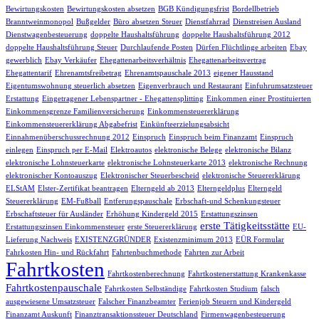
Bewirtungskosten
Bewirtungskosten absetzen
BGB Kündigungsfrist
Bordellbetrieb
Branntweinmonopol
Bußgelder
Büro absetzen Steuer
Dienstfahrrad
Dienstreisen Ausland
Dienstwagenbesteuerung
doppelte Haushaltsführung
doppelte Haushaltsführung 2012
doppelte Haushaltsführung Steuer
Durchlaufende Posten
Dürfen Flüchtlinge arbeiten
Ebay
gewerblich
Ebay Verkäufer
Ehegattenarbeitsverhältnis
Ehegattenarbeitsvertrag
Ehegattentarif
Ehrenamtsfreibetrag
Ehrenamtspauschale 2013
eigener Hausstand
Eigentumswohnung steuerlich absetzen
Eigenverbrauch und Restaurant
Einfuhrumsatzsteuer
Erstattung
Eingetragener Lebenspartner - Ehegattensplitting
Einkommen einer Prostituierten
Einkommensgrenze Familienversicherung
Einkommensteuererklärung
Einkommensteuererklärung Abgabefrist
Einkünfteerzielungsabsicht
Einnahmenüberschussrechnung 2012
Einspruch
Einspruch beim Finanzamt
Einspruch
einlegen
Einspruch per E-Mail
Elektroautos
elektronische Belege
elektronische Bilanz
elektronische Lohnsteuerkarte
elektronische Lohnsteuerkarte 2013
elektronische Rechnung
elektronischer Kontoauszug
Elektronischer Steuerbescheid
elektronische Steuererklärung
ELStAM
Elster-Zertifikat beantragen
Elterngeld ab 2013
Elterngeldplus
Elterngeld
Steuererklärung
EM-Fußball
Entferungspauschale
Erbschaft-und Schenkungsteuer
Erbschaftsteuer für Ausländer
Erhöhung Kindergeld 2015
Erstattungszinsen
erste Tätigkeitsstätte
Erstattungszinsen Einkommensteuer
erste Steuererklärung
EU-
Lieferung Nachweis
EXISTENZGRÜNDER
Existenzminimum 2013
EÜR Formular
Fahrkosten Hin- und Rückfahrt
Fahrtenbuchmethode
Fahrten zur Arbeit
Fahrtkosten
Fahrtkostenberechnung
Fahrtkostenerstattung Krankenkasse
Fahrtkostenpauschale
Fahrtkosten Selbständige
Fahrtkosten Studium
falsch
ausgewiesene Umsatzsteuer
Falscher Finanzbeamter
Ferienjob Steuern und Kindergeld
Finanzamt Auskunft
Finanztransaktionssteuer Deutschland
Firmenwagenbesteuerung