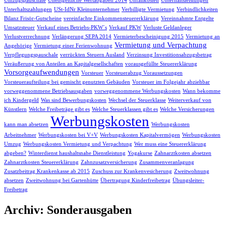
Umzugspauschale
Unentgeltliche Wertabgaben 2014
Unfallkosten
Unterhaltsleistungen
Unterhaltszahlungen
USt-IdNr Kleinunternehmer
Verbilligte Vermietung
Verbindlichkeiten
Bilanz Frisör-Gutscheine
vereinfachte Einkommensteuererklärung
Vereinnahmte Entgelte
Umsatzsteuer
Verkauf eines Betriebs-PKW´s
Verkauf PKW
Verluste Geldanleger
Verlustverrechnung
Verlängerung SEPA 2014
Vermieterbescheinigung 2015
Vermietung an
Vermietung und Verpachtung
Angehörige
Vermietung einer Ferienwohnung
Verpflegungspauschale
verrückten Steuern Ausland
Verzinsung Investitionsabzugsbetrag
Veräußerung von Anteilen an Kapitalgesellschaften
vorausgefüllte Steuererklärung
Vorsorgeaufwendungen
Vorsteuer
Vorsteuerabzug Voraussetzungen
Vorsteueraufteilung bei gemischt genutzten Gebäuden
Vorsteuer im Folgejahr abziehbar
vorweggenommene Betriebsausgaben
vorweggenommene Werbungskosten
Wann bekomme
ich Kindergeld
Was sind Bewerbungskosten
Wechsel der Steuerklasse
Weiterverkauf von
Künstlern
Welche Freibeträge gibt es
Welche Steuerklassen gibt es
Welche Versicherungen
Werbungskosten
kann man absetzen
Werbungskosten
Arbeitnehmer
Werbungskosten bei V+V
Werbungskosten Kapitalvermögen
Werbungskosten
Umzug
Werbungskosten Vermietung und Verpachtung
Wer muss eine Steuererklärung
abgeben?
Winterdienst haushaltsnahe Dienstleistung
Yogakurse
Zahnarztkosten absetzen
Zahnarztkosten Steuererklärung
Zahnzusatzversicherung
Zusammenveranlagung
Zusatzbeitrag Krankenkasse ab 2015
Zuschuss zur Krankenvesicherung
Zweitwohnung
absetzen
Zweitwohnung bei Gartenhütte
Übertragung Kinderfreibetrag
Übungsleiter-
Freibetrag
Archiv: Sonderausgaben