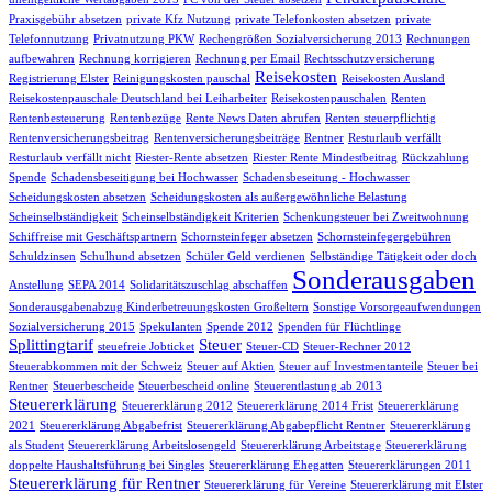
Praxisgebühr absetzen
private Kfz Nutzung
private Telefonkosten absetzen
private
Telefonnutzung
Privatnutzung PKW
Rechengrößen Sozialversicherung 2013
Rechnungen
aufbewahren
Rechnung korrigieren
Rechnung per Email
Rechtsschutzversicherung
Reisekosten
Registrierung Elster
Reinigungskosten pauschal
Reisekosten Ausland
Reisekostenpauschale Deutschland bei Leiharbeiter
Reisekostenpauschalen
Renten
Rentenbesteuerung
Rentenbezüge
Rente News Daten abrufen
Renten steuerpflichtig
Rentenversicherungsbeitrag
Rentenversicherungsbeiträge
Rentner
Resturlaub verfällt
Resturlaub verfällt nicht
Riester-Rente absetzen
Riester Rente Mindestbeitrag
Rückzahlung
Spende
Schadensbeseitigung bei Hochwasser
Schadensbeseitung - Hochwasser
Scheidungskosten absetzen
Scheidungskosten als außergewöhnliche Belastung
Scheinselbständigkeit
Scheinselbständigkeit Kriterien
Schenkungsteuer bei Zweitwohnung
Schiffreise mit Geschäftspartnern
Schornsteinfeger absetzen
Schornsteinfegergebühren
Schuldzinsen
Schulhund absetzen
Schüler Geld verdienen
Selbständige Tätigkeit oder doch
Sonderausgaben
Anstellung
SEPA 2014
Solidaritätszuschlag abschaffen
Sonderausgabenabzug Kinderbetreuungskosten Großeltern
Sonstige Vorsorgeaufwendungen
Sozialversicherung 2015
Spekulanten
Spende 2012
Spenden für Flüchtlinge
Splittingtarif
Steuer
steuefreie Jobticket
Steuer-CD
Steuer-Rechner 2012
Steuerabkommen mit der Schweiz
Steuer auf Aktien
Steuer auf Investmentanteile
Steuer bei
Rentner
Steuerbescheide
Steuerbescheid online
Steuerentlastung ab 2013
Steuererklärung
Steuererklärung 2012
Steuererklärung 2014 Frist
Steuererklärung
2021
Steuererklärung Abgabefrist
Steuererklärung Abgabepflicht Rentner
Steuererklärung
als Student
Steuererklärung Arbeitslosengeld
Steuererklärung Arbeitstage
Steuererklärung
doppelte Haushaltsführung bei Singles
Steuererklärung Ehegatten
Steuererklärungen 2011
Steuererklärung für Rentner
Steuererklärung für Vereine
Steuererklärung mit Elster