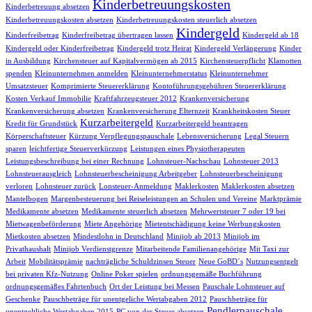
Kinderbetreuungskosten
Kinderbetreuung absetzen
Kinderbetreuungskosten absetzen
Kinderbetreuungskosten steuerlich absetzen
Kindergeld
Kinderfreibetrag
Kinderfreibetrag übertragen lassen
Kindergeld ab 18
Kindergeld oder Kinderfreibetrag
Kindergeld trotz Heirat
Kindergeld Verlängerung
Kinder
in Ausbildung
Kirchensteuer auf Kapitalvermögen ab 2015
Kirchensteuerpflicht
Klamotten
spenden
Kleinunternehmen anmelden
Kleinunternehmerstatus
Kleinunternehmer
Umsatzsteuer
Komprimierte Steuererklärung
Kontoführungsgebühren Steuererklärung
Kosten Verkauf Immobilie
Kraftfahrzeugsteuer 2012
Krankenversicherung
Krankenversicherung absetzen
Krankenversicherung Elternzeit
Krankheitskosten Steuer
Kurzarbeitergeld
Kredit für Grundstück
Kurzarbeitergeld beantragen
Körperschaftsteuer
Kürzung Verpflegungspauschale
Lebensversicherung
Legal Steuern
sparen
leichtfertige Steuerverkürzung
Leistungen eines Physiotherapeuten
Leistungsbeschreibung bei einer Rechnung
Lohnsteuer-Nachschau
Lohnsteuer 2013
Lohnsteuerausgleich
Lohnsteuerbescheinigung Arbeitgeber
Lohnsteuerbescheinigung
verloren
Lohnsteuer zurück
Lonsteuer-Anmeldung
Maklerkosten
Maklerkosten absetzen
Mantelbogen
Margenbesteuerung bei Reiseleistungen an Schulen und Vereine
Marktprämie
Medikamente absetzen
Medikamente steuerlich absetzen
Mehrwertsteuer 7 oder 19 bei
Mietwagenbeförderung
Miete Angehörige
Mietentschädigung keine Werbungskosten
Mietkosten absetzen
Mindestlohn in Deutschland
Minijob ab 2013
Minijob im
Privathaushalt
Minijob Verdienstgrenze
Mitarbeitende Familienangehörige
Mit Taxi zur
Arbeit
Mobilitätsprämie
nachträgliche Schuldzinsen Steuer
Neue GoBD´s
Nutzungsentgelt
bei privaten Kfz-Nutzung
Online Poker spielen
ordnungsgemäße Buchführung
ordnungsgemäßes Fahrtenbuch
Ort der Leistung bei Messen
Pauschale Lohnsteuer auf
Geschenke
Pauschbeträge für unentgeliche Wertabgaben 2012
Pauschbeträge für
Pendlerpauschale
unentgeltliche Wertabgaben 2015
PC von der Steuer absetzen