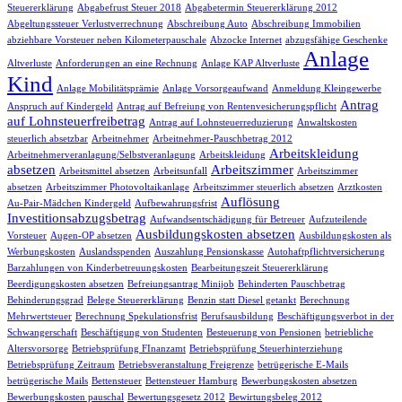
Steuererklärung
Abgabefrust Steuer 2018
Abgabetermin Steuererklärung 2012
Abgeltungssteuer Verlustverrechnung
Abschreibung Auto
Abschreibung Immobilien
abziehbare Vorsteuer neben Kilometerpauschale
Abzocke Internet
abzugsfähige Geschenke
Anlage
Altverluste
Anforderungen an eine Rechnung
Anlage KAP Altverluste
Kind
Anlage Mobilitätsprämie
Anlage Vorsorgeaufwand
Anmeldung Kleingewerbe
Antrag
Anspruch auf Kindergeld
Antrag auf Befreiung von Rentenvesicherungspflicht
auf Lohnsteuerfreibetrag
Antrag auf Lohnsteuerreduzierung
Anwaltskosten
steuerlich absetzbar
Arbeitnehmer
Arbeitnehmer-Pauschbetrag 2012
Arbeitskleidung
Arbeitnehmerveranlagung/Selbstveranlagung
Arbeitskleidung
absetzen
Arbeitszimmer
Arbeitsmittel absetzen
Arbeitsunfall
Arbeitszimmer
absetzen
Arbeitszimmer Photovoltaikanlage
Arbeitszimmer steuerlich absetzen
Arztkosten
Auflösung
Au-Pair-Mädchen Kindergeld
Aufbewahrungsfrist
Investitionsabzugsbetrag
Aufwandsentschädigung für Betreuer
Aufzuteilende
Ausbildungskosten absetzen
Vorsteuer
Augen-OP absetzen
Ausbildungskosten als
Werbungskosten
Auslandsspenden
Auszahlung Pensionskasse
Autohaftpflichtversicherung
Barzahlungen von Kinderbetreuungskosten
Bearbeitungszeit Steuererklärung
Beerdigungskosten absetzen
Befreiungsantrag Minijob
Behinderten Pauschbetrag
Behinderungsgrad
Belege Steuererklärung
Benzin statt Diesel getankt
Berechnung
Mehrwertsteuer
Berechnung Spekulationsfrist
Berufsausbildung
Beschäftigungsverbot in der
Schwangerschaft
Beschäftigung von Studenten
Besteuerung von Pensionen
betriebliche
Altersvorsorge
Betriebsprüfung FInanzamt
Betriebsprüfung Steuerhinterziehung
Betriebsprüfung Zeitraum
Betriebsveranstaltung Freigrenze
betrügerische E-Mails
betrügerische Mails
Bettensteuer
Bettensteuer Hamburg
Bewerbungskosten absetzen
Bewerbungskosten pauschal
Bewertungsgesetz 2012
Bewirtungsbeleg 2012