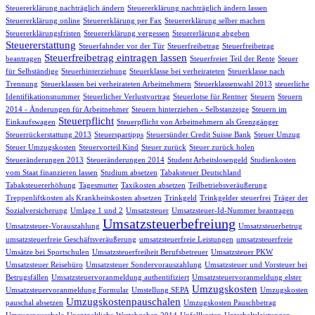
Steuererklärung nachträglich ändern
Steuererklärung nachträglich ändern lassen
Steuererklärung online
Steuererklärung per Fax
Steuererklärung selber machen
Steuererklärungsfristen
Steuererklärung vergessen
Steuererlärung abgeben
Steuererstattung
Steuerfahnder vor der Tür
Steuerfreibetrag
Steuerfreibetrag
Steuerfreibetrag eintragen lassen
beantragen
Steuerfreier Teil der Rente
Steuer
für Selbständige
Steuerhinterziehung
Steuerklasse bei verheirateten
Steuerklasse nach
Trennung
Steuerklassen bei verheirateten Arbeitnehmern
Steuerklassenwahl 2013
steuerliche
Identifikationsnummer
Steuerlicher Verlustvortrag
Steuerlotse für Rentner
Steuern
Steuern
2014 - Änderungen für Arbeitnehmer
Steuern hinterziehen - Selbstanzeige
Steuern im
Steuerpflicht
Einkaufswagen
Steuerpflicht von Arbeitnehmern als Grenzgänger
Steuerrückerstattung 2013
Steuerspartipps
Steuersünder Credit Suisse Bank
Steuer Umzug
Steuer Umzugskosten
Steuervorteil Kind
Steuer zurück
Steuer zurück holen
Steueränderungen 2013
Steueränderungen 2014
Student Arbeitslosengeld
Studienkosten
vom Staat finanzieren lassen
Studium absetzen
Tabaksteuer Deutschland
Tabaksteuererhöhung
Tagesmutter
Taxikosten absetzen
Teilbetriebsveräußerung
Treppenliftkosten als Krankheitskosten absetzen
Trinkgeld
Trinkgelder steuerfrei
Träger der
Sozialversicherung
Umlage 1 und 2
Umsatzsteuer
Umsatzsteuer-Id-Nummer beantragen
Umsatzsteuerbefreiung
Umsatzsteuer-Vorauszahlung
Umsatzsteuerbetrug
umsatzsteuerfreie Geschäftsveräußerung
umsatzsteuerfreie Leistungen
umsatzsteuerfreie
Umsätze bei Sportschulen
Umsatzsteuerfreiheit Berufsbetreuer
Umsatzsteuer PKW
Umsatzsteuer Reisebüro
Umsatzsteuer Sondervorauszahlung
Umsatzsteuer und Vorsteuer bei
Betrugsfällen
Umsatzsteuervoranmeldung authentifiziert
Umsatzsteuervoranmeldung elster
Umzugskosten
Umsatzsteuervoranmeldung Formular
Umstellung SEPA
Umzugskosten
Umzugskostenpauschalen
pauschal absetzen
Umzugskosten Pauschbetrag